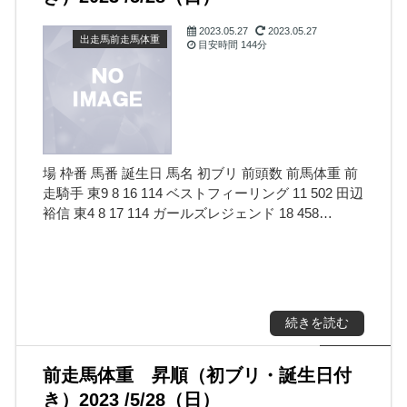
2023.05.27
2023.05.27
出走馬前走馬体重
目安時間
144分
場 枠番 馬番 誕生日 馬名 初ブリ 前頭数 前馬体重 前
走騎手 東9 8 16 114 ベストフィーリング 11 502 田辺
裕信 東4 8 17 114 ガールズレジェンド 18 458…
続きを読む
前走馬体重 昇順（初ブリ・誕生日付
き）2023 /5/28（日）