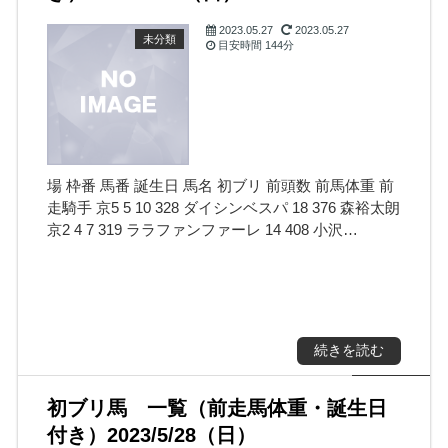
2023.05.27
2023.05.27
未分類
目安時間
144分
場 枠番 馬番 誕生日 馬名 初ブリ 前頭数 前馬体重 前
走騎手 京5 5 10 328 ダイシンベスパ 18 376 森裕太朗
京2 4 7 319 ララファンファーレ 14 408 小沢…
続きを読む
初ブリ馬 一覧（前走馬体重・誕生日
付き）2023/5/28（日）