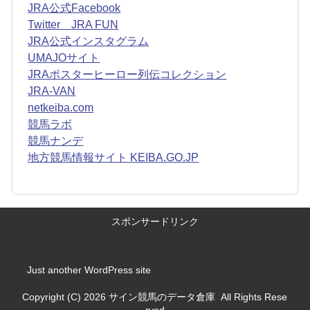
JRA公式Facebook
Twitter JRA FUN
JRA公式インスタグラム
UMAJOサイト
JRAポスターヒーロー列伝コレクション
JRA-VAN
netkeiba.com
競馬ラボ
競馬ナンデ
地方競馬情報サイト KEIBA.GO.JP
スポンサードリンク
Just another WordPress site
Copyright (C) 2026
サイン競馬のデータ倉庫
All Rights Rese
rved