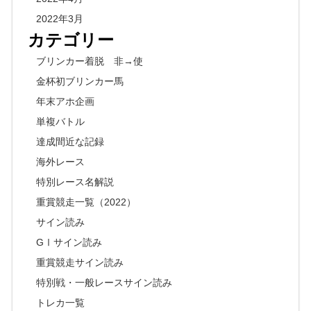
2022年3月
カテゴリー
ブリンカー着脱 非→使
金杯初ブリンカー馬
年末アホ企画
単複バトル
達成間近な記録
海外レース
特別レース名解説
重賞競走一覧（2022）
サイン読み
GⅠサイン読み
重賞競走サイン読み
特別戦・一般レースサイン読み
トレカ一覧