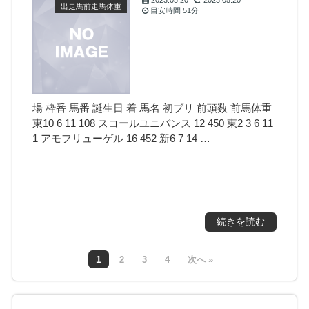
2023.05.20
2023.05.20
出走馬前走馬体重
目安時間
51分
場 枠番 馬番 誕生日 着 馬名 初ブリ 前頭数 前馬体重
東10 6 11 108 スコールユニバンス 12 450 東2 3 6 11
1 アモフリューゲル 16 452 新6 7 14 …
続きを読む
1
2
3
4
次へ »