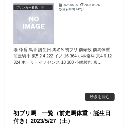
2023.05.26
2023.05.26
ブリンカー着脱 非→
目安時間
142分
使
場 枠番 馬番 誕生日 馬名S 初ブリ 前頭数 前馬体重
前走騎手 東5 2 4 222 イノ 16 364 小林脩斗 京4 6 12
324 ホーリーイノセンス 18 380 小崎綾也 京…
続きを読む
初ブリ馬 一覧（前走馬体重・誕生日
付き）2023/5/27（土）