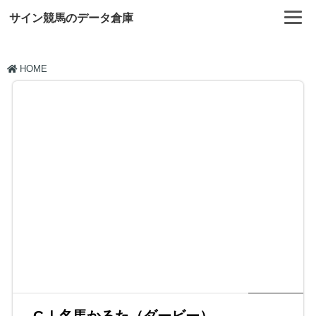
サイン競馬のデータ倉庫
HOME