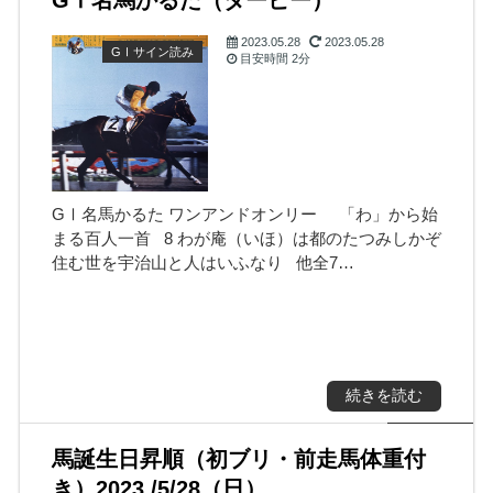
GⅠ名馬かるた（ダービー）
2023.05.28
2023.05.28
GⅠサイン読み
目安時間
2分
GⅠ名馬かるた ワンアンドオンリー 「わ」から始
まる百人一首 8 わが庵（いほ）は都のたつみしかぞ
住む世を宇治山と人はいふなり 他全7…
続きを読む
馬誕生日昇順（初ブリ・前走馬体重付
き）2023 /5/28（日）