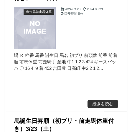
2024.03.23
2024.03.23
出走馬前走馬体重
目安時間
8分
場 Ｒ 枠番 馬番 誕生日 馬名 初ブリ 前頭数 前番 前着
日付き）
順 前馬体重 前走騎手 産地 中1 1 2 3 424 ギースバッ
ハ 〇 16 4 ９着 452 吉田豊 日高町 中2 2 1 2…
日付き）
続きを読む
馬誕生日昇順（初ブリ・前走馬体重付
き）3/23（土）