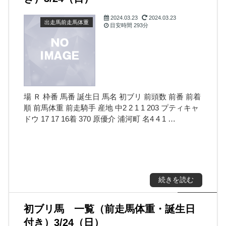
2024.03.23
2024.03.23
出走馬前走馬体重
目安時間
293分
き）
き）
場 Ｒ 枠番 馬番 誕生日 馬名 初ブリ 前頭数 前番 前着
順 前馬体重 前走騎手 産地 中2 2 1 1 203 プティキャ
ドウ 17 17 16着 370 原優介 浦河町 名4 4 1 …
続きを読む
初ブリ馬 一覧（前走馬体重・誕生日
付き）3/24（日）