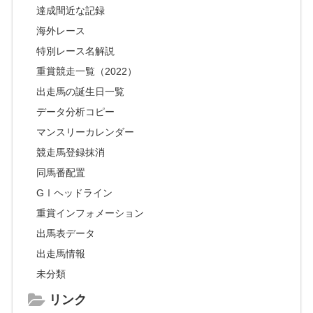
達成間近な記録
海外レース
特別レース名解説
重賞競走一覧（2022）
出走馬の誕生日一覧
データ分析コピー
マンスリーカレンダー
競走馬登録抹消
同馬番配置
GⅠヘッドライン
重賞インフォメーション
出馬表データ
出走馬情報
未分類
リンク