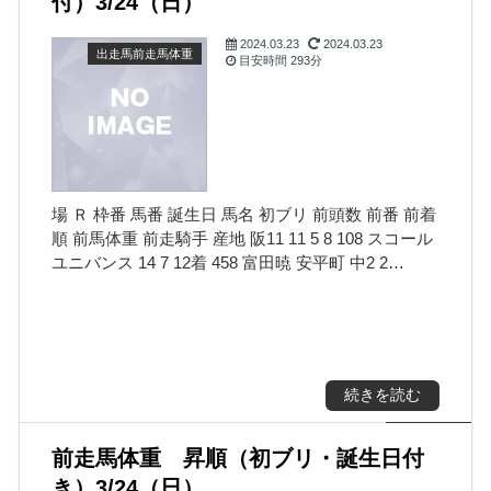
付）3/24（日）
2024.03.23
2024.03.23
出走馬前走馬体重
目安時間
293分
場 Ｒ 枠番 馬番 誕生日 馬名 初ブリ 前頭数 前番 前着
順 前馬体重 前走騎手 産地 阪11 11 5 8 108 スコール
ユニバンス 14 7 12着 458 富田暁 安平町 中2 2…
続きを読む
前走馬体重 昇順（初ブリ・誕生日付
き）3/24（日）