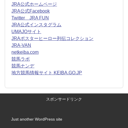
JRA公式ホームページ
JRA公式Facebook
Twitter JRA FUN
JRA公式インスタグラム
UMAJOサイト
JRAポスターヒーロー列伝コレクション
JRA-VAN
netkeiba.com
競馬ラボ
競馬ナンデ
地方競馬情報サイト KEIBA.GO.JP
スポンサードリンク
Just another WordPress site