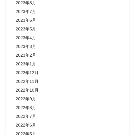
2023年8月
2023年7月
2023年6月
2023年5月
2023年4月
2023年3月
2023年2月
2023年1月
2022年12月
2022年11月
2022年10月
2022年9月
2022年8月
2022年7月
2022年6月
2022年5月