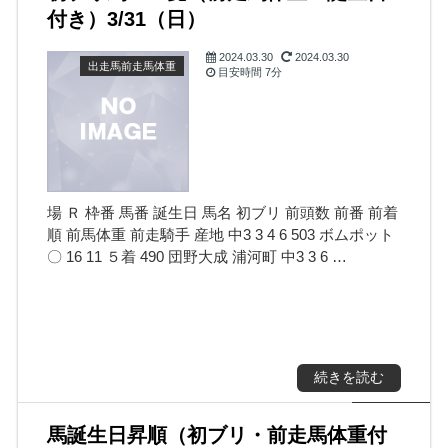
付き）3/31（日）
2024.03.30
2024.03.30
出走馬前走馬体重
目安時間
7分
場 Ｒ 枠番 馬番 誕生日 馬名 初ブリ 前頭数 前番 前着
順 前馬体重 前走騎手 産地 中3 3 4 6 503 ボムポット
〇 16 11 ５着 490 団野大成 浦河町 中3 3 6 …
続きを読む
馬誕生日昇順（初ブリ・前走馬体重付