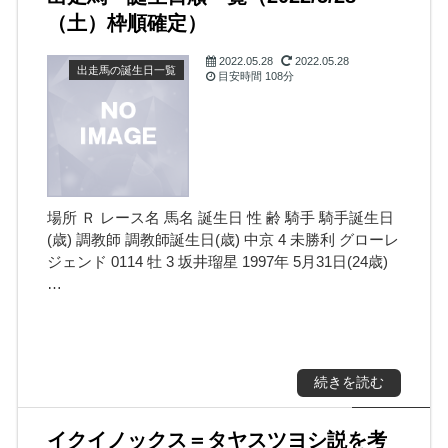
（土）枠順確定）
2022.05.28
2022.05.28
出走馬の誕生日一覧
目安時間
108分
場所 Ｒ レース名 馬名 誕生日 性 齢 騎手 騎手誕生日
(歳) 調教師 調教師誕生日(歳) 中京 4 未勝利 グローレ
ジェンド 0114 牡 3 坂井瑠星 1997年 5月31日(24歳)
…
続きを読む
イクイノックス＝タヤスツヨシ説を考