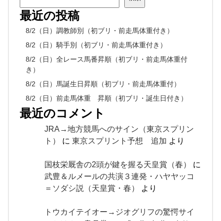
最近の投稿
8/2（日）調教師別（初ブリ・前走馬体重付き）
8/2（日）騎手別（初ブリ・前走馬体重付き）
8/2（日）全レース馬番昇順（初ブリ・前走馬体重付
き）
8/2（日）馬誕生日昇順（初ブリ・前走馬体重付）
8/2（日）前走馬体重 昇順（初ブリ・誕生日付き）
最近のコメント
JRA→地方競馬へのサイン（東京スプリン
ト）
に
東京スプリント予想 追加
より
国枝栄厩舎の2頭が鍵を握る天皇賞（春）
に
武豊＆ルメールの共演３連発・ハヤヤッコ
＝ソダシ説（天皇賞・春）
より
トウカイテイオー→ジオグリフの驚愕サイ