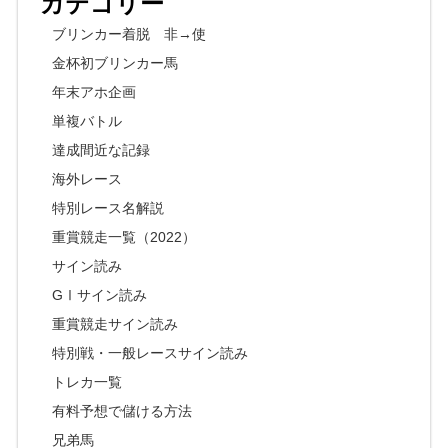
カテゴリー
ブリンカー着脱 非→使
金杯初ブリンカー馬
年末アホ企画
単複バトル
達成間近な記録
海外レース
特別レース名解説
重賞競走一覧（2022）
サイン読み
GⅠサイン読み
重賞競走サイン読み
特別戦・一般レースサイン読み
トレカ一覧
有料予想で儲ける方法
兄弟馬