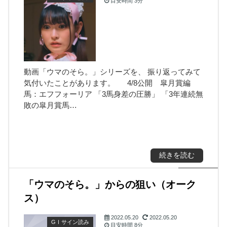
目安時間
3分
動画「ウマのそら。」シリーズを、 振り返ってみて
気付いたことがあります。 4/8公開 皐月賞編
馬：エフフォーリア 「3馬身差の圧勝」 「3年連続無
敗の皐月賞馬…
続きを読む
「ウマのそら。」からの狙い（オーク
ス）
2022.05.20
2022.05.20
GⅠサイン読み
目安時間
8分