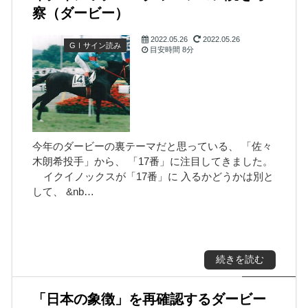
察（ダービー）
2022.05.26
2022.05.26
GⅠサイン読み
目安時間
8分
今年のダービーの裏テーマだと思っている、 「佐々
木朗希投手」から、 「17番」に注目してきました。
イクイノックスが「17番」に 入るかどうかは別と
して、 &nb…
続きを読む
「日本の象徴」を再確認するダービー