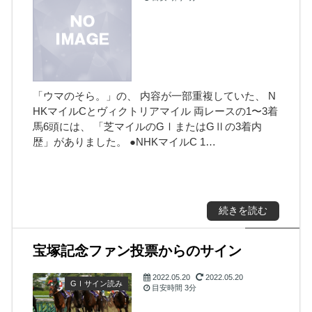
き）
「ウマのそら。」の、 内容が一部重複していた、 N
HKマイルCとヴィクトリアマイル 両レースの1〜3着
き）
馬6頭には、 「芝マイルのGⅠまたはGⅡの3着内
歴」がありました。 ●NHKマイルC 1…
続きを読む
宝塚記念ファン投票からのサイン
2022.05.20
2022.05.20
GⅠサイン読み
目安時間
3分