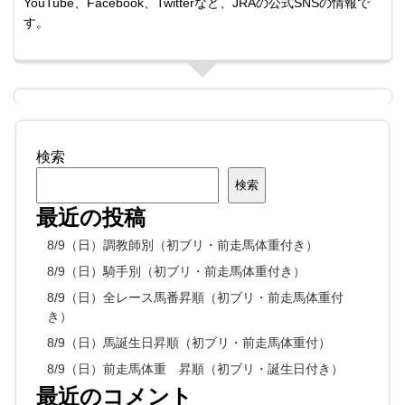
YouTube、Facebook、Twitterなど、JRAの公式SNSの情報で
す。
検索
検索
最近の投稿
8/9（日）調教師別（初ブリ・前走馬体重付き）
8/9（日）騎手別（初ブリ・前走馬体重付き）
8/9（日）全レース馬番昇順（初ブリ・前走馬体重付
き）
8/9（日）馬誕生日昇順（初ブリ・前走馬体重付）
8/9（日）前走馬体重 昇順（初ブリ・誕生日付き）
最近のコメント