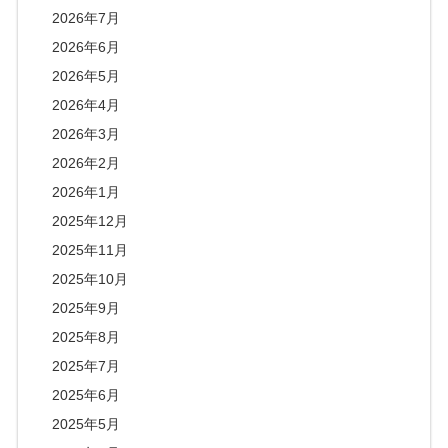
2026年7月
2026年6月
2026年5月
2026年4月
2026年3月
2026年2月
2026年1月
2025年12月
2025年11月
2025年10月
2025年9月
2025年8月
2025年7月
2025年6月
2025年5月