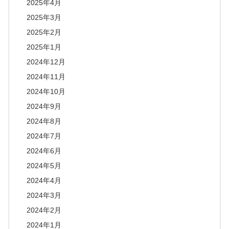
2025年4月
2025年3月
2025年2月
2025年1月
2024年12月
2024年11月
覧
2024年10月
2024年9月
2024年8月
2024年7月
2024年6月
2024年5月
2024年4月
2024年3月
2024年2月
2024年1月