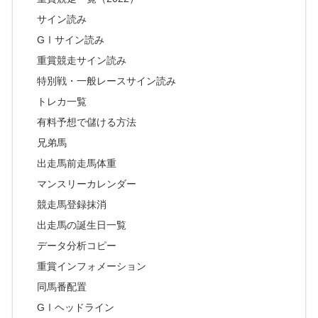
サイン読み
GⅠサイン読み
重賞競走サイン読み
特別戦・一般レースサイン読み
トレカ一覧
有料予想で儲ける方法
兄弟馬
出走馬前走馬体重
マンスリーカレンダー
競走馬登録抹消
出走馬の誕生日一覧
データ分析コピー
重賞インフォメーション
同馬番配置
GⅠヘッドライン