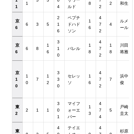
1
3
3
0
ザワー
7
1
8
2
和生
1
4
ルド
2
2
ペプチ
4
京
1
ルメ
6
3
5
1
ドハド
7
4
6
6
ール
6
ソン
2
3
4
京
1
1
1
川田
6
8
1
バレル
7
6
6
8
8
将雅
0
2
京
3
4
1
1
セレッ
1
浜中
1
7
3
7
7
0
2
ソ
6
俊
0
0
2
3
マイフ
4
東
1
戸崎
2
1
1
0
ォーエ
7
5
2
3
圭太
1
バー
4
4
テイエ
4
東
杉原