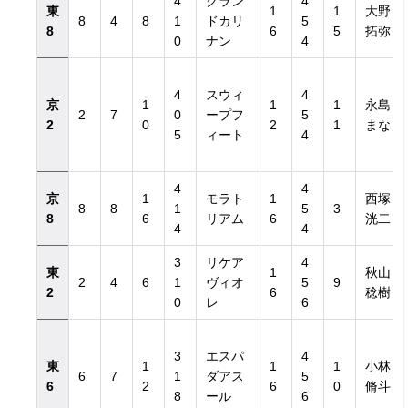
4
グラン
4
東
1
1
大野
8
4
8
1
ドカリ
5
8
6
5
拓弥
0
ナン
4
4
スウィ
4
京
1
1
1
永島
2
7
0
ープフ
5
2
0
2
1
まな
5
ィート
4
4
4
京
1
モラト
1
西塚
8
8
1
5
3
8
6
リアム
6
洸二
4
4
3
リケア
4
東
1
秋山
2
4
6
1
ヴィオ
5
9
2
6
稔樹
0
レ
6
3
エスパ
4
東
1
1
1
小林
6
7
1
ダアス
5
6
2
6
0
脩斗
8
ール
6