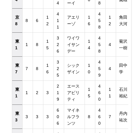
4
ーイ
8
4
4
京
1
アエリ
1
1
角田
8
6
1
5
8
2
ーゾ
6
2
大河
1
8
3
ワイワ
4
東
1
1
菊沢
1
8
2
イサン
5
4
1
5
4
一樹
6
デー
8
3
4
東
1
シック
1
田中
7
8
2
5
4
7
6
ザイン
0
学
5
9
2
エース
4
東
1
1
石川
1
2
3
1
アビリ
6
1
5
1
裕紀
9
ティ
0
6
マイネ
4
東
丹内
3
3
3
0
ルフラ
8
6
7
3
祐次
6
ンツ
0