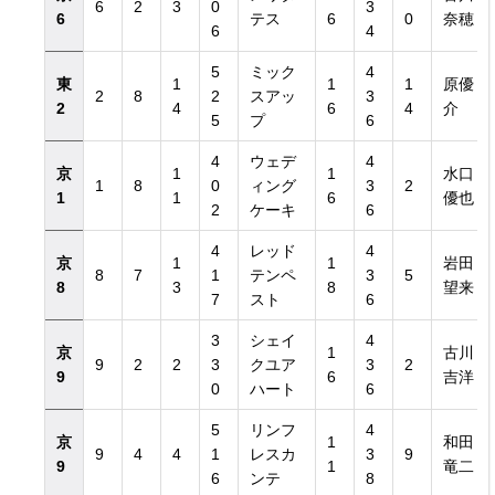
6
2
3
0
3
6
テス
6
0
奈穂
6
4
5
ミック
4
東
1
1
1
原優
2
8
2
スアッ
3
2
4
6
4
介
5
プ
6
き）
4
ウェデ
4
京
1
1
水口
1
8
0
ィング
3
2
き）
1
1
6
優也
2
ケーキ
6
4
レッド
4
京
1
1
岩田
8
7
1
テンペ
3
5
8
3
8
望来
7
スト
6
3
シェイ
4
京
1
古川
9
2
2
3
クユア
3
2
9
6
吉洋
0
ハート
6
5
リンフ
4
京
1
和田
9
4
4
1
レスカ
3
9
9
1
竜二
6
ンテ
8