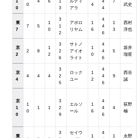
1
4
6
1
ルティ
4
7
0
4
武史
0
3
アラ
4
3
4
東
1
アポロ
1
1
西村
7
5
1
4
7
0
リヤム
6
3
淳也
2
6
3
サトノ
4
京
1
1
坂井
2
8
2
アイオ
4
5
2
2
0
瑠星
6
ライト
6
3
4
京
ロック
1
西谷
4
4
4
2
4
9
4
ユー
2
誠
5
6
京
3
4
1
エルソ
1
荻野
1
1
1
2
4
4
0
ール
6
極
0
9
6
3
セイウ
4
東
1
1
永野