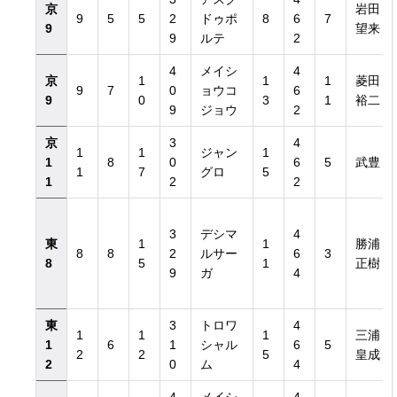
京
岩田
9
5
5
2
ドゥポ
8
6
7
9
望来
9
ルテ
2
4
メイシ
4
京
1
1
1
菱田
9
7
0
ョウコ
6
9
0
3
1
裕二
9
ジョウ
2
京
3
4
1
1
ジャン
1
1
8
0
6
5
武豊
1
7
グロ
5
1
2
2
3
デシマ
4
東
1
1
勝浦
8
8
2
ルサー
6
3
8
5
1
正樹
9
ガ
4
東
3
トロワ
4
1
1
1
三浦
1
6
1
シャル
6
5
2
2
5
皇成
2
0
ム
4