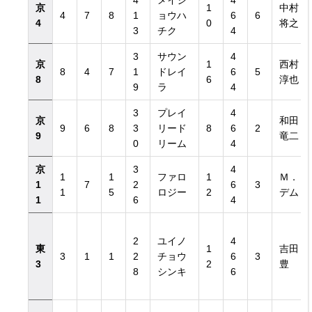
4
メイシ
4
京
1
中村
4
7
8
1
ョウハ
6
6
4
0
将之
3
チク
4
3
サウン
4
京
1
西村
8
4
7
1
ドレイ
6
5
8
6
淳也
9
ラ
4
3
プレイ
4
京
和田
9
6
8
3
リード
8
6
2
9
竜二
0
リーム
4
京
3
4
1
1
ファロ
1
Ｍ．
1
7
2
6
3
1
5
ロジー
2
デム
1
6
4
2
ユイノ
4
東
1
吉田
3
1
1
2
チョウ
6
3
3
2
豊
8
シンキ
6