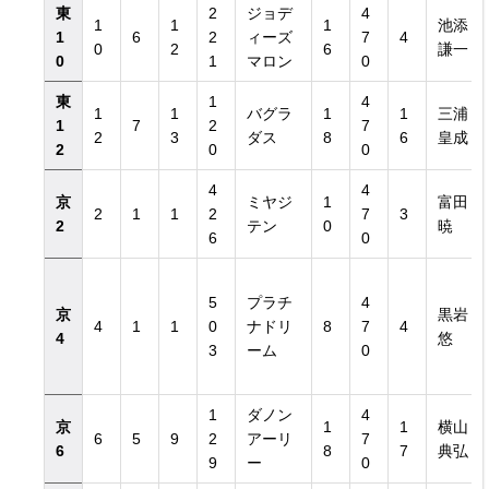
東
2
ジョデ
4
1
1
1
池添
1
6
2
ィーズ
7
4
0
2
6
謙一
0
1
マロン
0
東
1
4
1
1
バグラ
1
1
三浦
1
7
2
7
2
3
ダス
8
6
皇成
2
0
0
4
4
京
ミヤジ
1
富田
2
1
1
2
7
3
2
テン
0
暁
6
0
5
プラチ
4
京
黒岩
4
1
1
0
ナドリ
8
7
4
4
悠
3
ーム
0
1
ダノン
4
京
1
1
横山
6
5
9
2
アーリ
7
6
8
7
典弘
9
ー
0