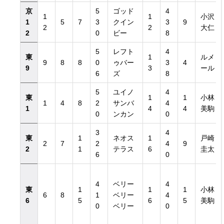
京
5
ゴッド
4
1
1
小沢
1
5
7
3
クイン
3
9
2
2
大仁
2
0
ビー
8
5
レフト
4
東
1
ルメ
9
8
8
0
ゥバー
3
4
9
3
ール
6
ズ
8
5
ユイノ
4
東
1
1
小林
日付き）
1
4
8
2
サンバ
4
1
4
4
美駒
0
ンカン
0
日付き）
3
4
東
1
ネオス
1
戸崎
2
7
2
4
9
2
1
テラス
6
圭太
6
0
4
ベリー
4
東
1
1
1
小林
6
8
1
ベリー
4
6
5
6
5
美駒
0
ベリー
0