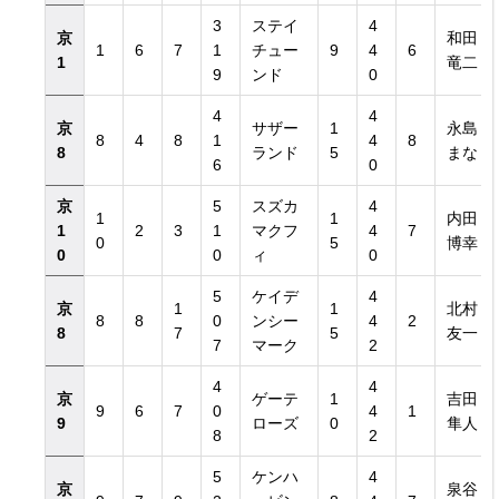
3
ステイ
4
京
和田
1
6
7
1
チュー
9
4
6
1
竜二
9
ンド
0
4
4
京
サザー
1
永島
8
4
8
1
4
8
8
ランド
5
まな
6
0
京
5
スズカ
4
1
1
内田
1
2
3
1
マクフ
4
7
0
5
博幸
0
0
ィ
0
5
ケイデ
4
京
1
1
北村
8
8
0
ンシー
4
2
8
7
5
友一
7
マーク
2
4
4
京
ゲーテ
1
吉田
9
6
7
0
4
1
9
ローズ
0
隼人
8
2
5
ケンハ
4
京
泉谷