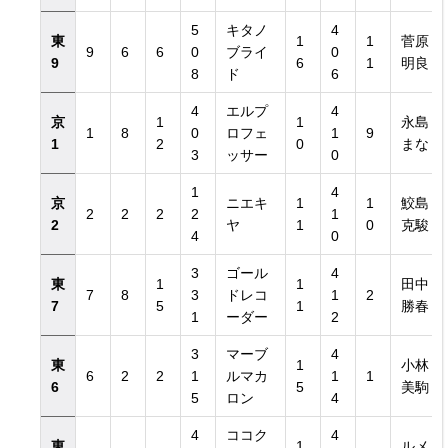
5
キタノ
4
東
1
1
菅原
9
6
6
0
ブライ
0
9
6
1
明良
8
ド
6
4
エルプ
4
京
1
1
永島
1
8
0
ロフェ
1
9
1
2
0
まな
3
ッサー
0
1
4
京
ニエキ
1
1
鮫島
2
2
2
2
1
2
ヤ
1
0
克駿
4
0
3
ゴール
4
東
1
1
田中
7
8
3
ドレコ
1
2
7
5
1
勝春
1
ーダー
2
3
マーブ
4
東
1
小林
6
2
2
1
ルマカ
1
1
6
5
美駒
5
ロン
4
4
ココク
4
東
1
ルメ