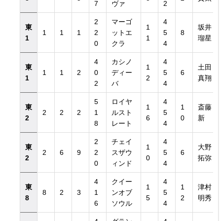
7
ヴァ
2
2
マーゴ
4
東
1
坂井
1
1
1
2
ットエ
5
8
1
1
瑠星
0
クラ
4
4
カシノ
4
東
1
土田
1
1
2
0
ディー
5
6
1
2
真翔
2
バ
4
5
ロイヤ
4
東
1
1
斎藤
2
2
2
1
ルスト
5
2
6
0
新
8
レート
4
2
チェイ
4
東
1
大野
2
6
9
2
スザウ
5
6
2
0
拓弥
0
ィンド
4
4
クイー
4
東
1
1
津村
8
2
3
1
ンオブ
5
8
5
2
明秀
6
ソウル
4