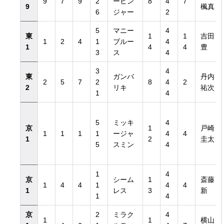
9
7
9
2
ービン
8
4
7
9
楓真
6
ジャー
2
5
マニー
4
東
1
1
吉田
1
2
4
1
ブルー
4
1
4
4
豊
3
ス
4
3
4
東
ガンバ
丹内
2
5
7
2
8
4
2
2
リキ
祐次
1
4
5
ミッキ
4
京
1
戸崎
1
1
1
1
ージャ
4
4
1
2
圭太
5
スミン
4
1
4
京
シーム
1
斎藤
1
4
4
1
4
4
1
レス
3
新
1
4
京
2
ミラク
4
1
1
横山