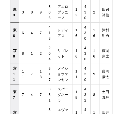
3
アエロ
4
東
1
田辺
3
8
9
0
プラニ
3
2
3
2
裕信
6
ーノ
0
4
4
東
レディ
1
1
津村
6
4
7
1
3
6
アス
6
6
明秀
3
0
2
4
京
リゴレ
1
1
藤岡
8
1
2
0
3
8
ット
6
6
康太
4
0
京
5
メイシ
4
1
1
1
藤岡
1
7
1
ョウゲ
3
9
1
3
1
康太
1
7
ンセン
0
3
スパー
4
東
1
土田
7
4
7
3
ダネー
3
8
7
5
真翔
1
ラ
2
3
エヴァ
4
京
1
1
坂井