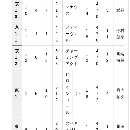
京
2
4
1
マナウ
1
1
4
7
1
7
3
武豊
0
ス
4
0
5
0
京
4
メディ
4
1
1
1
今村
1
1
1
2
ーヴァ
7
1
8
1
聖奈
1
5
ル
0
京
3
チャー
4
1
1
1
1
川端
1
8
1
ミング
7
2
3
2
2
海翼
2
8
アクト
0
ヒ
ロ
5
イ
4
東
1
1
丹内
1
5
1
ン
〇
7
4
1
0
6
祐次
2
コ
2
ー
ル
2
スペキ
4
東
1
1
川田
6
1
1
0
オサレ
7