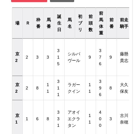
前
誕
初
前
枠
馬
馬
馬
前
前走
場
Ｒ
生
ブ
頭
番
番
名
体
番
騎手
日
リ
数
重
3
3
京
シルバ
藤懸
2
3
3
1
9
7
9
2
ヴール
貴志
5
6
3
3
京
1
ラガー
1
大久
2
8
1
9
8
2
1
クイン
1
保友
1
6
3
アオイ
4
京
1
古川
1
6
8
3
エクラ
0
3
1
1
奈穂
1
タン
0