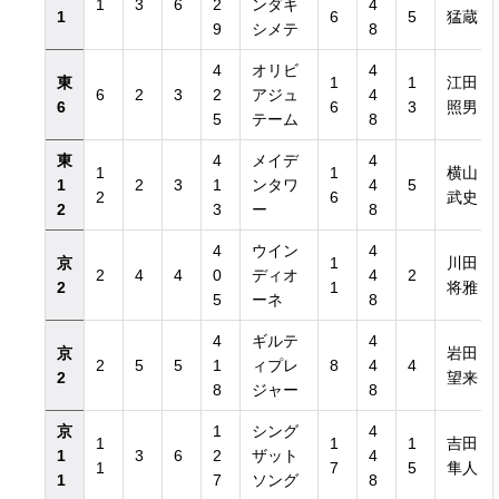
1
3
6
2
ンダキ
4
1
6
5
猛蔵
9
シメテ
8
4
オリビ
4
東
1
1
江田
6
2
3
2
アジュ
4
6
6
3
照男
5
テーム
8
東
4
メイデ
4
1
1
横山
1
2
3
1
ンタワ
4
5
2
6
武史
2
3
ー
8
4
ウイン
4
京
1
川田
2
4
4
0
ディオ
4
2
2
1
将雅
5
ーネ
8
4
ギルテ
4
京
岩田
2
5
5
1
ィプレ
8
4
4
2
望来
8
ジャー
8
京
1
シング
4
1
1
1
吉田
1
3
6
2
ザット
4
1
7
5
隼人
1
7
ソング
8