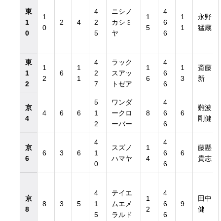
東
4
ニシノ
4
1
1
1
永野
1
2
4
2
カシミ
6
0
5
1
猛蔵
0
5
ヤ
6
東
4
ラック
4
1
1
1
1
斎藤
1
6
2
スアッ
6
2
1
6
3
新
2
7
トゼア
6
5
ワンダ
4
京
難波
4
6
6
1
ークロ
8
6
6
4
剛健
2
ーバー
6
4
4
京
スズノ
1
藤懸
6
3
6
1
6
6
6
ハマヤ
4
貴志
0
6
4
テイエ
4
京
1
田中
8
3
5
1
ムエメ
6
9
8
2
健
5
ラルド
6