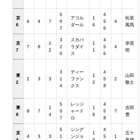
5
4
京
アコル
1
松若
6
4
7
0
5
4
6
ダール
6
風馬
7
6
3
スカパ
4
京
1
1
幸英
7
8
2
ラダイ
5
4
7
2
1
明
0
ス
6
3
ディー
4
東
1
山田
2
3
3
1
ファン
5
2
2
2
敬士
4
クス
8
5
レッジ
4
東
1
1
吉田
8
7
0
ャード
5
7
8
4
6
豊
7
ロ
8
5
シング
4
京
1
五十
4
3
3
1
ンジョ
5
1
4
0
嵐雄