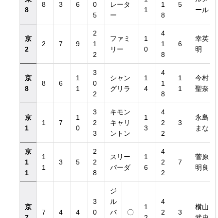
8
3
6
0
レータ
1
5
8
1
ール
5
ー
8
2
4
京
ファミ
1
幸英
2
7
9
1
1
6
2
リー
0
明
2
8
3
4
京
1
シャン
1
1
今村
覧
8
6
0
1
8
1
グリラ
4
1
聖奈
2
8
3
キモン
4
京
1
1
永島
1
7
2
キャリ
2
3
1
0
3
まな
3
ントン
2
京
2
4
1
スリー
1
菅原
1
3
5
2
2
7
1
パーダ
6
明良
1
8
2
ジ
3
ル
4
京
1
横山
7
4
4
0
バ
〇
2
3
7
2
武史