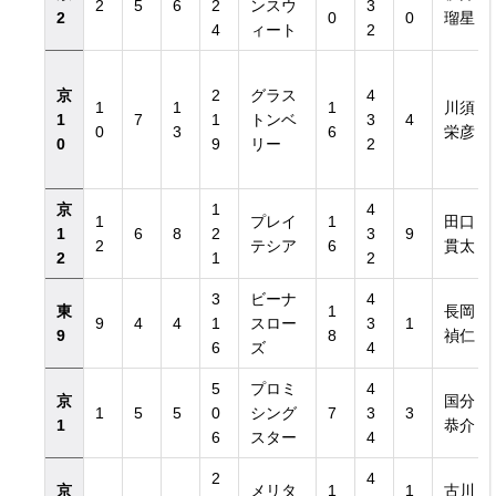
2
5
6
2
ンスウ
3
2
0
0
瑠星
4
ィート
2
京
2
グラス
4
1
1
1
川須
1
7
1
トンベ
3
4
0
3
6
栄彦
0
9
リー
2
京
1
4
1
プレイ
1
田口
1
6
8
2
3
9
2
テシア
6
貫太
2
1
2
3
ビーナ
4
東
1
長岡
9
4
4
1
スロー
3
1
9
8
禎仁
6
ズ
4
5
プロミ
4
京
国分
1
5
5
0
シング
7
3
3
1
恭介
6
スター
4
2
4
京
メリタ
1
1
古川