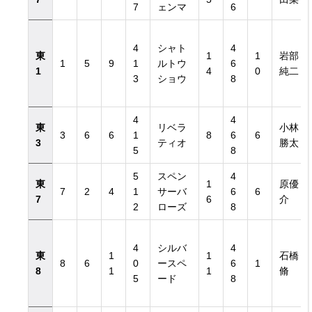
7
ェンマ
6
4
シャト
4
東
1
1
岩部
1
5
9
1
ルトウ
6
1
4
0
純二
3
ショウ
8
4
4
東
リベラ
小林
3
6
6
1
8
6
6
3
ティオ
勝太
5
8
5
スペン
4
東
1
原優
7
2
4
1
サーバ
6
6
7
6
介
2
ローズ
8
4
シルバ
4
東
1
1
石橋
8
6
0
ースペ
6
1
8
1
1
脩
5
ード
8