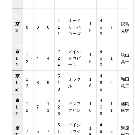
4
オード
4
京
1
鮫島
8
3
6
1
リーバ
6
7
8
8
克駿
1
ローズ
6
京
2
メイシ
4
1
1
秋山
1
4
4
2
ョウピ
6
1
2
6
真一
2
4
ース
6
京
5
4
1
ミラク
1
和田
1
6
9
1
6
2
2
ル
6
竜二
2
3
6
京
5
4
1
1
ドンフ
1
1
藤岡
1
7
2
6
2
1
クリン
6
1
康太
2
6
6
5
メイシ
4
京
1
河原
7
5
7
1
ョウジ
6
3
7
5
田菜