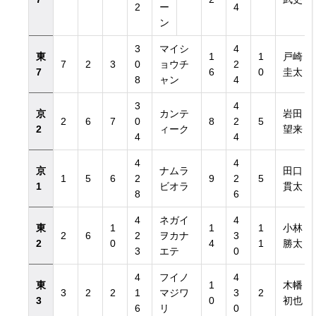
2
ー
4
ン
3
マイシ
4
東
1
1
戸崎
7
2
3
0
ョウチ
2
7
6
0
圭太
8
ャン
4
3
4
京
カンテ
岩田
2
6
7
0
8
2
5
2
ィーク
望来
4
4
4
4
京
ナムラ
田口
1
5
6
2
9
2
5
1
ビオラ
貫太
8
6
4
ネガイ
4
東
1
1
1
小林
2
6
2
ヲカナ
3
2
0
4
1
勝太
3
エテ
0
4
フイノ
4
東
1
木幡
3
2
2
1
マジワ
3
2
3
0
初也
6
リ
0