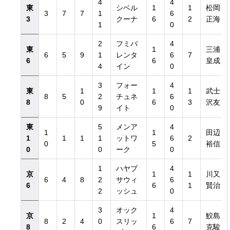
4
4
東
シベル
1
1
松岡
3
7
7
1
6
3
クーナ
6
2
正海
1
0
2
フミバ
4
東
1
三浦
6
5
9
1
レンタ
6
7
6
6
皇成
4
イン
0
3
フォー
4
東
1
1
1
武士
8
5
2
チュネ
6
8
0
6
3
沢友
9
イト
0
東
5
メンア
4
1
1
田辺
1
1
1
1
ットワ
6
2
0
5
裕信
0
0
ーク
0
1
ハヤブ
4
京
1
1
川又
6
4
8
2
サウィ
6
6
6
1
賢治
2
ッシュ
0
3
オック
4
京
1
鮫島
8
2
4
0
スリッ
6
7
8
6
克駿