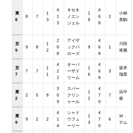
4
キセキ
4
東
1
1
小林
8
7
1
ノエン
6
2
8
3
8
美駒
3
ジェル
8
2
アイザ
4
京
1
川田
9
8
0
ックバ
9
6
1
9
2
将雅
8
ローズ
8
4
オーバ
4
京
1
1
坂井
7
7
2
ーザド
6
3
7
1
6
瑠星
2
リーム
8
3
スパー
4
東
1
浜中
2
5
8
0
クリシ
7
7
2
2
俊
9
ャール
0
4
シャド
4
東
1
Ｍ．
9
2
2
1
ウフュ
7
6
9
3
デム
4
ーリー
0