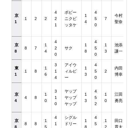
4
ボビー
4
京
1
今村
1
2
2
2
ニクビ
5
7
1
4
聖奈
1
ッタケ
0
4
4
京
1
1
1
池添
8
7
2
サク
5
8
4
8
3
謙一
0
0
3
アイウ
4
東
1
1
内田
1
8
1
ィルビ
5
2
1
6
3
博幸
4
ー
0
3
ヤップ
4
京
1
1
1
江田
4
8
1
ヤップ
5
4
0
3
0
勇亮
0
ヤップ
2
4
シグル
4
京
1
1
1
田口
8
8
1
ドリー
5
8
5
8
2
貫太