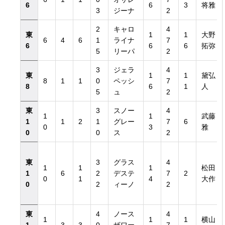
6
6
3
将雅
3
ジーナ
2
2
キャロ
4
東
1
1
大野
6
4
6
1
ライナ
7
6
6
6
拓弥
5
リーパ
2
3
ジェラ
4
東
1
1
黛弘
8
1
1
0
ペッシ
7
8
6
1
人
5
ュ
2
東
3
スノー
4
1
1
武藤
1
1
2
1
グレー
7
6
0
3
雅
0
0
ス
2
東
3
グラス
4
1
1
1
松田
1
6
2
デステ
7
2
0
1
4
大作
0
2
ィーノ
2
東
4
ノース
4
1
1
1
横山