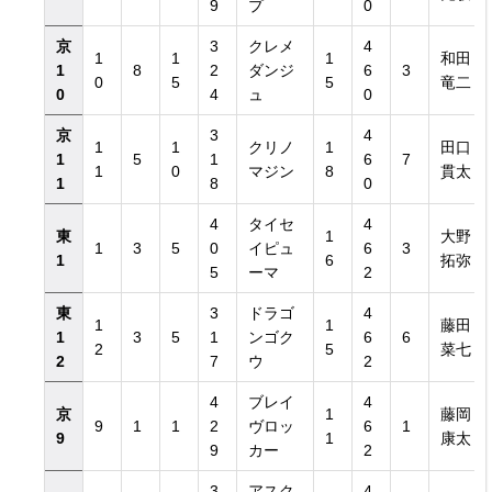
9
プ
0
京
3
クレメ
4
1
1
1
和田
1
8
2
ダンジ
6
3
0
5
5
竜二
0
4
ュ
0
京
3
4
1
1
クリノ
1
田口
1
5
1
6
7
1
0
マジン
8
貫太
1
8
0
4
タイセ
4
東
1
大野
1
3
5
0
イピュ
6
3
1
6
拓弥
5
ーマ
2
東
3
ドラゴ
4
1
1
藤田
1
3
5
1
ンゴク
6
6
2
5
菜七
2
7
ウ
2
4
ブレイ
4
京
1
藤岡
9
1
1
2
ヴロッ
6
1
9
1
康太
9
カー
2
3
アスク
4