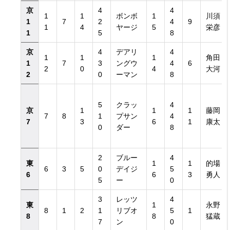
京
4
4
1
1
ボンボ
1
川須
1
7
2
4
9
1
4
ヤージ
5
栄彦
1
5
8
京
4
デアリ
4
1
1
1
角田
1
7
3
ングウ
4
6
2
0
4
大河
2
0
ーマン
8
5
クラッ
4
京
1
1
1
藤岡
7
8
1
プサン
4
7
3
6
1
康太
0
ダー
8
2
ブルー
4
東
1
1
的場
6
3
5
0
デイジ
5
6
6
3
勇人
5
ー
0
3
レッツ
4
東
1
永野
8
1
2
1
リブオ
5
1
8
8
猛蔵
7
ン
0