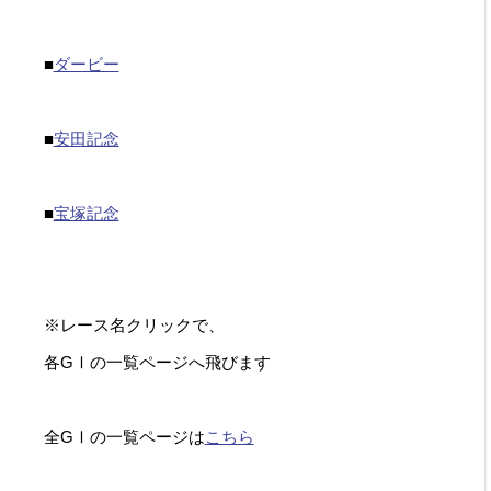
■
ダービー
■
安田記念
覧
■
宝塚記念
※レース名クリックで、
各GⅠの一覧ページへ飛びます
全GⅠの一覧ページは
こちら