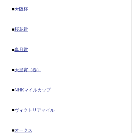
■
大阪杯
■
桜花賞
■
皐月賞
■
天皇賞（春）
■
NHKマイルカップ
■
ヴィクトリアマイル
■
オークス