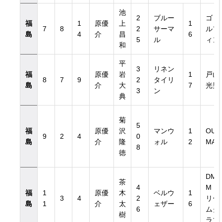
池
2
ブルー
ゴド
福
1
原優
上
1
7
8
2
サーマ
ルフ
島
4
介
昌
6
5
ル
ィン
和
平
3
リネン
福
原優
岩
1
戸山
8
7
9
2
タイリ
島
介
大
7
光男
3
ン
典
菊
5
福
原優
沢
マンウ
1
OU
9
2
4
0
島
介
隆
ォル
2
MA
8
徳
DM
茶
4
Mド
福
1
原優
木
ベルウ
1
3
4
2
リー
島
1
介
太
ェザー
6
6
ムク
樹
ラブ