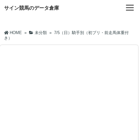
サイン競馬のデータ倉庫
HOME
»
未分類
»
7/5（日）騎手別（初ブリ・前走馬体重付
き）