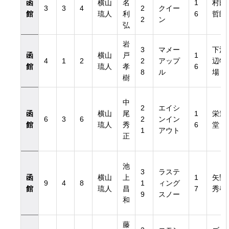
函
横山
名
1
村田
3
3
4
2
クイー
館
琉人
利
6
哲朗
2
ン
弘
岩
3
マメー
下河
函
横山
戸
1
4
1
2
2
アップ
辺牧
館
琉人
孝
6
8
ル
場
樹
中
2
エイシ
函
横山
尾
1
栄進
6
3
6
2
ンイン
館
琉人
秀
6
堂
1
アウト
正
池
3
ラステ
函
横山
上
1
矢野
9
4
8
1
ィング
館
琉人
昌
7
秀春
9
スノー
和
藤