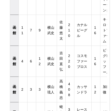
ーシ
ング
キャ
佐
2
カナル
ロッ
函
1
横山
藤
1
7
9
1
ビーグ
トフ
館
1
武史
悠
6
0
ル
ァー
太
ム
日付き）
ビッ
吉
2
コスモ
グレ
函
1
横山
田
1
4
6
2
ファー
ッド
館
2
武史
直
6
日付き）
0
ブロス
ファ
弘
ーム
高
4
函
横山
橋
カッサ
1
加藤
2
3
3
0
館
琉人
義
ンドラ
2
徹
8
忠
蛯
3
レース