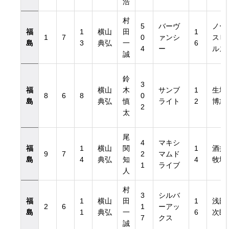
浩
村
5
バーヴ
ノー
福
1
横山
田
1
1
7
0
ァンシ
スヒ
島
3
典弘
一
6
4
ー
ルズ
誠
鈴
3
福
横山
木
サンブ
1
生垣
8
6
8
0
島
典弘
慎
ライト
2
博志
2
太
尾
4
マキシ
福
1
横山
関
1
酒井
9
7
2
マムド
島
4
典弘
知
4
牧場
1
ライブ
人
村
3
シルバ
福
1
横山
田
1
浅田
2
6
1
ーアッ
島
1
典弘
一
6
次郎
7
クス
誠