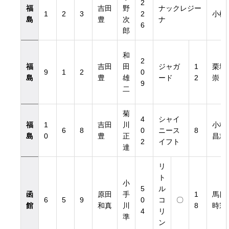
2
福
吉田
野
ナックレジー
1
2
3
2
小松
島
豊
次
ナ
6
郎
和
2
福
吉田
田
ジャガ
1
栗坂
9
1
2
0
島
豊
雄
ード
2
崇
9
二
菊
4
シャイ
福
1
吉田
川
小林
6
8
0
ニース
8
島
0
豊
正
昌志
2
イフト
達
リ
ト
小
5
ル
函
原田
手
1
馬目
6
5
9
0
コ
〇
館
和真
川
8
時宗
4
リ
準
ン