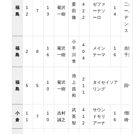
栗
4
ゼファ
二ホ
福
1
1
菊沢
1
7
田
2
ーテソ
ール
島
2
3
一樹
4
徹
2
ーロ
ディ
ング
ス
小
4
福
1
菊沢
手
メイン
1
吉田
2
8
0
島
6
一樹
川
テーマ
6
千津
4
準
池
2
福
1
菊沢
上
タイセイソア
5
5
1
田中
島
0
一樹
昌
リング
1
和
武
4
サウン
小
1
1
吉村
1
増田
7
英
1
ドモリ
倉
1
0
誠之
6
雄一
智
2
アーナ