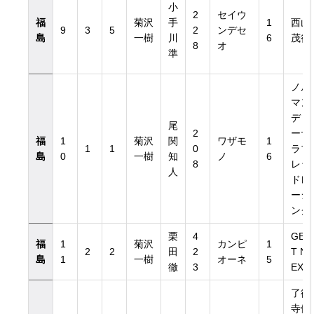
小
2
セイウ
福
菊沢
手
1
西山
9
3
5
2
ンデセ
島
一樹
川
6
茂行
8
オ
準
ノル
マン
ディ
尾
2
ーサ
福
1
菊沢
関
ワザモ
1
1
1
0
ラブ
島
0
一樹
知
ノ
6
8
レッ
人
ドレ
ーシ
ング
栗
4
GE
福
1
菊沢
カンピ
1
2
2
田
2
T N
島
1
一樹
オーネ
5
徹
3
EXT
了徳
寺健