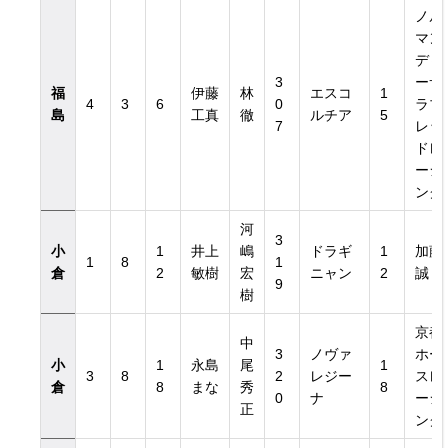
ノル
マン
ディ
3
ーサ
福
伊藤
林
エスコ
1
4
3
6
0
ラブ
島
工真
徹
ルチア
5
7
レッ
ドレ
覧
ーシ
ング
河
3
小
1
井上
嶋
ドラギ
1
加藤
1
8
1
倉
2
敏樹
宏
ニャン
2
誠
9
樹
京都
中
3
ノヴァ
ホー
小
1
永島
尾
1
3
8
2
レジー
スレ
倉
8
まな
秀
8
0
ナ
ーシ
正
ング