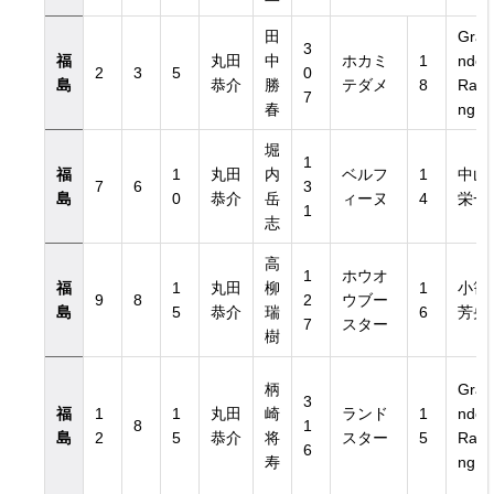
田
Gra
3
福
丸田
中
ホカミ
1
nde
2
3
5
0
島
恭介
勝
テダメ
8
Raci
7
春
ng
堀
1
福
1
丸田
内
ベルフ
1
中山
7
6
3
島
0
恭介
岳
ィーヌ
4
栄一
1
志
高
1
ホウオ
福
1
丸田
柳
1
小笹
9
8
2
ウブー
島
5
恭介
瑞
6
芳央
7
スター
樹
柄
Gra
3
福
1
1
丸田
崎
ランド
1
nde
8
1
島
2
5
恭介
将
スター
5
Raci
6
寿
ng