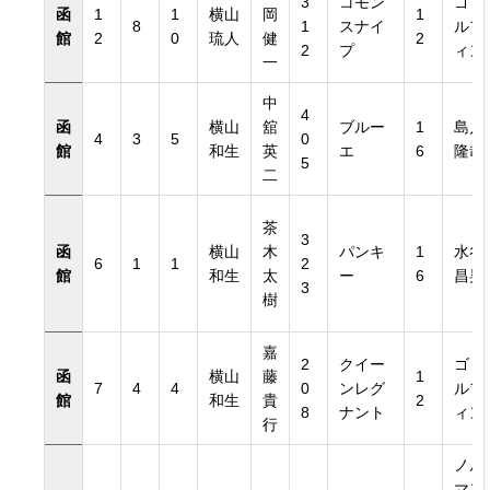
3
コモン
ゴド
函
1
1
横山
岡
1
8
1
スナイ
ルフ
館
2
0
琉人
健
2
2
プ
ィン
一
中
4
函
横山
舘
ブルー
1
島川
4
3
5
0
館
和生
英
エ
6
隆哉
5
二
茶
3
函
横山
木
パンキ
1
水谷
6
1
1
2
館
和生
太
ー
6
昌晃
3
樹
嘉
2
クイー
ゴド
函
横山
藤
1
7
4
4
0
ンレグ
ルフ
館
和生
貴
2
8
ナント
ィン
行
ノル
マン