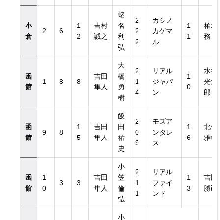
蛯
2
カシノ
小
1
吉村
名
1
柏木
2
6
2
カゲマ
倉
2
誠之
利
1
務
2
ル
弘
大
2
リアル
水谷
函
吉田
橋
1
1
8
8
1
ジャパ
光太
館
隼人
勇
0
4
ン
郎
樹
飯
2
モズア
函
1
吉田
田
1
北側
9
8
0
ンタレ
館
5
隼人
祐
6
雅司
9
ス
史
小
2
リアル
函
1
吉田
笠
1
吉田
3
3
1
ファイ
館
0
隼人
倫
3
勝己
1
ンド
弘
小