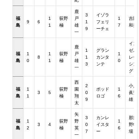
紀
鹿
3
イゾラ
福
1
荻野
戸
1
吉田
9
6
1
フェリ
島
1
極
雄
7
和美
9
ーチェ
一
イン
鹿
1
グラン
ゼル
福
1
1
荻野
戸
1
8
1
カンタ
レー
島
0
1
極
雄
0
3
ンテ
シン
一
グ
西
2
小川
福
1
荻野
園
ポッド
1
3
5
0
眞査
島
1
極
翔
ロゴ
6
9
雄
太
矢
3
カンレ
那須
福
1
荻野
野
1
3
4
0
イスタ
野牧
島
2
極
英
6
7
ー
場
一