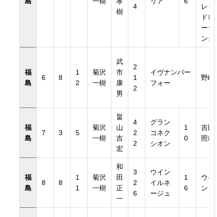
島
一樹
孝
リア
6
4
レッ
樹
ドレ
ーシ
ング
武
2
福
1
菊沢
市
イヴナンバー
6
8
1
野嶋
島
2
一樹
康
フォー
2
男
畠
4
グラン
福
菊沢
山
1
吉田
7
3
5
2
コネク
島
一樹
吉
0
照哉
2
シオン
宏
和
3
ウイン
福
1
菊沢
田
1
ウイ
8
8
2
イルネ
島
1
一樹
正
6
ン
6
ージュ
一