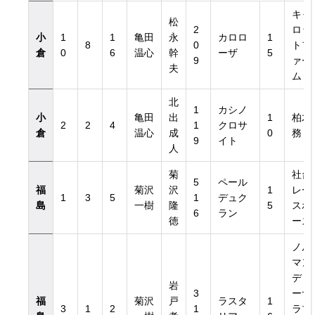
キャ
松
2
ロッ
小
1
1
亀田
永
カロロ
1
8
0
トフ
倉
0
6
温心
幹
ーザ
5
9
ァー
夫
ム
北
1
カシノ
小
亀田
出
1
柏木
2
2
4
1
クロサ
倉
温心
成
0
務
9
イト
人
菊
社台
5
ペール
福
菊沢
沢
1
レー
1
3
5
1
デュク
島
一樹
隆
5
スホ
6
ラン
徳
ース
ノル
マン
ディ
岩
3
ーサ
福
菊沢
戸
ラスタ
1
3
1
2
1
ラブ