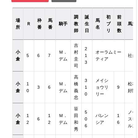
調
誕
初
前
場
枠
馬
馬
Ｒ
騎手
教
生
ブ
頭
馬主
所
番
番
名
師
日
リ
数
吉
2
小
Ｍ．
村
オーラムミー
5
6
7
1
社台
倉
デム
圭
ティア
3
司
高
3
メイシ
小
1
Ｍ．
橋
松本
3
6
1
ョウリ
9
倉
0
デム
義
好隆
0
リー
忠
笹
5
ノー
小
1
1
Ｍ．
田
バレン
1
6
0
スヒ
倉
2
2
デム
和
シア
6
6
ルズ
秀