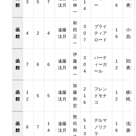
3
5
7
1
館
汰月
伸
ー
6
勇貴
4
一
和
3
ブライ
函
遠藤
田
1
小林
4
2
4
0
ティア
館
汰月
正
6
昌志
7
ロード
一
伊
3
パーテ
函
遠藤
藤
1
田頭
7
6
6
0
ィーガ
館
汰月
伸
2
勇貴
4
ール
一
加
2
フレン
函
1
遠藤
藤
1
横尾
5
5
1
ドモナ
館
2
汰月
和
2
晴人
6
コ
宏
勢
5
デルマ
函
1
遠藤
司
1
浅沼
6
7
1
ノリク
館
4
汰月
和
6
廣幸
3
ラ