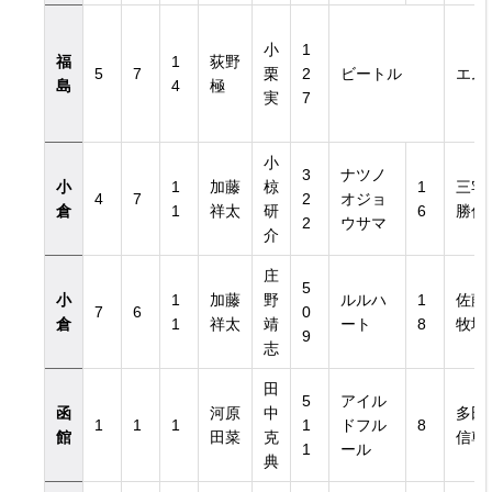
小
1
福
1
荻野
5
7
栗
2
ビートル
エム
島
4
極
実
7
小
3
ナツノ
小
1
加藤
椋
1
三宅
4
7
2
オジョ
倉
1
祥太
研
6
勝俊
2
ウサマ
介
庄
5
小
1
加藤
野
ルルハ
1
佐藤
7
6
0
倉
1
祥太
靖
ート
8
牧場
9
志
田
5
アイル
函
河原
中
多田
1
1
1
1
ドフル
8
館
田菜
克
信尊
1
ール
典