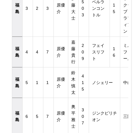
5
ベルラ
福
原優
藤
1
クラ
3
2
3
0
ンコン
島
介
大
5
ブ・
3
トル
士
ラフ
ィア
ン
嘉
2
フェイ
ミル
福
原優
藤
1
4
4
7
0
スリフ
ファ
島
介
貴
6
9
ト
ーム
行
鈴
4
福
原優
木
5
1
1
1
ノシェリー
中山
島
介
慎
5
太
奥
3
福
原優
平
ジンクピリチ
6
5
7
0
三岡
島
介
雅
オン
7
士