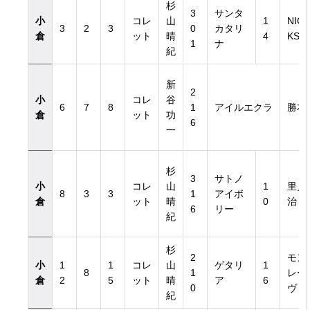
杉
3
サンタ
小
コレ
山
1
NIC
3
2
3
0
カタリ
倉
ット
晴
4
KS
1
ナ
紀
新
2
小
コレ
谷
6
7
8
1
アイルエクラ
勝本
倉
ット
功
6
一
杉
3
サトノ
小
コレ
山
1
里見
8
3
3
1
アイボ
倉
ット
晴
0
治
6
リー
紀
杉
2
モン
小
1
1
コレ
山
ゲタリ
1
8
1
レー
倉
2
5
ット
晴
ア
6
0
ヴ
紀