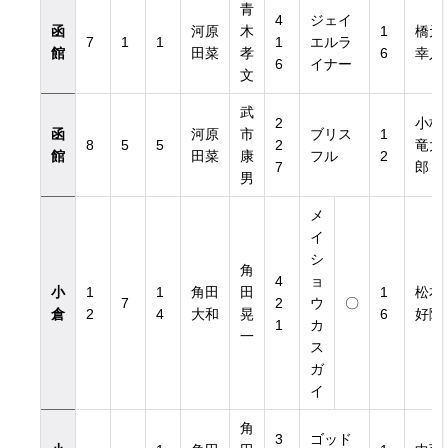
青
4
ジェイ
函
河原
木
1
橋元
7
1
1
1
エルラ
館
田菜
孝
6
幸人
6
イナー
文
武
2
小林
函
河原
市
ブリス
1
8
5
5
2
竜太
館
田菜
康
フル
2
7
郎
男
メ
イ
シ
角
4
ョ
小
1
1
角田
田
1
松本
7
2
ウ
〇
倉
2
4
大和
晃
6
好隆
1
カ
一
ス
ガ
イ
角
3
ゴッド