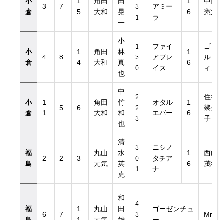
小
1
角田
田
1
中西
3
7
3
アミー
倉
5
大和
晃
6
憲治
1
ラ
一
小
1
ファイ
ゴド
小
1
角田
林
1
4
8
3
アプレ
ルフ
倉
4
大和
真
6
0
イス
ィン
也
中
2
住谷
小
1
角田
竹
オタル
1
5
6
2
幾久
倉
1
大和
和
エバー
6
3
子
也
清
3
ニシノ
福
丸山
水
1
西山
2
2
3
0
タチア
島
元気
英
6
茂行
1
ナ
克
和
4
福
1
丸山
田
ゴーゼンチュ
6
7
3
Mr.
島
1
元気
雄
ー