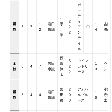
ガ
ー
デ
小
2
ィ
函
1
岩田
手
1
吉田
3
7
2
ア
〇
館
2
康誠
川
4
勝己
2
ン
準
テ
イ
ル
西
5
ウイン
函
岩田
園
1
ウイ
6
4
7
2
カトリ
館
康誠
翔
3
ン
2
ーヌ
太
栗
2
アオハ
小野
函
岩田
1
8
4
4
田
0
ルブル
寺悠
館
康誠
0
徹
8
ース
太