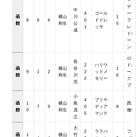
ディ
中
4
ゴール
ーサ
函
横山
川
1
8
6
6
0
ドドレ
ラブ
館
和生
公
5
1
ッサ
レッ
成
ドレ
ーシ
ング
ロー
長
2
ハリウ
ドホ
函
横山
谷
1
9
1
2
2
ッドメ
ース
館
和生
川
6
2
モリー
クラ
浩
ブ
小
4
ブリヤ
函
1
横山
島
西見
7
9
0
ディア
8
館
0
和生
茂
徹也
5
マンテ
之
大
2
ララバ
フジ
函
1
横山
竹