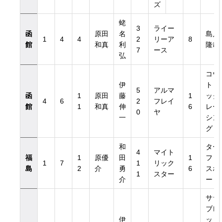
ズ
蛯
3
ライー
函
原田
名
島川
1
4
4
2
リーア
8
館
和真
利
隆哉
7
ース
弘
コウ
伊
トミ
5
アルマ
函
1
原田
藤
1
ック
4
6
2
フレイ
館
1
和真
伸
6
レー
0
ヤ
一
シン
グ
和
ター
4
マイト
福
1
原優
田
1
フ・
1
7
1
リック
島
2
介
勇
6
スポ
1
スター
介
ート
サラ
ブレ
伊
ッド