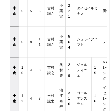
小
2
小
吉村
タイセイルミ
5
5
6
栗
2
田中
倉
誠之
ナス
実
1
小
5
小
1
吉村
シュライアハ
6
8
栗
0
ノー
倉
1
誠之
フト
実
4
NY
奥
2
ジャル
小
1
吉村
1
レー
4
8
村
1
ディニ
倉
0
誠之
5
シン
豊
9
エ
グ
イン
池
3
ゴール
ゼル
小
1
吉村
江
1
4
7
1
デンス
レー
倉
2
誠之
泰
6
6
ラム
シン
寿
グ