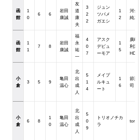
友
3
ジュン
函
1
岩田
道
1
河合
6
6
2
ツバメ
館
0
康誠
康
2
純二
2
ガエシ
夫
福
4
アスク
廣崎
函
1
岩田
永
1
7
8
0
デビュ
利洋
館
1
康誠
祐
5
7
ーモア
HD
一
北
5
メイプ
小
亀田
出
1
節英
3
5
9
1
ルキュ
倉
温心
成
6
司
4
ート
人
北
5
小
1
亀田
出
トリオノチカ
6
8
0
torio
倉
0
温心
成
ラ
9
人