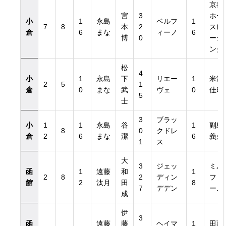
京都
宮
3
ホー
小
1
永島
ベルフ
1
7
8
本
2
スレ
倉
6
まな
ィーノ
6
博
0
ーシ
ング
松
4
小
1
永島
下
リエー
1
米津
2
5
1
倉
0
まな
武
ヴェ
0
佳昭
5
士
3
ブラッ
小
1
1
永島
谷
1
副島
8
0
クドレ
倉
2
6
まな
潔
6
義久
1
ス
大
3
ジェッ
ミル
函
1
遠藤
和
1
2
8
2
ディン
ファ
館
2
汰月
田
8
7
デデン
ーム
成
伊
3
函
遠藤
藤
ヘイマ
1
田頭