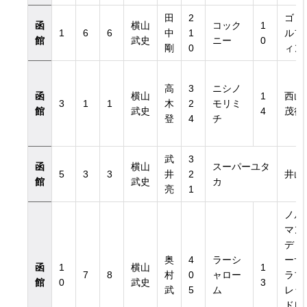
田
2
ゴド
函
横山
コック
1
1
6
6
中
1
ルフ
館
武史
ニー
0
剛
0
ィン
き）
高
3
ニシノ
函
横山
1
西山
3
1
1
木
2
モリミ
館
武史
4
茂行
き）
登
4
チ
武
3
函
横山
スーパーユタ
5
3
3
井
2
井山
館
武史
カ
亮
1
ノル
マン
ディ
奥
4
ラーシ
ーサ
函
1
横山
1
7
8
村
0
ャロー
ラブ
館
0
武史
3
武
5
ム
レッ
ドレ