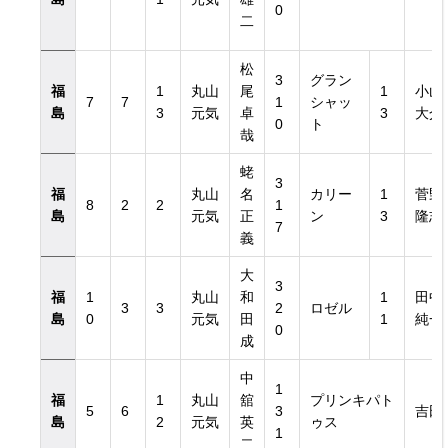
0
二
松
3
グラン
福
1
丸山
尾
1
小山
7
7
1
シャッ
島
3
元気
卓
3
大介
0
ト
哉
蛯
3
福
丸山
名
カリー
1
菅野
8
2
2
1
島
元気
正
ン
3
隆志
7
義
大
3
福
1
丸山
和
1
田中
3
3
2
ロゼル
島
0
元気
田
1
純一
0
成
中
1
福
1
丸山
舘
プリンキパト
5
6
3
吉田
島
2
元気
英
ゥス
1
二