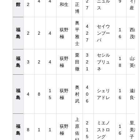
4
4
2
ニュル
9
イ興
館
2
和生
正
7
ス
産
博
奥
4
セイウ
福
荻野
平
1
西山
2
2
4
2
ンプー
島
極
雅
6
茂行
7
パ
士
栗
3
セシル
福
荻野
1
山本
3
2
4
田
2
ブリュ
島
極
8
英俊
徹
1
ネ
奥
4
福
1
荻野
シェリ
1
遠藤
4
8
村
0
島
5
極
アドレ
6
良一
武
6
上
2
ミエノ
里見
福
荻野
原
1
8
1
1
1
ストロ
美惠
島
極
佑
6
5
ング
子