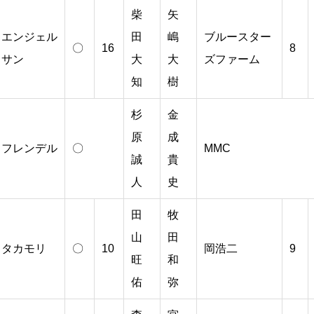
柴
矢
エンジェル
田
嶋
ブルースター
〇
16
8
サン
大
大
ズファーム
知
樹
杉
金
原
成
フレンデル
〇
MMC
誠
貴
人
史
田
牧
山
田
タカモリ
〇
10
岡浩二
9
旺
和
佑
弥