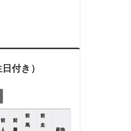
生日付き）
前
前
前
前
馬
走
人
着
産地