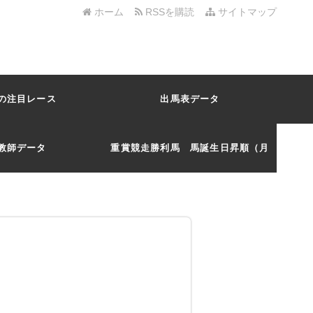
ホーム
RSSを購読
サイトマップ
の注目レース
出馬表データ
教師データ
重賞競走勝利馬 馬誕生日昇順（月
日）