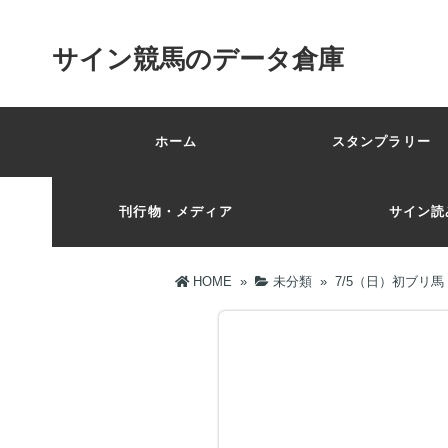
サイン競馬のデータ倉庫
ホーム
スタンプラリー 
刊行物・メディア
サイン読
HOME
»
未分類
»
7/5（日）初ブリ