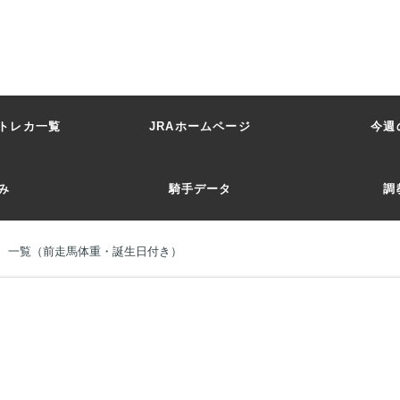
トレカ一覧
JRAホームページ
今週
み
騎手データ
調
馬 一覧（前走馬体重・誕生日付き）