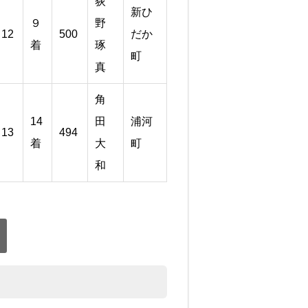
荻
新ひ
９
野
12
500
だか
着
琢
町
真
角
14
田
浦河
13
494
着
大
町
和