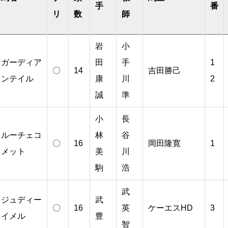
手
番
リ
数
師
岩
小
ガーディア
田
手
1
〇
14
吉田勝己
ンテイル
康
川
2
誠
準
小
長
ルーチェコ
林
谷
〇
16
岡田隆寛
1
メット
美
川
駒
浩
武
ジュディー
武
〇
16
英
ケーエスHD
3
イメル
豊
智