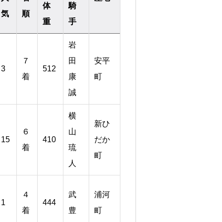
体
騎
気
順
重
手
岩
７
田
安平
3
512
着
康
町
誠
横
新ひ
６
山
15
410
だか
着
琉
町
人
４
武
浦河
1
444
着
豊
町