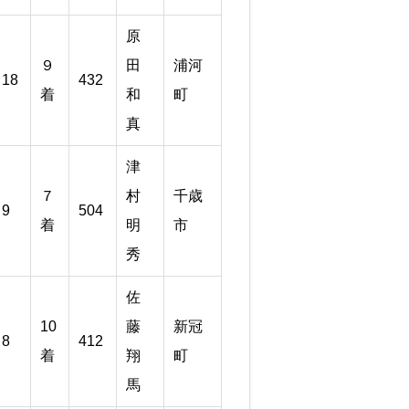
原
９
田
浦河
18
432
着
和
町
真
津
７
村
千歳
9
504
着
明
市
秀
佐
10
藤
新冠
8
412
着
翔
町
馬