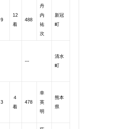
丹
12
内
新冠
9
488
着
祐
町
次
清水
---
町
幸
４
熊本
3
478
英
着
県
明