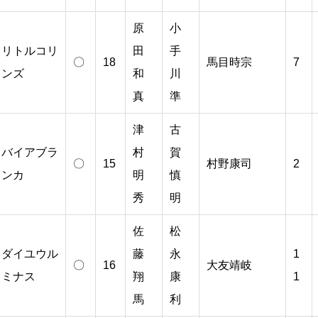
原
小
リトルコリ
田
手
〇
18
馬目時宗
7
ンズ
和
川
真
準
津
古
バイアブラ
村
賀
〇
15
村野康司
2
ンカ
明
慎
秀
明
佐
松
ダイユウル
藤
永
1
〇
16
大友靖岐
ミナス
翔
康
1
馬
利