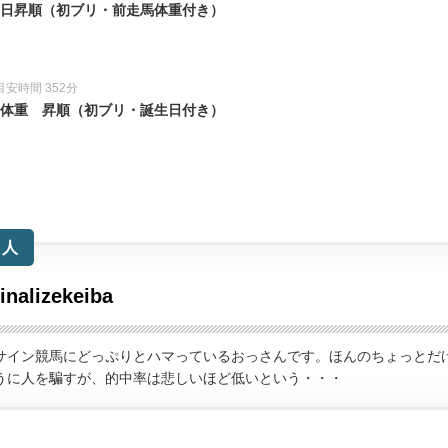
誕生日昇順（初ブリ・前走馬体重付き）
目安時間 352分
走馬体重 昇順（初ブリ・誕生日付き）
た人
finalizekeiba
サイン競馬にどっぷりとハマっているおっさんです。ほんのちょっとだ
うに人を騙すが、的中率は悲しいほど低いという・・・