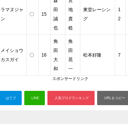
森
宮
ラマヌジャ
田
地
東堂レーシン
1
〇
15
ン
誠
貴
グ
2
也
稔
角
角
メイショウ
田
田
〇
16
松本好隆
7
カスガイ
大
晃
和
一
スポンサードリンク