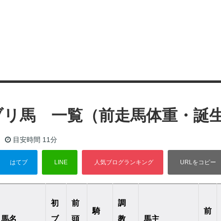
初ブリ馬 一覧（前走馬体重・誕
目安時間
11分
初
前
調
騎
前
馬名
ブ
頭
教
馬主