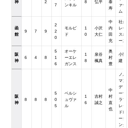
神
2
8
弘平
泰
7
ンキル
ァー
寿
ム
中
社台
2
函
モルビ
1
小沢
内
レー
9
7
9
2
館
ド
0
大仁
田
スホ
0
充
ース
5
オーケ
奥
阪
1
泉谷
小野
6
4
8
1
ーエレ
村
神
8
楓真
建
6
ガンス
豊
ノル
マン
ディ
中
5
ベルシ
ーサ
阪
1
吉村
村
8
8
8
0
ュヴァ
ラブ
神
6
誠之
直
5
ル
レッ
也
ドレ
ーシ
ング