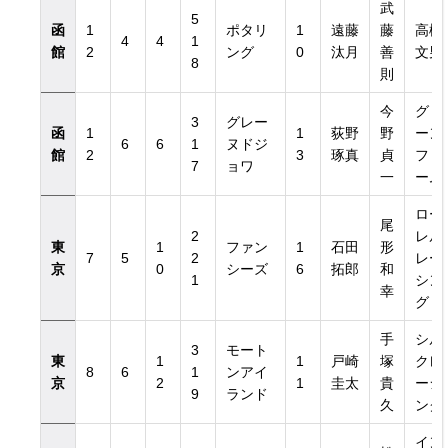
武
5
函
1
ポタリ
1
遠藤
藤
高橋
4
4
1
館
2
ング
0
汰月
善
文男
8
則
今
グリ
3
グレー
函
1
1
荻野
野
ーン
6
6
1
ヌドジ
館
2
3
琢真
貞
ファ
7
ョワ
一
ーム
ロー
尾
2
レル
東
1
ファン
1
石田
形
7
5
2
レー
京
0
シーズ
6
拓郎
和
1
シン
幸
グ
手
シル
3
モート
東
1
1
戸崎
塚
クレ
8
6
1
ンアイ
京
2
1
圭太
貴
ーシ
9
ランド
久
ング
イン