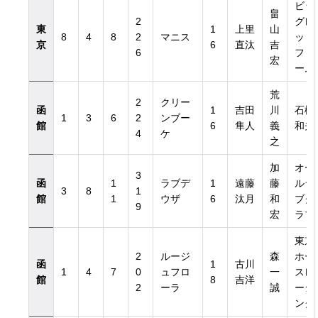
ビッ
畠
2
グレ
東
1
上里
山
8
4
8
2
マニス
ッド
京
6
直汰
吉
6
ファ
宏
ーム
荒
2
クリー
函
1
吉田
川
石橋
1
3
6
2
ンブー
館
6
隼人
義
和夫
4
ケ
之
加
オー
3
函
1
ラブデ
1
遠藤
藤
ルラ
3
8
1
館
1
ウザ
6
汰月
和
ブク
9
宏
ラブ
東京
2
ルージ
森
ホー
函
1
古川
1
4
7
0
ュフロ
一
スレ
館
8
吉洋
2
ーラ
誠
ーシ
ング