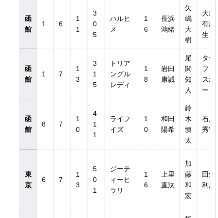
矢
3
大島
函
1
ハルヒ
1
長浜
嶋
1
6
0
有志
館
1
メ
6
鴻緒
大
5
生
樹
尾
ター
3
トリア
函
1
1
岩田
関
フ・
1
7
1
ングル
覧
館
3
8
康誠
知
スポ
5
レディ
人
ート
鈴
4
函
1
ライフ
1
和田
木
石川
8
7
1
館
0
イズ
0
陽希
慎
秀守
1
太
加
5
ジーテ
東
1
1
上里
藤
田畑
6
7
0
ィーヒ
京
3
6
直汰
和
利彦
1
ラリ
宏