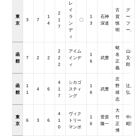
レ
イ
古
グリ
2
東
1
ラ
1
石神
賀
ーン
3
7
1
〇
京
4
ン
3
深道
慎
ファ
7
デ
明
ーム
ィ
蛯
2
アイム
山本
函
1
名
7
2
2
2
インデ
武豊
又一
館
6
正
2
ィ
郎
義
庄
4
シカゴ
函
1
1
野
辻川
4
6
1
スティ
武豊
館
1
6
靖
弘
7
ング
志
大
4
ヴィク
東
1
菅原
竹
中村
6
3
6
1
トリー
京
6
隆一
正
昭博
0
マンボ
博