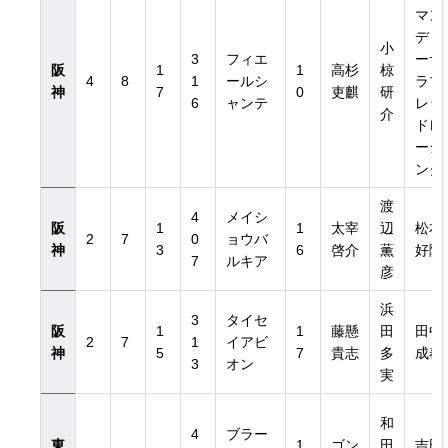
マン
ディ
小
3
フィエ
ーサ
阪
1
1
高杉
椋
4
8
1
ールシ
ラブ
神
7
0
吏麒
研
6
ャンテ
レッ
介
ドレ
ーシ
ング
渡
4
メイシ
阪
1
1
太宰
辺
松本
2
7
0
ョウバ
神
3
6
啓介
薫
好隆
7
ルキア
彦
浜
3
タイセ
阪
1
1
藤懸
田
田中
2
7
1
イアビ
神
5
7
貴志
多
成奉
3
オン
実
和
4
ブラー
東
1
ゴン
田
吉田