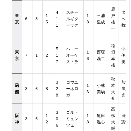
鹿
4
スチー
タイ
東
1
1
三浦
戸
6
8
1
ルギタ
ヘイ
京
5
8
皇成
雄
1
ーラグ
牧場
一
稲
5
ハニー
中村
東
1
西塚
垣
7
1
2
1
オーケ
伊三
京
6
洸二
幸
7
ストラ
美
雄
秋
3
コウユ
加治
函
1
小林
本
3
6
8
2
ーネロ
屋貞
館
6
美駒
大
8
ガ
光
介
高
3
ゴルト
阪
1
1
亀田
柳
田畑
3
6
0
ミュン
神
2
8
温心
大
憲士
6
ツェ
輔