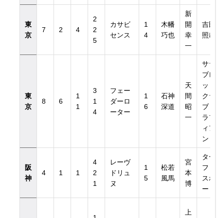
新
2
東
カサビ
1
木幡
開
吉田
7
2
4
2
京
センス
4
巧也
幸
照哉
5
一
サラ
ブレ
天
ッド
3
フェー
東
1
1
石神
間
クラ
8
6
1
ダーロ
京
1
6
深道
昭
ブ・
4
ーター
一
ラフ
ィア
ン
ター
4
レーヴ
宮
阪
1
松若
フ・
4
1
1
2
ドリュ
本
神
5
風馬
スポ
1
ヌ
博
ート
上
1