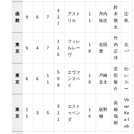
鈴
4
函
アスト
1
丹内
木
辻子
9
6
7
2
館
リル
1
祐次
慎
依旦
7
太
竹
1
フィレ
東
1
吉田
内
古川
6
4
7
1
ルレー
京
8
豊
正
一弘
5
ヴ
洋
宮
社台
5
エヴァ
東
1
1
戸崎
田
レー
6
6
0
ンスベ
京
1
6
圭太
敬
スホ
9
イ
介
ース
Virid
高
3
エスト
ian
東
1
1
荻野
柳
3
5
1
ゥペン
Keib
京
1
6
極
瑞
1
ダ
a Cl
樹
ub