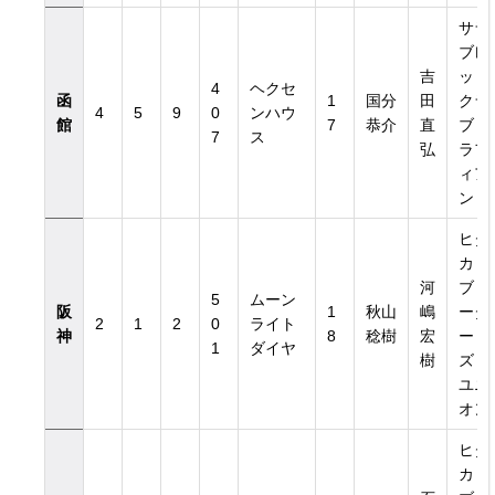
サラ
ブレ
吉
ッド
4
ヘクセ
函
1
国分
田
クラ
4
5
9
0
ンハウ
館
7
恭介
直
ブ・
7
ス
弘
ラフ
ィア
ン
ヒダ
カ・
河
ブリ
5
ムーン
阪
1
秋山
嶋
ーダ
2
1
2
0
ライト
神
8
稔樹
宏
ー
1
ダイヤ
樹
ズ・
ユニ
オン
ヒダ
カ・