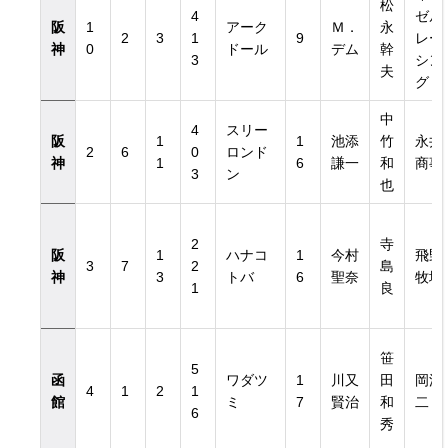
松
4
ゼル
阪
1
アーク
Ｍ．
永
2
3
1
9
レー
神
0
ドール
デム
幹
3
シン
夫
グ
中
4
スリー
阪
1
1
池添
竹
永井
2
6
0
ロンド
神
1
6
謙一
和
商事
3
ン
也
2
寺
阪
1
ハナコ
1
今村
飛野
3
7
2
島
神
3
トバ
6
聖奈
牧場
1
良
笹
5
函
ワダツ
1
川又
田
岡浩
4
1
2
1
館
ミ
7
賢治
和
二
6
秀