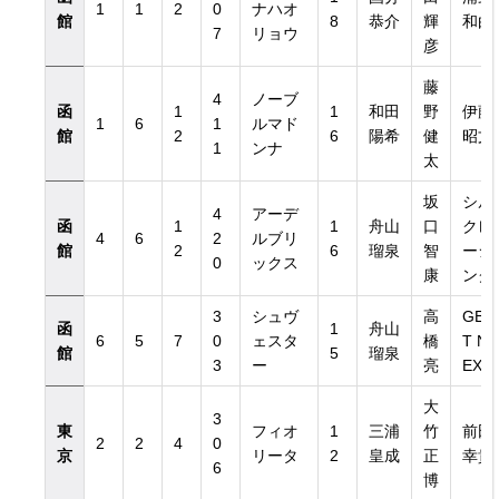
1
1
2
0
ナハオ
館
8
恭介
輝
和由
7
リョウ
彦
藤
4
ノーブ
函
1
1
和田
野
伊藤
1
6
1
ルマド
館
2
6
陽希
健
昭文
1
ンナ
太
坂
シル
4
アーデ
函
1
1
舟山
口
クレ
4
6
2
ルブリ
館
2
6
瑠泉
智
ーシ
0
ックス
康
ング
3
シュヴ
高
GE
函
1
舟山
6
5
7
0
ェスタ
橋
T N
館
5
瑠泉
3
ー
亮
EXT
大
3
東
フィオ
1
三浦
竹
前田
2
2
4
0
京
リータ
2
皇成
正
幸貴
6
博