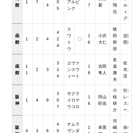
1
7
0
アルピ
館
4
7
新
翔
ルデ
5
ンク
伍
ィン
グス
ス
牧
4
函
ワ
1
小沢
田
吉田
1
2
4
2
〇
館
ト
6
大仁
和
照哉
4
ウ
弥
友
3
エヴァ
佐々
函
1
1
吉田
道
2
3
2
ンスウ
木主
館
1
8
隼人
康
4
ィート
浩
夫
小
社台
3
サクラ
阪
1
田山
椋
レー
1
4
8
0
イロマ
神
6
旺佑
研
スホ
7
ウコロ
介
ース
河
4
ナムラ
阪
1
幸英
嶋
奈村
4
3
6
0
ヴンダ