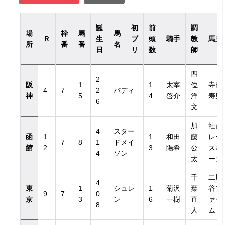
誕
初
前
調
場
枠
馬
馬
Ｒ
生
ブ
頭
騎手
教
馬主
所
番
番
名
日
リ
数
師
四
2
阪
1
1
太宰
位
寺田
4
7
2
バディ
神
5
4
啓介
洋
寿男
6
文
加
社台
4
スター
函
1
1
和田
藤
レー
7
8
1
ドメイ
館
2
3
陽希
公
スホ
4
ソン
太
ース
千
二風
4
東
1
シュレ
1
菊沢
葉
谷フ
9
7
0
京
3
ン
6
一樹
直
ァー
8
人
ム