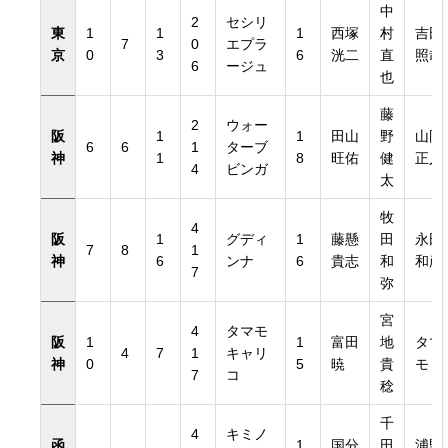
中
2
セシリ
東
1
1
1
西塚
村
吉田
7
0
エプラ
京
0
3
6
洸二
直
照哉
6
ージュ
也
藤
2
ウォー
阪
1
1
田山
野
山岡
6
6
1
ターブ
神
1
8
旺佑
健
正人
4
ビンガ
太
日付き）
牧
4
阪
1
グディ
1
藤懸
田
永田
7
8
1
神
6
ンナ
6
貴志
和
和彦
日付き）
7
弥
宮
4
タマモ
阪
1
1
富田
地
タマ
4
7
1
キャリ
神
0
5
暁
貴
モ
7
コ
稔
千
4
キミノ
函
1
国分
田
浦野