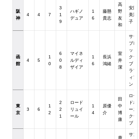
高
3
安岡
阪
ハギノ
1
藤懸
野
4
4
7
1
美津
神
デュア
6
貴志
友
9
子
和
サラ
ブレ
ッド
6
マイネ
室
函
1
1
長浜
クラ
4
5
0
ルディ
井
館
0
6
鴻緒
ブ・
8
ザイア
潔
ラフ
ィア
ン
ロー
田
2
ロード
ドホ
東
1
1
原優
中
3
6
2
リュイ
ース
京
2
4
介
博
1
ール
クラ
康
ブ
サン
鹿