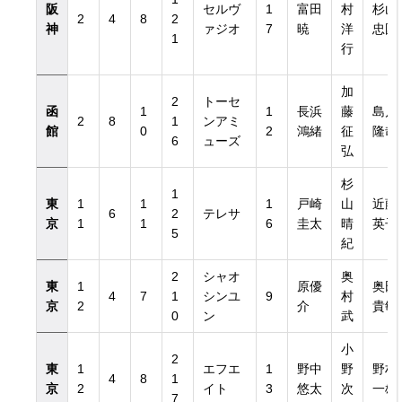
阪
セルヴ
1
富田
村
杉山
2
4
8
2
神
ァジオ
7
暁
洋
忠国
1
行
加
2
トーセ
函
1
1
長浜
藤
島川
2
8
1
ンアミ
館
0
2
鴻緒
征
隆哉
6
ューズ
弘
杉
1
東
1
1
1
戸崎
山
近藤
6
2
テレサ
京
1
1
6
圭太
晴
英子
5
紀
2
シャオ
奥
東
1
原優
奥田
4
7
1
シンユ
9
村
京
2
介
貴敏
0
ン
武
小
2
東
1
エフエ
1
野中
野
野村
4
8
1
京
2
イト
3
悠太
次
一雄
7