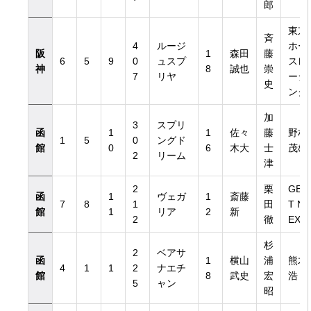
郎
東京
斉
4
ルージ
ホー
阪
1
森田
藤
6
5
9
0
ュスプ
スレ
神
8
誠也
崇
7
リヤ
ーシ
史
ング
加
3
スプリ
函
1
1
佐々
藤
野村
1
5
0
ングド
館
0
6
木大
士
茂雄
2
リーム
津
2
栗
GE
函
1
ヴェガ
1
斎藤
7
8
1
田
T N
館
1
リア
2
新
2
徹
EXT
杉
2
ベアサ
函
1
横山
浦
熊木
4
1
1
2
ナエチ
館
8
武史
宏
浩
5
ャン
昭