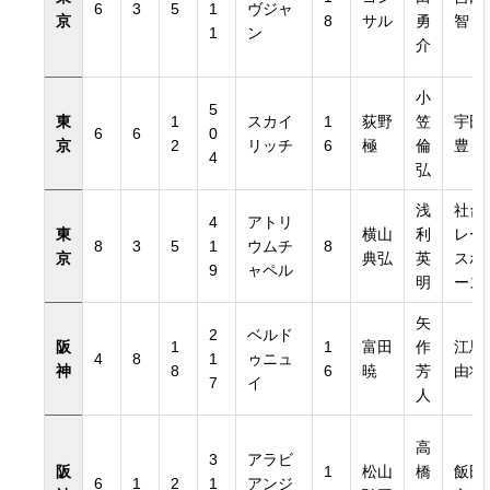
6
3
5
1
ヴジャ
京
8
サル
勇
智
1
ン
介
小
5
東
1
スカイ
1
荻野
笠
宇田
6
6
0
京
2
リッチ
6
極
倫
豊
4
弘
浅
社台
4
アトリ
東
横山
利
レー
8
3
5
1
ウムチ
8
京
典弘
英
スホ
9
ャペル
明
ース
矢
2
ベルド
阪
1
1
富田
作
江馬
4
8
1
ゥニュ
神
8
6
暁
芳
由将
7
イ
人
高
3
アラビ
阪
1
松山
橋
飯田
6
1
2
1
アンジ