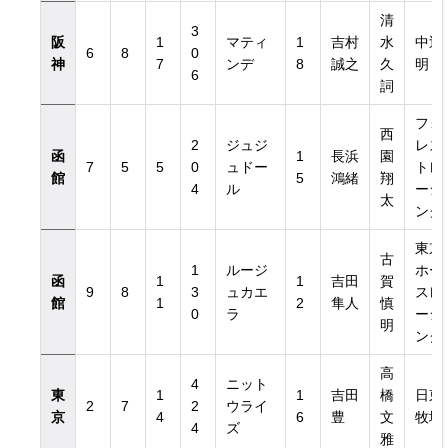
清
3
阪
1
マティ
1
吉村
水
中辻
6
8
0
神
7
ンデ
8
誠之
久
明
6
詞
フォ
西
2
ジュジ
レス
函
1
長浜
園
7
5
5
0
ュドー
トレ
館
5
鴻緒
翔
4
ル
ーシ
太
ング
東京
古
1
ルージ
ホー
函
1
1
吉田
賀
9
8
3
ュカエ
スレ
館
1
2
隼人
慎
0
ラ
ーシ
明
ング
高
4
ニット
東
1
1
吉田
橋
日東
2
7
2
ウライ
京
4
6
豊
文
牧場
4
ズ
雅