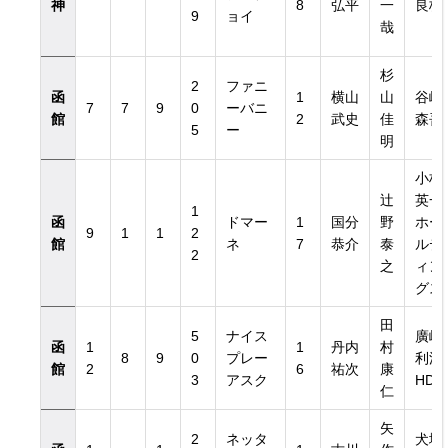
神
8
弘平
一
良枝
9
ョイ
哉
杉
2
ファニ
函
1
横山
山
谷崎
7
7
9
0
ーバニ
館
2
武史
佳
森吾
5
ー
明
小林
辻
英一
1
函
ドマー
1
国分
野
ホー
9
1
1
2
館
ネ
7
恭介
泰
ルデ
2
之
ィン
グス
田
5
ナイス
廣崎
函
1
1
丹内
村
8
9
0
プレー
利洋
館
2
6
祐次
康
3
アスク
HD
仁
矢
2
ネッタ
犬塚