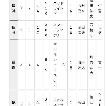
飯
5
ゴッド
阪
1
1
今村
田
中西
7
7
1
カイン
神
4
6
聖奈
祐
憲治
0
ド
史
3
スマー
石
阪
1
1
岩田
大川
2
8
0
トティ
橋
神
7
8
望来
徹
6
アナ
守
マ
ー
マ
堀
5
レ
函
1
佐々
内
吉田
3
4
4
1
ー
〇
館
6
木大
岳
千津
5
ド
志
ス
カ
イ
キャ
池
2
フォル
ロッ
阪
1
1
松山
江
2
6
1
ストラ
トフ