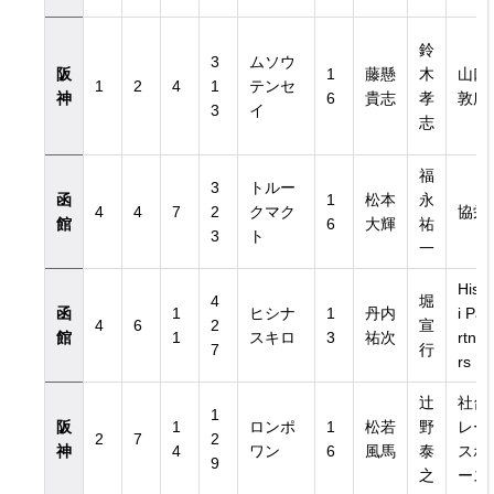
鈴
3
ムソウ
阪
1
藤懸
木
山口
1
2
4
1
テンセ
神
6
貴志
孝
敦広
3
イ
志
福
3
トルー
函
1
松本
永
4
4
7
2
クマク
協栄
館
6
大輝
祐
3
ト
一
Hish
4
堀
函
1
ヒシナ
1
丹内
i Pa
4
6
2
宣
館
1
スキロ
3
祐次
rtne
7
行
rs
辻
社台
1
阪
1
ロンポ
1
松若
野
レー
2
7
2
神
4
ワン
6
風馬
泰
スホ
9
之
ース