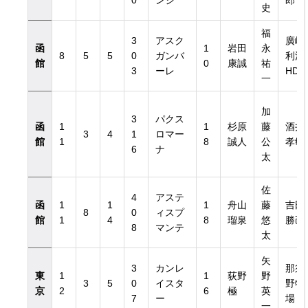
0
ンジ
郎
史
福
3
アスク
廣崎
函
1
岩田
永
8
5
5
0
ガンバ
利洋
館
0
康誠
祐
3
ーレ
HD
一
加
3
パクス
函
1
1
杉原
藤
酒井
3
4
1
ロマー
館
1
8
誠人
公
孝敏
6
ナ
太
佐
4
アステ
函
1
1
1
舟山
藤
吉田
8
0
ィスプ
館
1
4
8
瑠泉
悠
勝己
8
マンテ
太
矢
3
カンレ
那須
東
1
1
荻野
野
3
5
0
イスタ
野牧
京
2
6
極
英
7
ー
場
一