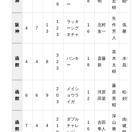
神
8
明
宏
睦弘
9
ー
樹
矢
1
ラッキ
阪
1
1
北村
作
張月
4
7
2
ーシグ
神
3
6
友一
芳
勝
3
ネチャ
人
茶
3
函
パンキ
1
斎藤
木
水谷
4
4
8
2
館
ー
8
新
太
昌晃
3
樹
藤
2
メイシ
函
1
河原
原
松本
6
6
9
0
ョウラ
館
2
田菜
英
好隆
3
イガ
昭
深
2
ダブル
由井
函
1
吉田
山
7
4
4
1
チャレ
健太
館
6
隼人
雅