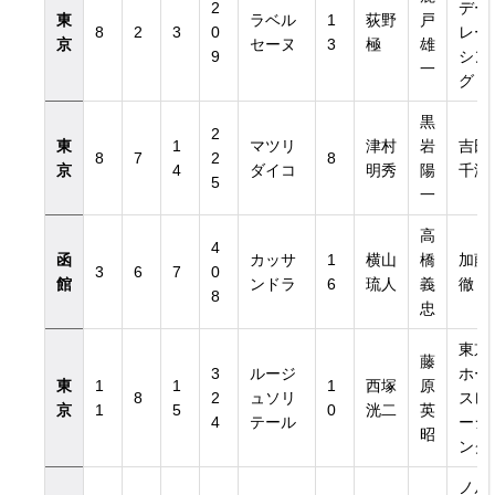
2
デー
東
ラベル
1
荻野
戸
8
2
3
0
レー
京
セーヌ
3
極
雄
9
シン
一
グ
黒
2
東
1
マツリ
津村
岩
吉田
8
7
2
8
京
4
ダイコ
明秀
陽
千津
5
一
高
4
函
カッサ
1
横山
橋
加藤
3
6
7
0
館
ンドラ
6
琉人
義
徹
8
忠
東京
藤
3
ルージ
ホー
東
1
1
1
西塚
原
8
2
ュソリ
スレ
京
1
5
0
洸二
英
4
テール
ーシ
昭
ング
ノル