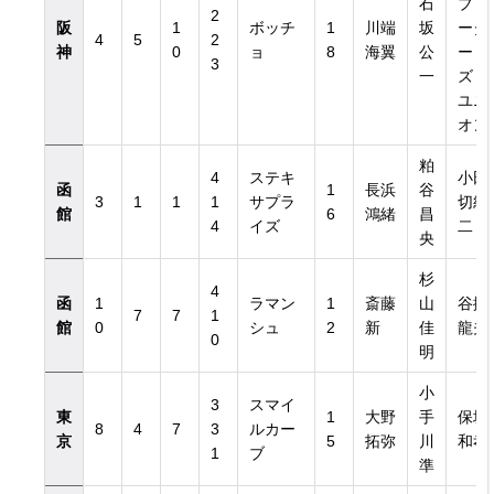
石
ブリ
2
阪
1
ボッチ
1
川端
坂
ーダ
4
5
2
神
0
ョ
8
海翼
公
ー
3
一
ズ・
ユニ
き）
オン
粕
4
ステキ
小田
き）
函
1
長浜
谷
3
1
1
1
サプラ
切統
館
6
鴻緒
昌
4
イズ
二
央
杉
4
函
1
ラマン
1
斎藤
山
谷掛
7
7
1
館
0
シュ
2
新
佳
龍夫
0
明
小
3
スマイ
東
1
大野
手
保坂
8
4
7
3
ルカー
京
5
拓弥
川
和孝
1
ブ
準