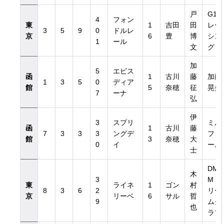
戸
G1
4
フォン
東
1
吉田
田
レー
3
5
9
0
ドルレ
京
6
豊
博
シン
1
ール
文
グ
加
5
エビス
函
1
古川
藤
加藤
1
3
5
0
ディア
館
5
奈穂
征
晃央
7
ーナ
弘
伊
3
スプリ
ミル
函
1
古川
藤
7
3
3
3
ングデ
ファ
館
3
奈穂
大
0
イ
ーム
士
DM
木
3
Mド
東
ライネ
1
ゴン
村
8
3
6
2
リー
京
リーベ
6
サル
哲
9
ムク
也
ラブ