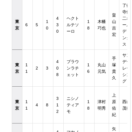
了徳
寺健
畠
4
ヘクト
二ホ
東
1
1
木幡
山
6
5
3
ルテソ
ール
京
0
8
巧也
吉
0
ーロ
ディ
宏
ング
ス
サン
手
4
ブラウ
デー
東
1
1
丸山
塚
2
3
0
ンラチ
レー
京
1
6
元気
貴
8
ェット
シン
久
グ
上
3
ニシノ
東
1
1
津村
原
西山
4
8
1
ティア
京
1
8
明秀
佑
茂行
2
モ
紀
矢