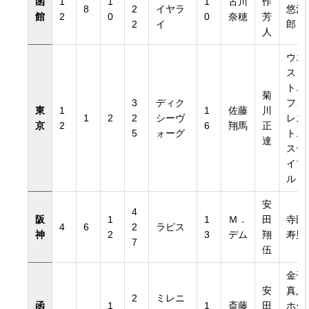
函
1
1
1
古川
作
8
2
イヤラ
悠治
館
2
0
0
奈穂
芳
2
イ
郎
人
ウエ
ス
ト.
菊
3
ディク
フォ
東
1
1
佐藤
川
1
2
2
シーヴ
レス
京
2
6
翔馬
正
5
ォーグ
ト.
達
ステ
イブ
ル
安
4
阪
1
1
Ｍ．
田
寺田
4
6
2
ラピス
神
2
3
デム
翔
寿男
7
伍
金子
安
真人
2
ミレニ
函
1
1
斎藤
田
ホー