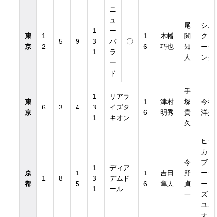
ニ
ュ
尾
シル
1
ー
東
1
1
木幡
関
クレ
5
9
3
バ
〇
京
2
6
巧也
知
ーシ
1
ラ
き）
人
ング
ー
ド
き）
手
1
リアラ
東
1
津村
塚
今福
6
3
4
3
イズタ
京
6
明秀
貴
洋介
1
キオン
久
ヒダ
カ・
今
ブリ
1
ディア
京
1
1
吉田
野
ーダ
1
8
3
デムド
都
5
6
隼人
貞
ー
1
ール
一
ズ・
ユニ
オン