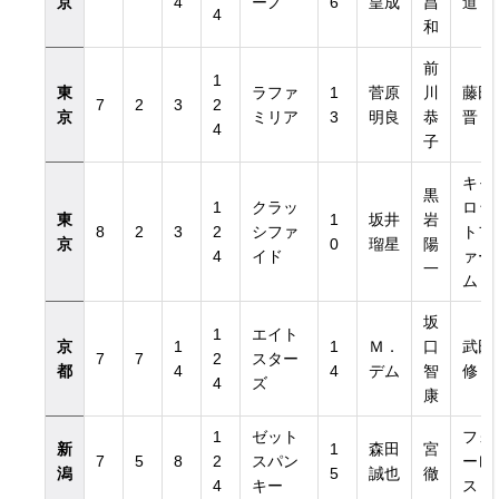
京
4
ーノ
6
皇成
昌
道
4
和
前
1
東
ラファ
1
菅原
川
藤田
7
2
3
2
京
ミリア
3
明良
恭
晋
4
子
キャ
黒
1
クラッ
ロッ
東
1
坂井
岩
8
2
3
2
シファ
トフ
京
0
瑠星
陽
4
イド
ァー
一
ム
坂
1
エイト
京
1
1
Ｍ．
口
武田
7
7
2
スター
都
4
4
デム
智
修
4
ズ
康
1
ゼット
フォ
新
1
森田
宮
7
5
8
2
スパン
ーレ
潟
5
誠也
徹
4
キー
スト