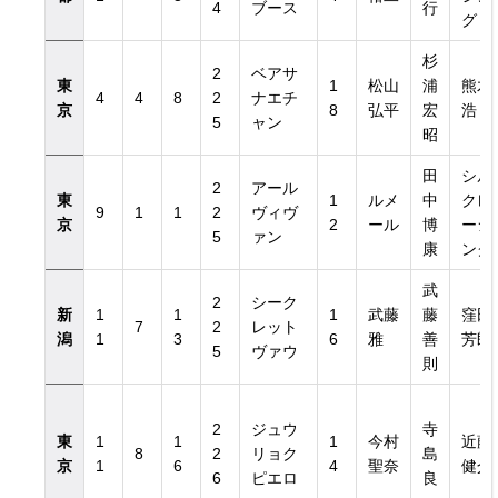
4
ブース
行
グ
杉
2
ベアサ
東
1
松山
浦
熊木
4
4
8
2
ナエチ
京
8
弘平
宏
浩
5
ャン
昭
田
シル
2
アール
東
1
ルメ
中
クレ
9
1
1
2
ヴィヴ
京
2
ール
博
ーシ
5
ァン
康
ング
武
2
シーク
新
1
1
1
武藤
藤
窪田
7
2
レット
潟
1
3
6
雅
善
芳郎
5
ヴァウ
則
2
ジュウ
寺
東
1
1
1
今村
近藤
8
2
リョク
島
京
1
6
4
聖奈
健介
6
ピエロ
良