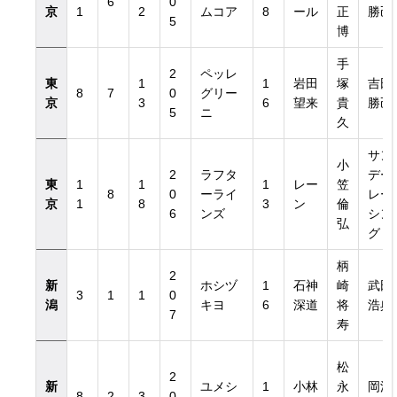
6
0
京
1
2
ムコア
8
ール
正
勝己
5
博
手
2
ペッレ
東
1
1
岩田
塚
吉田
8
7
0
グリー
京
3
6
望来
貴
勝己
5
ニ
久
サン
小
2
ラフタ
デー
東
1
1
1
レー
笠
8
0
ーライ
レー
京
1
8
3
ン
倫
6
ンズ
シン
弘
グ
柄
2
新
ホシヅ
1
石神
崎
武田
3
1
1
0
潟
キヨ
6
深道
将
浩典
7
寿
松
2
新
ユメシ
1
小林
永
岡浩
8
2
3
0