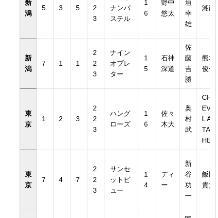
新
1
野中
垣
5
3
5
2
ナンパ
湘南
潟
6
悠太
幸
3
ステル
雄
佐
2
ナイン
新
1
石神
藤
熊坂
7
1
1
2
オブレ
潟
5
深道
吉
俊一
3
ター
勝
CH
2
奥
EVA
東
ハング
1
佐々
1
2
3
2
村
L AT
京
ローズ
6
木大
3
武
TAC
HE
新
2
サンセ
東
1
ディ
谷
飯田
7
4
7
2
ットビ
京
4
ー
功
貴大
3
ュー
一