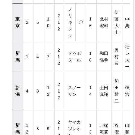
ノ
伊
2
リ
東
1
1
北村
藤
中谷
2
5
1
キ
〇
京
0
6
宏司
大
典生
2
ン
士
グ
社台
2
奥
新
ドゥボ
1
和田
レー
1
4
7
1
村
潟
ヌール
8
陽希
スホ
2
豊
ース
和
2
新
1
スノー
1
土田
田
榊原
4
8
1
潟
3
リン
4
真翔
雄
浩一
2
二
2
ヤマカ
新
1
1
川端
谷
山田
5
9
1
ツレオ
潟
2
3
海翼
潔
和夫