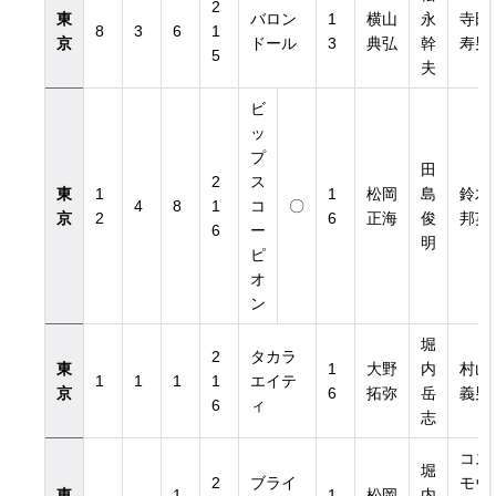
2
東
バロン
1
横山
永
寺田
8
3
6
1
京
ドール
3
典弘
幹
寿男
5
夫
ビ
ッ
プ
田
2
ス
東
1
1
松岡
島
鈴木
4
8
1
コ
〇
京
2
6
正海
俊
邦英
6
ー
明
ピ
オ
ン
堀
2
タカラ
東
1
大野
内
村山
1
1
1
1
エイテ
京
6
拓弥
岳
義男
6
ィ
志
コス
堀
2
ブライ
モヴ
東
1
1
松岡
内