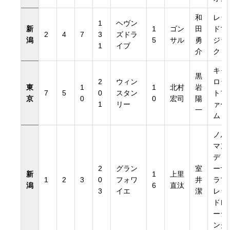
和
レッ
1
ヘヴン
新
1
ゴン
田
ドマ
2
4
7
3
ズドラ
潟
5
サル
勇
ジッ
1
イブ
介
ク
キャ
黒
2
ウィン
ロッ
東
1
1
北村
岩
7
5
0
スタン
トフ
京
0
0
宏司
陽
日付き）
1
リー
ァー
一
ム
ノル
日付き）
マン
ディ
2
グラン
室
ーサ
新
1
上里
1
2
3
0
フォワ
井
ラブ
潟
6
直汰
3
イエ
潔
レッ
ドレ
ーシ
ング