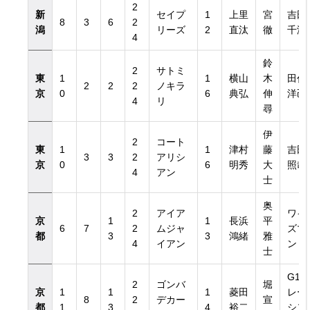
2
新
セイプ
1
上里
宮
吉田
8
3
6
2
潟
リーズ
2
直汰
徹
千津
4
鈴
2
サトミ
東
1
1
横山
木
田代
2
2
2
ノキラ
京
0
6
典弘
伸
洋己
4
リ
尋
伊
2
コート
東
1
1
津村
藤
吉田
3
3
2
アリシ
京
0
6
明秀
大
照哉
4
アン
士
奥
2
アイア
ワイ
京
1
1
長浜
平
6
7
2
ムジャ
ズマ
都
3
3
鴻緒
雅
4
イアン
ン
士
G1
2
ゴンバ
堀
京
1
1
1
菱田
レー
8
2
デカー
宣
都
1
3
4
裕二
シン