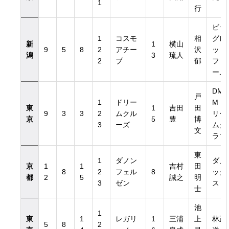
1
行
ビッ
1
コスモ
相
グレ
新
1
横山
9
5
8
2
アチー
沢
ッド
潟
3
琉人
2
ブ
郁
ファ
ーム
覧
DM
戸
1
ドリー
Mド
東
1
吉田
田
9
3
3
2
ムクル
リー
京
5
豊
博
3
ーズ
ムク
文
ラブ
東
1
ダノン
ダノ
京
1
1
吉村
田
8
2
フェル
8
ック
都
2
5
誠之
明
3
ゼン
ス
士
池
1
東
1
レガリ
1
三浦
上
林正
5
8
2