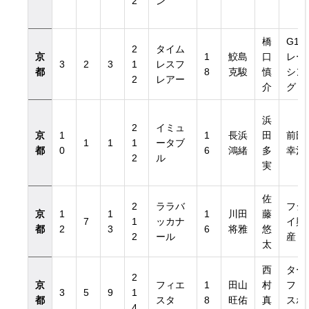
2
ン
橋
G1
2
タイム
京
1
鮫島
口
レー
3
2
3
1
レスフ
都
8
克駿
慎
シン
2
レアー
介
グ
浜
2
イミュ
京
1
1
長浜
田
前田
1
1
1
ータブ
都
0
6
鴻緒
多
幸治
2
ル
実
佐
2
ララバ
フジ
京
1
1
1
川田
藤
7
1
ッカナ
イ興
都
2
3
6
将雅
悠
2
ール
産
太
西
ター
2
京
フィエ
1
田山
村
フ・
3
5
9
1
都
スタ
8
旺佑
真
スポ
4