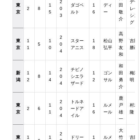
2
デー
東
1
ダゴベ
1
ディ
田
2
8
0
レー
京
5
ルト
6
ー
敬
3
シン
介
グ
高
2
東
1
1
スター
1
松山
野
吉田
5
0
京
1
0
アニス
8
弘平
友
勝己
4
和
和
2
チビノ
新
1
1
1
ゴン
田
梅澤
8
0
シエラ
潟
2
4
2
サル
勇
明
4
ザード
介
鹿
2
トルネ
東
1
1
ルメ
戸
村木
2
6
0
ードア
京
1
6
ール
雄
隆
4
イル
一
大
2
東
1
1
ドリー
1
ルメ
竹
吉田