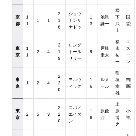
松
2
ショウ
京
1
1
池添
下
国本
1
1
1
ナンザ
都
1
3
謙一
武
哲秀
8
ナドゥ
士
福
エム
2
ロング
東
1
戸崎
永
ズレ
2
4
1
トール
9
京
1
圭太
祐
ーシ
9
サリー
一
ング
稲
2
東
ヨルヴ
1
ルメ
垣
吉田
1
2
4
2
京
ィック
6
ール
幸
勝己
0
雄
上
2
コパノ
東
1
原優
原
小林
2
5
9
2
エイダ
京
6
介
博
祥晃
0
ン
之
サン