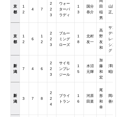
岡
2
ウォー
京
1
1
国分
田
山岡
4
7
2
ターパ
都
2
3
恭介
稲
正人
3
ラディ
男
サン
高
2
ブルー
デー
京
1
1
1
北村
野
6
2
ミング
レー
都
2
2
8
友一
友
3
ローズ
シン
和
グ
加
2
サイモ
新
1
水沼
藤
澤田
7
4
6
2
ンプレ
潟
5
元輝
和
昭紀
3
ジール
宏
尾
2
新
ブライ
1
河原
形
岡村
3
7
8
2
潟
トラン
6
田菜
和
善行
4
幸