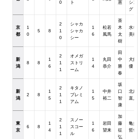
0
ト
憲
シン
グ
茶
2
シャカ
京
1
1
松若
木
水谷
5
8
1
シャカ
都
0
6
風馬
太
美穂
0
シー
樹
田
2
オメガ
新
1
1
丸田
中
犬飼
8
8
1
ストリ
潟
6
4
恭介
勝
優
1
ーム
春
坂
2
キタノ
新
1
1
中井
口
北所
2
8
1
プレミ
潟
5
5
裕二
智
直人
1
アム
康
加
2
スノー
東
1
1
岩田
藤
亀井
6
8
1
スコー
京
4
6
望来
征
哲也
1
ル
弘