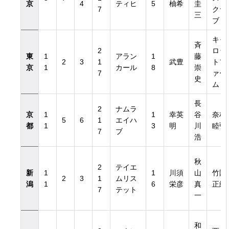
京
4
ティヒ
5
柚希
圭
7
クラ
三
ブ
キャ
斉
2
ロッ
東
1
アラン
1
藤
2
3
1
武豊
トフ
京
1
カール
8
崇
7
ァー
史
ム
長
2
ナムラ
京
1
1
幸英
谷
奈村
5
6
1
エイハ
都
1
3
明
川
睦弘
7
ブ
浩
秋
2
テイエ
新
1
1
川須
山
竹園
2
3
1
ムリス
潟
1
6
栄彦
真
正繼
7
テット
一
和