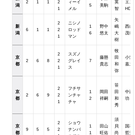
2
1
1
2
ィーイ
英
エス
潟
5
美駒
1
メル
智
HD
矢
2
ニシノ
新
1
野中
嶋
西山
6
1
1
2
ロッド
潟
6
悠太
大
茂行
1
マン
樹
牧
2
スズノ
京
藤懸
田
小紫
2
6
8
2
グレイ
7
都
貴志
和
嘉之
1
ス
弥
笹
2
フチサ
京
1
岡田
田
中西
2
6
9
2
ンチャ
都
2
祥嗣
和
功
1
チャ
秀
須
2
ショウ
京
1
田山
貝
国本
9
5
5
2
ナンバ
都
1
旺佑
尚
哲秀