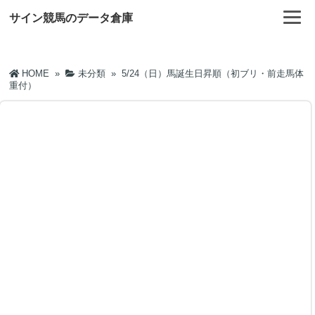
サイン競馬のデータ倉庫
HOME
»
未分類
»
5/24（日）馬誕生日昇順（初ブリ・前走馬体
重付）