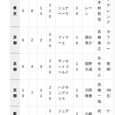
木
2
デー
東
1
ジュナ
1
レー
村
5
8
2
レー
京
3
ベーラ
6
ン
哲
0
シン
也
グ
高
ター
2
京
フィラ
1
国分
橋
フ・
5
2
2
2
都
ーエ
6
恭介
康
スポ
0
之
ート
矢
2
サンセ
京
1
団野
作
青芝
5
4
4
2
ットゴ
都
2
大成
芳
商事
0
ールド
人
高
2
ハクサ
京
1
1
1
川田
橋
河崎
7
2
ンアイ
都
0
1
6
将雅
一
五市
0
リス
哉
2
ジュデ
武
ケー
新
1
小林