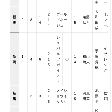
幸
ート
大
2
ブール
ミル
新
1
1
遠藤
和
2
8
1
ドネー
ファ
潟
4
5
汰月
田
4
ジュ
ーム
成
シ
ュ
バ
イン
手
2
ル
ゼル
新
1
1
横山
塚
4
6
1
ツ
〇
レー
潟
0
4
琉人
貴
5
ガ
シン
徳
イ
グ
ス
ト
2
メイシ
池
新
1
河原
松本
6
3
3
1
ョウイ
添
潟
5
田菜
好隆
5
ッカク
学
松