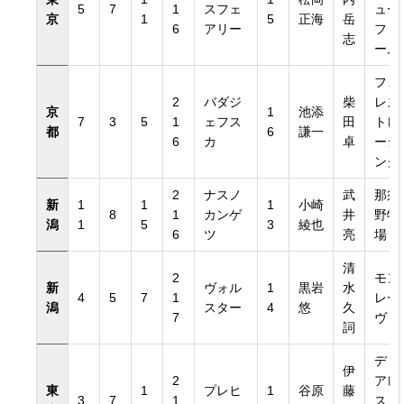
5
7
1
スフェ
ュー
京
1
5
正海
岳
6
アリー
ファ
志
ーム
フォ
2
バダジ
柴
レス
京
1
池添
7
3
5
1
ェフス
田
トレ
都
6
謙一
6
カ
卓
ーシ
ング
2
ナスノ
武
那須
新
1
1
1
小崎
8
1
カンゲ
井
野牧
潟
1
5
3
綾也
6
ツ
亮
場
清
2
モン
新
ヴォル
1
黒岩
水
4
5
7
1
レー
潟
スター
4
悠
久
7
ヴ
詞
ディ
伊
2
アレ
東
1
プレヒ
1
谷原
藤
3
7
1
スト