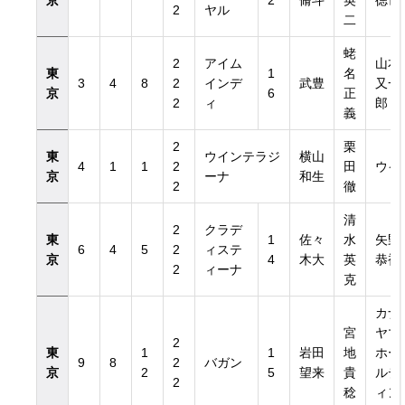
京
2
脩斗
英
徳也
2
ヤル
二
蛯
2
アイム
山本
東
1
名
3
4
8
2
インデ
武豊
又一
京
6
正
2
ィ
郎
義
2
栗
東
ウインテラジ
横山
4
1
1
2
田
ウイ
京
ーナ
和生
2
徹
清
2
クラデ
東
1
佐々
水
矢野
6
4
5
2
ィステ
京
4
木大
英
恭裕
2
ィーナ
克
カナ
宮
ヤマ
2
東
1
1
岩田
地
ホー
9
8
2
バガン
京
2
5
望来
貴
ルデ
2
稔
ィン