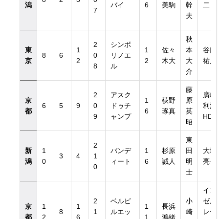
潟
バイ
6
美駒
幹
二
7
夫
秋
2
シンボ
東
1
1
佐々
本
谷口
8
6
0
リノエ
京
2
2
木大
大
祐人
8
ル
介
藤
2
アスク
廣崎
京
1
荻野
原
6
5
9
0
ドゥチ
利洋
都
6
琢真
英
9
ャンプ
HD
昭
東
2
新
1
バンデ
1
杉原
田
大塚
3
4
1
潟
0
ィート
6
誠人
明
亮一
0
士
イン
2
ベルピ
小
ゼル
京
1
1
1
長浜
8
1
ルエッ
崎
レー
都
2
6
1
鴻緒