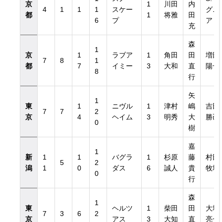
京
1
川田
内
4
1
1
1
スケー
グニ
都
1
将雅
田
6
プ
ア
充
森
1
京
1
ラブア
1
角田
田
増田
7
8
1
都
7
イミー
3
大和
直
陽一
8
行
矢
1
東
1
ニヴル
1
津村
嶋
吉田
7
7
2
京
4
ヘイム
3
明秀
大
勝己
0
樹
嘉
1
新
1
1
バグラ
1
杉原
藤
村田
5
2
潟
1
0
ダス
6
誠人
貴
牧場
0
行
森
1
東
ヘルツ
1
柴田
田
大塚
7
3
6
2
京
アス
3
大知
直
亮一