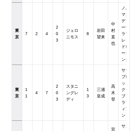
ノル
マン
ディ
中
2
ーサ
東
ジェロ
岩田
村
7
2
4
0
8
ラブ
京
ニモス
望来
直
3
レッ
也
ドレ
ーシ
ング
サラ
ブレ
ッド
2
スタニ
高
東
1
1
三浦
クラ
4
7
0
ングレ
木
京
1
3
皇成
ブ・
3
ディ
登
ラフ
ィア
ン
サン
宮