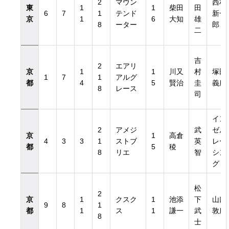
2
マウン
西村
東
1
1
柴田
田
6
7
1
テンド
新一
京
1
6
大知
雄
8
ーター
郎
二
吉
2
エアリ
京
1
1
川又
村
塚田
1
7
1
アルグ
都
4
5
賢治
圭
義広
8
レース
司
イン
2
アメジ
武
ゼル
京
1
高倉
4
3
3
1
ストブ
英
レー
都
5
稜
8
リエ
智
シン
グ
松
2
京
1
クスク
1
池添
下
山口
9
8
1
都
1
ス
1
謙一
武
敦広
8
士