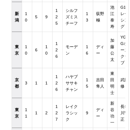
池
G1
1
シルフ
新
1
1
荻野
江
レー
5
9
2
ズミス
潟
0
3
極
泰
シン
5
チーフ
寿
グ
YG
加
1
Gホ
東
1
1
モーデ
1
ディ
藤
6
2
ース
京
0
0
ン
6
ー
公
6
クラ
太
ブ
東
1
ハヤブ
京
1
吉田
田
武田
3
1
1
2
ササキ
都
5
隼人
明
修
6
チャン
士
新
1
レイク
長谷
東
1
ディ
谷
1
2
2
ラシッ
9
川守
京
1
ー
功
7
ク
正
一