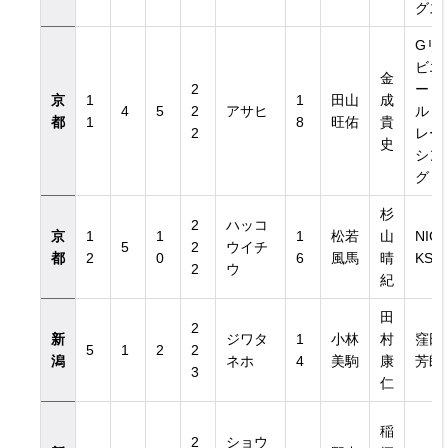
グス
Gリ
ビエ
金
2
ー
京
1
1
田山
成
4
5
2
アサヒ
ル・
都
1
8
旺佑
貴
2
レー
史
シン
グ
杉
2
ハッコ
京
1
1
1
松若
山
NIC
5
2
ウイチ
都
2
0
6
風馬
晴
KS
2
ウ
紀
田
2
新
ジワタ
1
小林
村
窪田
5
1
2
2
潟
ネホ
4
美駒
康
芳郎
3
仁
稲
2
ショウ