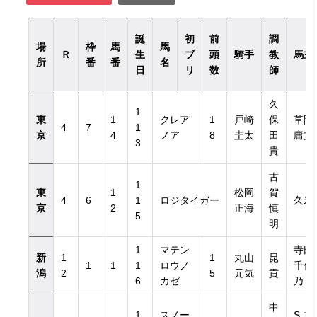
誕
初
前
調
場
枠
馬
馬
Ｒ
生
ブ
頭
騎手
教
馬主
所
番
番
名
日
リ
数
師
久
1
東
1
クレア
1
戸崎
保
草間
4
7
1
京
4
ノア
8
圭太
田
庸文
3
貴
古
1
東
1
松岡
賀
4
6
1
ロジタイガー
久米
京
2
正海
慎
5
明
1
マテン
寺田
新
1
1
丸山
昆
1
1
1
ロウノ
千代
潟
2
5
元気
貢
6
カゼ
乃
中
1
スノー
S.マ