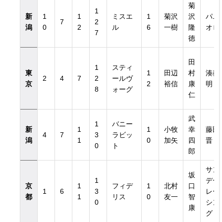
菊
1
新
1
1
ミスエ
1
菊沢
沢
パニ
7
2
潟
0
2
ル
6
一樹
隆
オロ
7
徳
田
1
スティ
東
1
田辺
村
湊義
2
4
7
2
ールヴ
京
2
裕信
康
明
8
ォーグ
仁
武
1
バニー
新
1
1
小牧
幸
藤田
4
7
3
ラビッ
潟
1
0
加矢
四
晋
0
ト
郎
サン
坂
1
デー
京
1
フィデ
1
北村
口
1
6
3
レー
都
1
リス
0
友一
智
0
シン
康
グ