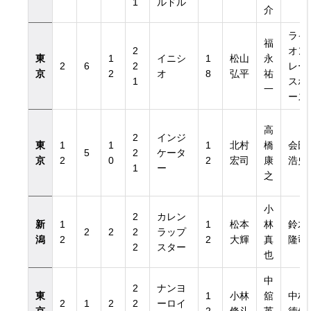
1
ルドル
介
ライ
福
2
オン
東
1
イニシ
1
松山
永
2
6
2
レー
京
2
オ
8
弘平
祐
1
スホ
一
ース
高
2
インジ
東
1
1
1
北村
橋
会田
5
2
ケータ
京
2
0
2
宏司
康
浩史
1
ー
之
小
2
カレン
新
1
1
松本
林
鈴木
2
2
2
ラップ
潟
2
2
大輝
真
隆司
2
スター
也
中
2
ナンヨ
東
1
小林
舘
中村
2
1
2
2
ーロイ