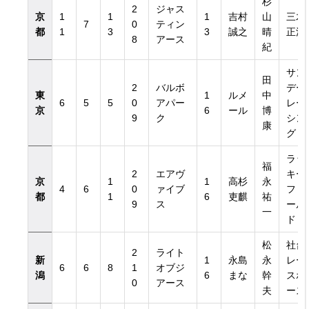
杉
2
ジャス
京
1
1
1
吉村
山
三木
7
0
ティン
都
1
3
3
誠之
晴
正浩
8
アース
紀
サン
田
2
バルボ
デー
東
1
ルメ
中
6
5
5
0
アパー
レー
京
6
ール
博
9
ク
シン
康
グ
ラッ
福
2
エアヴ
キー
京
1
1
高杉
永
4
6
0
ァイブ
フィ
都
1
6
吏麒
祐
9
ス
ール
一
ド
松
社台
2
ライト
新
1
永島
永
レー
6
6
8
1
オブジ
潟
6
まな
幹
スホ
0
アース
夫
ース