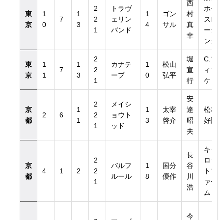
西
2
トラヴ
ホー
東
1
1
1
ゴン
村
7
2
ェリン
スレ
京
0
3
4
サル
真
1
バンド
ーシ
幸
ング
2
堀
C.フ
東
1
1
カナテ
1
松山
7
2
宣
ィプ
京
1
3
ープ
0
弘平
1
行
ケ
安
2
メイシ
京
1
1
太宰
達
松本
2
6
2
ョウト
都
1
3
啓介
昭
好隆
1
ッド
夫
キャ
長
2
ロッ
京
バルフ
1
国分
谷
4
1
2
2
トフ
都
ルール
8
優作
川
1
ァー
浩
ム
今