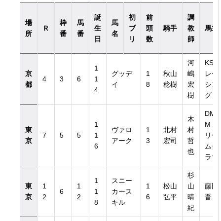
誕
初
前
調
場
枠
馬
馬
Ｒ
生
ブ
頭
騎手
教
馬主
所
番
番
名
日
リ
数
師
河
KST
1
京
グッデ
1
秋山
嶋
レー
4
3
6
1
都
イ
8
稔樹
宏
シン
4
樹
グ
DM
木
1
Mド
東
ヴァロ
1
北村
村
7
5
5
1
リー
京
アーク
3
宏司
哲
6
ムク
也
ラブ
杉
1
スニー
東
1
1
1
松山
山
藤田
6
1
カース
京
2
2
6
弘平
晴
晋
8
キル
紀