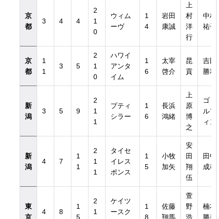
上
2
京
ウィム
1
岩田
村
中村
3
4
4
1
都
ーヴ
4
康誠
洋
祐子
0
行
2
ハワイ
京
1
1
太宰
昆
吉田
3
5
1
アンタ
都
1
6
啓介
貢
勝利
0
イム
上
2
ゴド
新
プティ
1
長浜
原
3
5
9
1
ルフ
潟
シラー
6
鴻緒
博
1
ィン
之
安
2
タイセ
新
1
1
小牧
田
田中
4
7
1
イレス
潟
1
5
加矢
翔
成奉
1
ポンス
伍
萱
2
ケイツ
東
1
1
佐藤
野
楠本
4
8
1
ースク
京
5
8
翔馬
浩
勝美