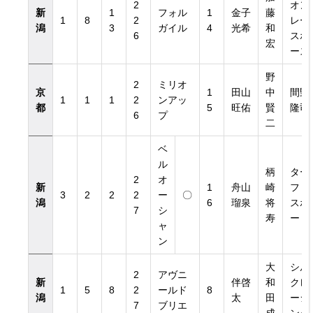
2
オン
新
1
フォル
1
金子
藤
1
8
2
レー
潟
3
ガイル
4
光希
和
6
スホ
宏
ース
野
2
ミリオ
京
1
田山
中
間野
1
1
1
2
ンアッ
都
5
旺佑
賢
隆司
6
プ
二
ベ
ル
柄
ター
2
オ
新
1
舟山
崎
フ・
3
2
2
2
ー
〇
潟
6
瑠泉
将
スポ
7
シ
寿
ート
ャ
ン
大
シル
2
アヴニ
新
伴啓
和
クレ
1
5
8
2
ールド
8
潟
太
田
ーシ
7
ブリエ