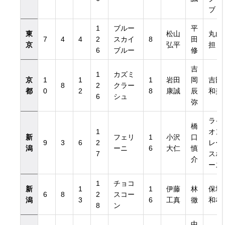
ブ
1
ブルー
平
東
松山
丸山
7
4
4
2
スカイ
8
田
京
弘平
担
6
ブルー
修
吉
1
カズミ
京
1
1
1
岩田
岡
吉田
8
2
クラー
都
0
2
8
康誠
辰
和美
6
シュ
弥
ライ
橋
1
オン
新
フェリ
1
小沢
口
9
3
6
2
レー
潟
ーニ
6
大仁
慎
7
スホ
介
ース
1
チョコ
新
1
1
伊藤
林
保坂
6
8
2
スコー
潟
3
6
工真
徹
和孝
8
ン
中