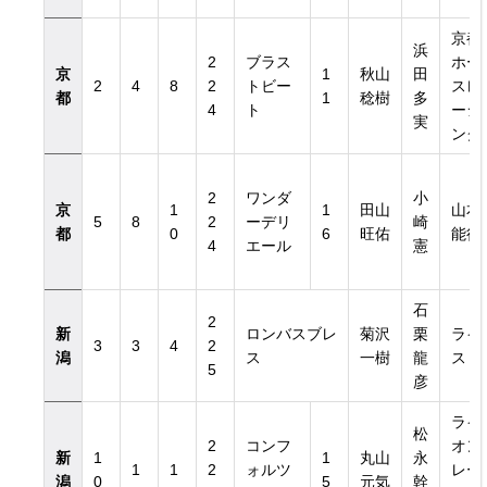
京都
浜
2
ブラス
ホー
京
1
秋山
田
2
4
8
2
トビー
スレ
都
1
稔樹
多
4
ト
ーシ
実
ング
2
ワンダ
小
京
1
1
田山
山本
5
8
2
ーデリ
崎
都
0
6
旺佑
能行
4
エール
憲
石
2
新
ロンバスブレ
菊沢
栗
ライ
3
3
4
2
潟
ス
一樹
龍
ス
5
彦
ライ
松
2
コンフ
オン
新
1
1
丸山
永
1
1
2
ォルツ
レー
潟
0
5
元気
幹