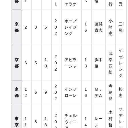
都
1
6
稜
1
ァラオ
行
秀
2
ホープ
小
京
1
藤懸
三浦
2
3
5
0
レイジ
崎
都
6
貴志
勝仁
き）
2
ング
憲
き）
イン
武
2
ゼル
京
1
アビラ
1
浜中
幸
6
5
0
レー
都
0
ーシャ
3
俊
四
2
シン
郎
グ
2
寺
京
1
インフ
1
Ｍ．
杉山
6
9
0
島
都
2
ローレ
6
デム
忠国
2
良
サン
木
2
チェル
デー
東
1
1
1
レー
村
8
0
ヴィニ
レー
京
1
8
4
ン
哲