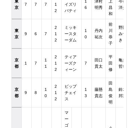
東
1
津村
上
今福
7
7
7
1
イズリ
京
6
明秀
昌
洋介
2
バティ
和
前
2
ミッキ
野田
東
1
丹内
川
9
6
7
1
ースタ
みづ
京
0
祐次
恭
2
ーダム
き
子
2
ティア
平
京
1
田口
亀井
1
7
1
ーズク
7
田
都
1
貫太
哲也
2
ィーン
修
田
2
ビップ
京
1
1
藤懸
島
鈴木
9
8
1
チェイ
都
0
3
貴志
俊
邦英
2
ス
明
マ
ー
ゴ