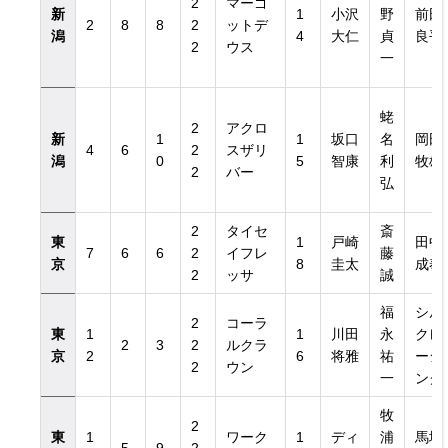
2
マーゴ
新
1
小沢
野
前田
2
8
8
2
ットデ
潟
4
大仁
貞
良平
2
ウス
一
蛯
2
アクロ
新
1
1
坂口
名
岡田
4
6
2
スザリ
潟
0
5
智康
利
牧雄
2
バー
弘
2
タイセ
斎
東
1
戸崎
田中
7
6
6
2
イフレ
藤
京
8
圭太
成奉
2
ッサ
誠
福
シル
2
コーラ
東
1
1
川田
永
クレ
2
3
2
ルクラ
京
2
6
将雅
祐
ーシ
2
ウン
一
ング
牧
2
東
1
ワーク
1
ディ
浦
馬場