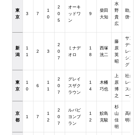
水
2
オーキ
東
1
柴田
野
助川
3
7
0
ッドワ
9
京
0
大知
貴
啓一
5
ン
広
サン
藤
2
デー
新
1
ミナデ
1
西塚
原
2
3
0
レー
潟
1
オロ
8
洸二
英
7
シン
昭
グ
上
社台
2
グレイ
東
1
1
1
木幡
原
レー
6
0
スザク
京
0
1
4
巧也
博
スホ
7
ラウン
之
ース
杉
2
ルパピ
京
1
1
鮫島
山
高橋
1
7
0
ヨンブ
都
2
2
克駿
佳
明裕
7
ラン
明