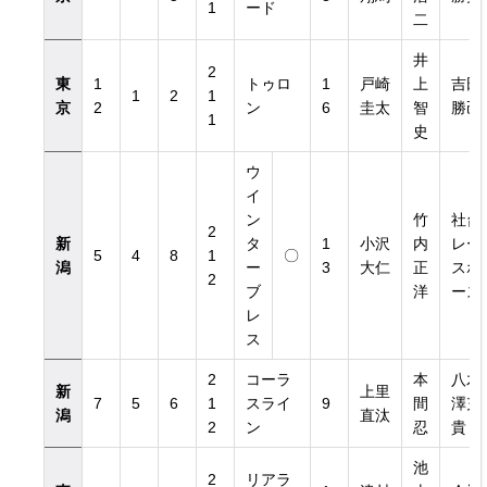
1
ード
二
井
2
東
1
トゥロ
1
戸崎
上
吉田
1
2
1
京
2
ン
6
圭太
智
勝己
1
史
ウ
イ
ン
竹
社台
2
新
タ
1
小沢
内
レー
5
4
8
1
〇
潟
ー
3
大仁
正
スホ
2
ブ
洋
ース
レ
ス
2
コーラ
本
八木
新
上里
7
5
6
1
スライ
9
間
澤充
潟
直汰
2
ン
忍
貴
池
2
リアラ