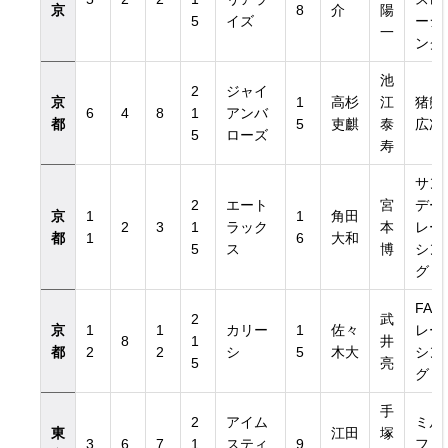
京
8
介
陽
5
イズ
ーシ
一
ング
池
2
ジャイ
京
1
高杉
江
猪熊
6
4
8
1
アンバ
都
5
吏麒
泰
広次
5
ローズ
寿
サン
2
エート
宮
デー
京
1
1
角田
2
3
1
ラック
本
レー
都
1
6
大和
5
ス
博
シン
グ
FA
2
武
京
1
1
カリー
1
佐々
レー
8
1
井
都
2
2
シ
5
木大
シン
5
亮
グ
手
2
アイム
ミル
東
江田
塚
3
6
7
1
スティ
9
ファ