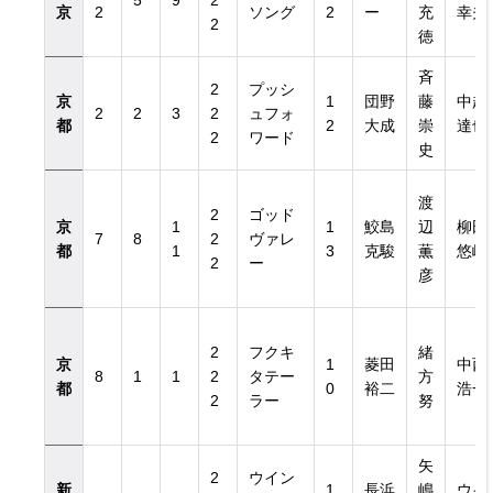
5
9
2
京
2
ソング
2
ー
充
幸夫
2
徳
斉
2
プッシ
京
1
団野
藤
中越
2
2
3
2
ュフォ
都
2
大成
崇
達也
2
ワード
史
渡
2
ゴッド
京
1
1
鮫島
辺
柳田
7
8
2
ヴァレ
都
1
3
克駿
薫
悠岐
2
ー
彦
2
フクキ
緒
京
1
菱田
中西
8
1
1
2
タテー
方
都
0
裕二
浩一
2
ラー
努
矢
2
ウイン
新
1
長浜
嶋
ウイ