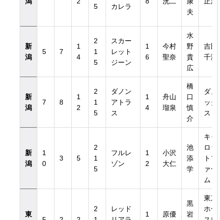
潟
2
8
洸二
康
正浩
5
カレラ
夫
水
2
スカー
新
1
1
今村
野
吉田
5
7
1
レット
潟
4
6
聖奈
貴
千津
5
ジーン
広
橋
2
ダノン
ダノ
新
1
1
舟山
口
7
8
1
アトラ
ック
潟
2
4
瑠泉
慎
5
ス
ス
介
キャ
2
池
ロッ
新
1
フルレ
1
小沢
3
5
1
添
トフ
潟
0
ゾン
2
大仁
5
学
ァー
ム
東京
黒
2
レッド
ホー
東
1
原優
岩
5
2
2
1
リアラ
スレ