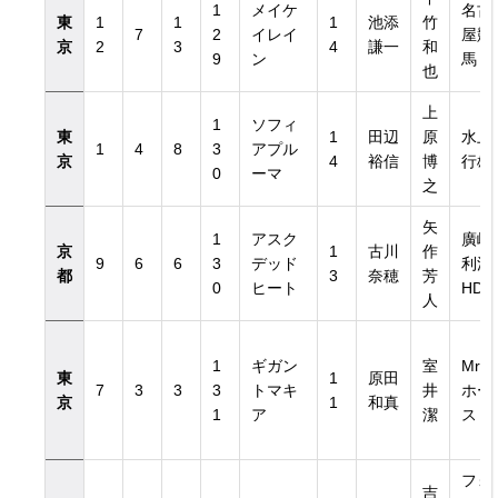
1
メイケ
名古
東
1
1
1
池添
竹
7
2
イレイ
屋競
京
2
3
4
謙一
和
9
ン
馬
也
上
1
ソフィ
東
1
田辺
原
水上
1
4
8
3
アプル
京
4
裕信
博
行雄
0
ーマ
之
矢
1
アスク
廣崎
京
1
古川
作
9
6
6
3
デッド
利洋
都
3
奈穂
芳
0
ヒート
HD
人
1
ギガン
室
Mr.
東
1
原田
7
3
3
3
トマキ
井
ホー
京
1
和真
1
ア
潔
ス
フォ
吉