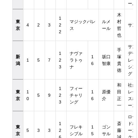
ーム
木
1
東
マジックパレ
ルメ
村
4
2
3
2
サン
京
ス
ール
哲
2
也
サン
手
覧
1
ナヴァ
デー
新
1
坂口
塚
1
5
7
2
ラトゥ
レー
潟
6
智康
貴
3
ナ
シン
徳
グ
和
社台
1
フィー
東
1
1
原優
田
レー
5
9
2
チャリ
京
0
6
介
正
スホ
3
ング
一
ース
ロー
1
斎
ドホ
東
フレキ
1
ゴン
5
3
3
2
藤
ース
京
シブル
5
サル
6
誠
クラ