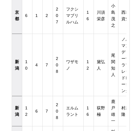
小
2
フクシ
京
1
川須
島
西本
6
1
2
0
マブリ
都
6
栄彦
茂
資史
7
ルハム
之
ノル
マン
ディ
尾
2
ーサ
新
1
ワザモ
1
黛弘
関
4
7
0
ラブ
潟
0
ノ
2
人
知
8
レッ
人
ドレ
ーシ
ング
鹿
2
新
1
エルム
1
荻野
戸
村木
6
7
0
潟
2
ラント
6
極
雄
隆
8
一