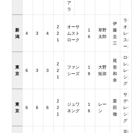
ア
ラ
ライ
伊
2
オーサ
オン
新
1
草野
藤
4
3
4
2
ムスト
レー
潟
6
太郎
圭
1
ローク
スホ
三
ース
ロー
尾
2
レル
東
ファン
1
大野
形
6
3
3
2
レー
京
シーズ
8
拓弥
和
1
シン
幸
グ
サン
2
栗
デー
東
ジュワ
1
レー
6
6
6
2
田
レー
京
ネング
6
ン
1
徹
シン
グ
京都