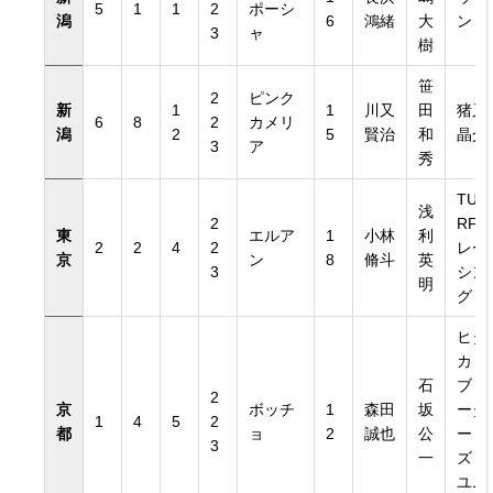
5
1
1
2
ポーシ
潟
6
鴻緒
大
ン
3
ャ
樹
笹
2
ピンク
新
1
1
川又
田
猪又
6
8
2
カメリ
潟
2
5
賢治
和
晶介
3
ア
秀
TU
浅
2
RF
東
エルア
1
小林
利
2
2
4
2
レー
京
ン
8
脩斗
英
3
シン
明
グ
ヒダ
カ・
石
ブリ
2
京
ボッチ
1
森田
坂
ーダ
1
4
5
2
都
ョ
2
誠也
公
ー
3
一
ズ・
ユニ