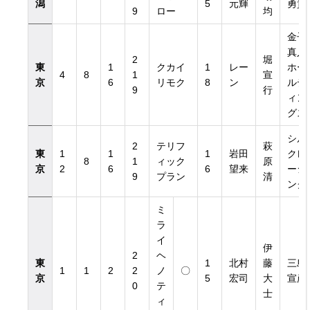
潟
5
元輝
勇貴
9
ロー
均
金子
真人
2
堀
東
1
クカイ
1
レー
ホー
4
8
1
宣
京
6
リモク
8
ン
ルデ
9
行
ィン
グス
シル
2
テリフ
萩
東
1
1
1
岩田
クレ
8
1
ィック
原
京
2
6
6
望来
ーシ
9
プラン
清
ング
ミ
ラ
イ
伊
2
ヘ
東
1
北村
藤
三島
1
1
2
2
ノ
〇
京
5
宏司
大
宣彦
0
テ
士
ィ