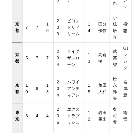
3
ア
シン
也
グ
小
2
ビヨン
京
1
1
国分
椋
盛学
7
7
0
ドザド
都
0
4
優作
研
志
3
リーム
介
G1
2
テイク
武
京
1
高倉
レー
5
7
7
0
ザスロ
英
日付き）
都
3
稜
シン
4
ーン
智
グ
日付き）
松
2
ハワイ
名古
京
1
1
1
角田
永
8
0
アンテ
屋友
都
0
3
5
大和
幹
4
ィアレ
豊
夫
2
エクス
奥
東
1
岩田
亀井
3
4
4
0
トラプ
村
京
2
望来
哲也
5
ッシュ
豊