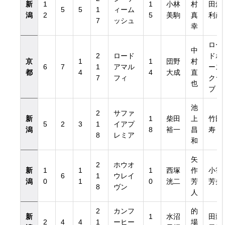
新
1
1
小林
村
田畑
5
5
1
ィーム
潟
2
5
美駒
真
利彦
7
ッシュ
幸
ロー
中
2
ロード
ドホ
京
1
1
団野
村
6
7
1
アマル
ース
都
4
4
大成
直
7
フィ
クラ
也
ブ
池
2
サファ
新
1
柴田
上
竹田
5
2
3
1
イアプ
潟
8
裕一
昌
寿
8
レミア
和
矢
2
ホウオ
新
1
1
1
西塚
作
小笹
6
1
ウレイ
潟
0
1
0
洸二
芳
芳央
8
ヴン
人
2
カンフ
的
新
1
水沼
田頭
2
4
4
1
ーヒー
場