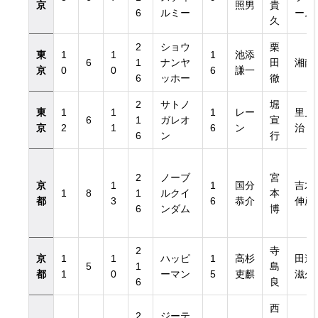
京
照男
貴
6
ルミー
ーム
久
2
ショウ
栗
東
1
1
1
池添
6
1
ナンヤ
田
湘南
京
0
0
6
謙一
6
ッホー
徹
2
サトノ
堀
東
1
1
1
レー
里見
6
1
ガレオ
宣
京
2
1
6
ン
治
6
ン
行
2
ノーブ
宮
京
1
1
国分
吉木
1
8
1
ルクイ
本
都
3
6
恭介
伸彦
6
ンダム
博
2
寺
京
1
1
ハッピ
1
高杉
田邉
5
1
島
都
1
0
ーマン
5
吏麒
滋久
6
良
西
2
ジーテ