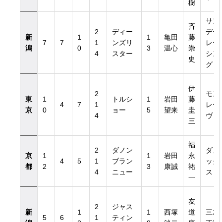
樹
サン
斉
2
ディー
デー
新
1
1
亀田
藤
7
7
1
ンズリ
レー
潟
0
3
温心
崇
4
スター
シン
史
グ
伊
2
モン
東
1
トルシ
1
岩田
藤
4
7
1
レー
京
0
ョー
5
望来
圭
4
ヴ
三
福
2
ダノン
ダノ
京
1
1
岩田
永
4
5
1
ブラン
ック
都
2
3
康誠
祐
4
ニュー
ス
一
友
2
ジャス
新
1
1
西塚
道
三木
5
6
1
ティン