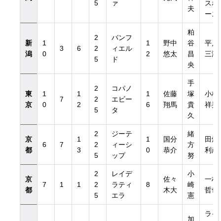
5
ァ
スホ
夫
ース
粕
2
バンフ
新
1
1
野中
谷
平川
3
6
2
ィエル
潟
0
2
悠太
昌
三津
5
ド
央
手
2
コパノ
東
1
1
1
佐藤
塚
小林
7
2
エビー
京
0
2
6
翔馬
貴
祥晃
5
タ
久
2
ジーテ
緒
京
1
1
国分
田畑
6
7
2
ィーシ
方
都
3
0
恭介
利彦
5
ップ
努
2
レイデ
小
京
佐々
一村
7
1
1
2
ラティ
8
崎
都
木大
哲也
5
エラ
憲
ライ
加