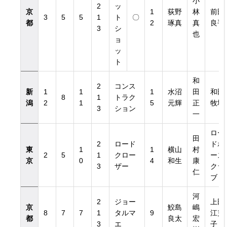
小
2
ッ
京
1
荻野
林
前田
3
5
5
1
ト
〇
都
2
琢真
真
良平
3
シ
也
ョ
ッ
ト
和
2
コンス
新
1
1
1
水沼
田
和田
8
1
トラク
潟
2
1
5
元輝
正
牧場
3
ション
一
ロー
田
2
ロード
ドホ
東
1
1
横山
村
2
5
1
クロー
ース
京
0
4
和生
康
3
ザー
クラ
仁
ブ
河
2
ジョー
上田
京
鮫島
嶋
8
7
7
1
タルマ
9
江吏
都
良太
宏
3
エ
子