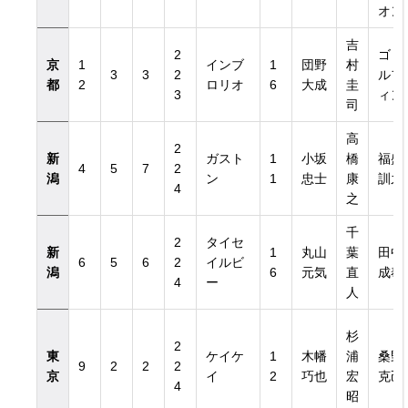
オン
吉
2
ゴド
京
1
インブ
1
団野
村
3
3
2
ルフ
都
2
ロリオ
6
大成
圭
3
ィン
司
高
2
新
ガスト
1
小坂
橋
福盛
4
5
7
2
潟
ン
1
忠士
康
訓之
4
之
千
2
タイセ
新
1
丸山
葉
田中
6
5
6
2
イルビ
潟
6
元気
直
成奉
4
ー
人
杉
2
東
ケイケ
1
木幡
浦
桑野
9
2
2
2
京
イ
2
巧也
宏
克己
4
昭