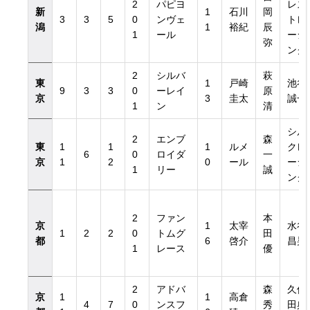
2
パピヨ
レス
新
1
石川
岡
3
3
5
0
ンヴェ
トレ
潟
1
裕紀
辰
1
ール
ーシ
弥
ング
2
シルバ
萩
東
1
戸崎
池谷
9
3
3
0
ーレイ
原
京
3
圭太
誠一
1
ン
清
シル
2
エンブ
森
東
1
1
1
ルメ
クレ
6
0
ロイダ
一
京
1
2
0
ール
ーシ
1
リー
誠
ング
2
ファン
本
京
1
太宰
水谷
1
2
2
0
トムグ
田
都
6
啓介
昌晃
1
レース
優
2
アドバ
森
久保
京
1
1
高倉
4
7
0
ンスフ
秀
田典