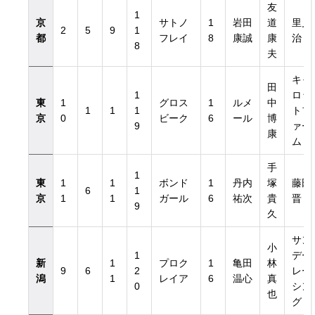
友
1
京
サトノ
1
岩田
道
里見
2
5
9
1
都
フレイ
8
康誠
康
治
8
夫
キャ
田
1
ロッ
東
1
グロス
1
ルメ
中
1
1
1
トフ
京
0
ビーク
6
ール
博
9
ァー
康
ム
手
1
東
1
1
ボンド
1
丹内
塚
藤田
6
1
京
1
1
ガール
6
祐次
貴
晋
9
久
サン
小
1
デー
新
1
プロク
1
亀田
林
9
6
2
レー
潟
1
レイア
6
温心
真
0
シン
也
グ