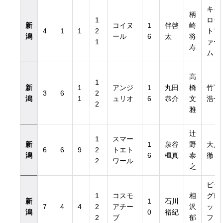
キャ
柄
1
ロッ
新
コイヌ
1
伴啓
崎
4
1
1
2
トフ
潟
ール
6
太
将
1
ァー
寿
ム
高
1
新
1
アンジ
1
丸田
橋
竹下
3
6
2
潟
1
ュリオ
6
恭介
文
浩一
2
雅
辻
1
スマー
新
1
泉谷
野
大川
6
6
9
2
トエト
潟
6
楓真
泰
徹
2
ワール
之
ビッ
1
コスモ
相
グレ
新
1
石川
7
4
4
2
アチー
沢
ッド
潟
0
裕紀
2
ブ
郁
ファ