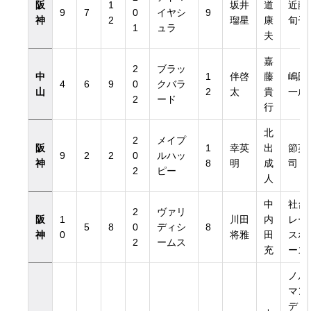
阪
1
坂井
道
近藤
9
7
0
イヤシ
9
神
2
瑠星
康
旬子
1
ュラ
夫
嘉
2
ブラッ
中
1
伴啓
藤
嶋田
4
6
9
0
クバラ
山
2
太
貴
一成
2
ード
行
北
2
メイプ
日付き）
阪
1
幸英
出
節英
9
2
2
0
ルハッ
神
8
明
成
司
2
ピー
人
日付き）
中
社台
2
ヴァリ
阪
1
川田
内
レー
5
8
0
ディシ
8
神
0
将雅
田
スホ
2
ームス
充
ース
ノル
マン
ディ