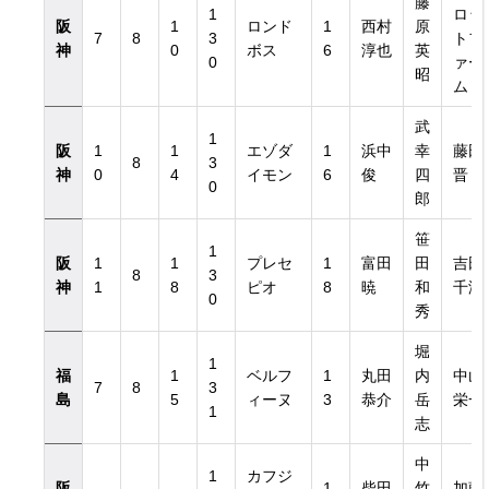
藤
1
ロッ
阪
1
ロンド
1
西村
原
7
8
3
トフ
神
0
ボス
6
淳也
英
0
ァー
昭
ム
武
1
阪
1
1
エゾダ
1
浜中
幸
藤田
8
3
神
0
4
イモン
6
俊
四
晋
0
郎
笹
1
阪
1
1
プレセ
1
富田
田
吉田
8
3
神
1
8
ピオ
8
暁
和
千津
0
秀
堀
1
福
1
ベルフ
1
丸田
内
中山
7
8
3
島
5
ィーヌ
3
恭介
岳
栄一
1
志
中
1
カフジ
阪
1
柴田
竹
加藤