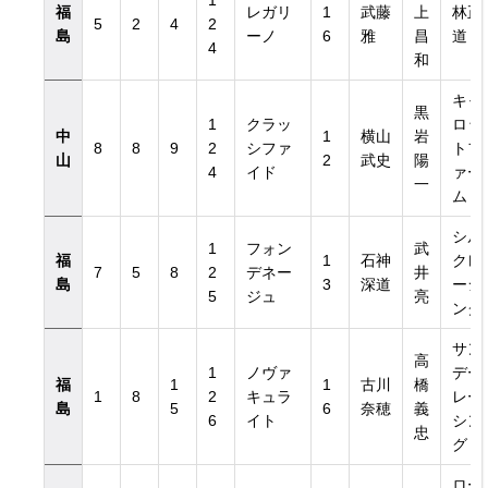
1
福
レガリ
1
武藤
上
林正
5
2
4
2
島
ーノ
6
雅
昌
道
4
和
キャ
黒
1
クラッ
ロッ
中
1
横山
岩
8
8
9
2
シファ
トフ
山
2
武史
陽
4
イド
ァー
覧
一
ム
シル
1
フォン
武
福
1
石神
クレ
7
5
8
2
デネー
井
島
3
深道
ーシ
5
ジュ
亮
ング
サン
高
1
ノヴァ
デー
福
1
1
古川
橋
1
8
2
キュラ
レー
島
5
6
奈穂
義
6
イト
シン
忠
グ
ロー