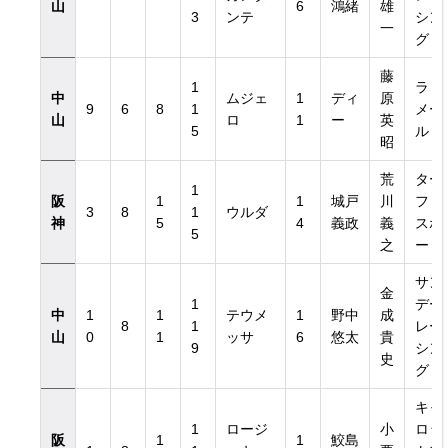
山
6
鴻緒
雄
3
ンテ
シン
一
グ
藤
1
ラ・
中
ムジェ
1
ディ
原
9
6
8
1
メー
山
ロ
1
ー
英
5
ル
昭
荒
ター
1
阪
1
1
城戸
川
フ・
3
8
1
ウルダ
神
5
4
義政
義
スポ
5
之
ート
サン
金
1
デー
中
1
1
テウメ
1
野中
成
8
1
レー
山
0
1
ッサ
6
悠太
貴
9
シン
史
グ
キャ
1
ロージ
小
ロッ
阪
1
1
鮫島