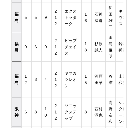
和
2
エクス
キー
福
1
石神
田
5
5
9
1
トラダ
ウエ
島
6
深道
雄
2
ーク
スト
二
田
2
ビップ
福
1
杉原
島
鈴木
9
6
9
1
チェイ
島
8
誠人
俊
邦英
2
ス
明
2
ヤマカ
福
1
1
河原
谷
山田
3
4
1
ツレオ
島
2
5
田菜
潔
和夫
2
ン
高
シル
2
ソニッ
阪
1
西村
野
クレ
6
8
1
クステ
8
神
0
淳也
友
ーシ
2
ップ
和
ング