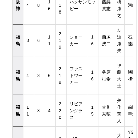
阪
1
ハクサンモッ
藤懸
橋
4
8
1
河崎
神
6
ピー
貴志
康
8
之
友
2
福
1
ジョー
1
西塚
道
石川
3
6
1
島
1
カー
6
洸二
康
達絵
9
夫
伊
2
ファス
福
1
谷原
藤
勝田
4
3
6
1
トワー
島
6
柚希
大
和信
9
カー
士
矢
2
リビア
福
1
1
古川
作
前田
3
4
2
ングラ
島
1
5
奈穂
芳
幸治
0
ス
人
YG
大