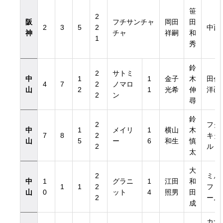
笹
2
阪
フチサンチャ
岡田
田
2
3
5
2
中西
神
チャ
祥嗣
和
1
秀
鈴
2
サトミ
中
1
1
金子
木
田代
4
7
2
ノマロ
山
2
1
光希
伸
洋己
2
ン
尋
鈴
2
フク
中
1
メイリ
1
横山
木
7
8
2
キタ
山
5
ー
6
和生
慎
2
ル
太
大
2
ミル
中
1
グラニ
1
江田
和
1
1
2
ファ
山
0
ット
4
照男
田
2
ーム
成
カナ