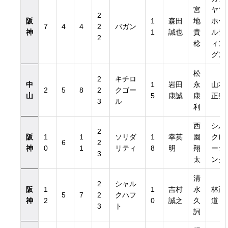
宮
ヤマ
2
阪
1
森田
地
ホー
7
4
4
2
バガン
神
1
誠也
貴
ルデ
2
稔
ィン
グス
松
2
キチロ
中
1
岩田
永
山本
2
5
8
2
クゴー
山
5
康誠
康
正美
3
ル
利
西
シル
2
阪
1
1
ソリダ
1
幸英
園
クレ
6
2
神
0
1
リティ
8
明
翔
ーシ
3
太
ング
清
2
シャル
阪
1
1
吉村
水
林正
5
7
2
クハフ
神
2
0
誠之
久
道
3
ト
詞