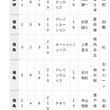
8
0
ナンカ
神
1
6
8
謙一
士
哲秀
9
リス
津
2
グレイ
栗
福
1
杉原
吉田
2
5
9
1
シエー
田
島
6
誠人
勝己
0
ション
徹
堀
2
福
オーシャンミ
上里
内
3
2
3
1
社台
島
ューズ
直汰
岳
0
志
京都
2
クレイ
相
ホー
福
1
1
石川
5
8
1
ンヴォ
沢
スレ
島
6
5
裕紀
0
イス
郁
ーシ
ング
鹿
2
福
1
1
舟山
戸
北村
4
6
1
チギリ
島
2
3
瑠泉
雄
栄治
0