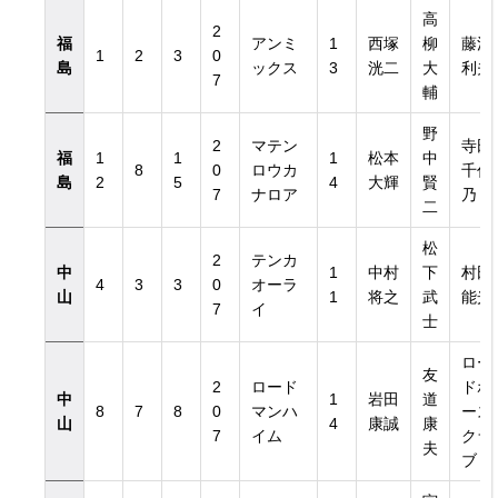
高
2
福
アンミ
1
西塚
柳
藤沼
1
2
3
0
島
ックス
3
洸二
大
利夫
7
輔
野
2
マテン
寺田
福
1
1
1
松本
中
8
0
ロウカ
千代
島
2
5
4
大輝
賢
7
ナロア
乃
二
松
2
テンカ
中
1
中村
下
村田
4
3
3
0
オーラ
山
1
将之
武
能光
7
イ
士
ロー
友
2
ロード
ドホ
中
1
岩田
道
8
7
8
0
マンハ
ース
山
4
康誠
康
7
イム
クラ
夫
ブ