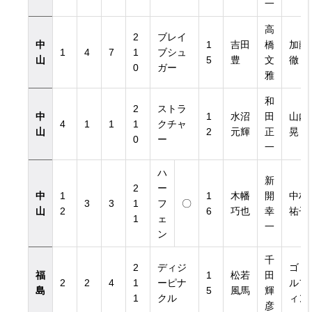
一
高
2
ブレイ
中
1
吉田
橋
加藤
1
4
7
1
ブシュ
山
5
豊
文
徹
0
ガー
雅
和
2
ストラ
中
1
水沼
田
山内
4
1
1
1
クチャ
山
2
元輝
正
晃
0
ー
一
ハ
新
2
ー
中
1
1
木幡
開
中村
3
3
1
フ
〇
山
2
6
巧也
幸
祐子
1
ェ
一
ン
千
2
ディジ
ゴド
福
1
松若
田
2
2
4
1
ーピナ
ルフ
島
5
風馬
輝
1
クル
ィン
彦