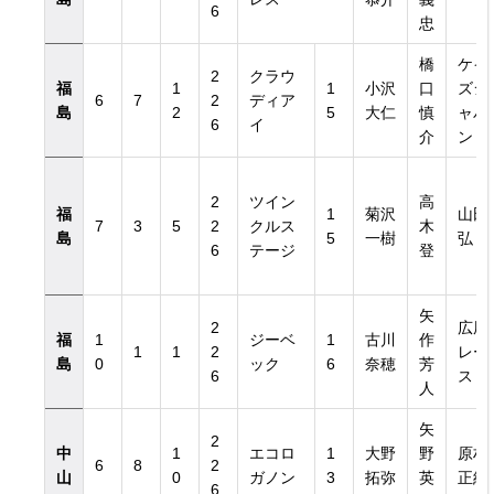
6
忠
橋
ケイ
2
クラウ
福
1
1
小沢
口
ズジ
6
7
2
ディア
島
2
5
大仁
慎
ャパ
6
イ
介
ン
2
ツイン
高
福
1
菊沢
山田
7
3
5
2
クルス
木
島
5
一樹
弘
6
テージ
登
矢
2
広尾
福
1
ジーベ
1
古川
作
1
1
2
レー
島
0
ック
6
奈穂
芳
6
ス
人
矢
2
中
1
エコロ
1
大野
野
原村
6
8
2
山
0
ガノン
3
拓弥
英
正紀
6