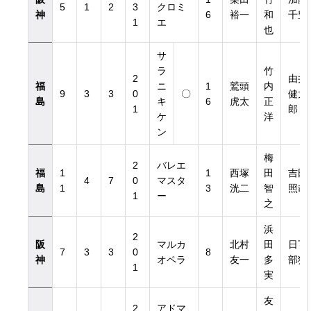
5
1
2
3
クロミ
神
6
裕一
和
千豊
1
エ
也
サ
ラ
竹
き）
2
由井
福
ニ
1
鷲頭
内
9
3
3
0
〇
健太
島
キ
6
虎太
正
1
郎
ケ
洋
き）
ン
梅
2
バレエ
福
1
1
西塚
田
吉田
4
7
0
マスタ
島
1
3
洸二
智
照哉
1
ー
之
浜
2
阪
マルカ
北村
田
日下
7
3
3
0
8
神
オペラ
友一
多
部猛
1
実
友
2
アドマ