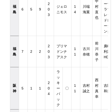
中
2
ーサ
福
ジェロ
1
川端
村
6
5
9
0
ラブ
島
ニモス
4
海翼
直
3
レッ
也
ドレ
ーシ
ング
前
2
プリマ
廣崎
福
1
古川
川
7
2
2
0
ドンナ
利洋
島
1
奈穂
恭
3
アスク
HD
子
ラ
ッ
西
2
キ
阪
1
吉村
村
吉田
5
1
1
0
ー
〇
神
1
誠之
真
和美
4
バ
幸
ッ
ク