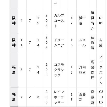
ー
須
2
ガルフ
阪
1
1
浜中
貝
NIC
4
7
0
コース
神
5
2
俊
尚
KS
5
ト
介
2
萩
阪
1
1
ドリー
1
ルメ
吉田
7
0
原
神
1
4
ムコア
6
ール
勝己
5
清
ブル
嘉
ース
2
コスモ
福
1
1
丹内
藤
ター
5
7
0
クラシ
島
4
6
祐次
貴
ズフ
6
ック
行
ァー
ム
2
レイン
斎
GE
福
1
斎藤
7
2
3
0
ボーラ
藤
T N
島
6
新
6
ッキー
誠
EXT