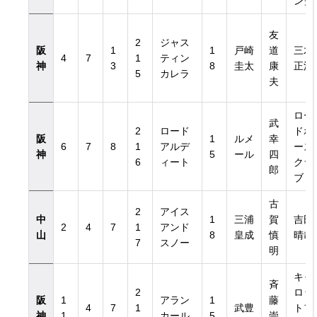
ング
友
2
ジャス
阪
1
1
戸崎
道
三木
4
7
1
ティン
神
3
8
圭太
康
正浩
5
カレラ
夫
ロー
武
2
ロード
ドホ
阪
1
ルメ
幸
6
7
8
1
アルデ
ース
神
5
ール
四
6
ィート
クラ
郎
ブ
古
2
アイス
中
1
三浦
賀
吉田
2
4
7
1
アンド
山
8
皇成
慎
晴哉
7
スノー
明
キャ
斉
2
ロッ
阪
1
アラン
1
藤
4
7
1
武豊
トフ
神
1
カール
5
崇