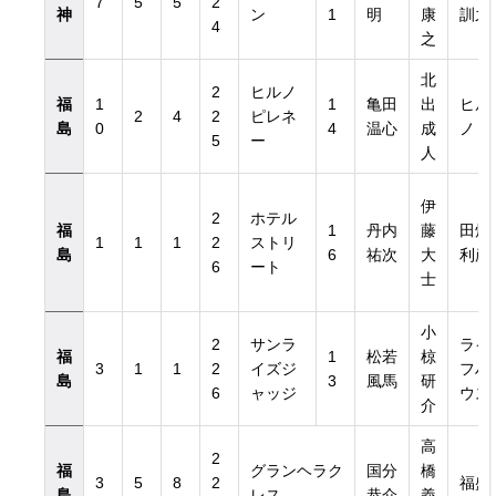
7
5
5
2
神
ン
1
明
康
訓之
4
之
北
2
ヒルノ
福
1
1
亀田
出
ヒル
2
4
2
ピレネ
島
0
4
温心
成
ノ
5
ー
人
伊
2
ホテル
福
1
丹内
藤
田畑
1
1
1
2
ストリ
島
6
祐次
大
利彦
6
ート
士
小
2
サンラ
ライ
福
1
松若
椋
3
1
1
2
イズジ
フハ
島
3
風馬
研
6
ャッジ
ウス
介
高
2
福
グランヘラク
国分
橋
3
5
8
2
福盛
島
レス
恭介
義