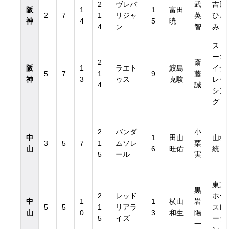
2
ヴレパ
武
吉田
阪
1
1
富田
2
7
1
リジャ
英
ひと
神
4
5
暁
4
ン
智
み
スリ
ーエ
2
斎
阪
1
ラエト
鮫島
イチ
5
7
1
9
藤
神
3
ゥス
克駿
レー
4
誠
シン
グ
2
バンダ
小
中
1
田山
山科
3
5
7
1
ムソレ
栗
山
6
旺佑
統
5
ール
実
東京
黒
2
レッド
ホー
中
1
1
横山
岩
5
5
1
リアラ
スレ
山
0
3
和生
陽
5
イズ
ーシ
一