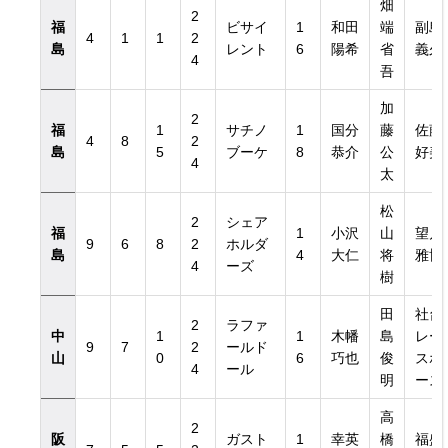
畑
2
福
ビサイ
1
和田
端
副島
4
1
1
2
島
レント
6
陽希
省
義久
4
吾
加
2
福
1
サチノ
1
国分
藤
佐藤
4
8
2
島
5
ブーケ
8
恭介
公
好美
4
太
松
2
シェア
福
1
小沢
山
望月
9
6
8
2
ホルダ
島
4
大仁
将
雅博
4
ーズ
樹
田
社台
2
ラファ
中
1
1
木幡
島
レー
9
7
2
ールド
山
0
6
巧也
俊
スホ
4
ール
明
ース
高
2
阪
ガスト
1
幸英
橋
福盛