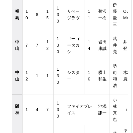
伊
1
福
1
1
サベー
1
菊沢
藤
OU
8
3
島
0
5
ジラヴ
1
一樹
圭
MA
0
三
1
ゴーゴ
武
中
1
1
岩田
井山
7
7
3
ータカ
井
山
2
4
康誠
登
0
シ
亮
勢
1
中
1
シスタ
1
横山
司
木村
1
1
3
山
2
ー
6
和生
和
廣太
0
浩
小
1
阪
ファイアプレ
池添
林
1
4
7
3
ゴド
神
イス
謙一
真
0
也
キャ