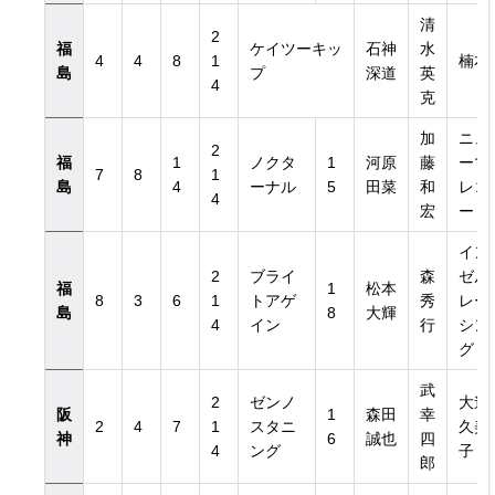
清
2
福
ケイツーキッ
石神
水
4
4
8
1
楠本
島
プ
深道
英
4
克
加
ニュ
2
福
1
ノクタ
1
河原
藤
ーマ
7
8
1
島
4
ーナル
5
田菜
和
レコ
4
宏
ード
イン
2
ブライ
森
ゼル
福
1
松本
8
3
6
1
トアゲ
秀
レー
島
8
大輝
4
イン
行
シン
グ
武
2
ゼンノ
大迫
阪
1
森田
幸
2
4
7
1
スタニ
久美
神
6
誠也
四
4
ング
子
郎