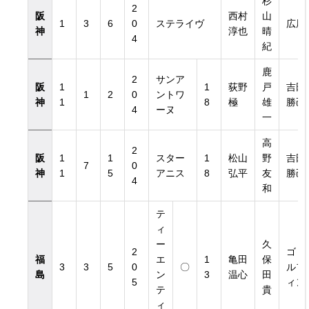
杉
2
阪
西村
山
1
3
6
0
ステライヴ
広尾
神
淳也
晴
4
紀
鹿
2
サンア
阪
1
1
荻野
戸
吉田
1
2
0
ントワ
神
1
8
極
雄
勝己
4
ーヌ
一
高
2
阪
1
1
スター
1
松山
野
吉田
7
0
神
1
5
アニス
8
弘平
友
勝己
4
和
テ
ィ
ー
久
2
ゴド
福
エ
1
亀田
保
3
3
5
0
〇
ルフ
島
ン
3
温心
田
5
ィン
テ
貴
ィ