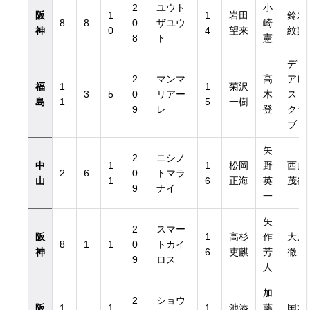
2
ユウト
小
阪
1
1
岩田
鈴木
8
8
0
ザユウ
崎
神
0
4
望来
紋菜
8
ト
憲
ディ
2
マンマ
高
アレ
福
1
1
菊沢
3
5
0
リアー
木
スト
島
1
5
一樹
9
レ
登
クラ
ブ
矢
2
ニシノ
中
1
1
松岡
野
西山
2
6
0
トマラ
山
1
6
正海
英
茂行
9
ナイ
一
矢
2
スマー
阪
1
高杉
作
大川
8
1
1
0
トカイ
神
6
吏麒
芳
徹
9
ロス
人
加
2
ショウ
阪
1
1
1
池添
藤
国本