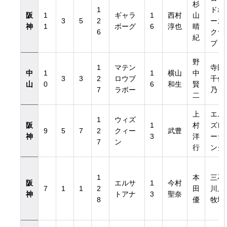
杉
1
ドホ
阪
1
ギャラ
1
西村
山
3
5
2
ース
神
1
ボーグ
6
淳也
晴
6
クラ
紀
ブ
野
1
マテン
寺田
中
1
1
横山
中
3
3
2
ロウブ
千代
山
0
6
和生
賢
7
ラボー
乃
二
上
エム
1
ウィズ
阪
1
村
ズレ
9
5
7
2
クィー
武豊
神
3
洋
ーシ
7
ン
行
ング
1
本
三石
阪
エルサ
1
今村
7
1
1
2
田
川上
神
トアナ
3
聖奈
8
優
牧場