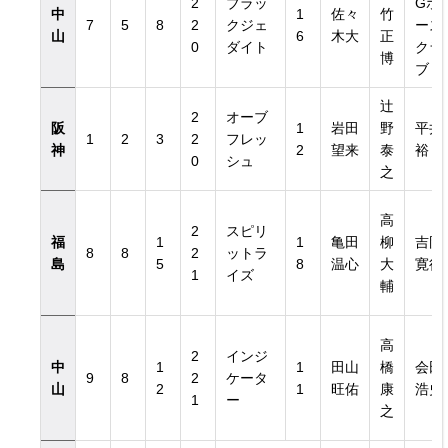
2
ブラッ
Gホ
中
1
佐々
竹
7
5
8
2
クジェ
ース
山
6
木大
正
0
ダイト
クラ
博
ブ
辻
2
オーブ
阪
1
岩田
野
平井
1
2
3
2
フレッ
神
2
望来
泰
裕
0
シュ
之
高
2
スピリ
福
1
1
亀田
柳
吉岡
8
8
2
ットラ
島
5
8
温心
大
寛行
1
イズ
輔
高
2
インジ
中
1
1
田山
橋
会田
9
8
2
ケータ
山
2
1
旺佑
康
浩史
1
ー
之