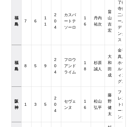
了徳
寺健
畠
2
カスバ
二ホ
福
1
1
丹内
山
7
6
0
ートテ
ール
島
1
6
祐次
吉
4
ソーロ
ディ
宏
ング
ス
金子
大
真人
2
フロウ
福
1
杉原
和
ホー
8
5
9
0
アンド
島
8
誠人
田
ルデ
4
ライム
成
ィン
グス
フォ
藤
2
レス
阪
セヴェ
1
松山
野
1
3
5
0
トレ
神
ンヌ
6
弘平
健
4
ーシ
太
ング