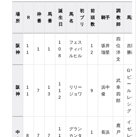
誕
初
前
調
場
枠
馬
馬
Ｒ
生
ブ
頭
騎手
教
馬主
所
番
番
名
日
リ
数
師
四
1
フェス
阪
1
1
坂井
位
吉田
1
1
0
ティバ
神
1
2
瑠星
洋
勝己
8
ルヒル
文
Gリ
ビエ
武
1
ー
阪
1
1
リリー
浜中
幸
7
1
9
ル・
神
1
3
ジョワ
俊
四
2
レー
郎
シン
グ
イン
鹿
1
グラン
ゼル
中
1
長浜
戸
8
7
7
1
カンタ
レー