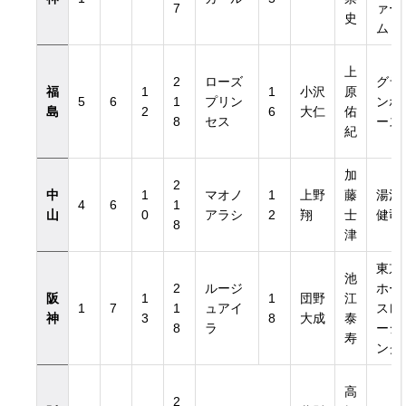
7
ァー
史
ム
上
2
ローズ
グラ
福
1
1
小沢
原
5
6
1
プリン
ンホ
島
2
6
大仁
佑
8
セス
ース
紀
加
2
中
1
マオノ
1
上野
藤
湯浅
4
6
1
山
0
アラシ
2
翔
士
健司
8
津
東京
池
2
ルージ
ホー
阪
1
1
団野
江
1
7
1
ュアイ
スレ
神
3
8
大成
泰
8
ラ
ーシ
寿
ング
高
2