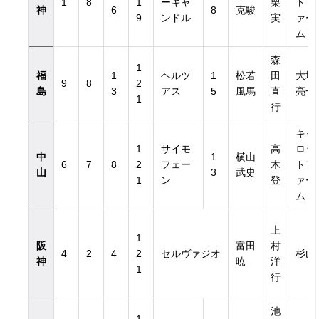
1
8
1
ーキャ
栗
トフ
神
6
8
克駿
9
ンドル
実
ァー
ム
森
1
福
1
ヘルツ
1
松若
田
大塚
9
8
2
島
3
アス
5
風馬
直
亮一
1
行
キャ
1
サイモ
高
ロッ
中
1
横山
6
7
8
2
フェー
木
トフ
山
3
武史
1
ン
登
ァー
ム
上
1
阪
富田
村
4
2
4
2
セルヴァジオ
杉山
神
暁
洋
1
行
池