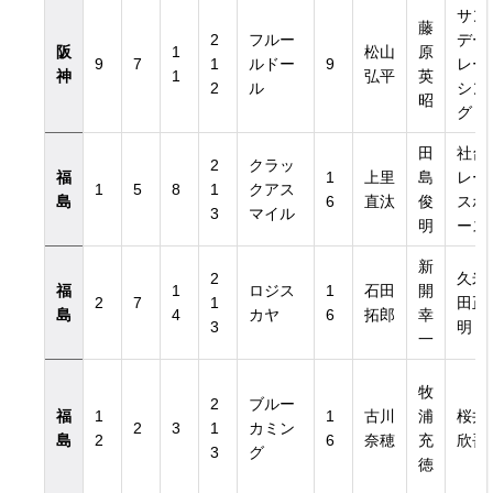
サン
藤
2
フルー
デー
阪
1
松山
原
9
7
1
ルドー
9
レー
神
1
弘平
英
2
ル
シン
昭
グ
田
社台
2
クラッ
福
1
上里
島
レー
1
5
8
1
クアス
島
6
直汰
俊
スホ
3
マイル
明
ース
新
2
久米
福
1
ロジス
1
石田
開
2
7
1
田正
島
4
カヤ
6
拓郎
幸
3
明
一
牧
2
ブルー
福
1
1
古川
浦
桜井
2
3
1
カミン
島
2
6
奈穂
充
欣吾
3
グ
徳