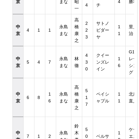
京
まな
昭
4
勝利
4
チ
一
高
2
サトノ
中
永島
橋
1
里見
4
1
1
2
ビダー
京
まな
康
1
治
3
ヤ
之
G1
4
クイー
中
永島
林
1
レー
5
4
7
3
ンズレ
京
まな
徹
6
シン
0
イン
グ
高
5
中
1
永島
橋
ペイシ
1
北所
6
8
1
京
6
まな
康
ャプル
1
直人
7
之
鈴
5
ケー
中
永島
木
1
7
1
2
0
ベルサ
エス