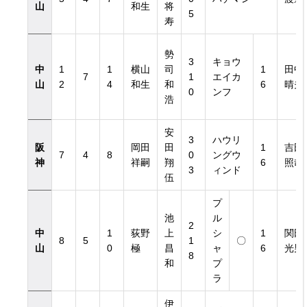
山
和生
将
5
寿
勢
3
キョウ
中
1
1
横山
司
1
田中
7
1
エイカ
山
2
4
和生
和
6
晴夫
0
ンフ
浩
安
3
ハウリ
阪
岡田
田
1
吉田
7
4
8
0
ングウ
神
祥嗣
翔
6
照哉
3
ィンド
伍
プ
池
ル
2
中
1
荻野
上
シ
1
関田
8
5
1
〇
山
0
極
昌
ャ
6
光男
8
和
プ
ラ
伊