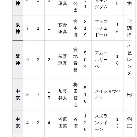
4
2
3
3
ィキン
神
琢真
公
8
牧雄
1
グダム
太
宮
2
フェニ
下河
阪
荻野
1
7
1
1
本
1
ーチェ
辺隆
神
琢真
6
博
9
ドーロ
行
イン
宮
5
アムー
ゼル
阪
荻野
地
1
9
2
2
0
ルリー
レー
神
琢真
貴
8
4
ベ
シン
稔
グ
梅
5
中
1
加藤
田
メイショウペ
5
7
1
松本
京
5
祥太
智
イト
0
之
1
スズラ
中
河原
谷
1
谷岡
4
2
4
2
ンクイ
京
田菜
潔
3
正次
6
ーン