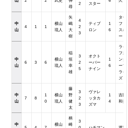
山
2
2
武史
伸
6
久
2
スター
尋
矢
ター
4
中
横山
嶋
ティブ
1
フ・
4
1
1
2
山
琉人
大
ロン
6
スポ
3
樹
ート
ライ
稲
フエ
3
オクト
中
横山
垣
1
ンタ
6
3
6
2
ーバー
山
琉人
幸
6
ープ
5
ナイン
雄
ライ
ズ
藤
3
ヴァレ
中
1
横山
野
1
吉田
7
8
2
ッタカ
山
0
琉人
健
4
和美
3
ズマ
太
柄
3
中
横山
崎
5
4
7
0
ハチマン
渡邊