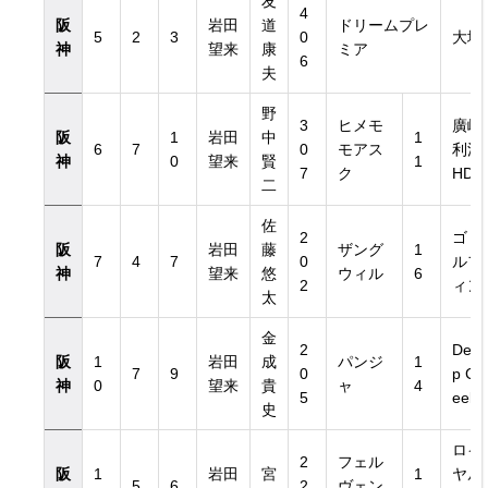
友
4
阪
岩田
道
ドリームプレ
5
2
3
0
大塚
神
望来
康
ミア
6
夫
野
3
ヒメモ
廣崎
阪
1
岩田
中
1
6
7
0
モアス
利洋
神
0
望来
賢
1
7
ク
HD
二
佐
2
ゴド
阪
岩田
藤
ザング
1
7
4
7
0
ルフ
神
望来
悠
ウィル
6
2
ィン
太
金
2
Dee
阪
1
岩田
成
パンジ
1
7
9
0
p Cr
神
0
望来
貴
ャ
4
5
eek
史
ロイ
2
フェル
阪
1
岩田
宮
1
ヤル
5
6
2
ヴェン