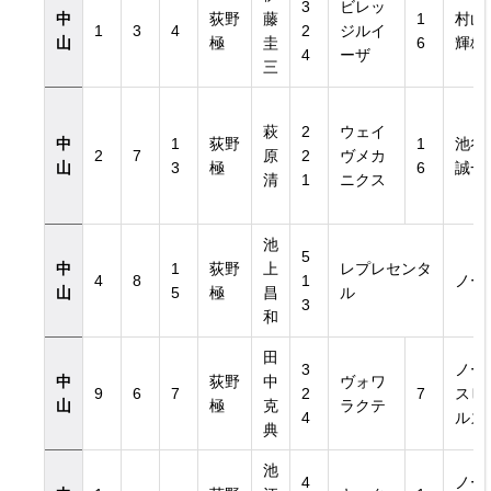
3
ビレッ
中
荻野
藤
1
村山
1
3
4
2
ジルイ
山
極
圭
6
輝雄
4
ーザ
三
萩
2
ウェイ
中
1
荻野
1
池谷
2
7
原
2
ヴメカ
山
3
極
6
誠一
清
1
ニクス
池
5
中
1
荻野
上
レプレセンタ
4
8
1
ノー
山
5
極
昌
ル
3
和
田
3
ノー
中
荻野
中
ヴォワ
9
6
7
2
7
スヒ
山
極
克
ラクテ
4
ルズ
典
池
4
ノー