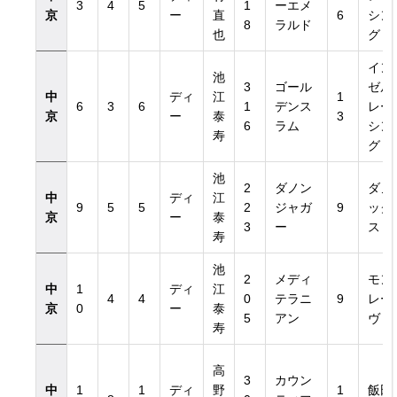
3
4
5
1
ーエメ
京
ー
直
6
シン
8
ラルド
也
グ
イン
池
3
ゴール
ゼル
中
ディ
江
1
6
3
6
1
デンス
レー
京
ー
泰
3
6
ラム
シン
寿
グ
池
2
ダノン
ダノ
中
ディ
江
9
5
5
2
ジャガ
9
ック
京
ー
泰
3
ー
ス
寿
池
2
メディ
モン
中
1
ディ
江
4
4
0
テラニ
9
レー
京
0
ー
泰
5
アン
ヴ
寿
高
3
カウン
中
1
1
ディ
野
1
飯田