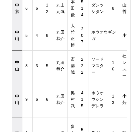
本
5
中
1
丸山
ダンツ
山元
6
6
田
1
8
京
2
元気
シタン
哲二
優
4
大
2
中
丸田
竹
ホウオウギン
5
4
8
0
小笹
山
恭介
正
ガ
7
博
社台
斎
2
ソード
中
丸田
1
レー
8
3
5
藤
2
マスタ
山
恭介
6
スホ
誠
2
ー
ース
奥
4
ホウオ
中
丸田
1
小笹
9
6
6
村
1
ウシン
山
恭介
3
芳央
武
5
デレラ
畠
5