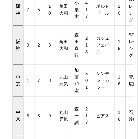
小
4
阪
1
角田
ポルト
1
レー
7
5
栗
1
神
0
大和
ドール
6
シン
実
7
グ
森
ST
2
カジュ
阪
角田
田
1
レー
9
2
3
1
フェイ
神
大和
直
5
シン
8
ス
行
グ
加
5
シンデ
中
丸山
藤
1
菅原
1
7
8
0
レラカ
京
元気
和
6
広隆
1
ラー
宏
森
2
中
丸山
1
石川
5
5
9
一
1
ピアス
京
元気
6
達絵
誠
7