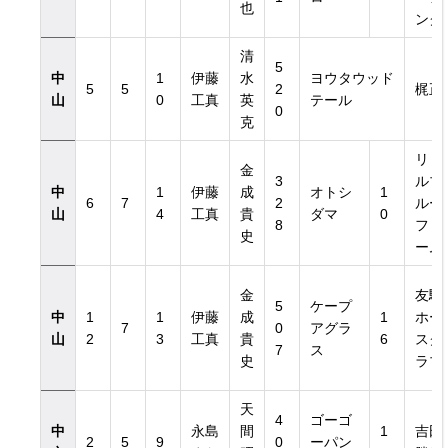
也
ング
清
5
中
1
伊藤
水
ヨウタウッド
5
5
2
梶正
山
0
工真
英
テール
0
克
リト
金
3
ルブ
中
1
伊藤
成
オトシ
1
6
7
2
ルー
山
4
工真
貴
ダマ
0
8
ファ
史
ーム
金
友駿
5
ケープ
中
1
1
伊藤
成
1
ホー
7
0
アグラ
山
2
3
工真
貴
6
スク
7
ス
史
ラブ
天
4
ゴーゴ
中
永島
間
1
吉田
2
5
9
0
ーパン