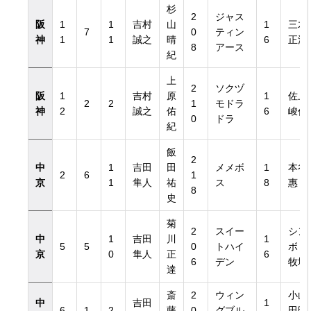
杉
2
ジャス
阪
1
1
吉村
山
1
三木
7
0
ティン
神
1
1
誠之
晴
6
正浩
8
アース
紀
上
2
ソクヅ
阪
1
吉村
原
1
佐上
2
2
1
モドラ
神
2
誠之
佑
6
峻作
0
ドラ
紀
飯
2
中
1
吉田
田
メメボ
1
本谷
2
6
1
京
1
隼人
祐
ス
8
惠
8
史
菊
2
スイー
シン
中
1
吉田
川
1
5
5
0
トハイ
ボリ
京
0
隼人
正
6
6
デン
牧場
達
斎
2
ウィン
小山
中
吉田
1
6
1
2
藤
0
グブル
田明