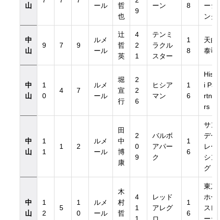
7
7
7
2
山
ール
哲
ーン
8
ーシ
9
也
ング
辻
4
テンミ
中
ルメ
1
天白
9
7
9
哲
2
ラクル
山
ール
8
泰司
英
1
スター
Hish
堀
2
覧
中
1
ルメ
ヒシア
1
i Pa
4
7
宣
2
山
0
ール
マン
6
rtne
行
6
rs
サン
田
2
バルボ
デー
中
1
ルメ
中
1
1
2
0
アパー
レー
山
1
ール
博
6
9
ク
シン
康
グ
東京
木
4
レッド
ホー
中
1
1
ルメ
村
1
5
1
アレグ
スレ
山
2
0
ール
哲
6
1
ロ
ーシ