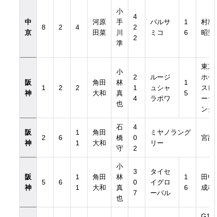
小
4
中
河原
手
バルサ
1
村島
8
2
4
2
京
田菜
川
ミコ
6
昭男
2
準
東京
小
2
ルージ
ホー
阪
角田
林
1
1
2
2
1
ュシャ
スレ
神
大和
真
5
4
ラポワ
ーシ
也
ング
石
4
阪
1
角田
ミヤノラング
2
6
橋
0
宮副
神
1
大和
リー
守
2
小
3
タイセ
阪
1
角田
林
1
田中
5
6
0
イグロ
神
1
大和
真
6
成奉
7
ーバル
也
G1