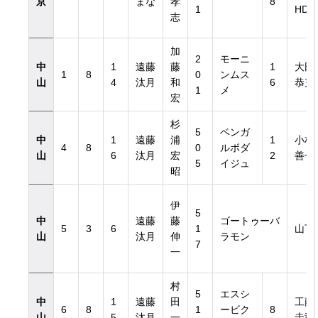
京
まな
孝
8
1
HD
志
加
2
モーニ
中
1
遠藤
藤
1
大田
1
8
0
ンムス
山
4
汰月
和
6
恭充
1
メ
宏
杉
5
ベンガ
中
1
遠藤
浦
1
小林
4
8
0
ルボダ
山
6
汰月
宏
2
善一
5
イジュ
昭
伊
5
中
遠藤
藤
ゴートゥーバ
5
3
6
1
山下
山
汰月
伸
ラモン
7
一
村
5
エスシ
中
1
遠藤
田
工藤
6
8
1
ービク
8
山
5
汰月
一
圭司