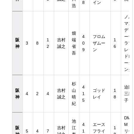
8
イン
浩
ノル
マン
ディ
畑
4
フロム
ーサ
阪
1
吉村
端
1
3
8
0
ザムー
ラブ
神
2
誠之
省
6
9
ン
レッ
吾
ドレ
ーシ
ング
杉
4
迫田
阪
吉村
山
ゴッド
1
4
2
4
1
三果
神
誠之
晴
レイ
8
5
子
紀
DM
池
4
エース
Mド
阪
吉村
江
1
5
4
7
1
フライ
リー