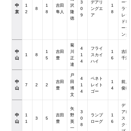
3
デアリ
ーサ
中
1
1
吉田
沢
1
8
0
ングエ
ラブ
京
2
8
隼人
隆
8
9
ア
レッ
徳
ドレ
ーシ
ング
菊
4
フライ
中
1
吉田
川
1
吉田
1
8
1
スカイ
山
5
豊
正
6
千津
4
ハイ
達
戸
4
ペネト
中
吉田
田
1
前川
7
2
2
1
レイト
山
豊
博
4
俊行
4
ゴー
文
ディ
矢
3
アレ
中
1
吉田
野
ランプ
1
3
5
0
スト
山
1
豊
英
ローグ
6
8
クラ
一