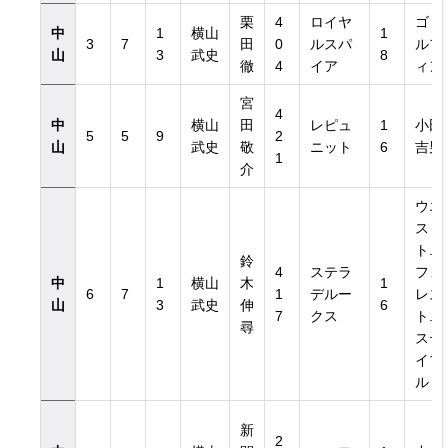
栗
4
ロイヤ
ゴド
中
1
横山
1
3
7
田
0
ルスパ
ルフ
山
3
武史
8
徹
4
イア
ィン
宮
4
中
横山
田
レピュ
1
小田
5
5
9
2
山
武史
敬
ニット
6
吉男
1
介
日付き）
ウエ
ス
ト.
鈴
日付き）
4
ステラ
フォ
中
1
横山
木
1
6
7
1
デルー
レス
山
3
武史
伸
6
7
クス
ト.
尋
ステ
イブ
ル
新
2