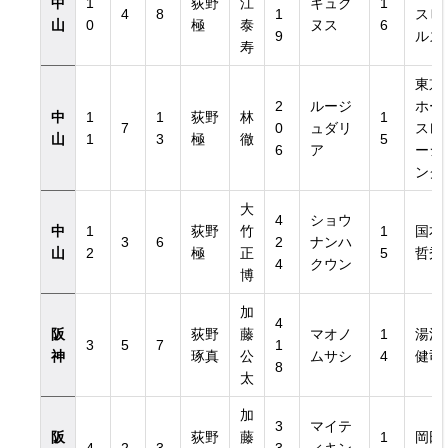
中
1
荻野
江
キュク
1
4
8
1
スヒ
山
0
極
泰
ヌス
6
9
ルズ
寿
東京
2
ルージ
ホー
中
1
1
荻野
林
1
7
0
ュダリ
スレ
山
1
3
極
徹
5
6
ア
ーシ
ング
大
4
ショウ
中
1
荻野
竹
1
国本
3
6
2
ナンハ
山
2
極
正
5
哲秀
4
クウン
博
加
4
阪
荻野
藤
マオノ
1
湯浅
3
5
7
1
神
琢真
公
ムサシ
4
健司
8
太
加
3
マイテ
阪
荻野
藤
1
岡田