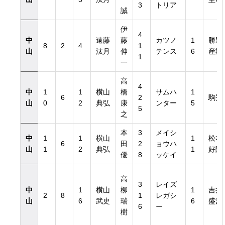
3
トリア
誠
伊
4
中
遠藤
藤
カツノ
1
勝野
8
2
4
1
山
汰月
伸
テンス
6
産業
き）
1
一
高
き）
4
中
1
1
横山
橋
サムハ
1
6
2
駒秀
山
0
2
典弘
康
ンター
5
5
之
本
3
メイシ
中
1
1
横山
1
松本
6
田
2
ョウハ
山
1
2
典弘
1
好隆
優
8
ッケイ
高
3
レイズ
中
1
横山
柳
1
吉井
2
8
1
レガシ
山
6
武史
瑞
6
盛治
6
ー
樹