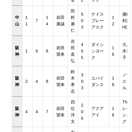
登
2
ント
田
5
ナイス
廣崎
中
1
1
岩田
村
1
7
0
プレー
利洋
山
1
4
康誠
康
2
3
アスク
HD
仁
吉
4
ダイシ
大八
阪
岩田
田
1
1
6
8
0
ンヨー
木秀
神
望来
直
6
5
ク
子
弘
鈴
3
ノー
阪
岩田
木
エバイ
1
2
4
8
0
スヒ
神
望来
孝
ダンス
8
3
ルズ
志
四
TN
2
阪
岩田
位
アクア
1
レー
4
4
7
0
神
望来
洋
アイ
8
シン
6
文
グ