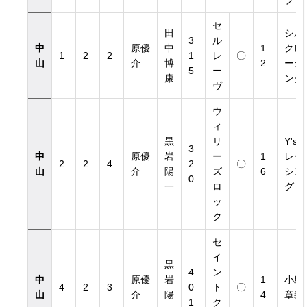
ブ
セ
田
シル
3
ル
中
原優
中
1
クレ
1
2
2
1
レ
〇
山
介
博
2
ーシ
5
ー
康
ング
ヴ
ウ
ィ
黒
リ
Y's
3
中
原優
岩
ー
1
レー
2
2
4
2
〇
山
介
陽
ズ
6
シン
0
一
ロ
グ
ッ
ク
セ
イ
黒
4
ン
中
原優
岩
1
小島
4
2
3
0
ト
〇
山
介
陽
4
章義
1
ク