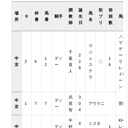
調
誕
初
前
場
枠
馬
馬
Ｒ
騎手
教
生
ブ
頭
馬主
所
番
番
名
師
日
リ
数
ノル
マン
マ
ディ
千
ジ
2
ーサ
中
1
ディ
葉
ェ
1
2
6
2
〇
ラブ
京
2
ー
直
ス
6
8
レッ
人
テ
ドレ
ラ
ーシ
ング
武
3
中
ディ
1
7
7
英
0
アウラニ
菅藤
京
ー
智
4
中
KH
4
ミスタ
中
ディ
村
1
レー