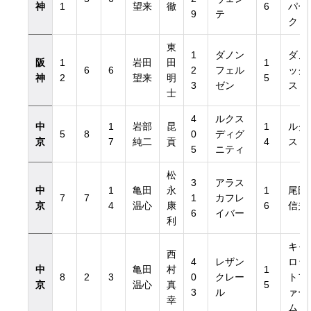
神
1
望来
徹
6
パー
9
テ
ク
東
1
ダノン
ダノ
阪
1
岩田
田
1
6
6
2
フェル
ック
神
2
望来
明
5
3
ゼン
ス
士
4
ルクス
中
1
岩部
昆
1
ルク
5
8
0
ディグ
京
7
純二
貢
4
ス
5
ニティ
松
3
アラス
中
1
亀田
永
1
尾田
7
7
1
カフレ
京
4
温心
康
6
信夫
6
イバー
利
キャ
西
4
レザン
ロッ
中
亀田
村
1
8
2
3
0
クレー
トフ
京
温心
真
5
3
ル
ァー
幸
ム