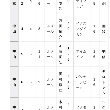
8
0
ティフ
京
2
6
ー
友
5
正剛
3
ェア
和
宮
4
イナズ
中
ルメ
田
1
藤田
4
4
8
0
マダイ
山
ール
敬
6
晋
3
モン
介
加
3
中
1
ルメ
藤
アイム
1
平田
5
6
2
山
1
ール
征
イン
6
修
6
弘
キャ
田
4
パッセ
ロッ
中
ルメ
村
1
6
5
9
1
ージピ
トフ
山
ール
康
6
5
ーク
ァー
仁
ム
木
シル
4
中
ルメ
村
ノクタ
1
クレ