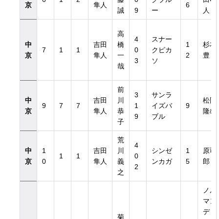
京
隼人
6
誠
9
ー
人
高
4
スナー
中
吉田
橋
1
杉本
7
1
1
0
クピカ
京
隼人
一
2
豊
3
ソ
哉
前
3
サンラ
中
吉田
川
松岡
9
7
7
1
イズバ
9
京
隼人
恭
隆雄
9
ブル
子
荒
4
中
1
吉田
川
シンゼ
1
原司
1
1
0
京
0
隼人
義
ンカガ
5
郎
2
之
ノル
マン
ディ
菊