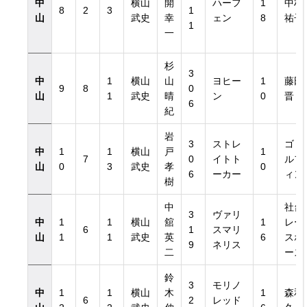
中
横山
開
ハーフ
1
中村
8
2
3
1
山
武史
幸
ェン
8
祐子
1
一
杉
3
中
1
横山
山
ヨヒー
1
藤田
9
8
0
山
1
武史
晴
ン
0
晋
6
紀
岩
3
ストレ
ゴド
中
1
1
横山
戸
1
7
0
イトト
ルフ
山
0
3
武史
孝
0
6
ーカー
ィン
樹
中
社台
3
ヴァリ
中
1
1
横山
舘
1
レー
6
1
スマリ
山
1
1
武史
英
6
スホ
9
ネリス
二
ース
鈴
3
モリノ
中
1
1
横山
木
1
森和
6
2
レッド