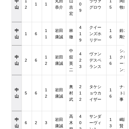
中
1
丸田
山
ラヴァ
1
岡田
1
1
0
山
2
恭介
吉
グロウ
5
牧雄
9
宏
4
クイー
中
1
岩田
林
1
鈴木
1
6
1
ンズホ
山
1
康誠
徹
6
剛史
9
リデー
中
シル
4
ヴァン
中
1
岩田
舘
1
クレ
2
6
2
デスペ
山
2
康誠
英
6
ーシ
3
ランス
二
ング
奥
2
タケシ
ナイ
中
1
岩田
1
5
6
村
1
ョウカ
ト商
山
2
康誠
6
武
2
イザー
事
高
4
サンダ
中
岩田
1
嶋田
6
2
3
木
0
ーヴィ
山
康誠
3
賢