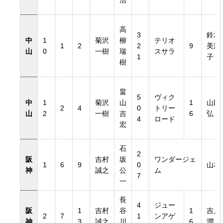
浩
高
3
鈴木
中
1
菊沢
柳
テリオ
1
2
2
9
美江
山
0
一樹
瑞
スサラ
1
子
樹
畠
5
ヴィク
中
1
菊沢
山
1
山田
2
4
0
トリー
山
2
一樹
吉
6
弘
4
ロード
宏
石
2
阪
吉村
坂
ワンダージェ
1
6
9
0
山本
神
誠之
公
ム
7
一
長
4
ジュー
阪
1
吉村
谷
1
吉川
2
7
1
ンアゲ
神
3
誠之
川
6
潤