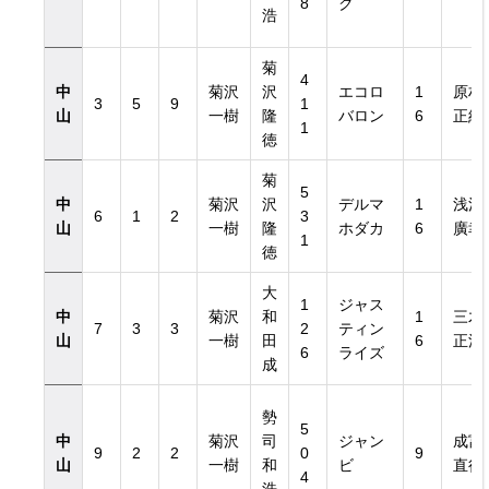
8
ク
浩
菊
4
中
菊沢
沢
エコロ
1
原村
3
5
9
1
山
一樹
隆
バロン
6
正紀
1
徳
菊
5
中
菊沢
沢
デルマ
1
浅沼
6
1
2
3
山
一樹
隆
ホダカ
6
廣幸
1
徳
大
1
ジャス
中
菊沢
和
1
三木
7
3
3
2
ティン
山
一樹
田
6
正浩
6
ライズ
成
勢
5
中
菊沢
司
ジャン
成富
9
2
2
0
9
山
一樹
和
ビ
直行
4