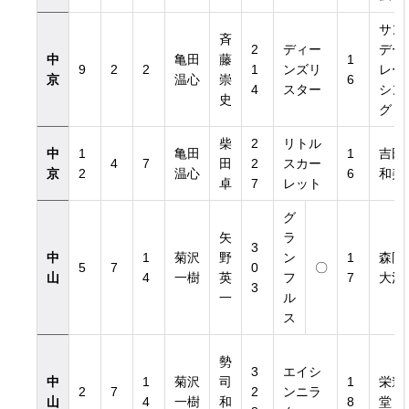
サン
斉
2
ディー
デー
中
亀田
藤
1
9
2
2
1
ンズリ
レー
京
温心
崇
6
4
スター
シン
史
グ
柴
2
リトル
中
1
亀田
1
吉田
4
7
田
2
スカー
京
2
温心
6
和美
卓
7
レット
グ
矢
ラ
3
中
1
菊沢
野
ン
1
森岡
5
7
0
〇
山
4
一樹
英
フ
7
大河
3
一
ル
ス
勢
3
エイシ
中
1
菊沢
司
1
栄進
2
7
2
ンニラ
山
4
一樹
和
8
堂