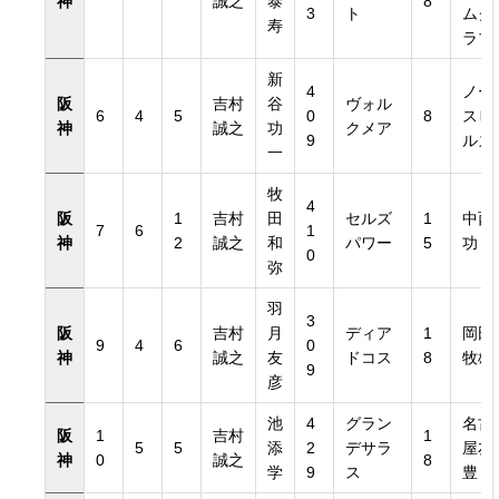
神
誠之
泰
8
3
ト
ムク
寿
ラブ
新
4
ノー
阪
吉村
谷
ヴォル
6
4
5
0
8
スヒ
神
誠之
功
クメア
9
ルズ
一
牧
4
阪
1
吉村
田
セルズ
1
中西
7
6
1
神
2
誠之
和
パワー
5
功
0
弥
羽
3
阪
吉村
月
ディア
1
岡田
9
4
6
0
神
誠之
友
ドコス
8
牧雄
9
彦
池
4
グラン
名古
阪
1
吉村
1
5
5
添
2
デサラ
屋友
神
0
誠之
8
学
9
ス
豊