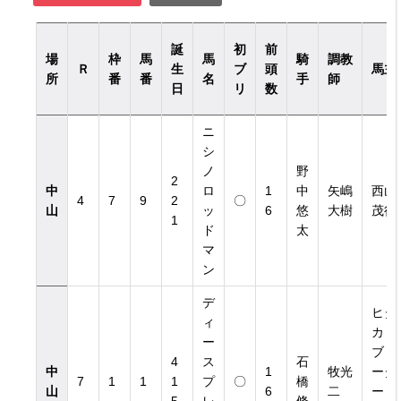
誕
初
前
場
枠
馬
馬
騎
調教
Ｒ
生
ブ
頭
馬主
所
番
番
名
手
師
日
リ
数
ニ
シ
ノ
野
2
中
ロ
1
中
矢嶋
西山
4
7
9
2
〇
山
ッ
6
悠
大樹
茂行
1
ド
太
マ
ン
デ
ヒダ
ィ
カ・
ー
ブリ
4
ス
石
中
1
牧光
ーダ
7
1
1
1
プ
〇
橋
山
6
二
ー