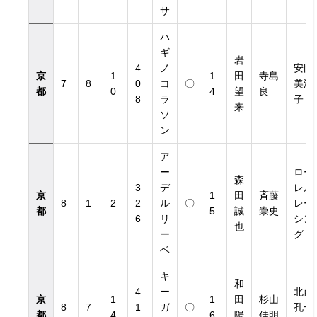
サ
ハ
ギ
岩
4
ノ
安岡
京
1
1
田
寺島
7
8
0
コ
〇
美津
都
0
4
望
良
8
ラ
子
来
ソ
ン
ア
ー
ロー
森
3
デ
レル
京
1
田
斉藤
8
1
2
2
ル
〇
レー
都
5
誠
崇史
6
リ
シン
也
ー
グ
ベ
キ
和
4
ー
北前
京
1
1
田
杉山
8
7
1
ガ
〇
孔一
都
4
6
陽
佳明