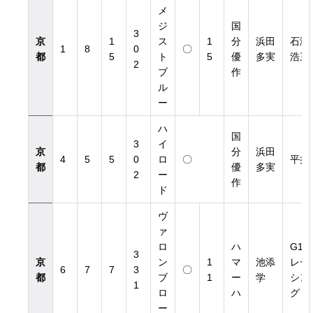
メ
ジ
国
3
京
1
ス
1
分
浜田
石瀬
1
8
0
〇
都
5
ト
5
優
多実
浩三
2
ブ
作
ル
ー
覧
ハ
国
3
イ
京
分
浜田
4
5
5
0
ロ
〇
平井
都
優
多実
2
ー
作
ド
ヴ
ァ
ロ
ハ
G1
3
京
ン
1
マ
池添
レー
6
7
7
3
〇
都
ブ
1
ー
学
シン
1
ロ
ハ
グ
ー