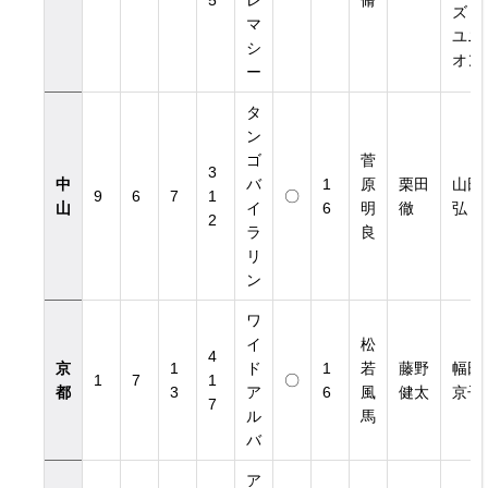
5
レ
脩
ズ・
マ
ユニ
シ
オン
ー
タ
ン
ゴ
菅
3
中
バ
1
原
栗田
山田
9
6
7
1
〇
山
イ
6
明
徹
弘
2
ラ
良
リ
ン
ワ
イ
松
4
京
1
ド
1
若
藤野
幅田
1
7
1
〇
都
3
ア
6
風
健太
京子
7
ル
馬
バ
ア