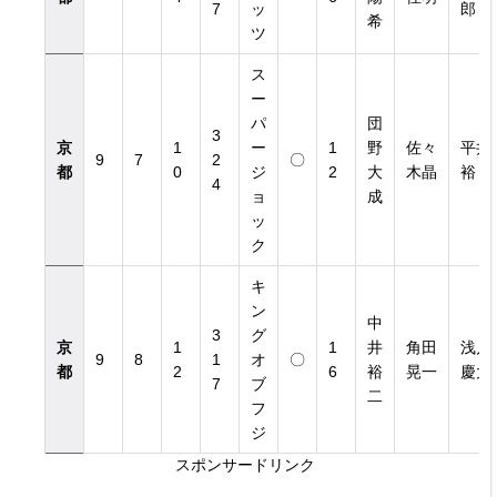
7
ッ
郎
希
ツ
ス
ー
パ
団
3
京
1
ー
1
野
佐々
平井
9
7
2
〇
都
0
ジ
2
大
木晶
裕
4
ョ
成
ッ
ク
キ
ン
中
3
グ
京
1
1
井
角田
浅川
9
8
1
オ
〇
都
2
6
裕
晃一
慶太
7
ブ
二
フ
ジ
スポンサードリンク