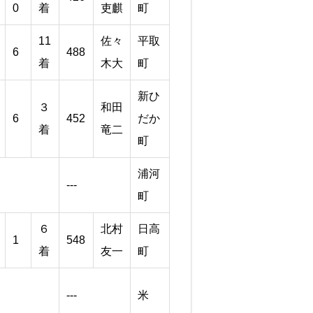
0
着
吏麒
町
11
佐々
平取
6
488
着
木大
町
新ひ
３
和田
6
452
だか
着
竜二
町
浦河
---
町
６
北村
日高
1
548
着
友一
町
---
米