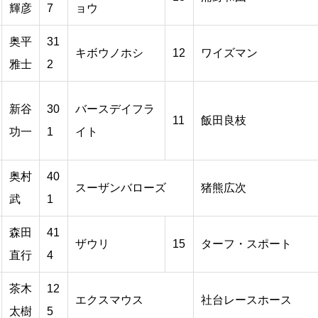
輝彦
7
ョウ
奥平
31
キボウノホシ
12
ワイズマン
雅士
2
新谷
30
バースデイフラ
11
飯田良枝
功一
1
イト
奥村
40
スーザンバローズ
猪熊広次
武
1
森田
41
ザウリ
15
ターフ・スポート
直行
4
茶木
12
エクスマウス
社台レースホース
太樹
5