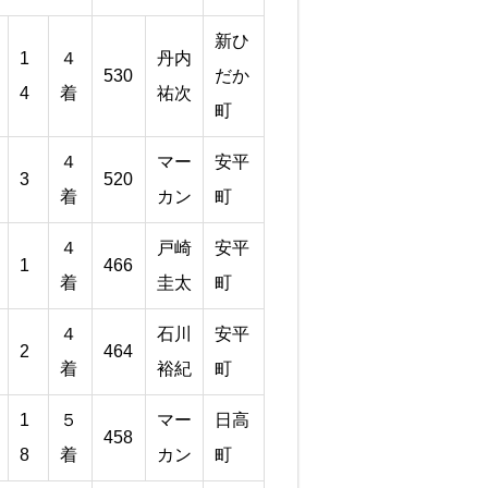
新ひ
1
４
丹内
530
だか
4
着
祐次
町
４
マー
安平
3
520
着
カン
町
４
戸崎
安平
1
466
着
圭太
町
４
石川
安平
2
464
着
裕紀
町
1
５
マー
日高
458
8
着
カン
町