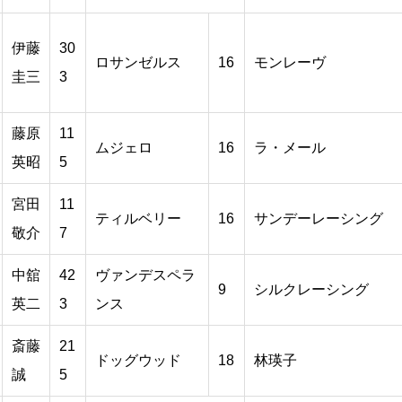
伊藤
30
ロサンゼルス
16
モンレーヴ
圭三
3
藤原
11
ムジェロ
16
ラ・メール
英昭
5
宮田
11
ティルベリー
16
サンデーレーシング
敬介
7
中舘
42
ヴァンデスペラ
9
シルクレーシング
英二
3
ンス
斎藤
21
ドッグウッド
18
林瑛子
誠
5