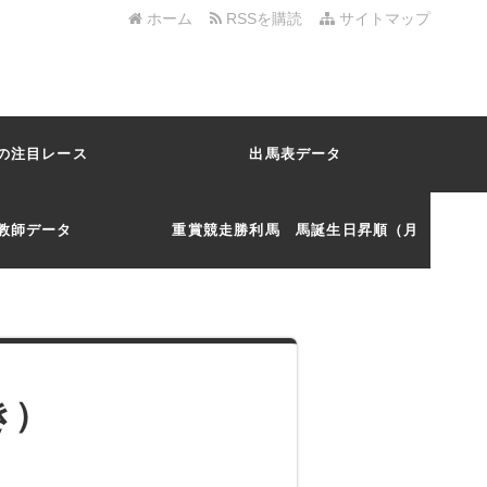
ホーム
RSSを購読
サイトマップ
の注目レース
出馬表データ
教師データ
重賞競走勝利馬 馬誕生日昇順（月
日）
き）