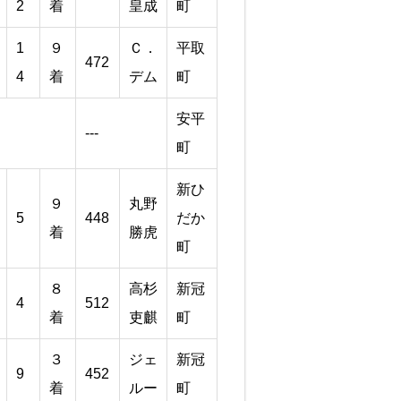
2
着
皇成
町
1
９
Ｃ．
平取
472
4
着
デム
町
安平
---
町
新ひ
９
丸野
5
448
だか
着
勝虎
町
８
高杉
新冠
4
512
着
吏麒
町
３
ジェ
新冠
9
452
着
ルー
町