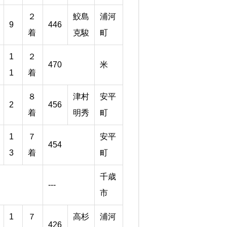
２
鮫島
浦河
9
446
着
克駿
町
1
２
470
米
1
着
８
津村
安平
2
456
着
明秀
町
1
７
安平
454
3
着
町
千歳
---
市
1
７
高杉
浦河
426