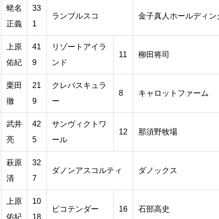
蛯名
33
ランブルスコ
金子真人ホールディン
正義
1
上原
41
リゾートアイラ
11
柳田将司
佑紀
9
ンド
栗田
21
クレパスキュラ
8
キャロットファーム
徹
9
ー
武井
42
サンヴィクトワ
12
那須野牧場
亮
5
ール
萩原
32
ダノンアスコルティ
ダノックス
清
7
上原
10
ピコテンダー
16
石部高史
佑紀
18