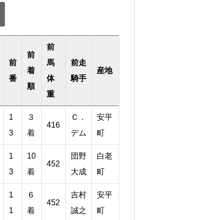
前
前
前
馬
前走
着
産地
番
体
騎手
順
重
1
３
Ｃ．
安平
416
3
着
デム
町
1
10
団野
白老
452
3
着
大成
町
1
６
吉村
安平
452
1
着
誠之
町