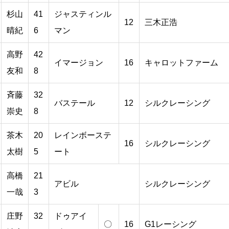
杉山
41
ジャスティンル
12
三木正浩
晴紀
6
マン
高野
42
イマージョン
16
キャロットファーム
友和
8
斉藤
32
バステール
12
シルクレーシング
崇史
8
茶木
20
レインボーステ
16
シルクレーシング
太樹
5
ート
高橋
21
アビル
シルクレーシング
一哉
3
庄野
32
ドゥアイ
〇
16
G1レーシング