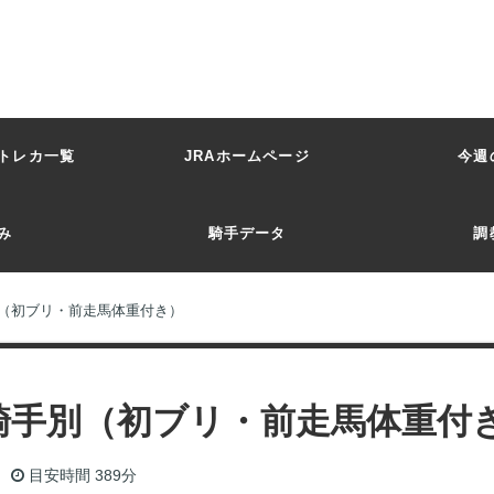
トレカ一覧
JRAホームページ
今週
み
騎手データ
調
手別（初ブリ・前走馬体重付き）
土）騎手別（初ブリ・前走馬体重付
目安時間
389分