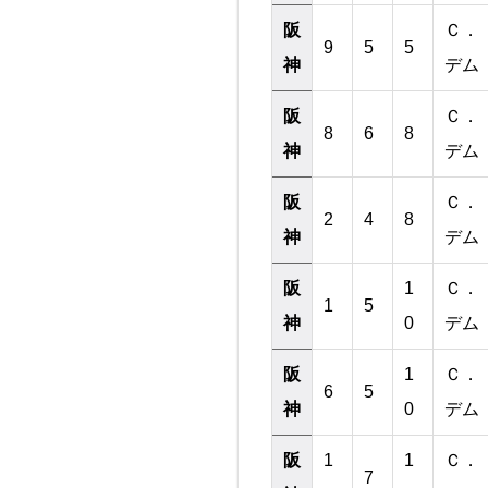
阪
Ｃ．
9
5
5
神
デム
阪
Ｃ．
8
6
8
神
デム
阪
Ｃ．
2
4
8
神
デム
阪
1
Ｃ．
1
5
神
0
デム
阪
1
Ｃ．
6
5
神
0
デム
阪
1
1
Ｃ．
7