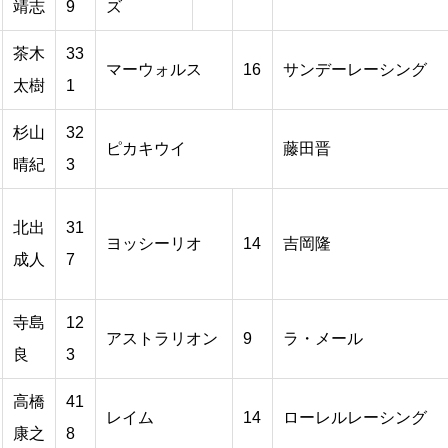
靖志
9
ズ
茶木
33
マーウォルス
16
サンデーレーシング
太樹
1
杉山
32
ピカキウイ
藤田晋
晴紀
3
北出
31
ヨッシーリオ
14
吉岡隆
成人
7
寺島
12
アストラリオン
9
ラ・メール
良
3
高橋
41
レイム
14
ローレルレーシング
康之
8