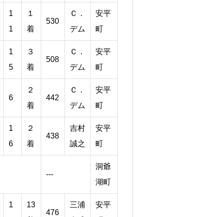
1
１
Ｃ．
安平
530
1
着
デム
町
1
３
Ｃ．
安平
508
5
着
デム
町
２
Ｃ．
安平
6
442
着
デム
町
1
２
吉村
安平
438
6
着
誠之
町
洞爺
---
湖町
1
13
三浦
安平
476