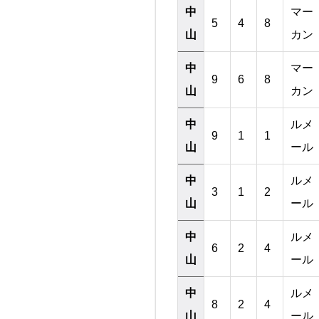
中
マー
5
4
8
山
カン
中
マー
9
6
8
山
カン
中
ルメ
9
1
1
山
ール
中
ルメ
3
1
2
山
ール
中
ルメ
6
2
4
山
ール
中
ルメ
8
2
4
山
ール