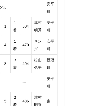
安平
グス
---
町
１
津村
安平
1
504
着
明秀
町
１
キン
安平
4
470
着
グ
町
３
松山
新冠
8
494
着
弘平
町
安平
---
町
２
津村
5
486
豪
着
明秀