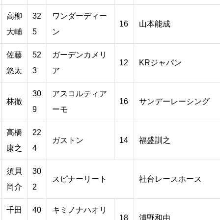
高柳
32
ワンダーディー
16
山本能成
大輔
5
ン
佐藤
52
ガーデンカメリ
12
KRジャパン
悠太
3
ア
30
アスコルティア
林徹
16
サンデーレーシング
9
ーモ
高橋
22
ガストン
14
福盛訓之
康之
4
須貝
30
スピナーリート
社台レースホース
尚介
2
千田
40
キミノナハオリ
18
浦野和由