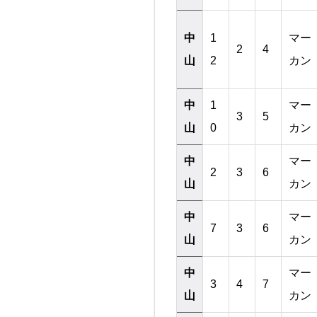
中
1
マー
2
4
山
2
カン
中
1
マー
3
5
山
0
カン
中
マー
2
3
6
山
カン
中
マー
7
3
6
山
カン
中
マー
3
4
7
山
カン