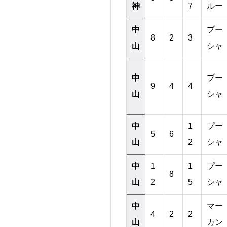
神
7
ルー
中
プー
8
2
3
山
シャ
中
プー
9
4
4
山
シャ
中
1
プー
5
6
山
2
シャ
中
1
1
プー
8
山
2
5
シャ
中
マー
4
2
2
山
カン