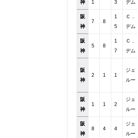
神
1
3
デム
阪
1
Ｃ．
7
8
神
5
デム
阪
1
Ｃ．
5
8
神
7
デム
阪
ジェ
2
1
1
神
ルー
阪
ジェ
1
1
2
神
ルー
阪
ジェ
8
4
4
神
ルー