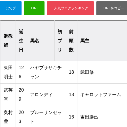
誕
初
前
調教
生
馬名
ブ
頭
馬主
師
日
リ
数
東田
12
ハヤブササキチ
18
武田修
明士
6
ャン
武英
20
アロンディ
18
キャロットファーム
智
9
奥村
20
ブルーサンセッ
16
吉田勝己
豊
3
ト