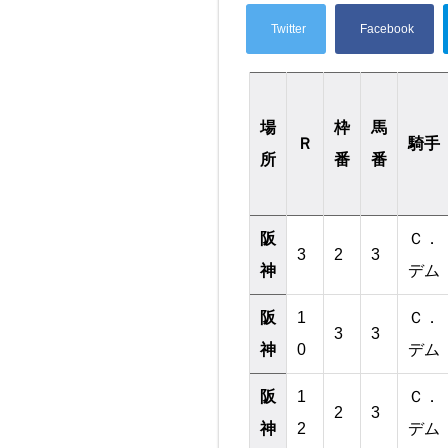
場
枠
馬
Ｒ
騎手
所
番
番
阪
Ｃ．
3
2
3
神
デム
阪
1
Ｃ．
3
3
神
0
デム
阪
1
Ｃ．
2
3
神
2
デム