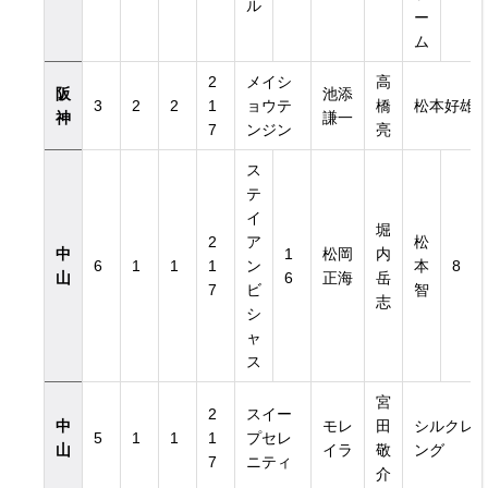
ル
ー
ム
2
メイシ
高
阪
池添
3
2
2
1
ョウテ
橋
松本好雄
神
謙一
7
ンジン
亮
ス
テ
イ
堀
2
ア
松
中
1
松岡
内
6
1
1
1
ン
本
8
山
6
正海
岳
7
ビ
智
志
シ
ャ
ス
宮
2
スイー
中
モレ
田
シルクレ
5
1
1
1
プセレ
山
イラ
敬
ング
7
ニティ
介