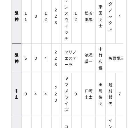
ノ
ダ
ン
東
2
ノ
阪
1
1
ス
1
松若
田
8
2
ッ
4
神
1
2
ウ
2
風馬
明
3
ク
ィ
士
ス
ッ
チ
中
2
マリノ
阪
池添
竹
5
3
4
2
エステ
矢野悦三
神
謙一
和
3
ーラ
也
ヤ
マ
田
越
2
中
メ
戸崎
島
村
9
4
4
2
9
7
山
ラ
圭太
俊
哲
3
イ
明
男
ズ
イ
コ
ン