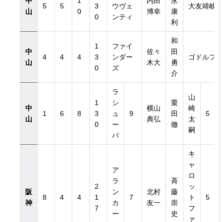
中
1
内田
永
5
5
3
ウヴェ
大友靖岐
山
0
博幸
康
0
ンティ
利
和
1
ファイ
中
佐々
田
4
4
4
3
ンダー
ゴドルフ
山
木大
勇
0
ズ
介
ラ
山
1
シ
栗
中
横山
崎
1
6
8
3
ュ
9
田
5
山
典弘
太
0
ー
徹
嗣
バ
キ
ャ
ア
ロ
ラ
斉
2
ッ
阪
ン
北村
藤
8
4
4
1
7
ト
5
神
カ
友一
崇
7
フ
ー
史
ァ