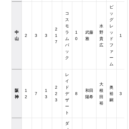
ビ
コ
ッ
ス
グ
モ
水
レ
2
中
ラ
1
武藤
野
ッ
2
3
3
1
1
山
ム
0
雅
貴
ド
7
バ
広
フ
覧
ッ
ァ
ク
ー
ム
レ
イ
大
2
ド
奥
阪
1
1
和田
根
7
2
デ
8
裕
3
神
2
3
陽希
田
3
ザ
嗣
裕
ー
ト
ダ