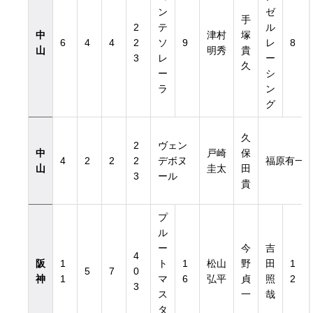
ン
ゼ
手
2
テ
ル
中
津村
塚
6
4
4
2
ソ
9
レ
8
山
明秀
貴
3
レ
ー
久
ー
シ
ラ
ン
グ
久
2
ヴェン
中
戸崎
保
4
2
2
2
デボヌ
福原有一
山
圭太
田
3
ール
貴
プ
ル
ー
今
吉
4
阪
1
ト
1
松山
野
田
1
5
7
0
神
1
マ
6
弘平
貞
照
2
3
ス
一
哉
タ