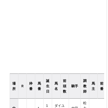
誕
前
調
場
枠
馬
馬
馬
前
Ｒ
生
頭
騎手
教
所
番
番
名
主
番
日
数
師
松
1
ダイユ