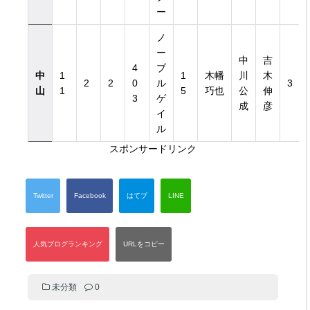
ー
ノ
ー
中
吉
4
ブ
中
1
1
木幡
川
木
2
2
0
ル
3
山
1
5
巧也
公
伸
3
ゲ
成
彦
イ
ル
スポンサードリンク
未分類
0