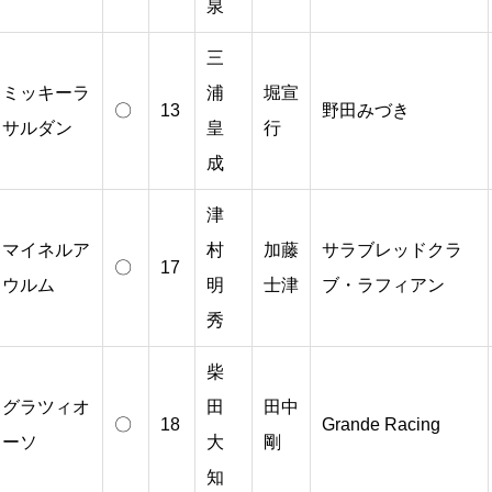
泉
三
ミッキーラ
浦
堀宣
〇
13
野田みづき
サルダン
皇
行
成
津
マイネルア
村
加藤
サラブレッドクラ
〇
17
ウルム
明
士津
ブ・ラフィアン
秀
柴
グラツィオ
田
田中
〇
18
Grande Racing
ーソ
大
剛
知