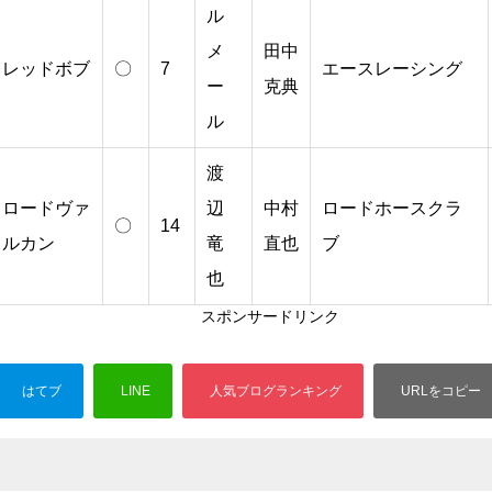
ル
メ
田中
レッドボブ
〇
7
エースレーシング
ー
克典
ル
渡
ロードヴァ
辺
中村
ロードホースクラ
〇
14
ルカン
竜
直也
ブ
也
スポンサードリンク