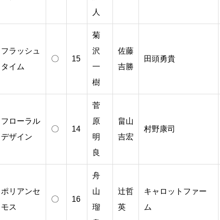
人
菊
フラッシュ
沢
佐藤
〇
15
田頭勇貴
タイム
一
吉勝
樹
菅
フローラル
原
畠山
〇
14
村野康司
デザイン
明
吉宏
良
舟
ポリアンセ
山
辻哲
キャロットファー
〇
16
モス
瑠
英
ム