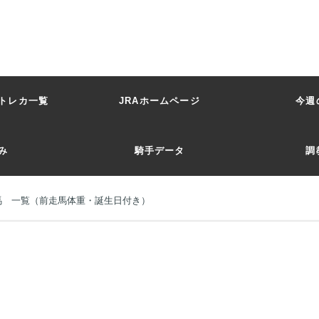
トレカ一覧
JRAホームページ
今週
み
騎手データ
調
リ馬 一覧（前走馬体重・誕生日付き）