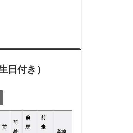
誕生日付き）
前
前
前
前
馬
走
着
産地