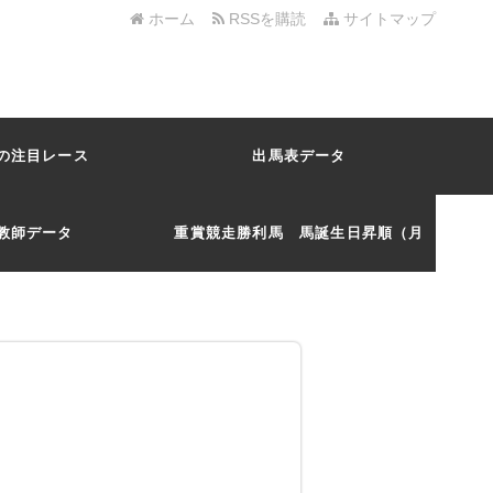
ホーム
RSSを購読
サイトマップ
の注目レース
出馬表データ
教師データ
重賞競走勝利馬 馬誕生日昇順（月
日）