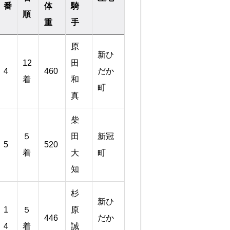
番
体
騎
順
重
手
原
新ひ
12
田
4
460
だか
着
和
町
真
柴
５
田
新冠
5
520
着
大
町
知
杉
新ひ
1
５
原
446
だか
4
着
誠