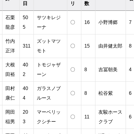
日
リ
数
石栗
50
サツキレジ
〇
16
小野博郷
7
龍彦
5
ーナ
竹内
ズットマツ
311
〇
15
由井健太郎
8
正洋
モト
大根
40
トモジャザ
〇
8
吉冨朝美
4
田裕
2
ーン
田村
40
ガラスノブ
〇
8
松谷紫
6
康仁
4
ルース
岡田
20
マーベリッ
友駿ホース
〇
11
6
稲男
3
クシチー
クラブ