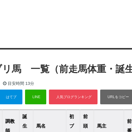
初ブリ馬 一覧（前走馬体重・誕
目安時間
13分
誕
初
前
調教
前
生
馬名
ブ
頭
馬主
師
番