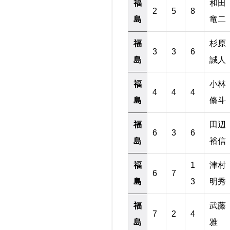
福
和田
2
5
8
島
竜二
福
杉原
3
3
6
島
誠人
福
小林
4
4
4
島
脩斗
福
田辺
6
3
6
島
裕信
福
1
津村
6
7
島
3
明秀
福
武藤
7
2
4
島
雅