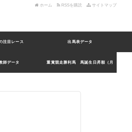
ホーム
RSSを購読
サイトマップ
の注目レース
出馬表データ
教師データ
重賞競走勝利馬 馬誕生日昇順（月
日）