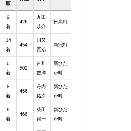
順
９
丸田
426
日高町
着
恭介
14
川又
454
新冠町
着
賢治
５
古川
新ひだ
502
着
吉洋
か町
８
丹内
新ひだ
456
着
祐次
か町
９
柴田
新ひだ
466
着
裕一
か町