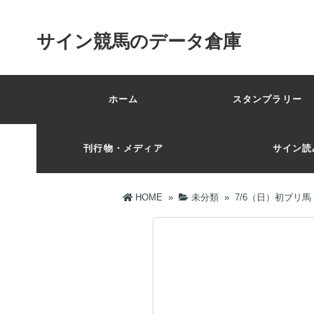
サイン競馬のデータ倉庫
ホーム
スタンプラリー 
刊行物・メディア
サイン読
HOME
»
未分類
»
7/6（日）初ブリ