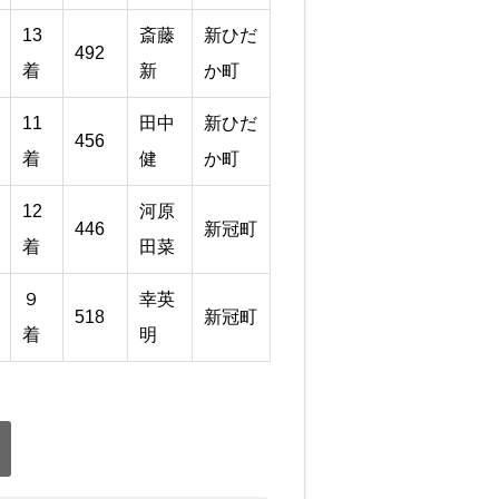
13
斎藤
新ひだ
492
着
新
か町
11
田中
新ひだ
456
着
健
か町
12
河原
446
新冠町
着
田菜
９
幸英
518
新冠町
着
明