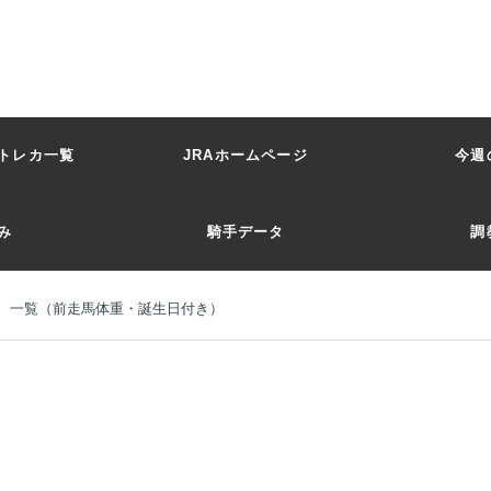
トレカ一覧
JRAホームページ
今週
み
騎手データ
調
馬 一覧（前走馬体重・誕生日付き）