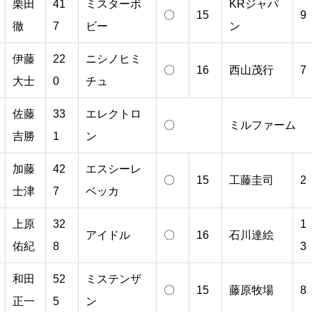
栗田
41
ミスターボ
KRジャパ
〇
15
9
徹
7
ビー
ン
伊藤
22
ニシノヒミ
〇
16
西山茂行
7
大士
0
チュ
佐藤
33
エレクトロ
〇
ミルファーム
吉勝
1
ン
加藤
42
エスシーレ
〇
15
工藤圭司
2
士津
7
ベッカ
上原
32
1
アイドル
〇
16
石川達絵
佑紀
8
3
和田
52
ミステンザ
〇
15
藤原牧場
8
正一
5
ン