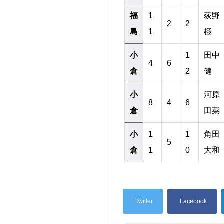
福
1
荻野
2
2
島
1
極
小
1
田中
4
6
倉
2
健
小
河原
8
4
6
倉
田菜
小
1
1
角田
5
倉
1
0
大和