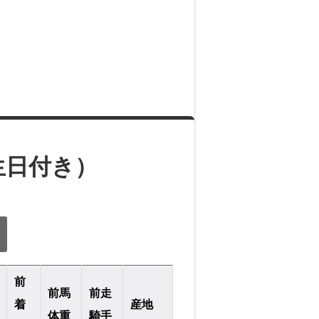
生日付き）
前
前馬
前走
着
産地
体重
騎手