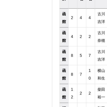
函
古川
2
4
4
館
吉洋
函
古川
4
2
2
館
奈穂
函
古川
8
5
7
館
吉洋
函
1
横山
8
7
館
0
和生
函
1
柴田
2
2
館
2
裕一