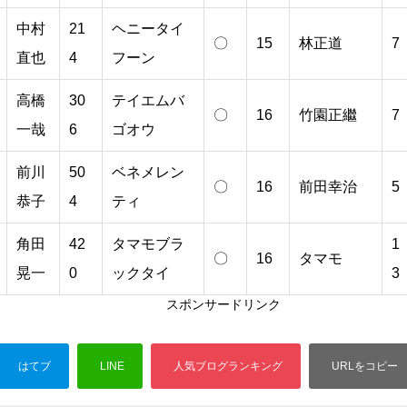
中村
21
ヘニータイ
〇
15
林正道
7
直也
4
フーン
高橋
30
テイエムバ
〇
16
竹園正繼
7
一哉
6
ゴオウ
前川
50
ベネメレン
〇
16
前田幸治
5
恭子
4
ティ
角田
42
タマモブラ
1
〇
16
タマモ
晃一
0
ックタイ
3
スポンサードリンク