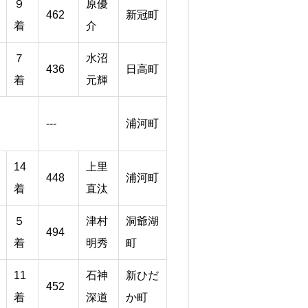
９
原優
462
新冠町
着
介
７
水沼
436
日高町
着
元輝
---
浦河町
14
上里
448
浦河町
着
直汰
５
津村
洞爺湖
494
着
明秀
町
11
石神
新ひだ
452
着
深道
か町