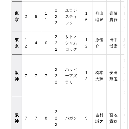
G1
2
ユラジ
東
1
1
舟山
嘉藤
レ
2
6
2
スティ
京
1
6
瑠泉
貴行
シ
2
ック
グ
2
サトノ
東
1
1
原優
田中
里
4
6
2
シャム
京
2
2
介
博康
治
2
ロック
金
真
2
ハッピ
阪
1
松本
安田
ホ
7
7
7
2
ーアズ
神
3
大輝
翔伍
ル
2
ラリー
ィ
グ
カ
ヤ
2
阪
吉村
宮地
ホ
7
7
8
2
バガン
9
神
誠之
貴稔
ル
2
ィ