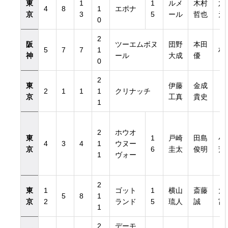
東
1
1
ルメ
木村
六
4
8
1
エポナ
京
3
5
ール
哲也
元
0
2
阪
ツーエムボヌ
団野
本田
5
7
7
1
村
神
ール
大成
優
0
2
東
伊藤
金成
リ
2
1
1
1
クリナッチ
京
工真
貴史
ァ
1
2
ホウオ
東
1
戸崎
田島
小
4
3
4
1
ウヌー
京
6
圭太
俊明
芳
1
ヴォー
2
東
1
ゴット
1
横山
斎藤
大
5
8
1
京
2
ランド
5
琉人
誠
富
1
2
デーモ