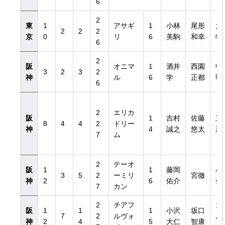
6
2
東
1
アサギ
1
小林
尾形
大
2
2
2
京
0
リ
6
美駒
和幸
牧
6
2
阪
オニマ
1
酒井
西園
中
3
2
3
2
神
ル
6
学
正都
明
6
2
エリカ
阪
1
吉村
佐藤
三
8
4
4
2
ドリー
神
4
誠之
悠太
正
7
ム
2
テーオ
阪
1
1
藤岡
小
3
5
2
ーミリ
宮徹
神
2
6
佑介
公
7
カン
2
チアフ
ゴ
阪
1
1
1
小沢
坂口
7
2
ルヴォ
ル
神
2
4
5
大仁
智康