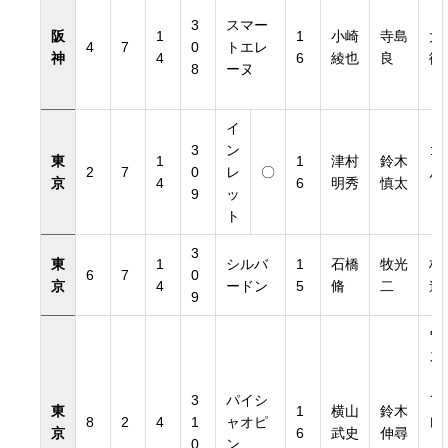
3
スマー
阪
1
1
小崎
寺島
大
4
7
0
トエレ
神
4
6
綾也
良
徹
8
ーヌ
イ
3
ン
ゴ
東
1
1
津村
鈴木
2
7
0
レ
〇
ル
京
4
6
明秀
慎太
9
ッ
ィ
ト
3
東
1
シルバ
1
石橋
牧光
林
6
7
0
京
4
ードン
5
脩
二
道
9
ウ
ス
ト.
3
パイシ
フ
東
1
横山
鈴木
8
2
4
1
ャオピ
レ
京
6
武史
伸尋
0
ン
ト.