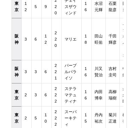
2
チェイ
東
1
1
水沼
石栗
田
5
9
2
スザウ
京
2
6
元輝
龍彦
勇
0
ィンド
ニ
シ
2
阪
1
1
田山
千田
ホ
3
6
2
マリエ
神
2
8
旺佑
輝彦
ル
0
ィ
グ
2
パープ
阪
1
川又
吉村
中
3
3
6
2
ルパラ
神
6
賢治
圭司
銀
1
イソ
2
ステラ
丹
東
1
内田
高柳
2
3
6
2
マテュ
久
京
6
博幸
瑞樹
2
ティナ
郎
2
スーパ
東
1
1
丹内
菊川
橋
2
5
2
ーキテ
京
0
5
祐次
正達
善
2
ィ