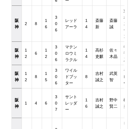
6
ー
東
3
ホ
阪
1
レッド
1
斎藤
斎藤
2
8
0
ス
神
6
アーラ
4
新
誠
6
ー
ン
3
マテン
寺
阪
1
1
1
高杉
佐々
6
0
ロウミ
千
神
2
2
4
吏麒
木晶
6
ラクル
乃
3
ワイル
モ
阪
1
1
吉村
武英
8
0
ドブッ
8
レ
神
2
5
誠之
智
6
ター
ヴ
3
サント
阪
1
吉村
野中
橋
1
4
6
0
レッダ
神
6
誠之
賢二
勇
7
ー
ビ