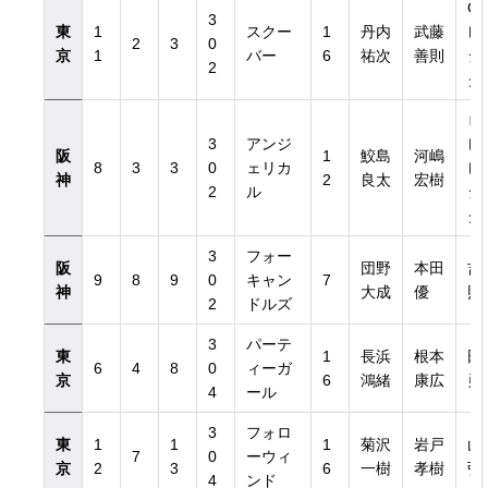
G1
3
東
1
スクー
1
丹内
武藤
レ
2
3
0
京
1
バー
6
祐次
善則
シ
2
グ
ロ
3
アンジ
レ
阪
1
鮫島
河嶋
8
3
3
0
ェリカ
レ
神
2
良太
宏樹
2
ル
シ
グ
3
フォー
阪
団野
本田
吉
9
8
9
0
キャン
7
神
大成
優
照
2
ドルズ
3
パーテ
東
1
長浜
根本
田
6
4
8
0
ィーガ
京
6
鴻緒
康広
勇
4
ール
3
フォロ
東
1
1
1
菊沢
岩戸
山
7
0
ーウィ
京
2
3
6
一樹
孝樹
弘
4
ンド