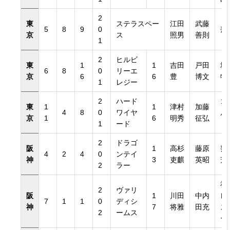
2
東
ステラスペー
江田
武藤
5
8
9
0
落
京
ス
照男
善則
1
2
ヒルビ
東
1
1
吉田
戸田
坂
6
8
0
リーエ
京
6
6
豊
博文
牧
1
レジー
2
ハード
ゴ
東
1
1
津村
加藤
4
8
0
ワイヤ
ル
京
1
6
明秀
征弘
1
ード
ィ
2
ドラゴ
阪
1
高杉
藤原
窪
4
2
4
0
ンテイ
神
3
吏麒
英昭
芳
2
ラー
社
2
ヴァリ
阪
1
川田
中内
レ
7
1
1
0
ディシ
神
7
将雅
田充
ス
2
ームス
ー