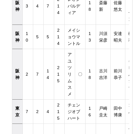
阪
1
斎藤
佐藤
3
4
7
1
バルデ
ド
神
8
新
悠太
4
ィア
ー
ン
2
メイシ
阪
1
1
川須
安達
松
5
5
1
ョウマ
神
0
3
栄彦
昭夫
和
4
ントル
ア
ユ
キ
2
ツ
ピ
阪
1
1
古川
前川
2
7
1
リ
〇
ル
神
4
8
吉洋
恭子
5
ム
シ
ス
テ
メ
2
チェン
ゴ
東
1
戸崎
田中
7
2
4
1
ジオブ
ル
京
6
圭太
博康
5
ハート
ィ
サ