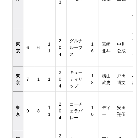
3
レ
ド
ー
ン
デ
2
グルナ
ア
東
1
1
宮崎
中川
6
6
0
ルーフ
ス
京
1
6
北斗
公成
4
ス
ク
ブ
2
キュー
東
1
横山
戸田
小
7
1
1
0
ティリ
京
8
武史
博文
忠
4
ップ
キ
2
コーチ
ロ
東
1
1
ディ
安田
9
8
0
ェラバ
ト
京
1
0
ー
翔伍
4
レー
ァ
ム
2