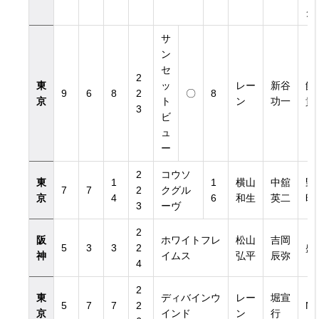
グ
サ
ン
セ
2
東
ッ
レー
新谷
飯
9
6
8
2
〇
8
京
ト
ン
功一
貴
3
ビ
ュ
ー
2
コウソ
東
1
1
横山
中舘
野
7
7
2
クグル
京
4
6
和生
英二
昭
3
ーヴ
2
阪
ホワイトフレ
松山
吉岡
5
3
3
2
盛
神
イムス
弘平
辰弥
4
2
東
ディバインウ
レー
堀宣
5
7
7
2
NI
京
インド
ン
行