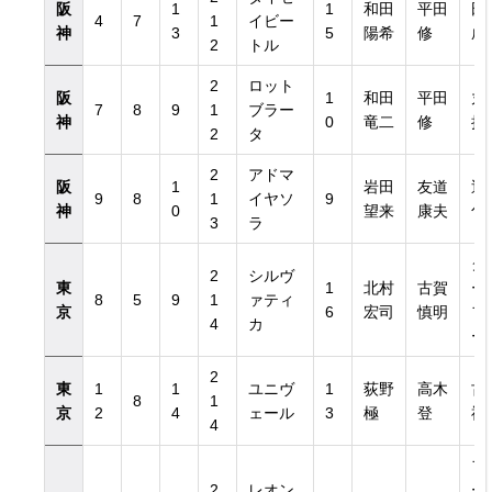
阪
1
1
和田
平田
田
4
7
1
イビー
神
3
5
陽希
修
成
2
トル
2
ロット
阪
1
和田
平田
丸
7
8
9
1
ブラー
神
0
竜二
修
担
2
タ
2
アドマ
阪
1
岩田
友道
近
9
8
1
イヤソ
9
神
0
望来
康夫
旬
3
ラ
グ
2
シルヴ
東
1
北村
古賀
ー
8
5
9
1
ァティ
京
6
宏司
慎明
フ
4
カ
ー
2
東
1
1
ユニヴ
1
荻野
高木
古
8
1
京
2
4
ェール
3
極
登
禎
4
フ
2
レオン
ー