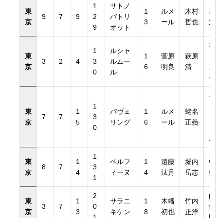
1
サトノ
東
1
ルメ
木村
里
9
7
9
2
パトリ
京
3
ール
哲也
治
9
オット
社
1
ルシャ
東
1
菅原
萩原
レ
3
2
4
3
ルムー
京
6
明良
清
ス
0
ル
ー
覧
キ
1
ロ
東
1
パヴェ
1
ルメ
蛯名
7
7
3
ト
京
5
リング
6
ール
正義
0
ァ
ム
1
東
1
ベルフ
1
遠藤
堀内
中
8
7
3
京
4
ィーヌ
4
汰月
岳志
栄
1
2
由
東
1
サラニ
1
木幡
竹内
3
7
0
健
京
3
キケン
8
初也
正洋
1
郎