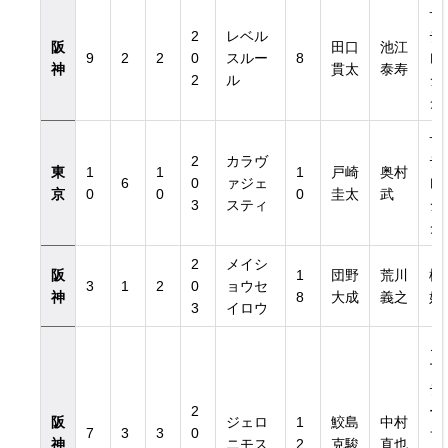
サ
2
レベル
デ
阪
田口
池江
9
2
2
0
スルー
8
レ
神
貫太
泰寿
2
ル
シ
グ
サ
2
カラヴ
デ
東
1
1
1
戸崎
奥村
6
0
ァジェ
レ
京
0
0
0
圭太
武
3
スティ
シ
グ
2
メイシ
阪
1
団野
荒川
松
3
1
2
0
ョウセ
神
8
大成
義之
好
3
イロウ
ノ
マ
デ
2
ー
阪
ジェロ
1
鮫島
中村
7
3
3
0
ラ
神
ニモス
2
克駿
直也