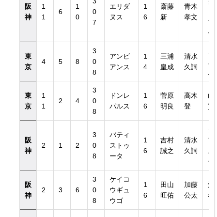
3
グ
阪
1
1
エリダ
1
斎藤
青木
6
0
ッ
神
1
0
ヌス
6
新
孝文
7
フ
ー
3
ノ
東
アンビ
1
三浦
清水
4
5
8
0
ス
京
アンス
4
皇成
久詞
8
ル
3
東
1
ドンレ
1
菅原
高木
山
2
4
0
京
1
パルス
6
明良
登
貢
8
タ
3
バティ
阪
1
吉村
清水
フ
2
1
2
0
ストゥ
神
6
誠之
久詞
ス
8
ータ
ー
3
ケイコ
阪
1
田山
加藤
酒
2
3
6
0
ウギュ
神
6
旺佑
公太
孝
8
ウゴ