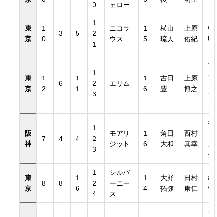
0
ェロー
1
東
1
ニコラ
1
横山
上原
中
3
5
2
京
0
ウス
5
琉人
佑紀
明
1
ネ
1
メ
東
1
1
1
吉田
上原
6
2
エリム
レ
京
2
1
6
豊
博之
3
シ
グ
社
1
阪
モアリ
1
角田
西村
レ
7
4
4
2
神
ジット
6
大和
真幸
ス
3
ー
1
シルバ
東
1
1
大野
田村
亀
8
8
2
ーニー
京
6
4
拓弥
康仁
哲
4
ス
キ