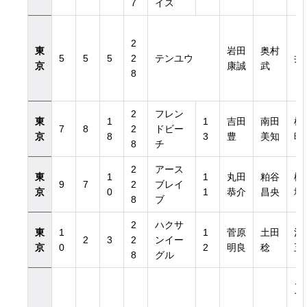
7
イス
ィ
2
東
岩田
奥村
5
5
5
2
テンユウ
井
京
康誠
武
8
2
フレン
東
1
1
吉田
南田
横
7
8
2
ドビー
京
8
3
豊
美知
晴
8
チ
2
アース
東
1
1
丸田
粕谷
松
9
7
2
ブレイ
京
0
1
恭介
昌央
増
8
ブ
2
ハクサ
東
1
1
菅原
土田
河
2
3
2
ンイー
京
0
2
明良
稔
五
8
グル
ノ
マ