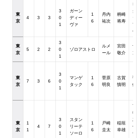
ビ
3
ガーン
グ
東
1
丹内
柄崎
4
3
3
0
ディー
ッ
京
6
祐次
将寿
1
ヴァ
フ
ー
3
東
ルメ
宮田
サ
5
2
2
0
ゾロアストロ
京
ール
敬介
ン
1
3
東
マンゲ
1
菅原
古賀
平
7
3
6
0
京
タック
6
明良
慎明
信
1
了
寺
3
スタン
二
東
1
1
戸崎
稲垣
4
7
0
リーテ
ー
京
1
6
圭太
幸雄
1
ソーロ
デ