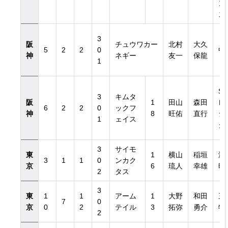
ン
ス
3
阪
チュウワカー
北村
大久
5
2
2
0
中
神
ネギー
友一
保龍
1
ST
3
キムタ
阪
1
田山
森田
レ
6
2
2
0
ックフ
神
8
旺佑
直行
シ
1
ェイス
グ
3
サイモ
東
1
横山
稲垣
澤
3
1
1
0
ンカク
京
6
琉人
幸雄
昭
2
タス
3
東
1
1
アーム
1
大野
和田
三
7
0
京
0
2
テイル
3
拓弥
勇介
牧
2