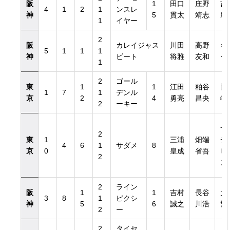
阪
1
田口
庄野
吉
4
1
2
1
ンスレ
神
5
貫太
靖志
勝
1
イヤー
2
阪
カレイジャス
川田
高野
キ
5
1
1
1
神
ビート
将雅
友和
ー
1
2
ゴール
東
1
1
江田
粕谷
岡
1
7
1
デンル
京
2
4
勇亮
昌央
牧
2
ーキー
サ
2
東
1
三浦
畑端
デ
4
6
1
サダメ
8
京
0
皇成
省吾
ヒ
2
ズ
2
ライン
阪
1
1
吉村
長谷
大
3
8
1
ピクシ
神
5
6
誠之
川浩
繁
2
ー
2
タイセ