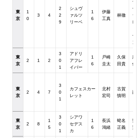
デ
2
シュヴ
ー
東
1
1
伊藤
3
4
2
ァルツ
林徹
ラ
京
0
6
工真
9
リーベ
レ
ド
ー
ン
3
アドリ
東
1
戸崎
久保
尾
2
1
2
0
アフレ
京
6
圭太
田貴
信
1
イバー
3
東
カフェスカー
北村
古賀
2
4
7
0
西
京
レット
宏司
慎明
1
3
シアワ
東
1
1
長浜
蛯名
窪
2
8
0
セデス
京
5
6
鴻緒
正義
芳
1
カ