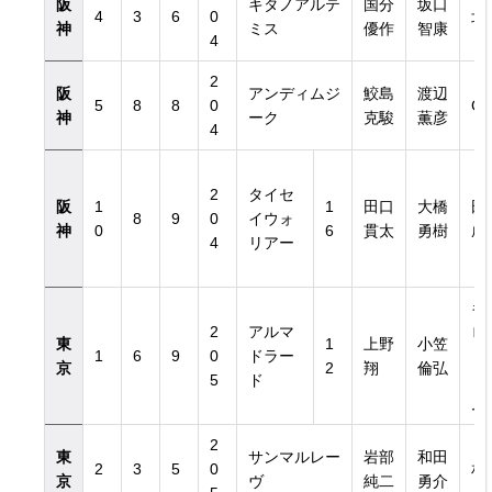
阪
キタノアルテ
国分
坂口
4
3
6
0
北
神
ミス
優作
智康
4
2
阪
アンディムジ
鮫島
渡辺
5
8
8
0
G
神
ーク
克駿
薫彦
き）
4
き）
2
タイセ
阪
1
1
田口
大橋
田
8
9
0
イウォ
神
0
6
貫太
勇樹
成
4
リアー
キ
2
アルマ
ロ
東
1
上野
小笠
1
6
9
0
ドラー
ト
京
2
翔
倫弘
5
ド
ァ
ム
2
東
サンマルレー
岩部
和田
2
3
5
0
相
京
ヴ
純二
勇介