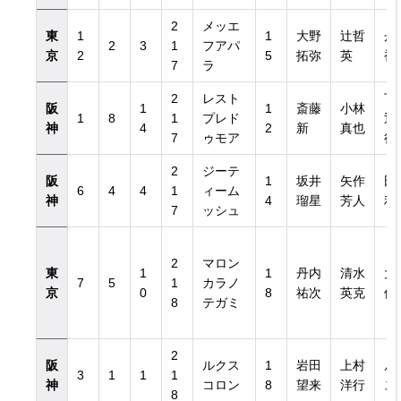
2
メッエ
東
1
1
大野
辻哲
丹
2
3
1
フアパ
京
2
5
拓弥
英
裕
7
ラ
2
レスト
下
阪
1
1
斎藤
小林
1
8
1
プレド
辺
神
4
2
新
真也
7
ゥモア
行
2
ジーテ
阪
1
坂井
矢作
田
6
4
4
1
ィーム
神
4
瑠星
芳人
利
7
ッシュ
2
マロン
東
1
1
丹内
清水
大
7
5
1
カラノ
京
0
8
祐次
英克
佑
8
テガミ
2
阪
ルクス
1
岩田
上村
ル
3
1
1
1
神
コロン
8
望来
洋行
ス
8