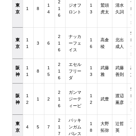
2
デ
東
1
ジオフ
1
鷲頭
清水
1
8
1
レ
京
4
ロント
3
虎太
久詞
6
シ
グ
ST
2
ナッカ
東
1
1
高倉
北出
レ
3
6
1
ーフェ
京
1
6
稜
成人
シ
6
イス
グ
2
エセル
阪
1
1
1
武藤
武藤
高
8
1
フリー
神
1
5
3
雅
善則
文
6
ダ
SS
2
ガンマ
阪
1
1
渡辺
レ
1
2
1
ジーテ
武豊
神
2
2
薫彦
シ
6
ィーピ
グ
2
バッキ
ゴ
東
1
大野
辻哲
4
5
7
1
ンガム
ル
京
8
拓弥
英
7
パレス
ィ