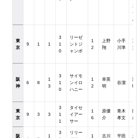
ス
イ
ル
3
リーゼ
東
1
上野
小手
三
9
1
1
1
ントジ
京
2
翔
川準
大
0
ャンボ
3
サイモ
阪
1
1
幸英
澤
6
8
1
ンイロ
谷潔
神
3
2
明
昭
0
ハニー
3
タイセ
東
1
原優
青木
田
9
3
3
1
イアー
京
6
介
孝文
成
1
サー
3
リリー
阪
1
1
古川
平田
土