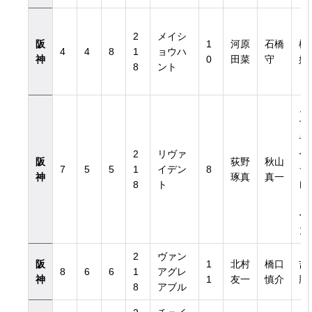
2
メイシ
阪
1
河原
石橋
松
4
4
8
1
ョウハ
神
0
田菜
守
好
8
ント
ノ
マ
デ
2
リヴァ
ー
阪
荻野
秋山
7
5
5
1
イデン
8
ラ
神
琢真
真一
8
ト
レ
ド
ー
ン
2
ヴァン
阪
1
北村
橋口
吉
8
6
6
1
アグレ
神
1
友一
慎介
勝
8
アブル