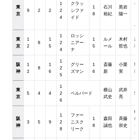
1
クラッ
ロ
東
1
石川
黒岩
9
2
2
2
シファ
ト
京
8
裕紀
陽一
4
イド
ァ
ム
1
ロッシ
東
1
1
1
ルメ
木村
吉
8
2
ニアー
京
2
5
5
ール
哲也
和
4
ナ
1
阪
1
1
グリー
1
斎藤
小栗
増
8
2
神
2
6
ズマン
6
新
実
和
5
1
東
横山
武井
5
4
4
2
ベルバード
S
京
武史
亮
6
G1
1
ファー
阪
1
森田
斉藤
レ
3
5
9
2
ニスク
神
8
誠也
崇史
シ
8
リーク
グ