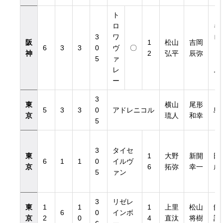
ト
ロ
キ
3
ワ
ロ
阪
1
松山
吉岡
6
3
3
0
ヴ
〇
ト
神
2
弘平
辰弥
5
ァ
ァ
レ
ム
ー
3
東
横山
尾形
5
3
3
0
アドレニコル
島
京
琉人
和幸
5
3
タイセ
東
1
大野
新開
田
6
1
1
0
イルヴ
京
6
拓弥
幸一
成
5
ァン
3
リゼレ
東
1
1
1
上里
松山
飯
6
0
インボ
京
2
0
4
直汰
将樹
訓