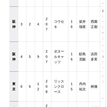
ム
H.
シ
2
阪
コウセ
1
坂井
西園
イ
3
2
4
0
神
キ
6
瑠星
正都
ク
7
ハ
ダ
サ
2
ボヌー
デ
阪
1
鮫島
浜田
4
5
9
0
ルキャ
レ
神
6
克駿
多実
7
ッツ
シ
グ
キ
2
リッス
ロ
東
1
1
丹内
6
6
0
ンクロ
林徹
ト
京
2
5
祐次
8
ース
ァ
ム
2