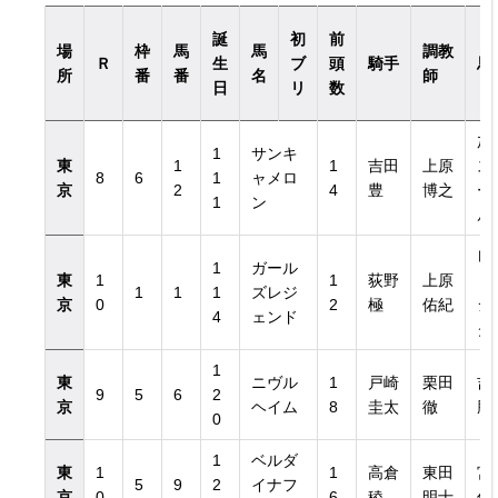
誕
初
前
場
枠
馬
馬
調教
Ｒ
生
ブ
頭
騎手
馬
所
番
番
名
師
日
リ
数
加
1
サンキ
東
1
1
吉田
上原
ス
8
6
1
ャメロ
京
2
4
豊
博之
ー
1
ン
ル
レ
1
ガール
東
1
1
荻野
上原
ド
1
1
1
ズレジ
京
0
2
極
佑紀
ジ
4
ェンド
ク
1
東
ニヴル
1
戸崎
栗田
吉
9
5
6
2
京
ヘイム
8
圭太
徹
勝
0
1
ベルダ
東
1
1
高倉
東田
宮
5
9
2
イナフ
京
0
6
稜
明士
俊