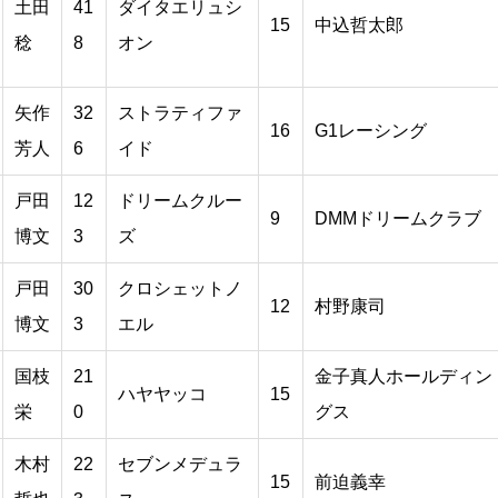
土田
41
ダイタエリュシ
15
中込哲太郎
稔
8
オン
矢作
32
ストラティファ
16
G1レーシング
芳人
6
イド
戸田
12
ドリームクルー
9
DMMドリームクラブ
博文
3
ズ
戸田
30
クロシェットノ
12
村野康司
博文
3
エル
国枝
21
金子真人ホールディン
ハヤヤッコ
15
栄
0
グス
木村
22
セブンメデュラ
15
前迫義幸