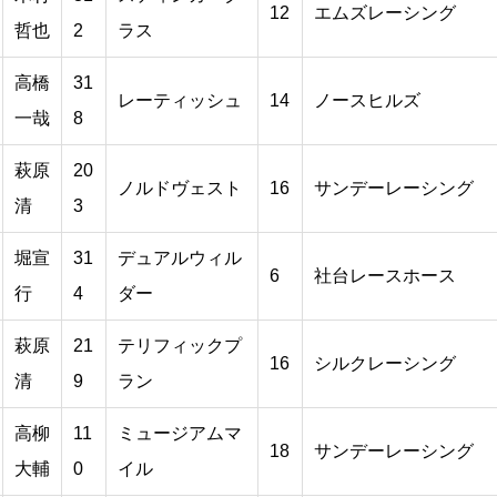
12
エムズレーシング
哲也
2
ラス
高橋
31
レーティッシュ
14
ノースヒルズ
一哉
8
萩原
20
ノルドヴェスト
16
サンデーレーシング
清
3
堀宣
31
デュアルウィル
6
社台レースホース
行
4
ダー
萩原
21
テリフィックプ
16
シルクレーシング
清
9
ラン
高柳
11
ミュージアムマ
18
サンデーレーシング
大輔
0
イル