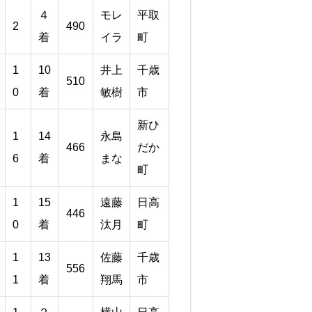
４
モレ
平取
2
490
着
イラ
町
1
10
井上
千歳
510
0
着
敏樹
市
新ひ
1
14
永島
466
だか
6
着
まな
町
1
15
遠藤
日高
446
0
着
汰月
町
1
13
佐藤
千歳
556
1
着
翔馬
市