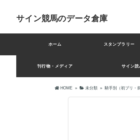
サイン競馬のデータ倉庫
ホーム
スタンプラリー 
刊行物・メディア
サイン読
HOME
»
未分類
»
騎手別（初ブリ・前