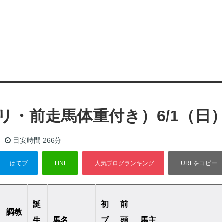
リ・前走馬体重付き）6/1（日
目安時間
266分
誕
初
前
調教
生
馬名
ブ
頭
馬主