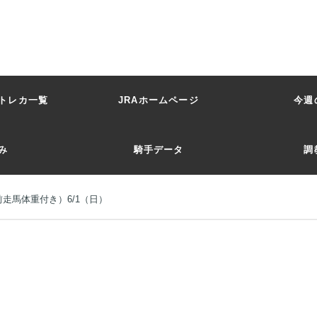
トレカ一覧
JRAホームページ
今週
み
騎手データ
調
走馬体重付き）6/1（日）