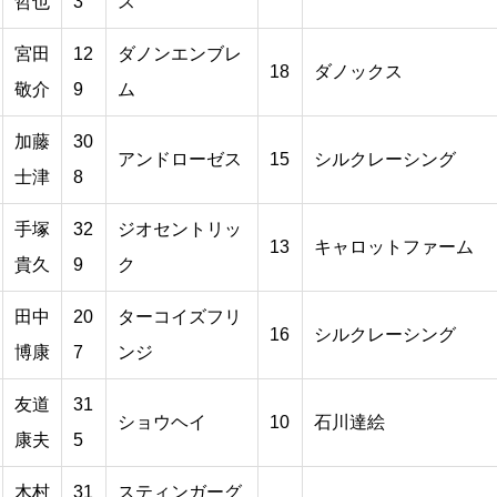
哲也
3
ス
宮田
12
ダノンエンブレ
18
ダノックス
敬介
9
ム
加藤
30
アンドローゼス
15
シルクレーシング
士津
8
手塚
32
ジオセントリッ
13
キャロットファーム
貴久
9
ク
田中
20
ターコイズフリ
16
シルクレーシング
博康
7
ンジ
友道
31
ショウヘイ
10
石川達絵
康夫
5
木村
31
スティンガーグ