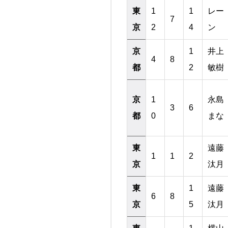
東
1
1
レー
7
京
2
4
ン
京
1
井上
4
8
都
2
敏樹
京
1
永島
3
6
都
0
まな
東
遠藤
1
1
2
京
汰月
東
1
遠藤
6
8
京
5
汰月