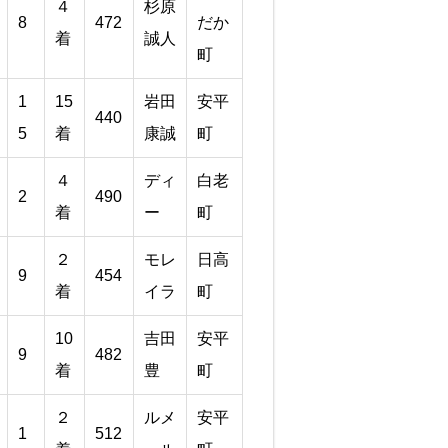
４
杉原
8
472
だか
着
誠人
町
1
15
岩田
安平
440
5
着
康誠
町
４
ディ
白老
2
490
着
ー
町
２
モレ
日高
9
454
着
イラ
町
10
吉田
安平
9
482
着
豊
町
２
ルメ
安平
1
512