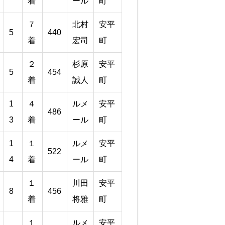
着
ール
町
７
北村
安平
5
440
着
宏司
町
２
杉原
安平
5
454
着
誠人
町
1
４
ルメ
安平
486
3
着
ール
町
1
１
ルメ
安平
522
4
着
ール
町
１
川田
安平
8
456
着
将雅
町
１
ルメ
安平