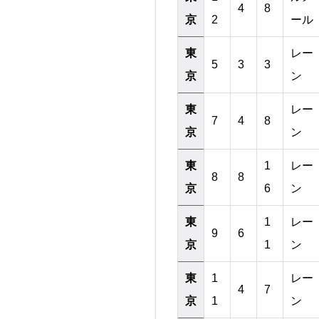
4
8
京
2
ール
東
レー
5
3
3
京
ン
東
レー
7
4
8
京
ン
東
1
レー
8
8
京
6
ン
東
1
レー
9
6
京
1
ン
東
1
レー
4
7
京
1
ン