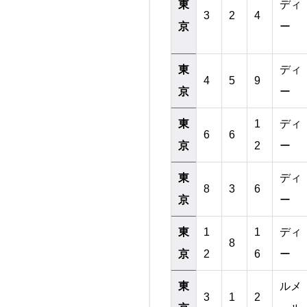
東
ディ
3
2
4
京
ー
東
ディ
4
5
9
京
ー
東
1
ディ
6
6
京
2
ー
東
ディ
8
3
6
京
ー
東
1
1
ディ
8
京
2
6
ー
東
ルメ
3
1
2