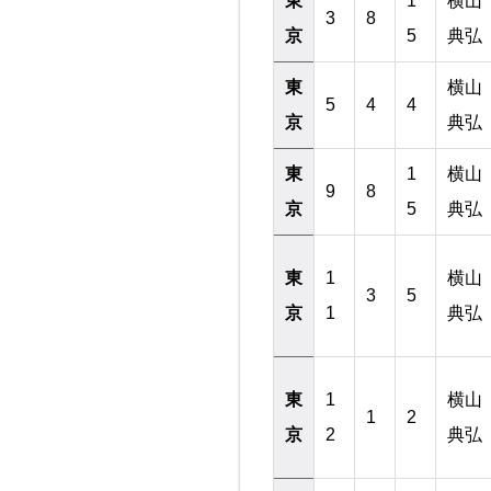
東
1
横山
3
8
京
5
典弘
東
横山
5
4
4
京
典弘
東
1
横山
9
8
京
5
典弘
東
1
横山
3
5
京
1
典弘
東
1
横山
1
2
京
2
典弘