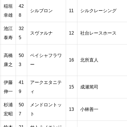
稲垣
42
シルブロン
11
シルクレーシング
幸雄
8
池江
32
スヴァルナ
12
社台レースホース
泰寿
5
高橋
50
ペイシャフラワ
16
北所直人
康之
3
ー
伊藤
41
アークエタニテ
15
成瀬篤司
伸一
9
ィ
杉浦
50
メンドロントッ
13
小林善一
宏昭
7
ト