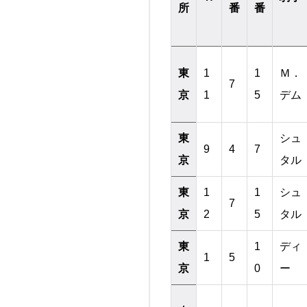
所
番
番
東
1
1
Ｍ．
7
京
1
5
デム
東
シュ
9
4
7
京
タル
東
1
1
シュ
7
京
2
5
タル
東
1
ディ
1
5
京
0
ー