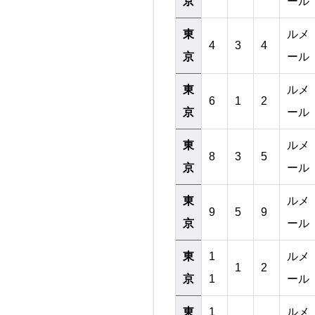
京
ール
東
ルメ
4
3
4
京
ール
東
ルメ
6
1
2
京
ール
東
ルメ
8
3
5
京
ール
東
ルメ
9
5
9
京
ール
東
1
ルメ
1
2
京
1
ール
東
1
ルメ