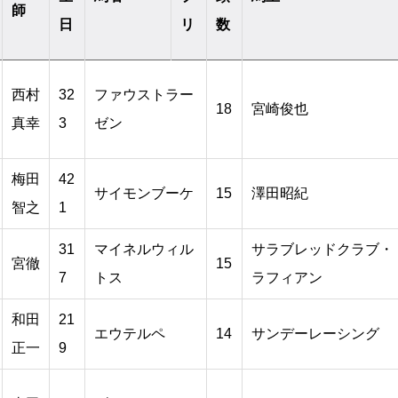
師
日
リ
数
西村
32
ファウストラー
18
宮崎俊也
真幸
3
ゼン
梅田
42
サイモンブーケ
15
澤田昭紀
智之
1
31
マイネルウィル
サラブレッドクラブ・
宮徹
15
7
トス
ラフィアン
和田
21
エウテルペ
14
サンデーレーシング
正一
9