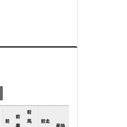
）
前
前
前
馬
前走
着
産地