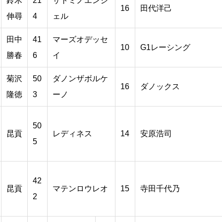
鈴木
21
サトミノエンジ
16
田代洋己
伸尋
4
ェル
田中
41
マーズオデッセ
10
G1レーシング
勝春
6
イ
菊沢
50
ダノンザボルケ
16
ダノックス
隆徳
3
ーノ
50
昆貢
レディネス
14
安原浩司
5
42
昆貢
マテンロウレオ
15
寺田千代乃
2