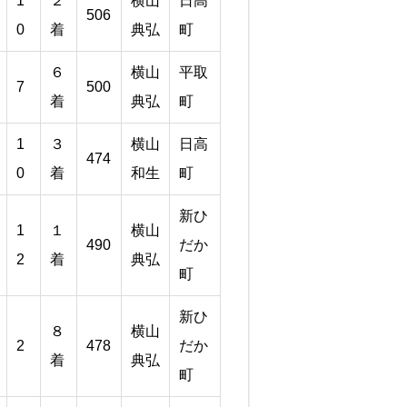
1
２
横山
日高
506
0
着
典弘
町
６
横山
平取
7
500
着
典弘
町
1
３
横山
日高
474
0
着
和生
町
新ひ
1
１
横山
490
だか
2
着
典弘
町
新ひ
８
横山
2
478
だか
着
典弘
町