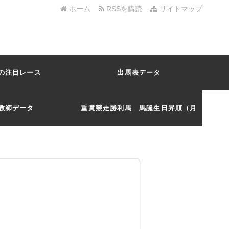
ホーム
RSSを購読
サイトマップ
の注目レース
出馬表データ
教師データ
重賞競走勝利馬 馬誕生日昇順（月
日）