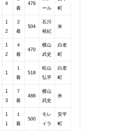
4
476
着
ール
町
1
２
石川
504
米
2
着
裕紀
1
４
横山
白老
470
2
着
武史
町
１
松山
白老
1
518
着
弘平
町
1
７
横山
488
米
3
着
武史
1
１
モレ
安平
500
1
着
イラ
町