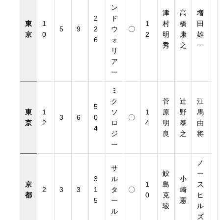
ン
津
高
増
2
ド
東
1
1
村
橋
田
5
9
2
ウ
〇
2
京
0
2
明
康
雄
6
ォ
秀
之
一
リ
ア
ー
ミ
ク
菅
辻
江
5
東
1
ソ
1
原
野
馬
3
6
0
〇
6
京
2
ロ
4
明
泰
由
4
ジ
良
之
将
ー
ノ
サ
鮫
ー
3
ル
小
京
1
島
ス
1
2
3
3
1
タ
〇
崎
都
0
克
ヒ
0
5
ー
憲
駿
ル
ル
ズ