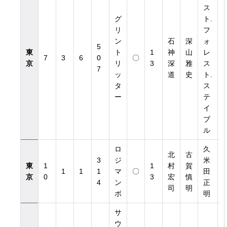
ス
グ
ト.
リ
フ
ン
石
深
ォ
5
東
ト
1
神
山
レ
1
7
3
6
0
〇
京
リ
3
深
雅
ス
1
7
ッ
道
史
ト.
タ
ス
ー
テ
イ
ブ
ル
ロ
久
北
古
3
ジ
米
東
1
1
村
賀
1
1
1
1
マ
〇
田
京
0
3
宏
慎
3
4
ン
正
司
明
ボ
明
サ
ウ