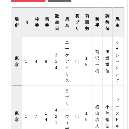
誕
初
前
調
場
枠
馬
馬
騎
馬
Ｒ
生
ブ
頭
教
所
番
番
名
手
主
日
リ
数
師
ニ
K
ー
H
菊
伊
3
ケ
レ
東
1
沢
坂
1
1
4
8
1
ア
〇
ー
京
5
一
重
1
4
イ
シ
樹
信
リ
ン
ス
グ
ラ
ブ
ノ
リ
横
小
ー
4
ー
東
1
1
山
笠
ス
1
1
7
2
ウ
〇
京
4
0
琉
倫
ヒ
0
1
ィ
人
弘
ル