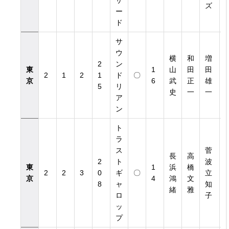
ザ
ズ
ー
ド
サ
ウ
横
和
増
2
ン
東
1
山
田
田
2
1
2
1
ド
〇
3
京
6
武
正
雄
5
リ
史
一
一
ア
ン
ト
ラ
ス
菅
長
高
2
ト
波
東
1
浜
橋
1
2
2
3
0
ギ
〇
立
京
4
鴻
文
2
8
ャ
知
緒
雅
ロ
子
ッ
プ