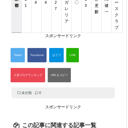
4
4
2
ガ
〇
ー
2
都
1
3
吏
健
7
レ
ス
麒
一
リ
ク
ア
ラ
ブ
き）
スポンサードリンク
き）
未分類
0
スポンサードリンク
この記事に関連する記事一覧