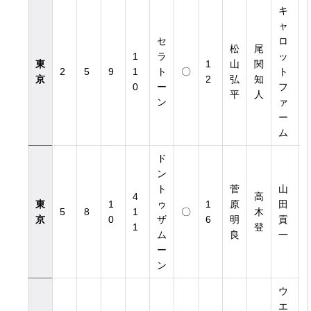
キ
ャ
セ
ロ
松
尾
1
ラ
ッ
東
1
山
関
2
5
9
1
ト
〇
ト
4
京
2
弘
知
0
ー
フ
平
人
ン
ァ
覧
ー
ム
ド
ン
ト
菅
山
4
高
東
1
ゥ
1
原
田
1
5
8
1
〇
木
京
0
ザ
6
明
貢
3
1
登
ム
良
一
ー
ン
ウ
エ