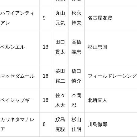
ハワイアンティ
丸山
松永
9
名古屋友豊
アレ
元気
幹夫
田口
高橋
ベルシエル
13
杉山忠国
貫太
義忠
菱田
橋口
マッセダムール
16
フィールドレーシング
裕二
慎介
佐々
本間
ペイシャブギー
16
北所直人
木大
忍
カワキタマナレ
鮫島
杉山
8
川島徹郎
ア
克駿
佳明