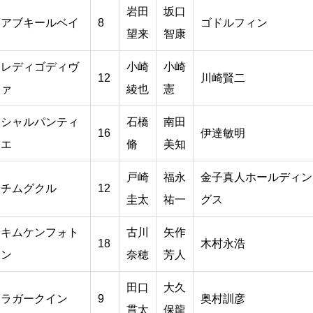
岩田
坂口
アブキールベイ
8
ゴドルフィン
望来
智康
レディゴディヴ
小崎
小崎
12
川崎賢二
ァ
綾也
憲
シャルパンティ
石橋
南田
16
伊達敏明
エ
脩
美知
戸崎
福永
金子真人ホールディン
チムグクル
12
圭太
祐一
グス
キムケンフォト
古川
矢作
18
木村永浩
ン
奈穂
芳人
田口
大久
ラガークイン
9
奥村訓彦
貫太
保龍