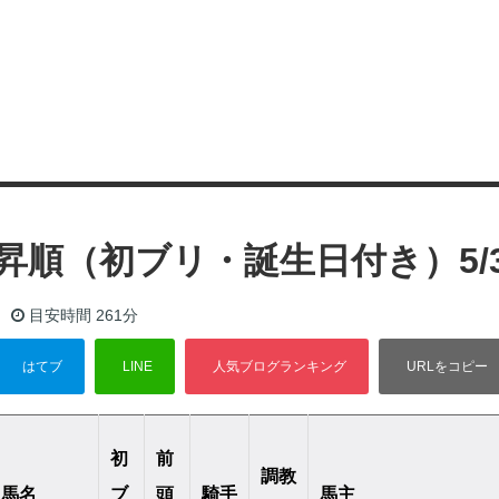
昇順（初ブリ・誕生日付き）5/
目安時間
261分
初
前
調教
馬名
ブ
頭
騎手
馬主