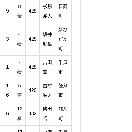
８
杉原
日高
9
428
着
誠人
町
新ひ
４
坂井
3
428
だか
着
瑠星
町
７
吉田
千歳
1
428
着
豊
市
1
５
吉村
登別
428
6
着
誠之
市
12
柴田
浦河
6
432
着
裕一
町