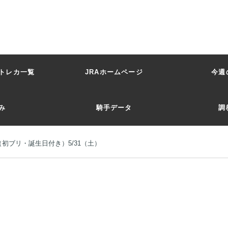
トレカ一覧
JRAホームページ
今週
み
騎手データ
調
初ブリ・誕生日付き）5/31（土）