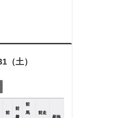
31（土）
前
前
前
馬
前走
着
産地