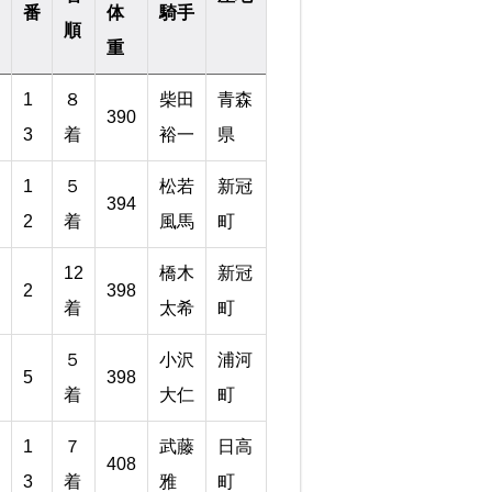
番
体
騎手
順
重
1
８
柴田
青森
390
3
着
裕一
県
1
５
松若
新冠
394
2
着
風馬
町
12
橋木
新冠
2
398
着
太希
町
５
小沢
浦河
5
398
着
大仁
町
1
７
武藤
日高
408
3
着
雅
町