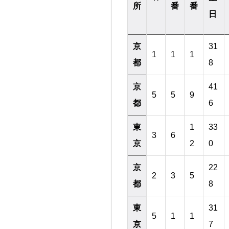
所
番
番
日
京
31
1
1
1
都
8
京
41
5
5
9
都
6
東
1
33
3
6
京
2
0
京
22
2
3
5
都
8
東
31
5
1
1
京
7