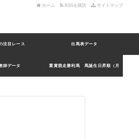
ホーム
RSSを購読
サイトマップ
の注目レース
出馬表データ
教師データ
重賞競走勝利馬 馬誕生日昇順（月
日）