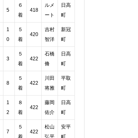
６
ルメ
日高
5
418
着
ート
町
1
５
吉村
新冠
420
0
着
智洋
町
５
石橋
日高
3
422
着
脩
町
５
川田
平取
8
422
着
将雅
町
1
８
藤岡
日高
422
2
着
佑介
町
５
松山
安平
7
422
着
弘平
町