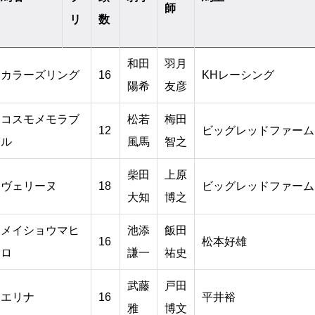
師
リ
数
和田
羽月
カラーズリング
16
KHレーシング
陽希
友彦
コスモメモラブ
松若
梅田
12
ビッグレッドファーム
ル
風馬
智之
柴田
上原
ヴェリーヌ
18
ビッグレッドファーム
大知
博之
メイショウマヒ
池添
飯田
16
松本好雄
ロ
謙一
祐史
武藤
戸田
エリナ
16
平井裕
雅
博文