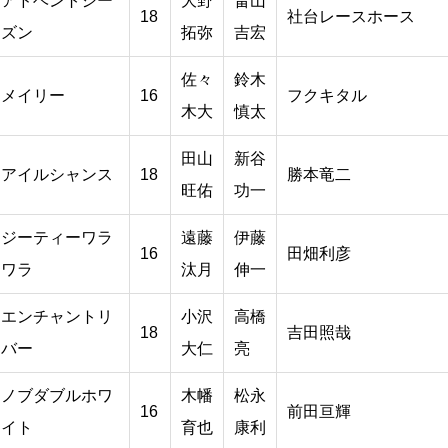
アドベントシー
大野
畠山
18
社台レースホース
ズン
拓弥
吉宏
佐々
鈴木
メイリー
16
フクキタル
木大
慎太
田山
新谷
アイルシャンス
18
勝本竜二
旺佑
功一
ジーティーワラ
遠藤
伊藤
16
田畑利彦
ワラ
汰月
伸一
エンチャントリ
小沢
高橋
18
吉田照哉
バー
大仁
亮
ノブダブルホワ
木幡
松永
16
前田亘輝
イト
育也
康利