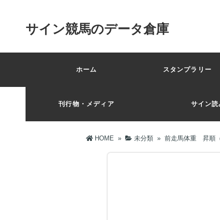
サイン競馬のデータ倉庫
ホーム
スタンプラリー 
刊行物・メディア
サイン読
HOME
»
未分類
»
前走馬体重 昇順（