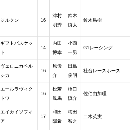
津村
鈴木
ジルクン
16
鈴木昌樹
明秀
慎太
ギフトバスケッ
内田
小西
14
G1レーシング
ト
博幸
一男
ヴェロニカペル
原優
田島
16
社台レースホース
シカ
介
俊明
エールラヴィク
松若
橋口
16
佐伯由加理
トワ
風馬
慎介
エイカイソフィ
和田
梅田
17
二木英実
ア
陽希
智之