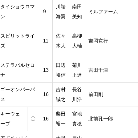
タイショウロマ
川端
南田
9
ミルファーム
ン
海翼
美知
スピリットライ
佐々
高柳
11
吉岡寛行
ズ
木大
大輔
ステラバルセロ
田辺
菊川
13
吉田千津
ナ
裕信
正達
ゴーオンパーパ
吉村
長谷
16
前田剛
ス
誠之
川浩
キーウェ
柴田
宮地
〇
16
北前孔一郎
ーブ
裕一
貴稔