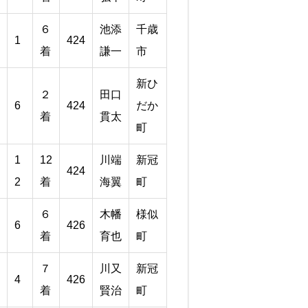
６
池添
千歳
1
424
着
謙一
市
新ひ
２
田口
6
424
だか
着
貫太
町
1
12
川端
新冠
424
2
着
海翼
町
６
木幡
様似
6
426
着
育也
町
７
川又
新冠
4
426
着
賢治
町