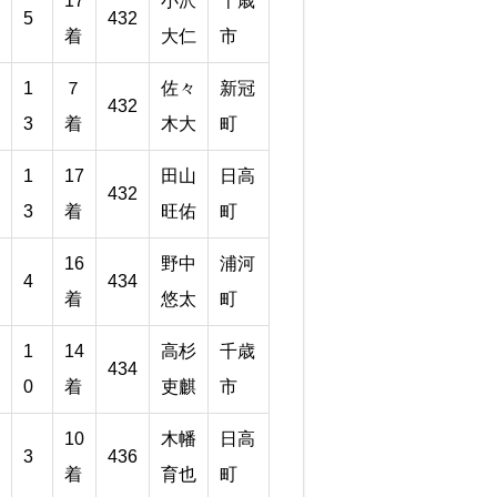
17
小沢
千歳
5
432
着
大仁
市
1
７
佐々
新冠
432
3
着
木大
町
1
17
田山
日高
432
3
着
旺佑
町
16
野中
浦河
4
434
着
悠太
町
1
14
高杉
千歳
434
0
着
吏麒
市
10
木幡
日高
3
436
着
育也
町