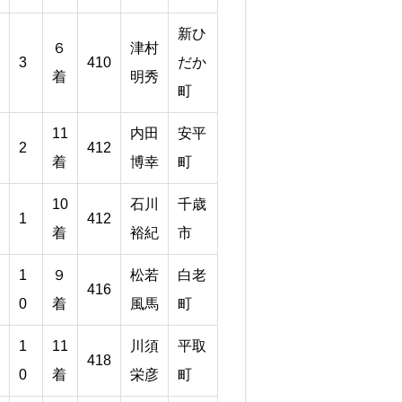
新ひ
６
津村
3
410
だか
着
明秀
町
11
内田
安平
2
412
着
博幸
町
10
石川
千歳
1
412
着
裕紀
市
1
９
松若
白老
416
0
着
風馬
町
1
11
川須
平取
418
0
着
栄彦
町