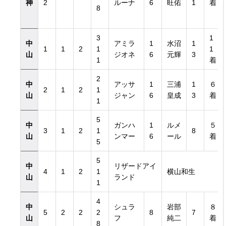
神
2
ルーナ
6
旺佑
1
着
8
3
1
中
アミラ
1
水沼
1
1
1
2
1
1
山
ジオネ
6
元輝
3
1
着
2
中
アッサ
1
三浦
1
６
2
1
2
1
山
ジャン
6
皇成
3
着
1
日付き）
5
中
ガンハ
1
ルメ
５
3
1
2
1
8
日付き）
山
ンマー
6
ール
着
5
5
中
リザードアイ
4
1
2
1
横山和生
山
ランド
1
4
中
シュラ
岩部
８
5
2
2
2
8
7
山
フ
純二
着
8