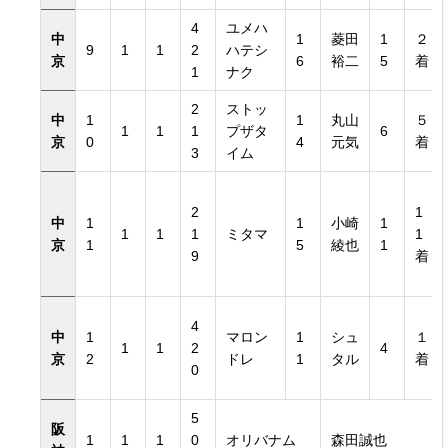
4
ユメハ
中
1
菱田
1
２
9
1
1
2
ハテシ
京
6
裕二
5
着
1
ナク
2
ストッ
中
1
1
丸山
５
1
1
1
プザタ
6
京
0
4
元気
着
3
イム
2
1
中
1
1
小崎
1
1
1
1
ミタマ
1
京
1
5
綾也
1
9
着
4
中
1
マロン
1
シュ
１
1
1
2
4
京
2
ドレ
1
タル
着
0
5
阪
1
1
1
0
オリバナム
森田誠也