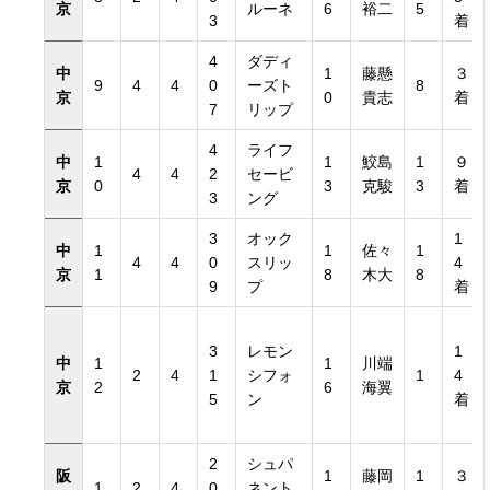
京
ルーネ
6
裕二
5
3
着
4
ダディ
中
1
藤懸
３
9
4
4
0
ーズト
8
京
0
貴志
着
7
リップ
4
ライフ
中
1
1
鮫島
1
９
4
4
2
セービ
京
0
3
克駿
3
着
3
ング
3
オック
1
中
1
1
佐々
1
4
4
0
スリッ
4
京
1
8
木大
8
9
プ
着
3
レモン
1
中
1
1
川端
2
4
1
シフォ
1
4
京
2
6
海翼
5
ン
着
2
シュパ
阪
1
藤岡
1
３
1
2
4
0
ネント