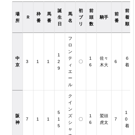
誕
初
前
前
場
枠
馬
馬
前
Ｒ
生
ブ
頭
騎手
着
所
番
番
名
番
日
リ
数
順
フ
ロ
ン
1
中
テ
1
佐々
６
3
1
1
2
〇
6
京
ィ
6
木大
着
9
エ
ー
ル
ク
イ
ン
5
1
阪
ズ
1
鷲頭
7
1
1
1
〇
7
0
神
シ
6
虎太
5
着
ャ