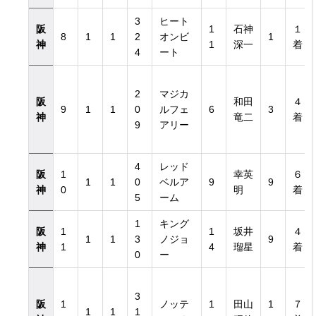
3
ヒート
阪
1
石神
１
8
1
1
2
オンビ
1
神
1
深一
着
4
ート
き）
2
マジカ
阪
和田
４
9
1
1
0
ルフェ
6
3
神
竜二
着
き）
9
アリー
4
レッド
阪
1
幸英
６
1
1
0
ベルア
9
9
神
0
明
着
5
ーム
1
キング
阪
1
1
坂井
４
1
1
3
ノジョ
9
神
1
4
瑠星
着
0
ー
3
阪
1
ノッテ
1
田山
1
７
1
1
1