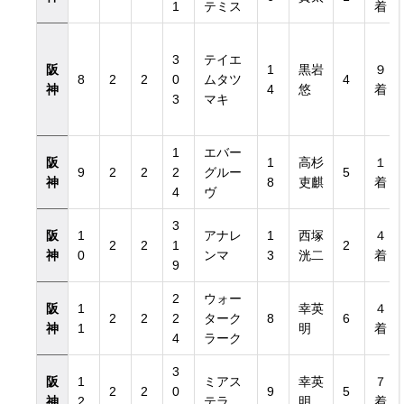
1
テミス
着
3
テイエ
阪
1
黒岩
９
8
2
2
0
ムタツ
4
神
4
悠
着
3
マキ
1
エバー
阪
1
高杉
１
9
2
2
2
グルー
5
神
8
吏麒
着
4
ヴ
3
阪
1
アナレ
1
西塚
４
2
2
1
2
神
0
ンマ
3
洸二
着
9
2
ウォー
阪
1
幸英
４
2
2
2
ターク
8
6
神
1
明
着
4
ラーク
3
阪
1
ミアス
幸英
７
2
2
0
9
5
神
2
テラ
明
着