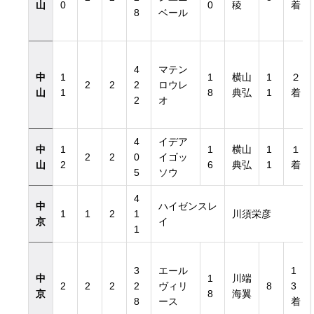
山
0
0
稜
着
8
ベール
4
マテン
中
1
1
横山
1
２
2
2
2
ロウレ
山
1
8
典弘
1
着
2
オ
4
イデア
中
1
1
横山
1
１
2
2
0
イゴッ
山
2
6
典弘
1
着
5
ソウ
4
中
ハイゼンスレ
1
1
2
1
川須栄彦
京
イ
1
3
エール
1
中
1
川端
2
2
2
2
ヴィリ
8
3
京
8
海翼
8
ース
着