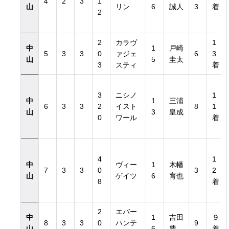
4
2
3
1
山
リン
6
誠人
3
着
2
2
カラヴ
1
中
1
戸崎
5
3
3
0
ァジェ
6
3
山
5
圭太
3
スティ
着
3
ニシノ
1
中
1
三浦
6
3
3
2
イスト
8
1
山
3
皇成
0
ワール
着
4
1
中
ヴィー
1
木幡
7
3
3
0
3
2
山
ゲイツ
6
育也
8
着
2
エバー
中
1
吉田
９
8
3
3
0
ハンテ
9
山
6
豊
着