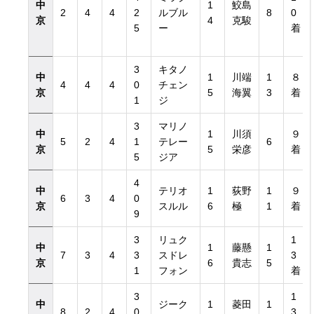
中
1
鮫島
2
4
4
2
ルブル
8
0
京
4
克駿
5
ー
着
3
キタノ
中
1
川端
1
８
4
4
4
0
チェン
京
5
海翼
3
着
1
ジ
3
マリノ
中
1
川須
９
5
2
4
1
テレー
6
京
5
栄彦
着
5
ジア
4
中
テリオ
1
荻野
1
９
6
3
4
0
京
スルル
6
極
1
着
9
3
リュク
1
中
1
藤懸
1
7
3
4
3
スドレ
3
京
6
貴志
5
1
フォン
着
3
1
中
ジーク
1
菱田
1
8
2
4
0
3