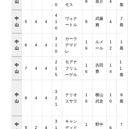
山
8
恭介
4
0
モス
着
4
中
ヴェナ
武藤
７
5
4
4
1
8
4
山
ートル
雅
着
0
3
カーラ
中
1
ルメ
1
１
6
4
4
1
デマド
山
6
ール
2
着
0
レ
2
モアナ
1
中
1
吉田
1
7
4
4
1
フリュ
1
山
6
豊
4
5
ーゲル
着
3
中
テリオ
1
横山
1
８
8
4
4
2
山
スサラ
6
武史
0
着
1
3
キャン
中
1
野中
７
9
2
4
1
ディド
6