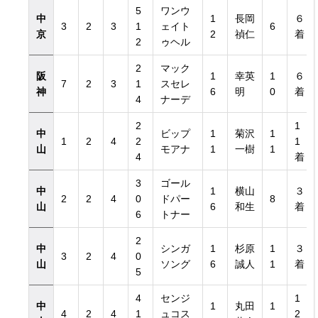
5
ワンウ
中
1
長岡
６
3
2
3
1
ェイト
6
京
2
禎仁
着
2
ゥヘル
2
マック
阪
1
幸英
1
６
7
2
3
1
スセレ
神
6
明
0
着
4
ナーデ
2
1
中
ビップ
1
菊沢
1
1
2
4
2
1
山
モアナ
1
一樹
1
4
着
3
ゴール
中
1
横山
３
2
2
4
0
ドパー
8
山
6
和生
着
6
トナー
2
中
シンガ
1
杉原
1
３
3
2
4
0
山
ソング
6
誠人
1
着
5
4
センジ
1
中
1
丸田
1
4
2
4
1
ュコス
2