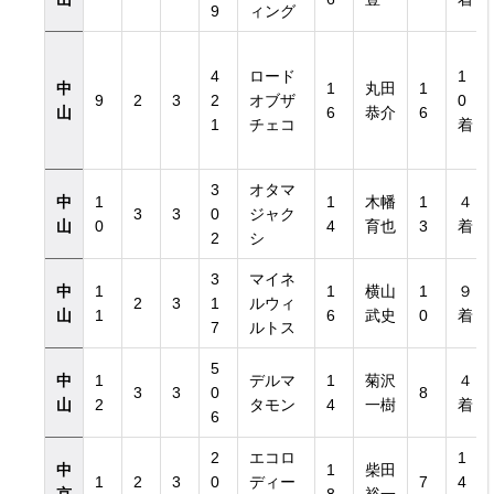
9
ィング
4
ロード
1
中
1
丸田
1
9
2
3
2
オブザ
0
山
6
恭介
6
1
チェコ
着
3
オタマ
中
1
1
木幡
1
４
3
3
0
ジャク
山
0
4
育也
3
着
2
シ
3
マイネ
中
1
1
横山
1
９
2
3
1
ルウィ
山
1
6
武史
0
着
7
ルトス
5
中
1
デルマ
1
菊沢
４
3
3
0
8
山
2
タモン
4
一樹
着
6
2
エコロ
1
中
1
柴田
1
2
3
0
ディー
7
4