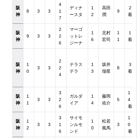
4
阪
ディナ
1
高田
２
8
3
3
1
9
神
ースタ
2
潤
着
7
2
マーゴ
阪
1
北村
1
１
9
3
3
2
ットレ
神
6
宏司
1
着
6
ジーナ
2
阪
1
テラス
1
坂井
３
3
3
2
8
神
0
テラ
3
瑠星
着
4
3
1
阪
1
ガルダ
1
藤岡
3
3
2
5
4
神
1
イア
4
佑介
6
着
3
サイモ
1
阪
1
1
松若
3
3
1
ンルモ
3
0
神
2
0
風馬
6
ンド
着