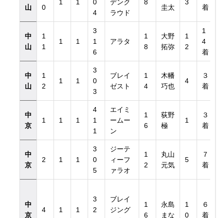
1
1
0
デンク
8
3
山
0
圭太
着
4
ラウド
3
1
中
1
1
大野
1
1
1
1
アラタ
4
山
1
8
拓弥
2
6
着
3
中
1
ブレイ
1
木幡
３
覧
1
1
0
4
山
2
ゼスト
4
巧也
着
3
4
エイミ
中
1
荻野
３
1
1
1
1
ームー
1
京
6
極
着
1
ン
3
ジーテ
中
1
丸山
７
2
1
1
0
ィーフ
5
京
2
元気
着
5
ァラオ
3
ブレイ
中
1
永島
1
６
4
1
1
2
ジング
京
6
まな
0
着