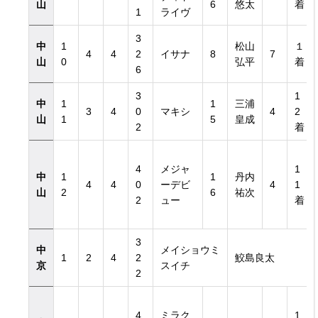
山
6
悠太
着
1
ライヴ
3
中
1
松山
１
4
4
2
イサナ
8
7
山
0
弘平
着
6
3
1
中
1
1
三浦
3
4
0
マキシ
4
2
山
1
5
皇成
2
着
4
メジャ
1
中
1
1
丹内
4
4
0
ーデビ
4
1
山
2
6
祐次
2
ュー
着
3
中
メイショウミ
1
2
4
2
鮫島良太
京
スイチ
2
4
ミラク
1