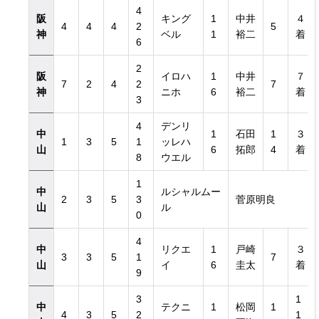
4
阪
キング
1
中井
４
4
4
4
2
5
神
ベル
1
裕二
着
6
2
阪
イロハ
1
中井
７
7
2
4
2
7
神
ニホ
6
裕二
着
3
4
デンリ
中
1
石田
1
３
1
3
5
1
ッレハ
山
6
拓郎
4
着
8
ウエル
1
中
ルシャルムー
2
3
5
3
菅原明良
山
ル
0
4
中
リクエ
1
戸崎
３
3
3
5
1
7
山
イ
6
圭太
着
9
3
1
中
テクニ
1
松岡
1
4
3
5
2
1