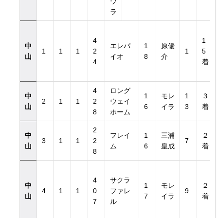
ウ
ラ
4
1
中
エレパ
1
原優
1
1
1
2
1
5
山
イオ
8
介
4
着
4
ロング
中
1
モレ
1
３
2
1
1
2
ウェイ
山
6
イラ
3
着
8
ホーム
2
中
フレイ
1
三浦
２
3
1
1
2
7
山
ム
6
皇成
着
8
4
サクラ
中
1
モレ
２
4
1
1
0
ファレ
9
山
7
イラ
着
7
ル