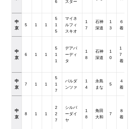
6
スター
5
マイネ
中
1
石神
1
６
5
1
1
1
ルフィ
京
7
深道
3
着
5
スキオ
5
デアパ
1
中
1
石神
1
6
1
1
1
ーディ
7
京
8
深道
0
1
タ
着
5
中
バルダ
1
永島
４
7
1
1
1
5
京
ンツァ
4
まな
着
7
2
シルバ
中
1
角田
８
8
1
1
2
ーダイ
7
京
8
大和
着
7
ヤ