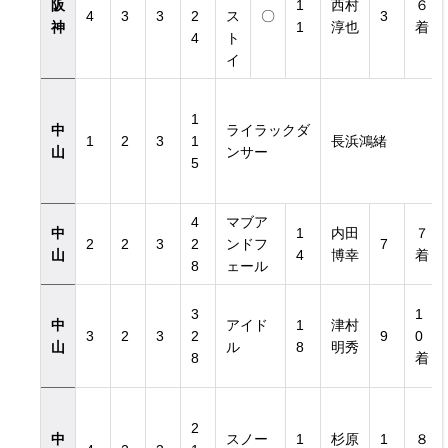
阪
1
西村
６
4
3
3
2
ス
〇
3
神
1
淳也
着
4
ト
イ
1
中
ライラックダ
1
2
3
1
長浜鴻緒
山
ンサー
5
4
マブア
中
1
内田
７
2
2
3
2
ンドフ
7
山
4
博幸
着
8
ェール
3
1
中
アイド
1
津村
3
2
3
2
9
0
山
ル
8
明秀
8
着
2
中
スノー
1
杉原
1
８