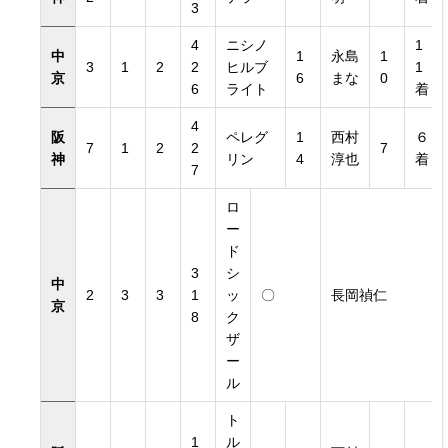
3
4
ニシノ
1
中
1
永島
1
3
1
2
2
ヒルブ
1
京
6
まな
0
6
ライト
着
4
阪
ペレグ
1
西村
６
7
1
2
2
7
神
リン
4
淳也
着
7
ロ
ー
ド
3
シ
中
2
3
3
1
ッ
〇
長岡禎仁
京
8
ク
ザ
ー
ル
ト
1
ル