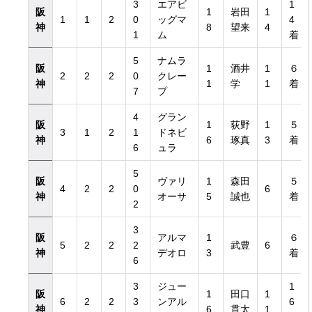
3
エアビ
1
阪
1
岩田
1
1
1
2
0
ッグマ
4
神
8
望来
4
1
ム
着
5
ナムラ
阪
1
酒井
1
６
2
2
2
0
クレー
神
1
学
1
着
7
プ
4
グラン
阪
1
荻野
1
５
3
1
2
1
ドネビ
神
6
琢真
3
着
6
ュラ
5
阪
ヴァリ
1
森田
５
4
2
2
0
6
神
オーサ
5
誠也
着
2
3
阪
アルマ
1
６
5
2
2
2
武豊
6
神
デオロ
3
着
6
3
ジュー
1
阪
1
田口
1
6
2
2
3
ンアル
6
神
6
貫太
1