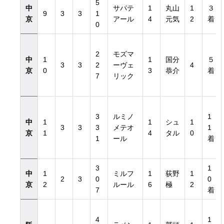
5
中
サパテ
1
丸山
1
３
9
3
3
1
京
アール
4
元気
2
着
0
2
モズマ
中
1
1
国分
５
3
3
2
ーヴェ
4
京
0
3
恭介
着
7
リック
3
ルミノ
1
中
1
1
シュ
1
3
3
3
メテオ
1
京
1
4
タル
0
1
ール
着
3
1
中
1
ミルフ
1
荻野
1
2
3
0
0
京
2
ルール
6
極
2
7
着
4
1