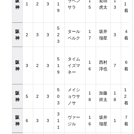
阪
ラベン
1
鷲頭
1
1
2
3
1
1
神
サラ
5
虎太
3
9
着
5
阪
タール
1
坂井
４
2
3
3
2
3
神
ベルク
7
瑠星
着
3
5
タイム
阪
1
西村
６
3
2
3
1
イズマ
7
神
6
淳也
着
9
ネー
5
メイシ
1
阪
1
加藤
1
5
2
3
0
ョウサ
2
神
8
祥太
8
3
ノサ
着
3
阪
ヴァー
1
坂井
７
6
3
3
1
1
神
ジル
6
瑠星
着
1