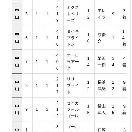
4
ミクス
中
1
モレ
７
5
1
1
1
トベリ
9
山
2
イラ
着
9
ーズ
4
タイキ
1
中
1
原優
6
1
1
1
ブライ
1
4
山
6
介
0
トン
着
4
オーロ
中
1
菊沢
1
４
7
1
1
0
ラアー
山
4
一樹
4
着
8
ク
2
リリー
中
1
長浜
1
９
8
1
1
1
ブライ
山
2
鴻緒
2
着
7
ト
2
セイカ
中
1
横山
1
９
9
1
1
1
フォル
山
5
琉人
5
着
2
ゴーレ
3
ゴール
中
1
戸崎
３