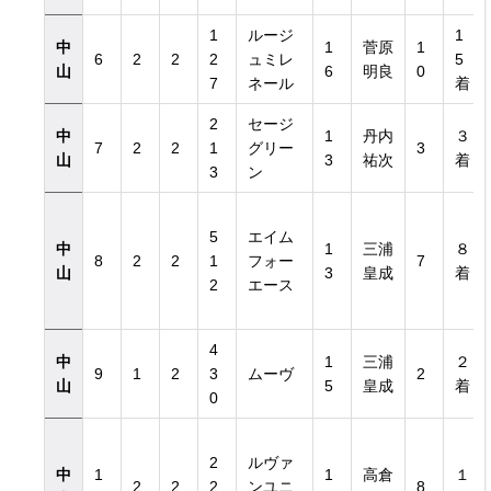
1
ルージ
1
中
1
菅原
1
6
2
2
2
ュミレ
5
山
6
明良
0
7
ネール
着
2
セージ
中
1
丹内
３
7
2
2
1
グリー
3
山
3
祐次
着
3
ン
5
エイム
中
1
三浦
８
8
2
2
1
フォー
7
山
3
皇成
着
2
エース
4
中
1
三浦
２
9
1
2
3
ムーヴ
2
山
5
皇成
着
0
2
ルヴァ
中
1
1
高倉
１
2
2
2
ンユニ
8