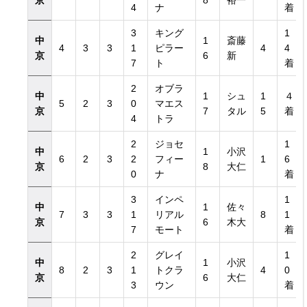
京
8
裕一
4
ナ
着
3
キング
1
中
1
斎藤
4
3
3
1
ピラー
4
4
京
6
新
7
ト
着
2
オブラ
中
1
シュ
1
４
5
2
3
0
マエス
京
7
タル
5
着
4
トラ
2
ジョセ
1
中
1
小沢
6
2
3
2
フィー
1
6
京
8
大仁
0
ナ
着
3
インペ
1
中
1
佐々
7
3
3
1
リアル
8
1
京
6
木大
7
モート
着
2
グレイ
1
中
1
小沢
8
2
3
1
トクラ
4
0
京
6
大仁
3
ウン
着