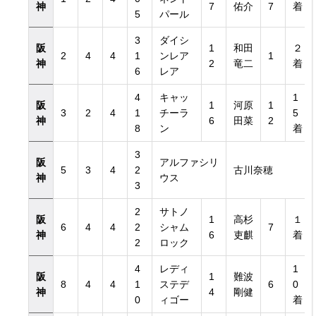
神
7
佑介
7
着
5
パール
3
ダイシ
阪
1
和田
２
2
4
4
1
ンレア
1
神
2
竜二
着
6
レア
4
キャッ
1
阪
1
河原
1
3
2
4
1
チーラ
5
神
6
田菜
2
8
ン
着
3
阪
アルファシリ
5
3
4
2
古川奈穂
神
ウス
3
2
サトノ
阪
1
高杉
１
6
4
4
2
シャム
7
神
6
吏麒
着
2
ロック
4
レディ
1
阪
1
難波
8
4
4
1
ステデ
6
0
神
4
剛健
0
ィゴー
着