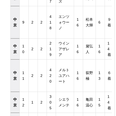
7
ズ
4
エンツ
中
1
松本
９
9
2
2
1
ォウー
6
京
6
大輝
着
8
ノ
2
ウイン
1
中
1
1
黛弘
1
2
2
1
アザレ
4
京
0
6
人
6
9
ア
着
4
メルト
中
1
1
荻野
1
６
2
2
2
ユアハ
京
1
6
極
3
着
0
ート
3
1
中
1
シエラ
1
亀田
1
1
2
0
4
京
2
メンテ
6
温心
5
5
着