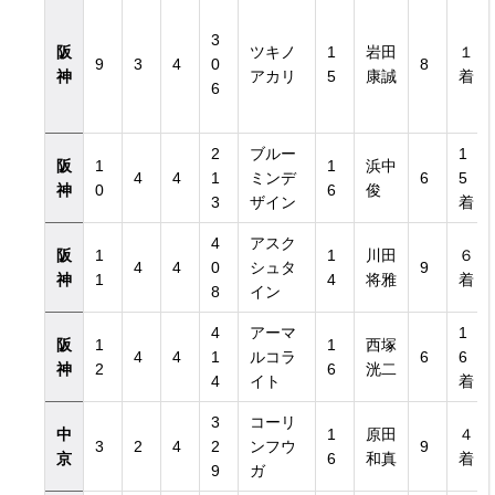
3
阪
ツキノ
1
岩田
１
9
3
4
0
8
神
アカリ
5
康誠
着
6
2
ブルー
1
阪
1
1
浜中
4
4
1
ミンデ
6
5
神
0
6
俊
3
ザイン
着
4
アスク
阪
1
1
川田
６
4
4
0
シュタ
9
神
1
4
将雅
着
8
イン
4
アーマ
1
阪
1
1
西塚
4
4
1
ルコラ
6
6
神
2
6
洸二
4
イト
着
3
コーリ
中
1
原田
４
3
2
4
2
ンフウ
9
京
6
和真
着
9
ガ