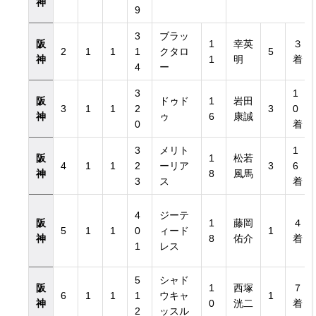
神
9
3
ブラッ
阪
1
幸英
３
2
1
1
1
クタロ
5
神
1
明
着
4
ー
3
1
阪
ドゥド
1
岩田
3
1
1
2
3
0
神
ゥ
6
康誠
0
着
3
メリト
1
阪
1
松若
4
1
1
2
ーリア
3
6
神
8
風馬
3
ス
着
4
ジーテ
阪
1
藤岡
４
5
1
1
0
ィード
1
神
8
佑介
着
1
レス
5
シャド
阪
1
西塚
７
6
1
1
1
ウキャ
1
神
0
洸二
着
2
ッスル