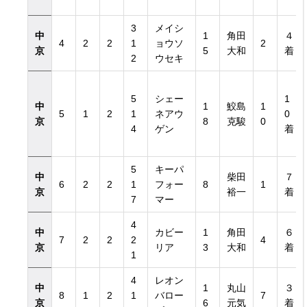
3
メイシ
中
1
角田
４
4
2
2
1
ョウソ
2
京
5
大和
着
2
ウセキ
5
シェー
1
中
1
鮫島
1
5
1
2
1
ネアウ
0
京
8
克駿
0
4
ゲン
着
5
キーパ
中
柴田
７
6
2
2
1
フォー
8
1
京
裕一
着
7
マー
4
中
カビー
1
角田
６
7
2
2
2
4
京
リア
3
大和
着
1
4
レオン
中
1
丸山
３
8
1
2
1
バロー
7
京
6
元気
着