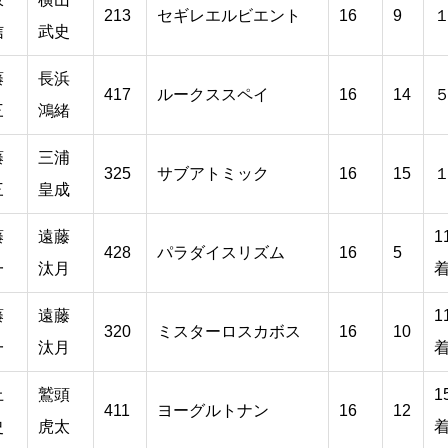
213
セギレエルビエント
16
9
信
武史
藤
長浜
417
ルークススペイ
16
14
三
鴻緒
藤
三浦
325
サブアトミック
16
15
三
皇成
藤
遠藤
1
428
パラダイスリズム
16
5
一
汰月
藤
遠藤
1
320
ミスターロスカボス
16
10
一
汰月
上
鷲頭
1
411
ヨーグルトナン
16
12
史
虎太