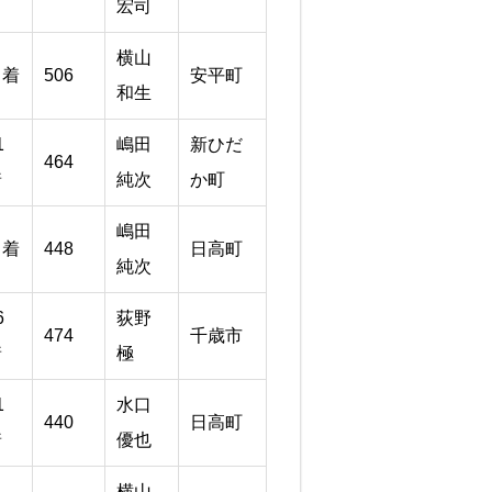
宏司
横山
１着
506
安平町
和生
1
嶋田
新ひだ
464
着
純次
か町
嶋田
６着
448
日高町
純次
6
荻野
474
千歳市
着
極
1
水口
440
日高町
着
優也
横山