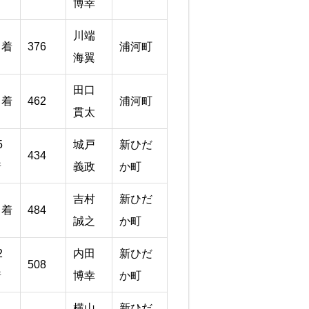
博幸
川端
８着
376
浦河町
海翼
田口
５着
462
浦河町
貫太
5
城戸
新ひだ
434
着
義政
か町
吉村
新ひだ
５着
484
誠之
か町
2
内田
新ひだ
508
着
博幸
か町
横山
新ひだ