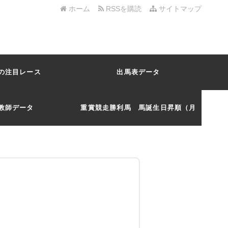
ホーム
RSSを購読
サイトマップ
の注目レース
出馬表データ
教師データ
重賞競走勝利馬 馬誕生日昇順（月
日）