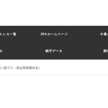
トレカ一覧
JRAホームページ
今週
み
騎手データ
調
師別（初ブリ・前走馬体重付き）