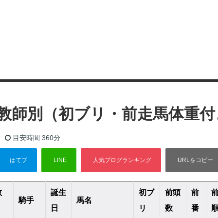
）調教師別（初ブリ・前走馬体重
目安時間
360分
教
誕生
初ブ
前頭
前
騎手
馬名
日
リ
数
番