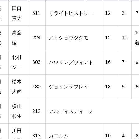
達
田口
511
リライトヒストリー
12
3
夫
貫太
達
高倉
1
224
メイショウツクモ
12
11
夫
稜
田
北村
303
ハウリングウィンド
16
7
伍
友一
田
松本
430
ジョインザフレイ
18
5
伍
大輝
田
横山
212
アルディスティーノ
伍
和生
田
川田
313
カエルム
10
4