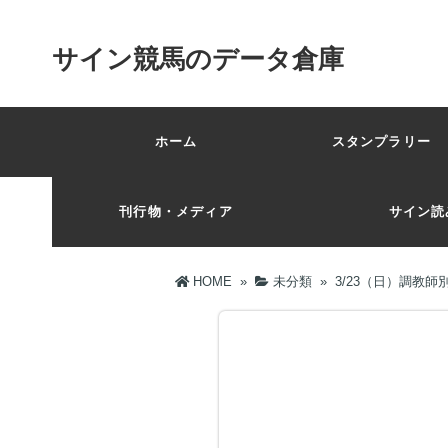
サイン競馬のデータ倉庫
ホーム
スタンプラリー 
刊行物・メディア
サイン読
HOME
»
未分類
»
3/23（日）調教