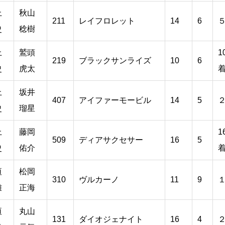
上
秋山
211
レイフロレット
14
6
史
稔樹
上
鷲頭
1
219
ブラックサンライズ
10
6
史
虎太
上
坂井
407
アイファーモービル
14
5
史
瑠星
上
藤岡
1
509
ディアサクセサー
16
5
史
佑介
垣
松岡
310
ヴルカーノ
11
9
雄
正海
垣
丸山
131
ダイオジェナイト
16
4