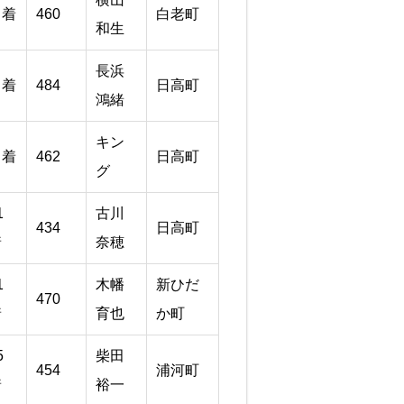
１着
460
白老町
和生
長浜
５着
484
日高町
鴻緒
キン
１着
462
日高町
グ
1
古川
434
日高町
着
奈穂
1
木幡
新ひだ
470
着
育也
か町
5
柴田
454
浦河町
着
裕一