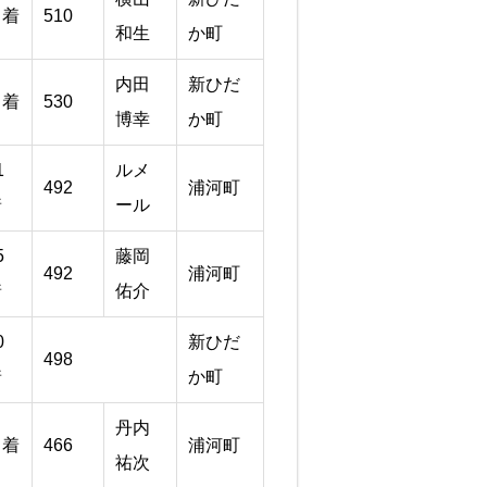
１着
510
和生
か町
内田
新ひだ
６着
530
博幸
か町
1
ルメ
492
浦河町
着
ール
5
藤岡
492
浦河町
着
佑介
0
新ひだ
498
着
か町
丹内
３着
466
浦河町
祐次