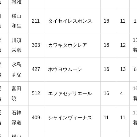
伍
将雅
田
横山
211
タイセイレスポンス
16
11
伍
和生
坂
川須
1
303
カワキタホクレア
16
12
信
栄彦
坂
永島
427
ホウヨウムーン
16
13
信
まな
坂
富田
1
512
エファセデリエール
16
4
信
暁
坂
石神
1
409
シャインヴィーナス
11
11
信
深道
坂
横山