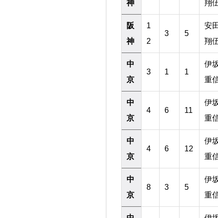
神
翔
阪
1
安
3
5
神
2
翔
中
伊
3
1
1
京
重
中
伊
4
6
11
京
重
中
伊
4
6
12
京
重
中
伊
8
3
5
京
重
中
伊