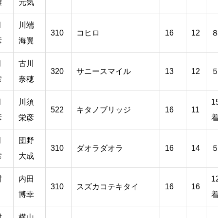
雄
元気
月
川端
310
コヒロ
16
12
彦
海翼
月
古川
320
サニースマイル
13
12
彦
奈穂
月
川須
1
522
キタノブリッジ
16
11
彦
栄彦
月
団野
310
ダオラダオラ
16
14
彦
大成
村
内田
1
310
スズカコテキタイ
16
16
博幸
村
横山