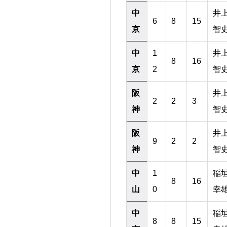
中
井
6
8
15
京
智
中
1
井
8
16
京
2
智
阪
井
2
2
3
神
智
阪
井
9
2
2
神
智
中
1
稲
8
16
山
0
幸
中
稲
8
8
15