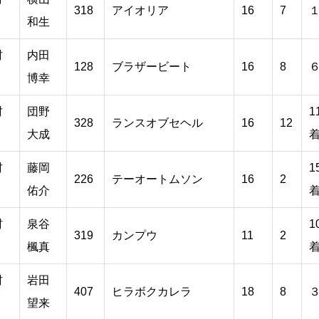
318
アイオリア
16
7
和生
村
内田
128
ブラザービート
16
8
博幸
村
団野
1
328
ランスオブセヘル
16
12
大成
村
藤岡
1
226
テーオートムソン
16
2
佑介
村
泉谷
1
319
カンプウ
11
2
楓真
村
岩田
407
ヒラボクカレラ
18
8
望来