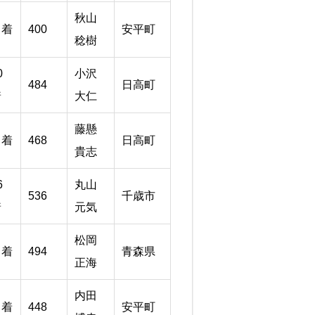
秋山
５着
400
安平町
稔樹
0
小沢
484
日高町
着
大仁
藤懸
２着
468
日高町
貴志
6
丸山
536
千歳市
着
元気
松岡
１着
494
青森県
正海
内田
２着
448
安平町