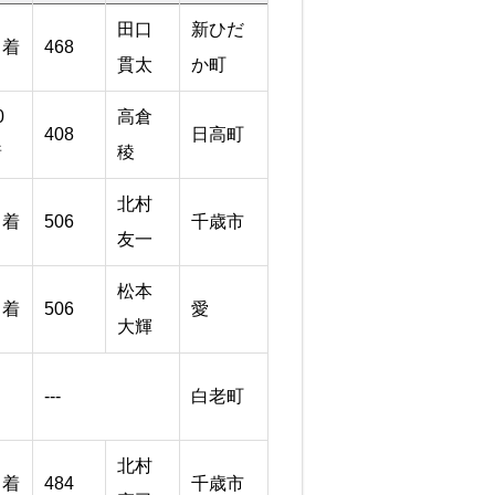
田口
新ひだ
７着
468
貫太
か町
0
高倉
408
日高町
着
稜
北村
９着
506
千歳市
友一
松本
８着
506
愛
大輝
---
白老町
北村
６着
484
千歳市