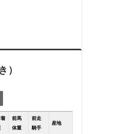
付き）
前着
前馬
前走
産地
順
体重
騎手