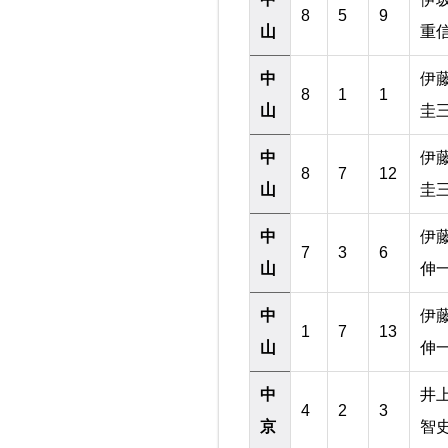
8
5
9
山
重
中
伊
8
1
1
山
圭
中
伊
8
7
12
山
圭
中
伊
7
3
6
山
伸
中
伊
1
7
13
山
伸
中
井
4
2
3
京
智