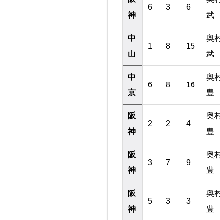
6
3
6
神
武
中
奥
1
8
15
山
武
中
奥
6
8
16
京
豊
阪
奥
2
2
4
神
豊
阪
奥
3
7
9
神
豊
阪
奥
5
3
3
神
豊