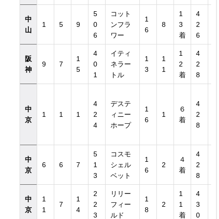
5
コット
1
4
中
1
1
5
9
0
ンフラ
8
3
2
山
6
6
ワー
着
6
4
イティ
1
4
き）
阪
1
1
1
9
7
0
ネラー
2
2
神
5
3
1
1
トル
着
8
き）
4
デステ
4
中
1
６
1
1
1
2
ィニー
1
2
京
6
着
4
ホープ
8
5
コスモ
4
中
1
４
6
6
7
1
シェル
2
2
京
6
着
3
ベット
8
2
リリー
1
4
中
1
1
1
7
2
フィー
2
1
3
京
1
4
8
3
ルド
着
0