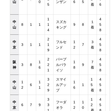
山
0
ンザン
6
5
5
着
6
1
4
中
スズカ
１
8
1
1
1
9
8
5
山
キング
着
4
8
2
4
中
フルセ
1
３
3
1
1
1
7
5
京
ンド
2
着
9
8
2
パープ
4
阪
1
1
７
3
8
2
ルパラ
9
5
神
6
8
着
1
イソ
8
3
スマイ
1
4
中
1
1
1
6
2
ルアッ
1
5
5
山
2
1
6
9
プ
着
8
3
1
4
中
フーダ
1
1
6
7
9
3
2
5
京
オラ
2
0
1
着
8