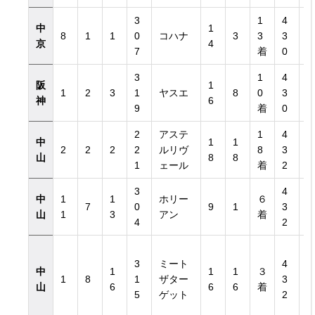
3
1
4
中
1
8
1
1
0
コハナ
3
3
3
京
4
7
着
0
3
1
4
阪
1
1
2
3
1
ヤスエ
8
0
3
神
6
9
着
0
2
アステ
1
4
中
1
1
日付き）
2
2
2
2
ルリヴ
8
3
山
8
8
1
ェール
着
2
日付き）
3
4
中
1
1
ホリー
６
7
0
9
1
3
山
1
3
アン
着
4
2
3
ミート
4
中
1
1
1
３
1
8
1
ザター
3
山
6
6
6
着
5
ゲット
2