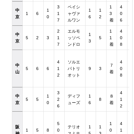
3
ペイシ
1
4
中
1
1
1
1
6
1
ャヴァ
3
0
京
0
6
2
7
ルワン
着
6
2
エルモ
1
4
中
1
5
2
3
1
ッソペ
5
1
0
京
3
7
ンドロ
着
8
4
ソルエ
4
中
７
5
6
6
1
パトリ
9
3
0
山
着
2
オット
8
3
4
中
1
ディフ
1
８
5
5
2
8
1
京
0
ューズ
6
着
6
2
5
1
4
阪
テリオ
1
1
1
5
8
0
0
1
神
スミナ
5
3