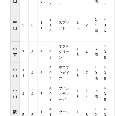
山
6
着
4
ー
4
2
1
4
中
1
スプリ
1
3
6
1
2
4
3
山
1
ット
6
0
着
6
3
オタル
4
中
1
７
7
3
6
0
グリー
4
3
京
6
着
8
ン
6
4
ホウオ
1
4
中
1
1
4
8
0
ウガイ
7
0
3
山
1
6
4
ア
着
6
4
ウイン
4
中
1
1
５
4
4
7
0
スティ
3
山
8
4
着
9
ーガ
6
4
1
4
阪
1
ヴェシ
1
5
6
1
8
2
3