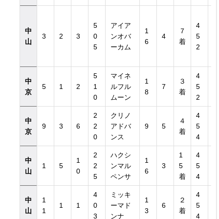
5
アイア
4
中
1
７
3
2
3
0
ンオバ
4
5
山
6
着
5
ーカム
2
5
マイネ
4
中
1
３
5
1
2
1
ルフル
7
5
京
8
着
0
ムーン
2
2
クリノ
4
中
４
9
3
6
2
アドバ
9
5
5
京
着
0
ンス
4
2
ハクシ
1
4
中
1
1
1
5
2
ンマル
3
5
5
山
0
6
5
ペンサ
着
4
4
ミッキ
4
中
1
1
２
1
1
0
ーマド
6
5
山
1
3
着
3
ンナ
4