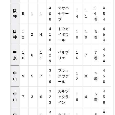
4
マサハ
1
4
阪
1
1
5
1
1
0
ヤモー
4
5
神
4
1
8
ブ
着
4
4
トウカ
4
阪
1
1
1
３
2
4
1
イポワ
5
神
2
0
0
着
0
ール
4
4
4
中
1
1
ベルブ
1
７
6
2
7
5
京
0
1
リエ
6
着
9
4
3
ブラッ
4
中
1
４
9
5
7
1
クヴァ
8
5
山
2
着
6
ール
6
3
カルツ
4
中
1
５
7
3
6
2
ァクラ
4
5
山
6
着
3
イン
6
3
4
中
1
タブロ
1
５