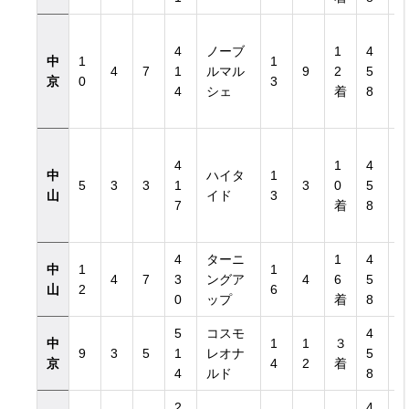
4
ノーブ
1
4
中
1
1
4
7
1
ルマル
9
2
5
京
0
3
4
シェ
着
8
4
1
4
中
ハイタ
1
5
3
3
1
3
0
5
山
イド
3
7
着
8
4
ターニ
1
4
中
1
1
4
7
3
ングア
4
6
5
山
2
6
0
ップ
着
8
5
コスモ
4
中
1
1
３
9
3
5
1
レオナ
5
京
4
2
着
4
ルド
8
2
4