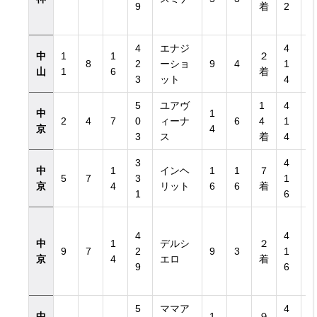
9
着
2
4
エナジ
4
中
1
1
２
8
2
ーショ
9
4
1
山
1
6
着
3
ット
4
5
ユアヴ
1
4
中
1
覧
2
4
7
0
ィーナ
6
4
1
京
4
3
ス
着
4
3
4
中
1
インヘ
1
1
７
5
7
3
1
京
4
リット
6
6
着
1
6
4
4
中
1
デルシ
２
9
7
2
9
3
1
京
4
エロ
着
9
6
5
ママア
4
中
1
９