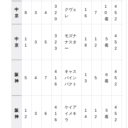
3
1
4
中
クヴェ
1
8
3
4
2
7
0
5
京
レ
6
0
着
2
3
モズナ
4
中
1
1
1
５
3
5
2
ナスタ
5
京
1
8
2
着
3
ー
2
4
キャス
4
阪
1
６
5
4
7
1
パイン
5
5
神
3
着
6
パクト
2
4
ケイア
4
阪
1
1
1
５
3
6
1
イメキ
5
神
2
4
2
着
6
ラ
2