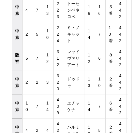
2
トーセ
4
中
1
1
1
５
4
7
2
ンペネ
4
京
3
6
6
着
3
ロペ
2
2
ミトノ
1
4
中
1
1
2
5
2
キャッ
7
0
4
京
0
4
4
ト
着
2
3
レッド
4
阪
1
1
８
5
7
1
ヴァリ
6
4
神
2
2
着
2
アート
2
3
4
中
ドゥド
1
1
２
2
2
3
2
4
京
ゥ
3
0
着
0
2
4
4
中
1
1
エチャ
1
６
7
0
7
4
京
0
4
ケナ
4
着
9
2
4
4
中
バルミ
1
２
4
2
4
2
5
4