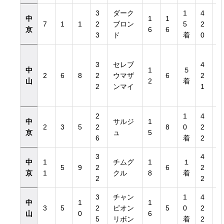
3
ダーク
1
4
中
1
1
7
1
1
2
ブロン
5
2
京
6
6
3
ド
着
0
3
セレブ
4
中
1
５
2
6
8
2
ウマザ
6
2
山
2
着
2
ンマイ
1
2
1
4
中
サルジ
1
2
3
5
2
8
0
2
京
ュ
5
6
着
2
3
4
中
1
チムグ
1
１
5
9
2
6
2
京
1
クル
8
着
2
2
3
チャン
1
4
中
1
1
3
5
2
ピオン
5
0
2
山
0
6
5
リボン
着
2