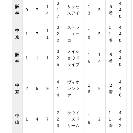
3
4
阪
1
サクセ
1
５
9
7
1
5
4
神
4
スアイ
3
着
7
0
3
ストラ
1
4
中
1
1
1
7
2
ニエー
5
1
4
京
1
8
2
ロ
着
0
3
メイシ
4
阪
1
1
６
1
1
1
2
ョウド
4
神
6
4
着
5
ライブ
0
4
ヴィオ
4
中
1
２
2
5
9
1
レンツ
8
4
京
6
着
4
ァ
0
2
ラヴィ
1
4
中
1
1
4
7
2
ーズド
2
1
4
山
6
3
リーム
着
2