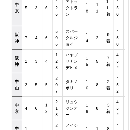
4
アトラ
1
4
中
1
1
5
3
6
2
クトラ
1
5
京
8
1
6
ン
着
0
5
スパー
4
阪
1
９
7
4
6
0
クルジ
2
5
神
4
着
6
ョイ
0
1
ハヤブ
4
阪
1
７
1
3
4
2
サナン
5
5
神
5
着
3
デヒメ
2
2
4
中
タキノ
1
２
2
5
5
0
8
5
山
ボリ
6
着
7
2
2
リュウ
4
中
1
1
３
4
6
1
ジンオ
8
5
京
2
6
着
3
ー
2
2
メイシ
4
中
1
1
1
８