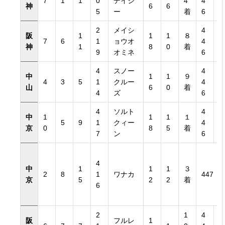
7
1
1
0
デイジ
4
4
神
6
6
5
ー
着
6
2
メイシ
4
阪
1
1
1
８
7
6
1
ョウオ
4
神
1
8
0
着
9
オミネ
6
4
スノー
4
中
1
1
９
4
3
5
1
クルー
4
山
6
0
着
4
ズ
6
4
ソルト
4
中
1
1
1
１
5
9
1
クィー
4
京
0
8
5
着
7
ン
6
4
中
1
1
1
３
2
8
1
ワナカ
447
京
5
2
2
着
6
2
1
4
阪
フルレ
1