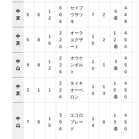
5
セイフ
4
中
1
６
5
6
0
ウサツ
7
2
4
京
2
着
6
キ
8
2
オーラ
1
4
中
1
1
5
8
2
エグザ
2
2
5
京
6
6
0
ート
着
0
2
オウケ
4
中
1
1
３
9
8
2
ンボル
1
5
山
2
0
着
6
ト
0
2
タイキ
1
4
中
1
1
2
1
1
2
オーベ
0
5
京
6
3
6
ロン
着
0
3
エコロ
1
4
中
1
1
7
8
0
ブレー
8
3
5
山
5
4
6
ド
着
0