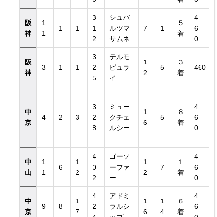
3
シュバ
4
阪
1
５
1
1
1
ルツマ
7
1
6
神
1
着
2
サムネ
0
3
テルモ
阪
1
３
3
1
1
2
ピュラ
5
460
神
2
着
5
イ
3
ミュー
4
中
1
８
4
2
3
2
クチェ
5
6
京
6
着
8
ルシー
0
4
ゴーソ
4
中
1
1
1
１
6
0
ーファ
7
6
山
1
2
2
着
2
ー
0
4
アドミ
4
中
1
1
1
６
9
8
2
ラルシ
6
京
7
6
4
着