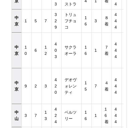
京
4
1
着
3
ストラ
4
3
トリュ
4
中
1
８
1
5
7
2
フチョ
3
4
京
6
着
9
コ
4
4
4
中
1
1
サクラ
1
７
6
0
1
4
京
0
2
オーラ
6
着
3
4
4
デオヴ
4
中
1
４
9
2
3
2
ォレン
7
4
京
5
着
0
ティ
4
4
1
4
中
1
ベルツ
1
3
7
2
1
6
4
山
3
リー
6
4
着
4