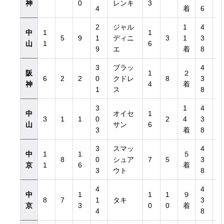
神
0
レンキ
3
4
着
6
2
ジャル
1
4
中
1
1
5
9
1
ディニ
3
1
3
山
1
6
9
エ
着
8
3
ブラッ
4
阪
1
２
6
2
2
0
クドレ
8
3
神
4
着
1
ス
8
3
1
4
中
オイセ
1
3
1
1
0
2
4
3
山
サン
6
3
着
8
3
スマッ
4
中
1
1
５
8
0
シュア
7
5
3
京
1
6
着
3
ウト
8
4
4
中
1
1
1
９
8
7
1
タキ
3
京
3
0
0
着
4
8