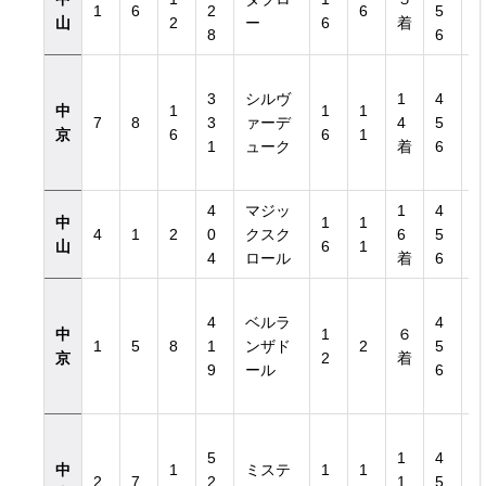
1
6
2
6
5
山
2
ー
6
着
8
6
3
シルヴ
1
4
中
1
1
1
7
8
3
ァーデ
4
5
京
6
6
1
1
ューク
着
6
4
マジッ
1
4
中
1
1
4
1
2
0
クスク
6
5
山
6
1
4
ロール
着
6
4
ベルラ
4
中
1
６
1
5
8
1
ンザド
2
5
京
2
着
9
ール
6
5
1
4
中
1
ミステ
1
1
2
7
2
1
5