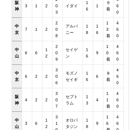
阪
1
９
3
1
2
0
イダイ
1
6
神
6
着
3
0
2
1
4
中
アルバ
1
1
7
1
2
0
3
6
京
ニー
8
6
8
着
0
2
1
4
中
1
セイゲ
1
6
6
0
9
0
6
山
2
ン
6
9
着
0
3
4
中
モズノ
1
８
6
2
2
0
6
6
京
セイギ
6
着
6
0
3
1
4
阪
セプト
1
4
2
2
0
4
1
6
神
ラム
3
7
着
0
3
1
4
中
1
オロパ
1
3
6
1
9
6
6
山
2
タジン
8
0
着
0