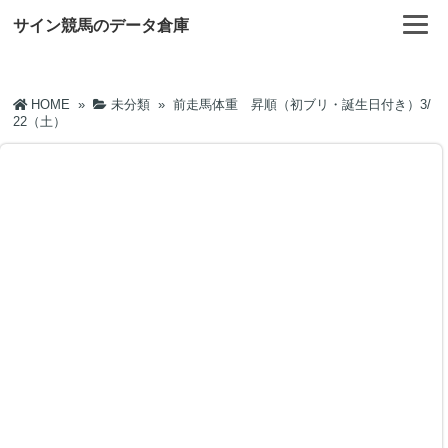
サイン競馬のデータ倉庫
HOME
»
未分類
»
前走馬体重 昇順（初ブリ・誕生日付き）3/
22（土）