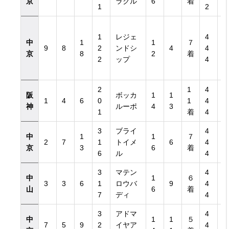
京
ラクル
6
着
1
2
1
レジェ
4
中
1
1
７
9
8
2
ンドシ
4
4
京
8
2
着
2
ップ
4
2
1
4
阪
ボッカ
1
1
1
4
6
0
1
4
神
ルーポ
4
3
1
着
4
3
ブライ
4
中
1
1
７
2
7
1
トイメ
6
4
京
3
6
着
6
ル
4
3
マテン
4
中
1
６
3
3
6
1
ロウバ
9
4
山
6
着
7
ディ
4
3
アドマ
4
中
1
1
５
7
5
9
2
イヤア
4