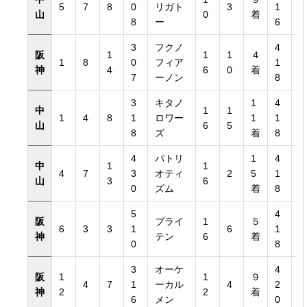
5
7
8
0
リガト
3
1
山
0
着
8
ー
6
3
フクノ
4
阪
1
1
1
４
1
8
0
フィア
1
神
4
6
0
着
7
ーノン
8
3
キタノ
1
4
中
1
1
1
4
8
1
ロワー
1
1
山
6
5
8
ズ
着
8
4
パトリ
1
4
中
1
1
4
7
3
オティ
2
5
1
山
3
6
0
ズム
着
8
5
4
阪
ブライ
1
５
6
3
3
1
6
1
神
テン
6
着
0
8
3
オーケ
4
阪
1
1
９
4
7
1
ーカル
4
2
神
2
2
着
6
メン
0