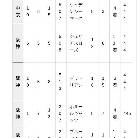
5
ケイデ
4
中
1
1
４
8
0
ンシー
8
3
4
京
0
5
着
7
マーク
4
5
ジュリ
1
4
阪
1
6
5
5
0
アスロ
6
3
4
神
3
8
ーズ
着
4
5
4
阪
1
ゼット
1
1
２
5
8
1
4
神
0
リアン
6
5
着
3
4
2
ボヌー
阪
1
４
1
7
0
ルキャ
8
7
445
神
3
着
7
ッツ
2
ブルー
1
4
阪
1
1