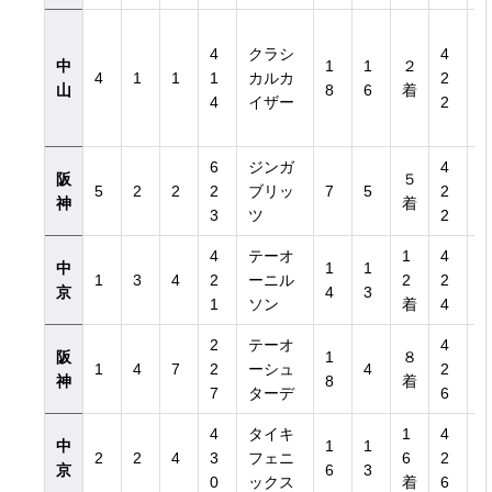
4
クラシ
4
中
1
1
２
4
1
1
1
カルカ
2
山
8
6
着
4
イザー
2
6
ジンガ
4
阪
５
5
2
2
2
ブリッ
7
5
2
神
着
3
ツ
2
4
テーオ
1
4
中
1
1
1
3
4
2
ーニル
2
2
京
4
3
1
ソン
着
4
2
テーオ
4
阪
1
８
1
4
7
2
ーシュ
4
2
神
8
着
7
ターデ
6
4
タイキ
1
4
中
1
1
2
2
4
3
フェニ
6
2
京
6
3
0
ックス
着
6