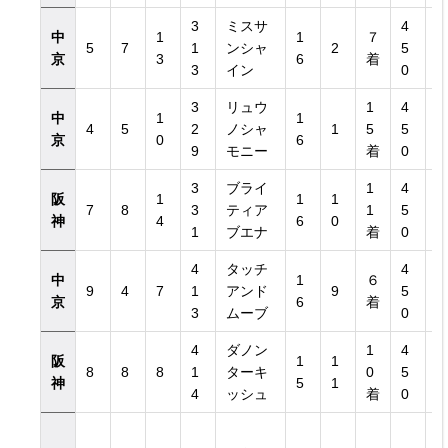
3
ミスサ
4
中
1
1
７
5
7
1
ンシャ
2
5
京
3
6
着
3
イン
0
3
リュウ
1
4
中
1
1
4
5
2
ノシャ
1
5
5
京
0
6
9
モニー
着
0
3
ブライ
1
4
阪
1
1
1
7
8
3
ティア
1
5
神
4
6
0
1
ブエナ
着
0
4
タッチ
4
中
1
６
9
4
7
1
アンド
9
5
京
6
着
3
ムーブ
0
4
ダノン
1
4
阪
1
1
8
8
8
1
ターキ
0
5
神
5
1
4
ッシュ
着
0