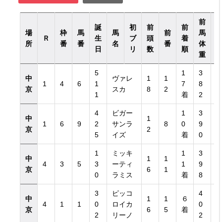
前
誕
初
前
前
場
枠
馬
馬
前
馬
Ｒ
生
ブ
頭
着
所
番
番
名
番
体
日
リ
数
順
重
5
1
3
中
ヴァレ
1
1
1
4
6
1
7
8
京
スカ
8
2
1
着
2
4
ビガー
1
3
中
1
1
6
9
2
サンラ
8
0
9
京
2
5
イズ
着
0
1
ミッキ
1
3
中
1
1
4
3
5
3
ーティ
1
9
京
6
1
0
ラミス
着
8
3
ピッコ
4
中
1
1
６
4
1
1
0
ロイカ
0
京
6
5
着
2
リーノ
2