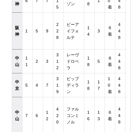
6
7
7
1
1
0
4
神
ゾン
8
5
着
8
2
ビーア
4
阪
1
６
1
5
9
2
イフォ
3
4
神
4
着
8
ルテ
8
3
レーヴ
4
中
1
1
８
2
3
1
ドロペ
5
4
山
1
8
着
2
ラ
8
3
ビップ
1
4
中
1
1
5
4
7
1
ディラ
0
4
京
8
7
9
ン
着
8
4
ファル
4
中
1
1
1
６
7
6
2
コンミ
4
山
2
6
3
着
0
ノル
8