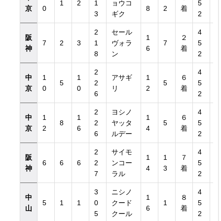
1
2
1
ョウコ
5
京
0
8
2
着
3
ギク
2
2
セール
4
阪
1
２
7
2
3
1
ヴォラ
7
5
神
6
着
8
ン
2
2
4
中
1
1
アサギ
1
６
5
2
5
5
京
0
0
リ
2
着
6
2
2
ヨシノ
4
中
1
1
1
６
8
2
ヤッタ
5
5
京
2
6
4
着
6
ルデー
2
2
サイモ
4
阪
1
1
７
6
6
6
2
ンコー
5
神
4
3
着
7
ラル
2
3
ニシノ
4
中
1
８
5
1
1
0
クード
1
5
山
6
着
5
クール
2