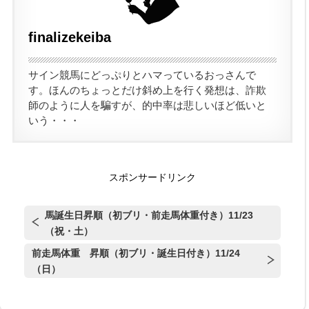
finalizekeiba
サイン競馬にどっぷりとハマっているおっさんで
す。ほんのちょっとだけ斜め上を行く発想は、詐欺
師のように人を騙すが、的中率は悲しいほど低いと
いう・・・
スポンサードリンク
馬誕生日昇順（初ブリ・前走馬体重付き）11/23
（祝・土）
前走馬体重 昇順（初ブリ・誕生日付き）11/24
（日）