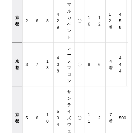
マ
ル
4
1
4
京
カ
1
1
2
6
8
2
〇
2
5
都
ベ
6
2
9
着
8
ン
ト
レ
ー
4
4
京
1
ヌ
４
3
7
0
〇
8
6
4
都
3
マ
着
8
4
ロ
ン
サ
ン
ラ
5
イ
京
1
1
７
5
6
0
ズ
〇
2
500
都
0
1
着
4
ウ
ェ