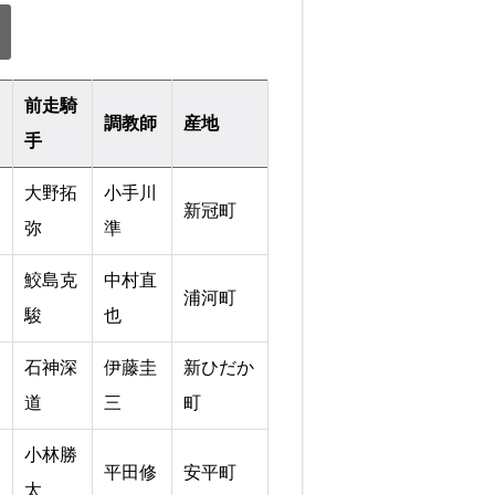
前走騎
調教師
産地
手
大野拓
小手川
新冠町
弥
準
鮫島克
中村直
浦河町
駿
也
石神深
伊藤圭
新ひだか
道
三
町
小林勝
平田修
安平町
太