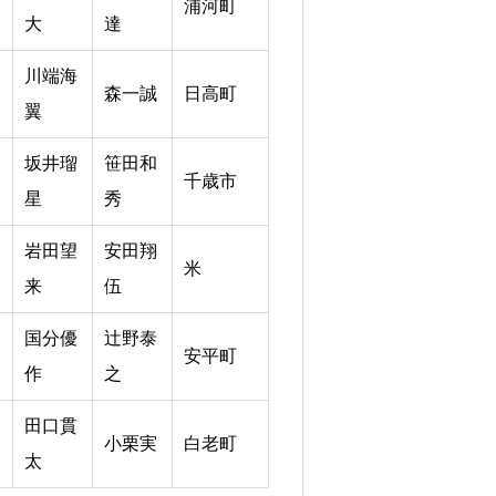
浦河町
大
達
川端海
森一誠
日高町
翼
坂井瑠
笹田和
千歳市
星
秀
岩田望
安田翔
米
来
伍
国分優
辻野泰
安平町
作
之
田口貫
小栗実
白老町
太