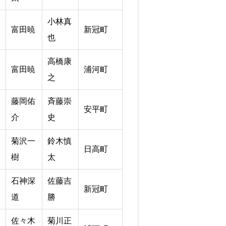
小林真
富田暁
新冠町
也
高橋康
富田暁
浦河町
之
藤岡佑
斉藤崇
安平町
介
史
菊沢一
鈴木慎
日高町
樹
太
石神深
佐藤吉
新冠町
道
勝
佐々木
菊川正