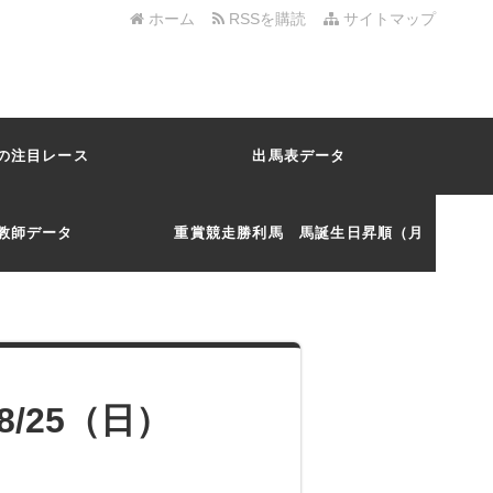
ホーム
RSSを購読
サイトマップ
の注目レース
出馬表データ
教師データ
重賞競走勝利馬 馬誕生日昇順（月
日）
/25（日）