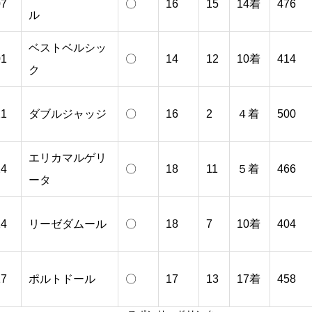
07
〇
16
15
14着
476
ル
ベストベルシッ
01
〇
14
12
10着
414
ク
21
ダブルジャッジ
〇
16
2
４着
500
エリカマルゲリ
24
〇
18
11
５着
466
ータ
14
リーゼダムール
〇
18
7
10着
404
17
ポルトドール
〇
17
13
17着
458