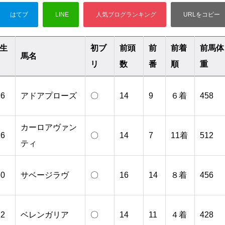
生
初ブ
前頭
前
前着
前馬体
馬名
リ
数
番
順
重
26
アドアプローズ
〇
14
9
６着
458
カーロアヴァン
16
〇
14
7
11着
512
ティ
30
サベージラヴ
〇
16
14
８着
456
12
ベレンガリア
〇
14
11
４着
428