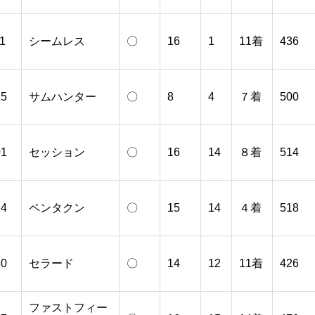
1
シームレス
〇
16
1
11着
436
25
サムハンター
〇
8
4
７着
500
01
セッション
〇
16
14
８着
514
14
ペンタクン
〇
15
14
４着
518
30
セラード
〇
14
12
11着
426
ファストフィー