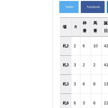
枠
馬
誕
場
Ｒ
番
番
日
札2
2
6
10
4
札3
3
2
2
4
札3
3
6
8
1
札6
6
3
6
2