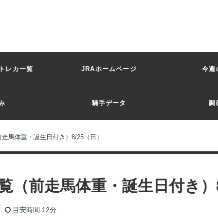
トレカ一覧
JRAホームページ
今週
み
騎手データ
調
走馬体重・誕生日付き）8/25（日）
覧（前走馬体重・誕生日付き）8
目安時間
12分