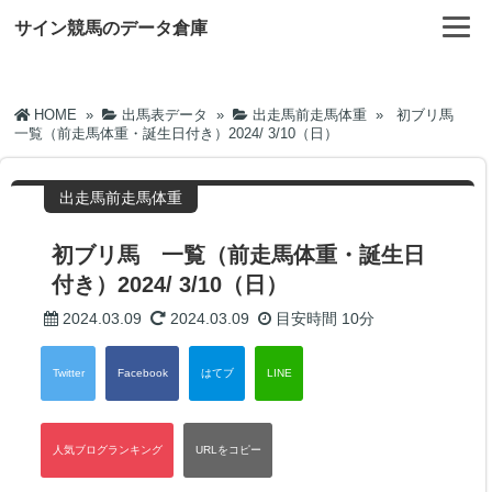
サイン競馬のデータ倉庫
HOME
»
出馬表データ
»
出走馬前走馬体重
»
初ブリ馬
一覧（前走馬体重・誕生日付き）2024/ 3/10（日）
出走馬前走馬体重
初ブリ馬 一覧（前走馬体重・誕生日
付き）2024/ 3/10（日）
2024.03.09
2024.03.09
目安時間
10分