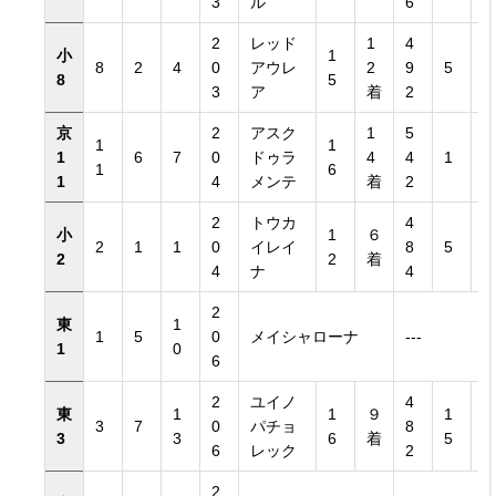
3
ル
6
2
レッド
1
4
小
1
8
2
4
0
アウレ
2
9
5
8
5
3
ア
着
2
京
2
アスク
1
5
1
1
1
6
7
0
ドゥラ
4
4
1
1
6
1
4
メンテ
着
2
2
トウカ
4
日付き）
小
1
６
2
1
1
0
イレイ
8
5
2
2
着
4
ナ
4
日付き）
2
東
1
1
5
0
メイシャローナ
---
1
0
6
2
ユイノ
4
東
1
1
９
1
3
7
0
パチョ
8
3
3
6
着
5
6
レック
2
2