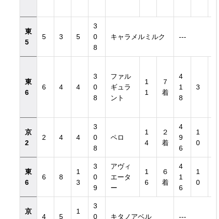
3
東
5
3
5
0
キャラメルミルク
---
5
8
3
ファル
4
東
1
７
6
4
4
0
ギュラ
1
3
6
1
着
8
ント
8
3
4
京
1
２
1
2
4
4
0
ペロ
9
2
4
着
0
8
6
3
アヴィ
4
東
1
1
６
1
6
8
0
エータ
1
6
3
6
着
0
9
ー
6
3
京
1
4
5
0
キタノアベル
---