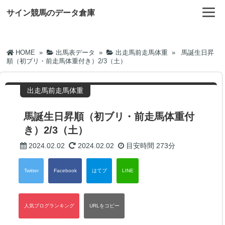
サイン競馬のデータ倉庫
HOME
»
出馬表データ
»
出走馬前走馬体重
»
馬誕生日昇
順（初ブリ・前走馬体重付き）2/3（土）
出走馬前走馬体重
馬誕生日昇順（初ブリ・前走馬体重付
き）2/3（土）
2024.02.02
2024.02.02
目安時間
273分