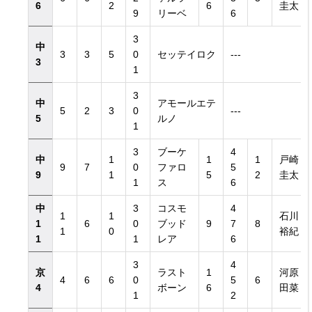
6
2
6
圭太
9
リーベ
6
3
中
3
3
5
0
セッテイロク
---
3
1
3
中
アモールエテ
5
2
3
0
---
5
ルノ
1
3
ブーケ
4
中
1
1
1
戸崎
9
7
0
ファロ
5
9
1
5
2
圭太
1
ス
6
中
3
コスモ
4
1
1
石川
1
6
0
ブッド
9
7
8
1
0
裕紀
1
1
レア
6
3
4
京
ラスト
1
河原
4
6
6
0
5
6
4
ボーン
6
田菜
1
2