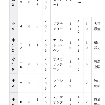
3
8
0
---
3
6
ット
3
2
4
小
ノアチ
1
1
大江
4
6
8
0
7
4
ェリー
1
0
原圭
4
0
中
2
エール
4
1
1
1
横山
1
1
1
0
トゥヘ
7
2
6
0
武史
2
5
ヴン
2
小
2
オメガ
4
1
1
鮫島
1
6
9
0
リッチ
3
5
0
2
克駿
0
5
マン
8
2
中
マツシ
1
--
秋山
2
3
5
0
7
2
マ
6
-
稔樹
5
2
デルマ
4
中
1
1
勝浦
8
6
0
オシダ
7
7
8
2
3
正樹