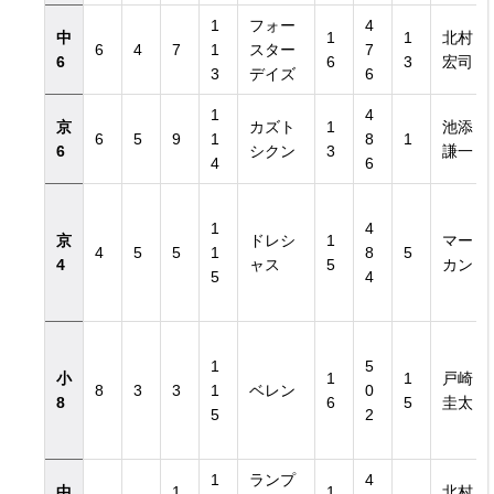
1
フォー
4
中
1
1
北村
6
4
7
1
スター
7
6
6
3
宏司
3
デイズ
6
1
4
京
カズト
1
池添
6
5
9
1
8
1
6
シクン
3
謙一
4
6
1
4
京
ドレシ
1
マー
4
5
5
1
8
5
4
ャス
5
カン
5
4
1
5
小
1
1
戸崎
8
3
3
1
ベレン
0
8
6
5
圭太
5
2
1
ランプ
4
中
1
1
北村