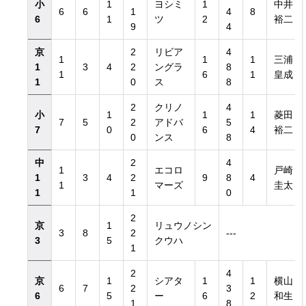
小
1
ヨシミ
1
中井
6
6
1
4
8
6
1
ツ
2
裕二
9
4
京
2
リビア
4
1
1
1
三浦
1
3
4
2
ングラ
8
1
6
1
皇成
1
0
ス
8
2
クリノ
4
小
1
1
1
菱田
7
5
2
アドバ
5
7
0
6
4
裕二
0
ンス
8
中
2
4
1
エコロ
戸崎
1
3
4
2
9
8
4
1
マーズ
圭太
1
1
0
2
京
1
リュウノシン
3
8
2
---
3
5
クウハ
1
2
4
京
1
シアタ
1
1
横山
6
7
2
3
6
5
ー
6
2
和生
1
8