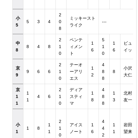
2
小
ミッキースト
5
3
4
0
---
5
ライク
8
2
ペンテ
5
中
1
1
ビュ
8
4
8
1
ィメン
1
8
6
6
イッ
0
ト
0
2
テーオ
4
京
1
小沢
9
6
6
1
ーアリ
8
8
9
2
大仁
0
エス
8
京
2
ディア
4
1
1
1
北村
1
4
6
1
スティ
8
1
8
3
友一
1
0
マ
8
2
4
小
1
アイス
1
1
岩田
1
8
1
4
1
1
ノート
6
1
望来
0
2