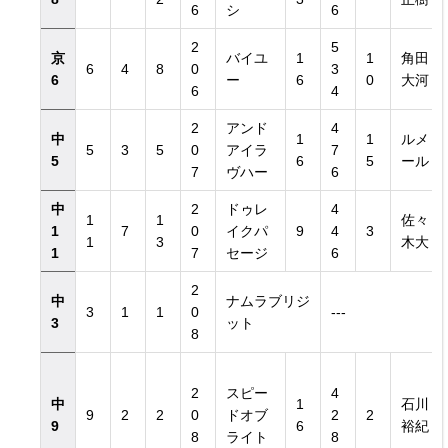
6
シ
6
2
5
京
バイユ
1
1
角田
6
4
8
0
3
6
ー
6
0
大河
6
4
2
アンド
4
中
1
1
ルメ
5
3
5
0
アイラ
7
5
6
5
ール
7
ヴハー
6
中
2
ドゥレ
4
1
1
佐々
1
7
0
イクパ
9
4
3
1
3
木大
1
7
セージ
6
2
中
ナムラブリジ
3
1
1
0
---
3
ット
8
2
スピー
4
中
1
石川
9
2
2
0
ドオブ
2
2
9
6
裕紀
8
ライト
8