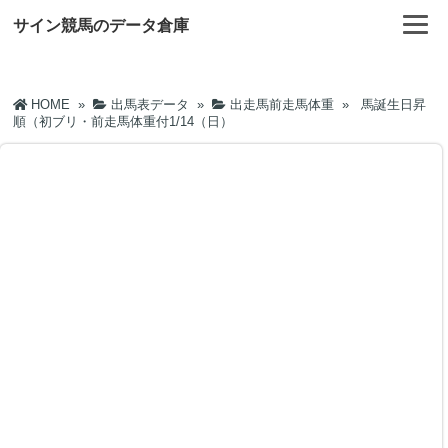
サイン競馬のデータ倉庫
HOME
»
出馬表データ
»
出走馬前走馬体重
»
馬誕生日昇
順（初ブリ・前走馬体重付1/14（日）