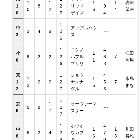
1
1
1
1
岩田
1
8
2
リッド
9
0
2
6
4
望来
0
5
ゲイズ
4
1
中
アップルハウ
3
4
8
2
---
3
ス
6
1
ニシノ
4
小
1
江田
8
2
2
2
パプル
6
7
8
1
照男
6
ブリリ
8
京
1
ショウ
4
1
1
永島
1
6
6
2
ナンナ
5
7
2
5
まな
2
7
ダル
6
1
京
1
オーヴァーマ
5
8
2
---
5
7
スター
7
1
ホウオ
4
中
1
1
川田
8
2
4
2
ウカブ
7
8
6
3
将雅
8
キ
0