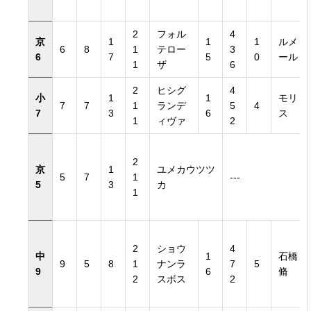
2
フォル
4
京
1
1
1
ルメ
6
8
1
テロー
3
6
7
5
0
ール
1
ザ
6
2
ヒシグ
4
小
1
1
モリ
7
7
1
ランデ
5
4
7
3
6
ス
1
ィヴァ
2
2
京
1
ユメカウツツ
5
7
1
---
5
3
カ
1
2
ショウ
4
中
1
石橋
9
5
8
1
ナンラ
7
5
9
6
脩
2
スボス
2