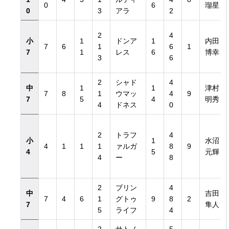
0
6
瑠星
0
3
アラ
2
2
4
小
1
ドンア
1
内田
7
6
1
6
1
7
1
レス
6
博幸
3
6
2
シャド
4
中
1
1
津村
7
8
1
ウマッ
4
9
7
5
4
明秀
4
ドネス
0
2
トラフ
4
小
1
水沼
4
1
1
1
ァルガ
8
9
4
5
元輝
4
ー
8
2
ブリン
4
中
吉田
7
4
6
1
グトゥ
9
8
2
7
隼人
5
ライフ
4