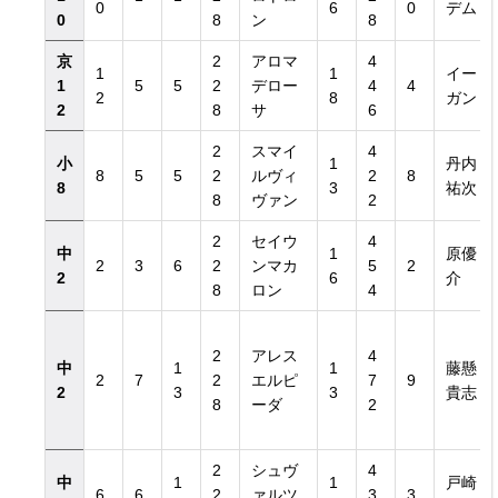
0
6
0
デム
0
8
ン
8
京
2
アロマ
4
1
1
イー
1
5
5
2
デロー
4
4
2
8
ガン
2
8
サ
6
2
スマイ
4
小
1
丹内
8
5
5
2
ルヴィ
2
8
8
3
祐次
8
ヴァン
2
2
セイウ
4
中
1
原優
2
3
6
2
ンマカ
5
2
2
6
介
8
ロン
4
2
アレス
4
中
1
1
藤懸
2
7
2
エルピ
7
9
2
3
3
貴志
8
ーダ
2
2
シュヴ
4
中
1
1
戸崎
6
6
2
ァルツ
3
3