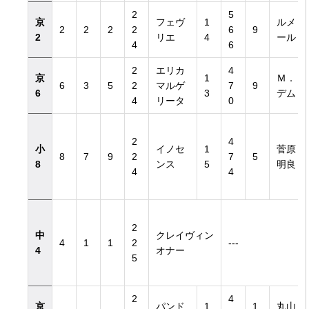
2
5
京
フェヴ
1
ルメ
2
2
2
2
6
9
2
リエ
4
ール
4
6
2
エリカ
4
京
1
Ｍ．
6
3
5
2
マルゲ
7
9
6
3
デム
4
リータ
0
2
4
小
イノセ
1
菅原
8
7
9
2
7
5
8
ンス
5
明良
4
4
2
中
クレイヴィン
4
1
1
2
---
4
オナー
5
2
4
京
パンド
1
1
丸山