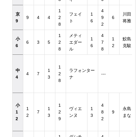
1
4
京
フェイ
1
川田
9
4
4
2
9
6
9
ト
6
将雅
8
2
き）
1
メティ
4
小
1
1
鮫島
6
3
5
2
エダー
7
6
6
2
克駿
8
ル
8
き）
1
中
1
ラフォンター
4
7
2
---
4
3
ナ
8
小
1
4
1
1
ヴィエ
1
永島
1
7
2
8
9
2
3
ンヌ
3
まな
2
9
2
1
グシチ
4