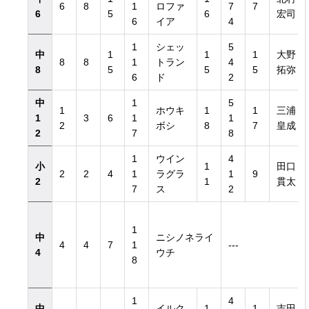
6
8
1
ロファ
7
7
6
5
6
宏司
6
イア
4
1
シェッ
5
中
1
1
1
大野
8
8
1
トラン
4
8
5
5
5
拓弥
6
ド
2
中
1
5
1
ホウキ
1
1
三浦
覧
1
3
6
1
1
2
ボシ
8
7
皇成
2
7
8
1
ウイン
4
小
1
田口
2
2
4
1
ラグラ
1
9
2
1
貫太
7
ス
2
1
中
ニシノネライ
4
4
7
1
---
4
ウチ
8
1
4
中
イルク
1
1
吉田