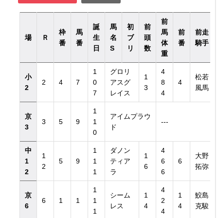
前
誕
馬
初
前
枠
馬
馬
前
前走
場
Ｒ
生
名
ブ
頭
番
番
体
番
騎手
日
S
リ
数
重
1
グロリ
4
小
1
松若
2
4
7
0
アスグ
8
4
2
3
風馬
7
レイス
4
1
京
アイムプラウ
3
5
9
1
---
3
ド
0
中
1
ダノン
4
1
1
大野
1
5
9
1
ティア
6
6
2
6
拓弥
2
1
ラ
6
1
4
京
シーム
1
1
鮫島
6
1
1
1
2
6
レス
4
4
克駿
1
4