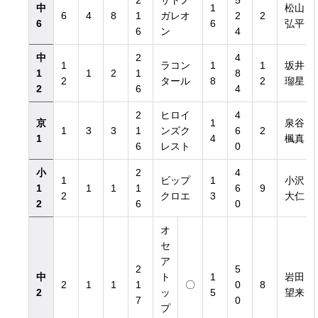
2
サトノ
5
中
1
松山
6
4
8
1
ガレオ
2
2
6
6
弘平
6
ン
4
中
2
4
1
ラコン
1
1
坂井
1
1
2
1
8
2
タール
8
2
瑠星
2
6
4
2
ヒロイ
4
京
1
泉谷
1
3
3
1
ンズク
6
2
1
4
楓真
6
レスト
0
小
2
4
1
ビップ
1
小沢
1
1
1
1
6
9
2
クロエ
3
大仁
2
6
0
オ
セ
ア
2
5
中
ト
1
岩田
2
1
1
1
〇
0
8
2
ッ
5
望来
7
0
プ