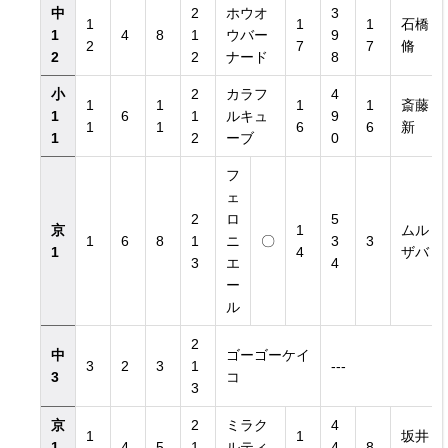
中
2
ホウオ
3
1
1
1
石橋
1
4
8
1
ウバー
9
2
7
7
脩
2
2
ナード
8
小
2
カラフ
4
1
1
1
1
斎藤
1
6
1
ルキュ
9
1
1
6
6
新
1
2
ーブ
0
フ
ェ
2
ロ
5
京
1
ムル
1
6
8
1
ニ
〇
3
3
1
4
ザバ
3
エ
4
ー
ル
2
中
ゴーゴーケイ
3
2
3
1
---
3
コ
3
京
2
ミラク
4
1
1
坂井
1
4
5
1
ルティ
4
8