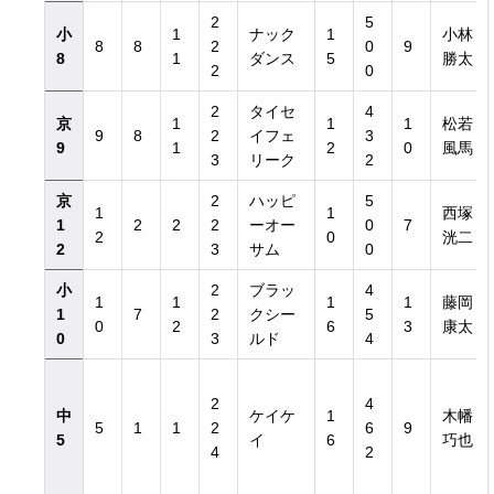
2
5
小
1
ナック
1
小林
8
8
2
0
9
8
1
ダンス
5
勝太
2
0
2
タイセ
4
京
1
1
1
松若
9
8
2
イフェ
3
9
1
2
0
風馬
3
リーク
2
京
2
ハッピ
5
1
1
西塚
1
2
2
2
ーオー
0
7
2
0
洸二
2
3
サム
0
小
2
ブラッ
4
1
1
1
1
藤岡
1
7
2
クシー
5
0
2
6
3
康太
0
3
ルド
4
2
4
中
ケイケ
1
木幡
5
1
1
2
6
9
5
イ
6
巧也
4
2