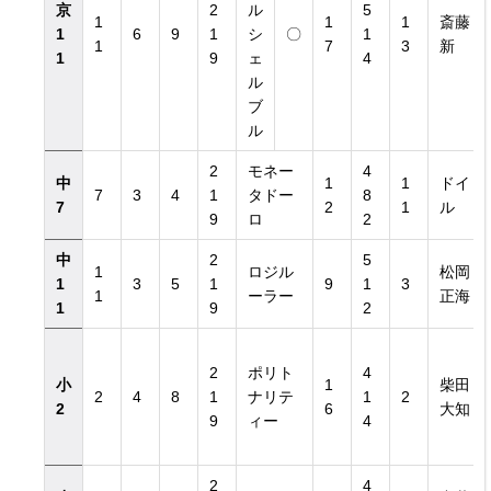
京
2
ル
5
1
1
1
斎藤
1
6
9
1
シ
〇
1
1
7
3
新
1
9
ェ
4
ル
ブ
ル
2
モネー
4
中
1
1
ドイ
7
3
4
1
タドー
8
7
2
1
ル
9
ロ
2
中
2
5
1
ロジル
松岡
1
3
5
1
9
1
3
1
ーラー
正海
1
9
2
2
ポリト
4
小
1
柴田
2
4
8
1
ナリテ
1
2
2
6
大知
9
ィー
4
2
4