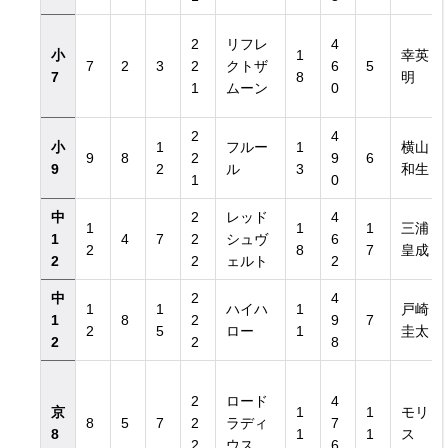
2
リフレ
4
小
1
幸英
7
2
3
2
クトザ
6
5
7
8
明
1
ムーン
0
2
4
小
1
フルー
1
横山
9
8
2
9
6
9
2
ル
3
和生
1
0
中
2
レッド
4
1
1
1
三浦
1
4
7
2
シュヴ
6
2
8
7
皇成
2
2
ェルト
2
中
2
4
1
1
ハイハ
1
戸崎
1
8
2
9
7
2
5
ロー
1
圭太
2
2
8
2
ロード
4
京
1
1
モリ
8
5
7
2
ラディ
7
8
1
1
ス
2
ウス
6