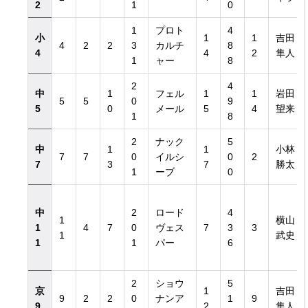
2
1
0
1
プロト
4
小
1
1
吉田
4
2
2
3
カルチ
8
4
4
2
隼人
1
ャー
8
2
4
中
1
フェル
1
1
岩田
5
5
0
9
5
0
メール
5
4
望来
1
8
2
ナック
5
中
1
1
小林
7
7
0
イルシ
0
2
7
3
7
勝太
1
ーブ
0
中
2
ロード
4
1
横山
1
4
7
0
ヴェス
7
3
3
1
武史
1
1
パー
6
2
ショウ
5
京
1
吉田
9
2
2
0
ナンア
1
9
9
2
隼人