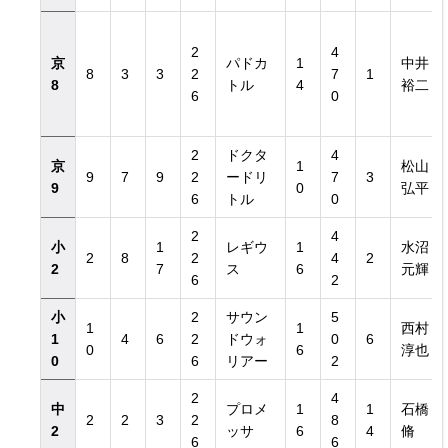
2
4
京
パドカ
1
中井
8
3
3
2
7
1
8
トル
4
裕二
6
0
2
ドクタ
4
京
1
松山
9
7
9
2
ードリ
7
3
9
0
弘平
6
トル
0
2
4
小
1
レギウ
1
水沼
2
8
2
4
2
2
7
ス
6
元輝
6
2
小
2
サウン
5
1
1
西村
1
4
6
2
ドウォ
0
6
0
6
淳也
0
6
リアー
2
2
4
中
プロメ
1
1
石橋
2
2
3
2
8
2
ッサ
6
4
脩
6
6