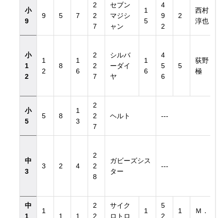
2
セブン
4
小
1
西村
9
5
7
2
マジシ
9
2
9
5
淳也
7
ャン
2
小
2
シルバ
4
1
1
1
荻野
1
8
2
ーダイ
5
5
2
6
6
極
2
7
ヤ
6
2
小
1
5
8
2
ヘルト
---
5
3
7
2
中
ガビーズシス
3
2
4
2
---
3
ター
8
中
2
サイク
5
1
1
1
Ｍ．
1
1
1
2
ロトロ
2