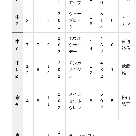
1
デイブ
0
2
ウェー
5
中
1
マー
2
1
2
0
ブロッ
1
6
2
6
カン
1
ク
4
2
ホウオ
4
中
1
田辺
7
5
9
0
ウサン
6
6
7
4
裕信
2
デー
2
中
2
テンカ
4
1
1
1
武藤
1
8
0
ノギジ
8
1
2
6
2
雅
2
2
ン
2
2
メイシ
5
京
1
松山
4
8
0
ョウホ
8
0
5
4
1
弘平
2
ウレン
2
2
京
1
タッカーバレ