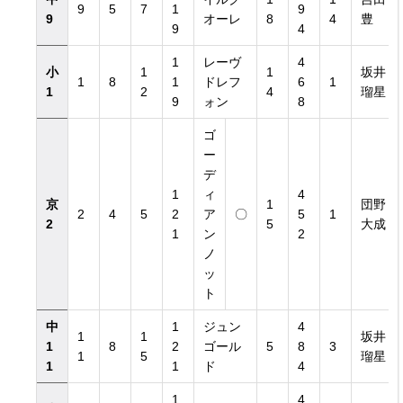
9
5
7
1
9
9
オーレ
8
4
豊
9
4
1
レーヴ
4
小
1
1
坂井
1
8
1
ドレフ
6
1
1
2
4
瑠星
9
ォン
8
ゴ
ー
デ
1
ィ
4
京
1
団野
2
4
5
2
ア
〇
5
1
2
5
大成
1
ン
2
ノ
ッ
ト
中
1
ジュン
4
1
1
坂井
1
8
2
ゴール
5
8
3
1
5
瑠星
1
1
ド
4
1
4