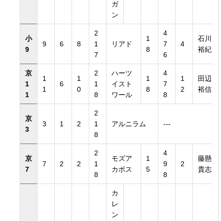
ガ
ン
2
4
小
1
石川
9
6
8
1
リアド
7
4
9
8
裕紀
7
6
京
2
ハーツ
4
1
1
1
1
田辺
1
6
1
イスト
7
1
0
8
2
裕信
1
8
ワール
8
2
京
3
1
2
1
アルニラム
---
3
8
2
4
京
モズア
1
藤懸
7
2
2
1
9
2
7
カボス
5
貴志
8
8
カ
レ
ン