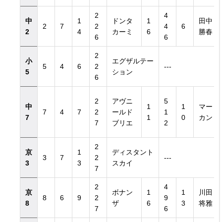
2
4
中
1
ドンタ
1
田中
2
7
2
4
6
2
4
カーミ
6
勝春
6
6
2
小
エグザルテー
5
4
6
2
---
5
ション
6
2
アヴニ
5
中
1
1
マー
7
4
7
2
ールド
1
7
1
0
カン
7
ブリエ
2
2
京
1
ディスタント
3
7
2
---
3
3
スカイ
7
2
4
京
ボナン
1
1
川田
8
6
9
2
9
8
ザ
6
3
将雅
7
6