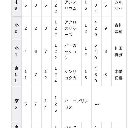
中
アンス
1
ムル
6
3
5
2
8
5
6
リウム
6
ザバ
2
4
1
アクロ
4
小
1
古川
2
2
3
2
スザシ
2
9
2
2
奈穂
2
ーズ
0
1
パーカ
5
小
1
川田
4
6
7
2
ッショ
4
3
4
2
将雅
2
ン
0
京
1
4
1
1
シンリ
1
木幡
1
7
2
6
8
1
2
ョクカ
5
初也
1
4
0
1
京
1
ハニープリン
5
7
2
---
5
4
セス
5
京
1
セイク
4