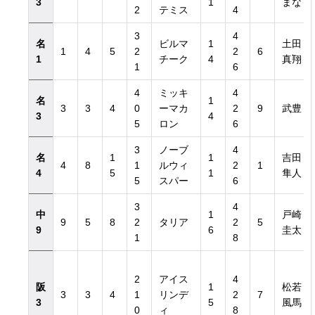
3
1
まな
2
テミス
4
3
4
名
ビルマ
1
土田
1
4
5
2
2
6
1
チーク
4
真翔
1
6
4
ミッキ
4
名
1
3
3
4
0
ーマカ
2
9
武豊
3
4
5
ロン
6
3
ノーブ
4
名
1
1
吉田
4
8
1
ルウィ
2
1
4
5
1
隼人
5
スパー
6
3
4
中
1
戸崎
9
5
8
2
タリア
2
5
9
6
圭太
1
8
2
アイス
4
阪
1
松若
3
3
4
1
リンデ
2
7
3
5
風馬
0
ィ
8