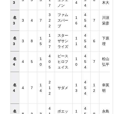
3
4
木大
7
ノン
4
3
ファム
4
名
1
川須
3
4
7
2
スパー
5
7
3
6
栄彦
2
ブ
4
1
スター
4
名
1
1
下原
3
8
2
ザサン
5
6
3
5
1
理
7
ライズ
4
4
ピース
4
名
1
1
松山
4
5
0
ヒロフ
5
7
4
0
0
弘平
5
ェイス
4
2
4
名
1
1
1
幸英
4
7
1
サダメ
5
4
4
3
2
明
2
4
4
4
名
ポエッ
1
永島