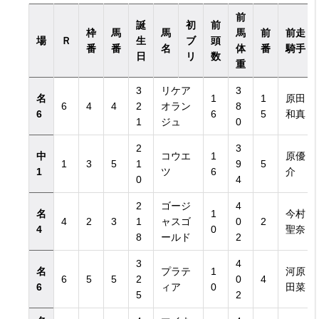
前
誕
初
前
枠
馬
馬
馬
前
前走
場
Ｒ
生
ブ
頭
番
番
名
体
番
騎手
日
リ
数
重
3
リケア
3
名
1
1
原田
6
4
4
2
オラン
8
6
6
5
和真
1
ジュ
0
2
3
中
コウエ
1
原優
1
3
5
1
9
5
1
ツ
6
介
0
4
2
ゴージ
4
名
1
今村
4
2
3
1
ャスゴ
0
2
4
0
聖奈
8
ールド
2
3
4
名
プラテ
1
河原
6
5
5
2
0
4
6
ィア
0
田菜
5
2