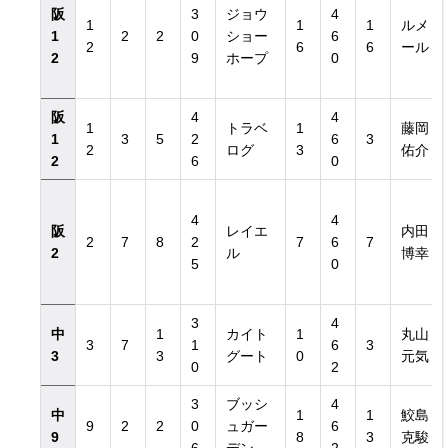
阪
3
ジョウ
4
1
1
1
ルメ
1
2
2
0
ショー
6
2
6
6
ール
2
9
ホープ
0
阪
4
4
1
トラベ
1
藤岡
1
3
5
2
6
3
2
ログ
3
佑介
2
6
0
4
4
阪
レイエ
内田
2
7
8
2
7
6
7
2
ル
博幸
5
0
3
4
中
1
カイト
1
丸山
3
7
1
6
3
3
3
グート
0
元気
0
2
3
ブッシ
4
中
1
1
鮫島
9
2
2
0
ュガー
6
9
8
3
克駿