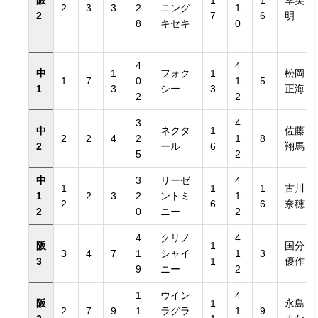
阪
1
1
幸英
2
3
3
2
ニング
1
2
7
6
明
8
キセキ
0
4
4
中
1
フォク
1
松岡
1
7
0
1
5
1
3
シー
3
正海
2
2
3
4
中
ネクタ
1
佐藤
2
2
4
2
1
8
2
ール
6
翔馬
5
2
中
3
リーゼ
4
1
1
1
古川
1
2
3
2
ントミ
1
2
6
6
奈穂
2
0
ニー
2
4
クリノ
4
阪
1
国分
3
4
7
1
シャイ
1
3
3
1
優作
9
ニー
2
1
ウイン
4
阪
1
永島
2
7
9
1
ラグラ
1
9