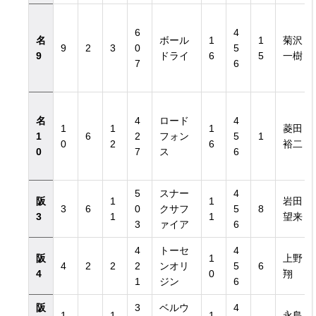
6
4
名
ボール
1
1
菊沢
9
2
3
0
5
9
ドライ
6
5
一樹
7
6
名
4
ロード
4
1
1
1
菱田
1
6
2
フォン
5
1
0
2
6
裕二
0
7
ス
6
5
スナー
4
阪
1
1
岩田
3
6
0
クサフ
5
8
3
1
1
望来
3
ァイア
6
4
トーセ
4
阪
1
上野
4
2
2
2
ンオリ
5
6
4
0
翔
1
ジン
6
阪
3
ベルウ
4
1
1
1
永島