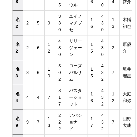
8
6
4
啓介
5
ウル
0
3
ユイノ
4
名
1
1
木幡
2
5
9
3
マチブ
3
2
6
3
初也
0
セ
0
き）
4
リリー
4
名
1
1
原優
2
6
3
ジェー
3
2
2
2
5
介
き）
0
ン
0
5
ローズ
4
名
1
1
坂井
3
6
0
バルサ
3
7
3
0
5
瑠星
2
ム
2
3
バスタ
4
名
1
1
大庭
4
4
7
1
ーショ
3
4
6
2
和弥
7
ット
2
2
アパシ
4
名
1
1
団野
9
7
2
ョナー
3
7
9
3
7
大成
2
ド
2