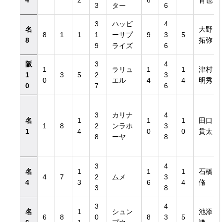
4
2
6
育也
3
ター
6
3
ハッピ
4
名
大野
8
1
1
1
ーサプ
9
3
5
8
拓弥
9
ライズ
6
阪
3
4
1
ラリュ
1
1
津村
1
3
5
2
3
0
エル
4
4
明秀
0
7
6
3
カリナ
4
名
1
1
1
田口
1
8
2
ンラホ
3
1
4
0
0
貫太
8
ーヤ
8
3
4
名
1
1
1
石橋
4
7
2
ムメ
3
4
3
6
4
脩
3
8
3
4
名
1
シュン
池添
6
8
0
8
3
5