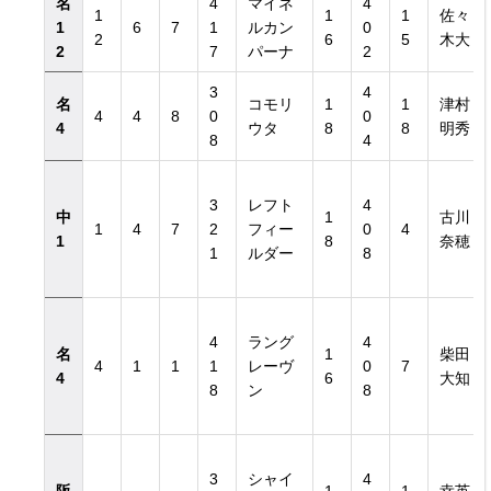
名
4
マイネ
4
1
1
1
佐々
1
6
7
1
ルカン
0
2
6
5
木大
2
7
パーナ
2
3
4
名
コモリ
1
1
津村
4
4
8
0
0
4
ウタ
8
8
明秀
8
4
3
レフト
4
中
1
古川
1
4
7
2
フィー
0
4
1
8
奈穂
1
ルダー
8
4
ラング
4
名
1
柴田
4
1
1
1
レーヴ
0
7
4
6
大知
8
ン
8
3
シャイ
4