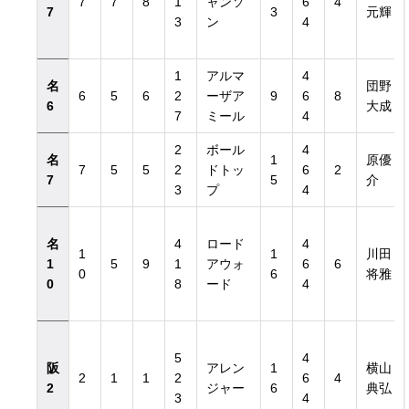
7
7
8
1
ャンソ
6
4
7
3
元輝
3
ン
4
1
アルマ
4
名
団野
6
5
6
2
ーザア
9
6
8
6
大成
7
ミール
4
2
ボール
4
名
1
原優
7
5
5
2
ドトッ
6
2
7
5
介
3
プ
4
名
4
ロード
4
1
1
川田
1
5
9
1
アウォ
6
6
0
6
将雅
0
8
ード
4
5
4
阪
アレン
1
横山
2
1
1
2
6
4
2
ジャー
6
典弘
3
4