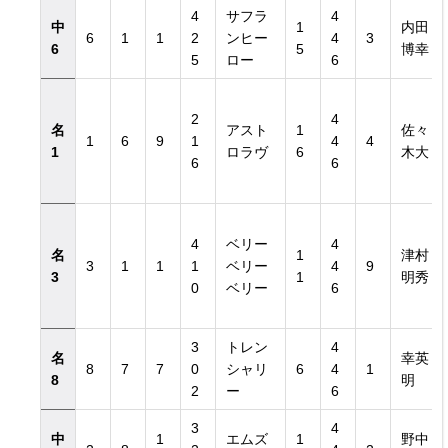
4
サフラ
4
中
1
内田
6
1
1
2
ンヒー
4
3
6
5
博幸
5
ロー
6
2
4
名
アスト
1
佐々
1
6
9
1
4
4
1
ロラヴ
6
木大
6
6
4
ベリー
4
名
1
津村
3
1
1
1
ベリー
4
9
3
1
明秀
0
ベリー
6
3
トレン
4
名
幸英
8
7
7
0
シャリ
6
4
1
8
明
2
ー
6
3
4
中
1
エムズ
1
野中