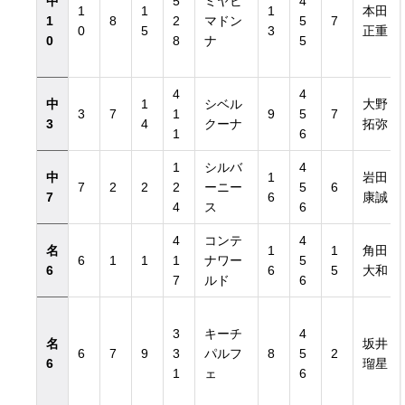
中
5
ミヤビ
4
1
1
1
本田
1
8
2
マドン
5
7
0
5
3
正重
0
8
ナ
5
4
4
中
1
シベル
大野
3
7
1
9
5
7
3
4
クーナ
拓弥
1
6
1
シルバ
4
中
1
岩田
7
2
2
2
ーニー
5
6
7
6
康誠
4
ス
6
4
コンテ
4
名
1
1
角田
6
1
1
1
ナワー
5
6
6
5
大和
7
ルド
6
3
キーチ
4
名
坂井
6
7
9
3
パルフ
8
5
2
6
瑠星
1
ェ
6