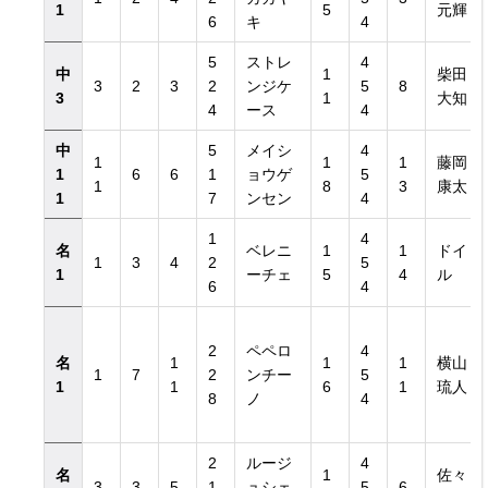
1
5
元輝
6
キ
4
5
ストレ
4
中
1
柴田
3
2
3
2
ンジケ
5
8
3
1
大知
4
ース
4
中
5
メイシ
4
1
1
1
藤岡
1
6
6
1
ョウゲ
5
1
8
3
康太
1
7
ンセン
4
1
4
名
ベレニ
1
1
ドイ
1
3
4
2
5
1
ーチェ
5
4
ル
6
4
2
ペペロ
4
名
1
1
1
横山
1
7
2
ンチー
5
1
1
6
1
琉人
8
ノ
4
2
ルージ
4
名
1
佐々
3
3
5
1
ュシェ
5
6