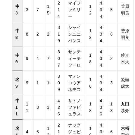
2
マイフ
4
中
1
1
菅原
3
7
1
ァミリ
3
5
3
5
2
明良
4
ー
4
3
シャイ
4
中
1
菅原
8
2
2
1
ンユニ
3
6
8
2
明良
9
バンス
4
3
サンテ
4
中
1
佐々
9
4
7
0
ィーテ
3
2
日付き）
9
8
木大
7
ソーロ
4
3
マテン
4
日付き）
名
1
鷲頭
9
1
1
0
ロウア
3
3
9
6
虎太
9
ネモス
4
中
4
サトノ
4
1
1
1
丸田
1
3
3
2
ファビ
3
1
8
3
恭介
1
6
ュラス
6
2
ナック
4
名
1
1
木幡
4
6
1
ジュピ
3
6