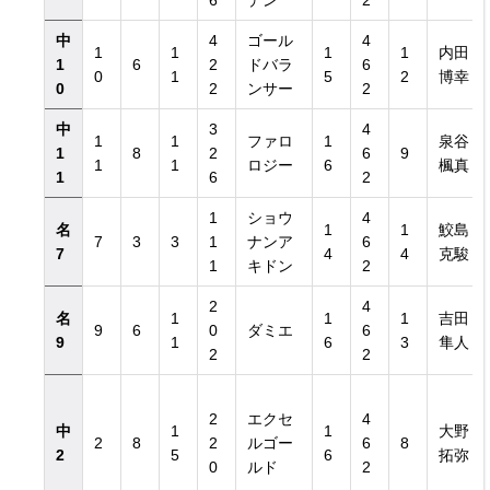
6
デン
2
中
4
ゴール
4
1
1
1
1
内田
1
6
2
ドバラ
6
0
1
5
2
博幸
0
2
ンサー
2
中
3
4
1
1
ファロ
1
泉谷
1
8
2
6
9
1
1
ロジー
6
楓真
1
6
2
1
ショウ
4
名
1
1
鮫島
7
3
3
1
ナンア
6
7
4
4
克駿
1
キドン
2
2
4
名
1
1
1
吉田
9
6
0
ダミエ
6
9
1
6
3
隼人
2
2
2
エクセ
4
中
1
1
大野
2
8
2
ルゴー
6
8
2
5
6
拓弥
0
ルド
2