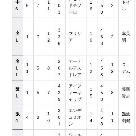
中
1
1
ドイ
6
7
0
ドテソ
5
2
6
1
6
ル
3
ーロ
8
3
4
名
1
マリリ
1
幸英
1
7
2
5
2
1
2
ア
0
明
6
8
名
2
アーテ
4
1
1
1
Ｃ．
1
5
8
0
ルアス
5
1
2
2
デム
1
7
トレア
8
4
アイフ
4
阪
1
藤懸
1
5
7
2
ァーキ
5
8
1
5
貴志
9
ャップ
8
3
エンデ
4
阪
1
1
1
難波
4
8
0
ュミオ
5
4
0
4
1
剛健
1
ン
8
3
ワール
4