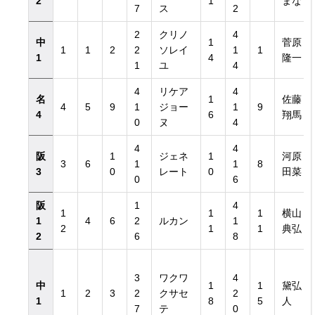
2
1
まな
7
ス
2
2
クリノ
4
中
1
菅原
1
1
2
2
ソレイ
1
1
1
4
隆一
1
ユ
4
4
リケア
4
名
1
佐藤
4
5
9
1
ジョー
1
9
覧
4
6
翔馬
0
ヌ
4
4
4
阪
1
ジェネ
1
河原
3
6
1
1
8
3
0
レート
0
田菜
0
6
阪
1
4
1
1
1
横山
1
4
6
2
ルカン
1
2
1
1
典弘
2
6
8
3
ワクワ
4
中
1
1
黛弘
1
2
3
2
クサセ
2
1
8
5
人
7
テ
0