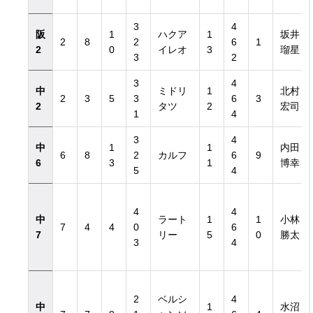
3
4
阪
1
ハクア
1
坂井
2
8
2
6
1
2
0
イレオ
3
瑠星
3
2
3
4
中
ミドリ
1
北村
2
3
5
3
6
3
2
タツ
2
宏司
1
4
3
4
中
1
1
内田
6
8
2
カルフ
6
9
6
3
1
博幸
5
4
4
4
中
ラート
1
1
小林
7
4
4
0
6
7
リー
5
0
勝太
3
4
2
ベルシ
4
中
1
水沼