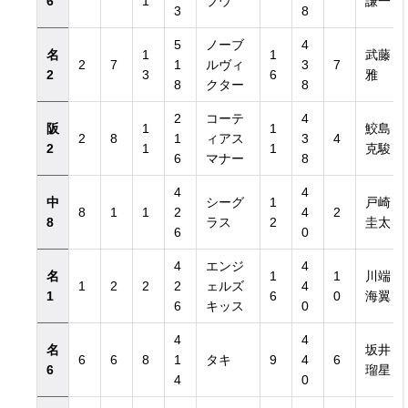
6
1
プウ
謙一
3
8
5
ノーブ
4
名
1
1
武藤
2
7
1
ルヴィ
3
7
2
3
6
雅
8
クター
8
2
コーテ
4
阪
1
1
鮫島
2
8
1
ィアス
3
4
2
1
1
克駿
6
マナー
8
4
4
中
シーグ
1
戸崎
8
1
1
2
4
2
8
ラス
2
圭太
6
0
4
エンジ
4
名
1
1
川端
1
2
2
2
ェルズ
4
1
6
0
海翼
6
キッス
0
4
4
名
坂井
6
6
8
1
タキ
9
4
6
6
瑠星
4
0