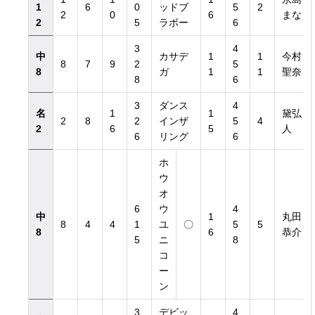
1
6
0
ッドブ
5
2
2
0
6
まな
2
5
ラボー
6
3
4
中
カサデ
1
1
今村
8
7
9
2
5
8
ガ
1
1
聖奈
8
6
3
ダンス
4
名
1
1
黛弘
2
8
2
インザ
5
4
2
6
5
人
6
リング
6
ホ
ウ
オ
6
ウ
4
中
1
丸田
8
4
4
1
ユ
〇
5
5
8
6
恭介
5
ニ
8
コ
ー
ン
3
デビッ
4