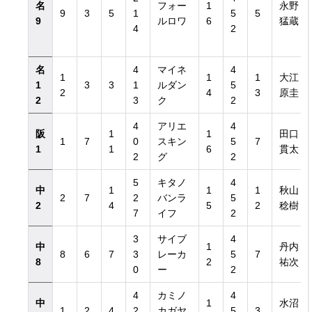
名
フォー
1
永野
9
3
5
1
5
5
9
ルロワ
6
猛蔵
4
2
名
4
マイネ
4
1
1
1
大江
1
3
3
1
ルダン
5
2
4
3
原圭
2
3
ク
2
4
アリエ
4
阪
1
1
田口
1
7
0
スキン
5
7
1
1
6
貫太
2
グ
2
5
キタノ
4
中
1
1
1
秋山
2
7
2
バンラ
5
2
4
5
2
稔樹
7
イフ
2
3
サイブ
4
中
1
丹内
8
6
7
3
レーカ
5
7
8
2
祐次
0
ー
2
4
カミノ
4
中
1
水沼
1
2
4
2
カガヤ
5
3