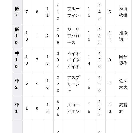
4
4
阪
1
ブルー
1
秋山
7
8
1
4
5
7
1
ウィン
6
稔樹
2
8
阪
2
ジュリ
4
1
1
1
池添
1
1
2
0
アバロ
4
0
6
4
謙一
0
9
ーズ
8
中
3
イイネ
4
1
1
1
国分
1
7
0
イイネ
5
9
0
3
4
優作
0
4
イイネ
0
2
アスプ
4
中
1
1
佐々
2
5
2
リージ
5
1
2
0
5
木大
3
ャ
0
5
4
中
1
スコー
1
1
武藤
1
8
0
5
1
5
ピオン
6
0
雅
5
2
2
4