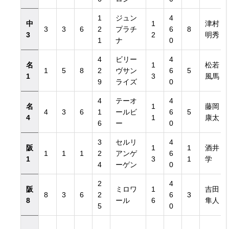
1
ジュン
4
中
1
津村
3
3
6
2
プラチ
6
8
3
2
明秀
1
ナ
0
4
ビリー
4
名
1
松若
1
5
8
2
ヴサン
6
5
1
3
風馬
9
ライズ
0
4
テーオ
4
名
1
藤岡
4
3
6
1
ールビ
6
5
4
1
康太
6
ー
0
3
セルリ
4
阪
1
1
酒井
1
1
1
2
アンゲ
6
1
3
1
学
4
ーゲン
0
2
4
阪
ミロワ
1
吉田
8
3
6
2
6
3
8
ール
6
隼人
5
0