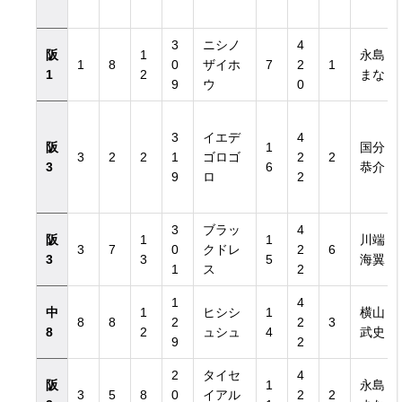
3
ニシノ
4
阪
1
永島
1
8
0
ザイホ
7
2
1
1
2
まな
9
ウ
0
3
イエデ
4
阪
1
国分
3
2
2
1
ゴロゴ
2
2
3
6
恭介
9
ロ
2
3
ブラッ
4
阪
1
1
川端
3
7
0
クドレ
2
6
3
3
5
海翼
1
ス
2
1
4
中
1
ヒシシ
1
横山
8
8
2
2
3
8
2
ュシュ
4
武史
9
2
2
タイセ
4
阪
1
永島
3
5
8
0
イアル
2
2