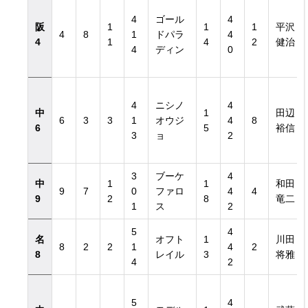
4
ゴール
4
阪
1
1
1
平沢
4
8
1
ドパラ
4
4
1
4
2
健治
4
ディン
0
4
ニシノ
4
中
1
田辺
6
3
3
1
オウジ
4
8
6
5
裕信
3
ョ
2
3
ブーケ
4
中
1
1
和田
9
7
0
ファロ
4
4
9
2
8
竜二
1
ス
2
5
4
名
オフト
1
川田
8
2
2
1
4
2
8
レイル
3
将雅
4
2
5
4