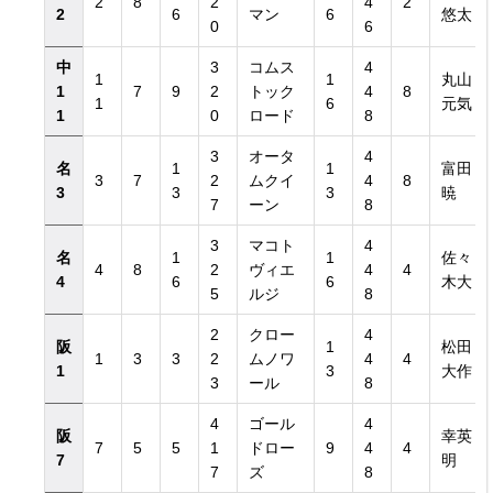
2
8
2
4
2
2
6
マン
6
悠太
0
6
中
3
コムス
4
1
1
丸山
1
7
9
2
トック
4
8
1
6
元気
1
0
ロード
8
3
オータ
4
名
1
1
富田
3
7
2
ムクイ
4
8
3
3
3
暁
7
ーン
8
3
マコト
4
名
1
1
佐々
4
8
2
ヴィエ
4
4
4
6
6
木大
5
ルジ
8
2
クロー
4
阪
1
松田
1
3
3
2
ムノワ
4
4
1
3
大作
3
ール
8
4
ゴール
4
阪
幸英
7
5
5
1
ドロー
9
4
4
7
明
7
ズ
8