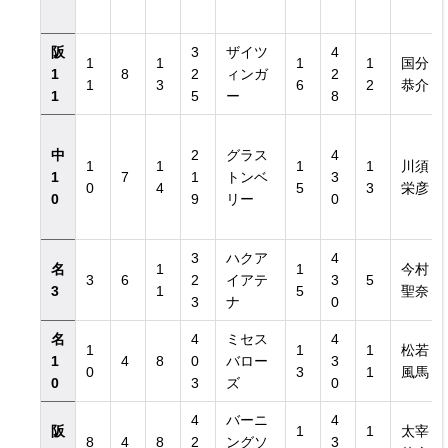
阪
3
ザイツ
4
1
1
1
1
国分
1
8
2
ィンガ
2
1
3
6
2
恭介
1
5
ー
8
中
2
グラス
4
1
1
1
1
川須
1
7
1
トンベ
3
0
4
5
3
栄彦
0
9
リー
0
3
ハクア
4
名
1
1
今村
3
6
2
イアテ
3
5
3
1
5
聖奈
3
ナ
0
名
4
ミセス
4
1
1
1
松若
1
4
8
0
バロー
3
0
3
1
風馬
0
3
ズ
0
4
バーニ
4
阪
1
1
太宰
8
4
8
2
ングソ
3