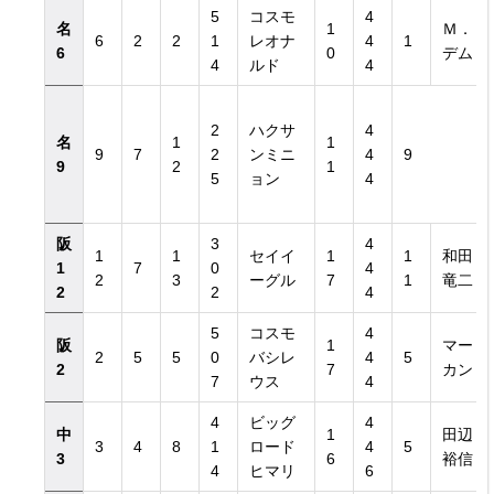
5
コスモ
4
名
1
Ｍ．
6
2
2
1
レオナ
4
1
6
0
デム
4
ルド
4
2
ハクサ
4
名
1
1
9
7
2
ンミニ
4
9
9
2
1
5
ョン
4
阪
3
4
1
1
セイイ
1
1
和田
1
7
0
4
2
3
ーグル
7
1
竜二
2
2
4
5
コスモ
4
阪
1
マー
2
5
5
0
バシレ
4
5
2
7
カン
7
ウス
4
4
ビッグ
4
中
1
田辺
3
4
8
1
ロード
4
5
3
6
裕信
4
ヒマリ
6