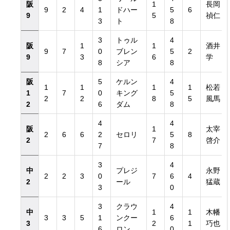
阪
1
長岡
9
2
4
1
ドハー
5
6
9
5
禎仁
3
ト
8
3
トゥル
4
阪
1
1
酒井
9
7
0
ブレン
5
2
9
3
6
学
8
シア
8
阪
5
ケルン
4
1
1
1
1
松若
1
7
0
キング
5
2
2
8
5
風馬
2
6
ダム
8
4
4
阪
1
太宰
2
6
6
2
セロリ
5
8
2
7
啓介
7
8
3
4
中
プレジ
永野
2
2
3
0
7
6
4
2
ール
猛蔵
3
0
3
クラウ
4
中
1
1
木幡
3
3
5
1
ンクー
6
3
2
1
巧也
6
ロン
0