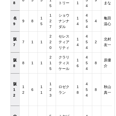
8
3
3
1
5
9
8
トリー
1
まな
5
4
1
ショウ
4
名
1
1
亀田
9
8
2
ナンナ
5
4
9
5
4
温心
7
ダル
4
2
セレス
4
阪
1
北村
7
1
1
2
ティア
5
2
7
4
友一
0
リティ
4
2
クラリ
4
阪
1
原優
8
1
1
1
ティス
5
8
8
6
介
5
ケール
4
阪
1
4
1
1
ロゼク
1
秋山
1
6
2
5
8
2
1
ラン
8
真一
2
3
4