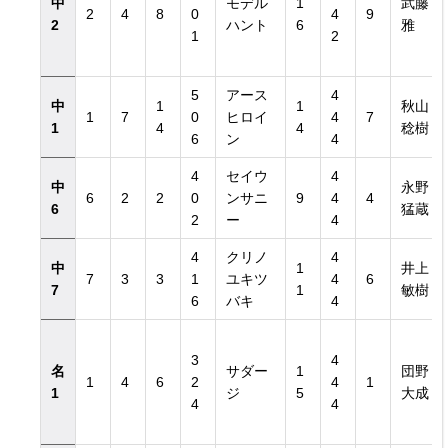
中
モデル
1
武藤
2
4
8
0
4
9
2
ハント
6
雅
1
2
5
アース
4
中
1
1
秋山
1
7
0
ヒロイ
4
7
1
4
4
稔樹
6
ン
4
4
セイウ
4
中
永野
6
2
2
0
ンサニ
9
4
4
6
猛蔵
2
ー
4
4
クリノ
4
中
1
井上
7
3
3
1
ユキツ
4
6
7
1
敏樹
6
バキ
4
3
4
名
サダー
1
団野
1
4
6
2
4
1
1
ジ
5
大成
4
4