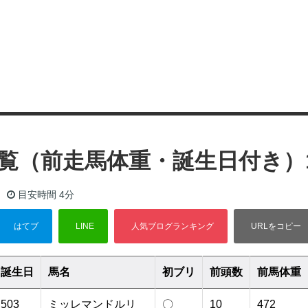
覧（前走馬体重・誕生日付き）10
目安時間
4分
誕生日
馬名
初ブリ
前頭数
前馬体重
503
ミッレマンドルリ
〇
10
472