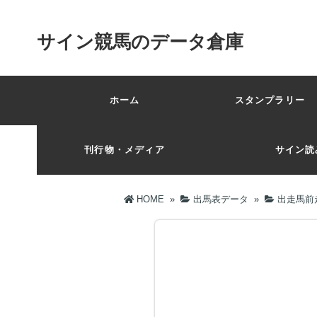
サイン競馬のデータ倉庫
ホーム
スタンプラリー 
刊行物・メディア
サイン読
HOME
»
出馬表データ
»
出走馬前