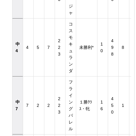
ジ
ャ
コ
ス
モ
2
4
中
キ
1
4
5
7
2
未勝利*
9
8
4
ュ
0
3
8
ラ
ン
ダ
フ
ラ
イ
2
4
中
ン
１勝ｸﾗ
1
7
2
2
2
5
1
7
グ
ｽ・牝
6
3
0
バ
レ
ル