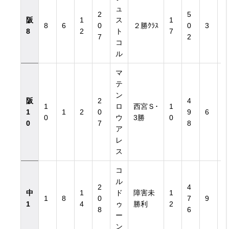
ュ
2
5
阪
1
ス
1
8
6
0
２勝ｸﾗｽ
0
3
8
2
ト
7
7
2
コ
ル
マ
テ
ン
阪
2
4
1
ロ
西宮Ｓ･
1
1
1
2
0
9
6
0
ウ
3勝
0
0
7
8
ア
レ
ス
コ
ル
2
4
中
1
ド
障害未
1
1
8
0
7
9
1
4
ゥ
勝利
2
8
6
ー
ン