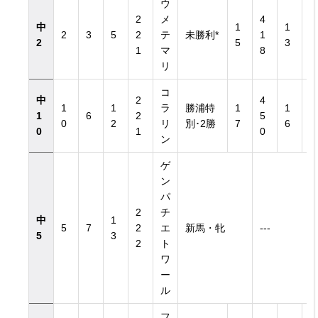
ウ
2
メ
4
中
1
1
2
3
5
2
テ
未勝利*
1
2
5
3
1
マ
8
リ
コ
中
2
4
1
1
ラ
勝浦特
1
1
1
6
2
5
0
2
リ
別･2勝
7
6
0
1
0
ン
ゲ
ン
パ
2
チ
中
1
5
7
2
エ
新馬・牝
---
5
3
2
ト
ワ
ー
ル
フ