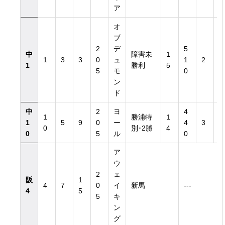
ア
オ
ブ
2
デ
5
中
障害未
1
1
3
3
0
ュ
1
2
1
勝利
5
5
モ
0
ン
ド
中
2
ヨ
4
1
勝浦特
1
1
5
9
0
ー
4
3
0
別･2勝
4
0
5
ル
0
ア
ウ
2
ェ
阪
1
4
7
0
イ
新馬
---
4
5
5
キ
ン
グ