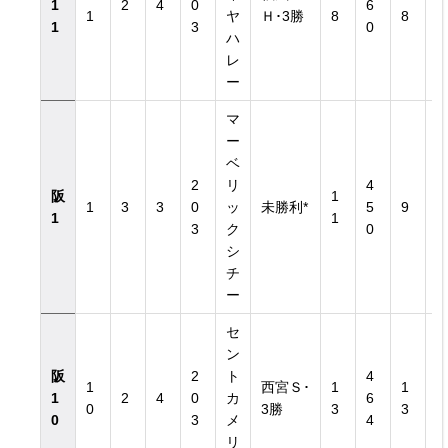
1
2
4
0
6
1
ヤ
Ｈ･3勝
8
8
1
3
0
ハ
レ
ー
マ
ー
ベ
2
リ
4
阪
1
日付き）
1
3
3
0
ッ
未勝利*
5
9
1
1
3
ク
0
シ
日付き）
チ
ー
セ
ン
阪
2
ト
4
1
西宮Ｓ･
1
1
1
2
4
0
カ
6
0
3勝
3
3
0
3
メ
4
リ