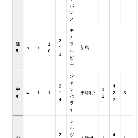
バ
ン
ス
モ
カ
2
阪
1
ラ
5
7
1
新馬
---
5
0
ル
3
ビ
ー
ジ
ャ
2
4
中
ン
1
4
1
1
1
未勝利*
2
6
4
バ
2
4
2
ラ
ヤ
シ
ル
2
ヴ
4