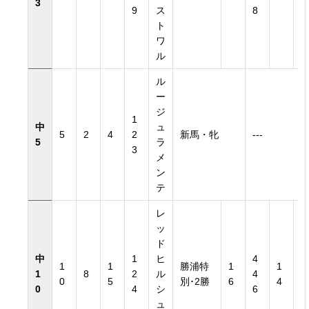
3
9
ス
8
ト
ワ
ル
ル
ー
ジ
覧
1
中
ュ
5
2
4
2
新馬・牝
---
5
ラ
3
メ
ン
テ
レ
ッ
ド
中
1
ヒ
4
1
1
勝浦特
1
1
1
8
2
ル
4
0
5
別･2勝
6
4
0
4
シ
6
ュ