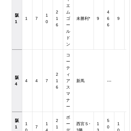
エ
2
ム
4
阪
1
1
7
1
ゴ
未勝利*
9
6
9
1
0
6
ー
6
ル
ド
ン
コ
ー
テ
2
ィ
阪
4
4
7
1
ア
新馬
---
4
6
ス
マ
ナ
ー
ボ
阪
2
5
1
1
ー
西宮Ｓ･
1
1
1
7
1
0
0
4
デ
3勝
3
0