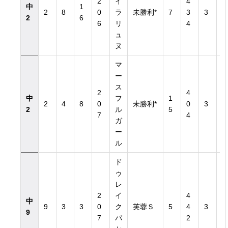
2
イ
4
中
1
2
8
0
ラ
未勝利*
7
3
3
2
6
6
リ
4
ュ
ヌ
マ
ー
ス
2
4
中
フ
1
2
4
8
0
未勝利*
0
3
2
ル
5
7
4
ガ
ー
ル
ド
ゥ
レ
2
イ
4
中
9
3
3
0
ク
芙蓉Ｓ
5
4
3
9
7
パ
2