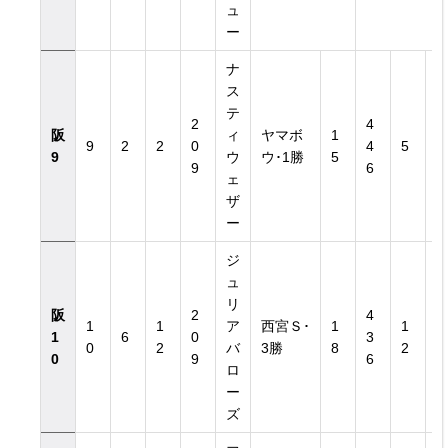
ュ
ー
ナ
ス
テ
2
4
阪
ィ
ヤマボ
1
9
2
2
0
4
5
9
ウ
ウ･1勝
5
9
6
ェ
ザ
ー
ジ
ュ
リ
阪
2
4
1
1
ア
西宮Ｓ･
1
1
1
6
0
3
0
2
バ
3勝
8
2
0
9
6
ロ
ー
ズ