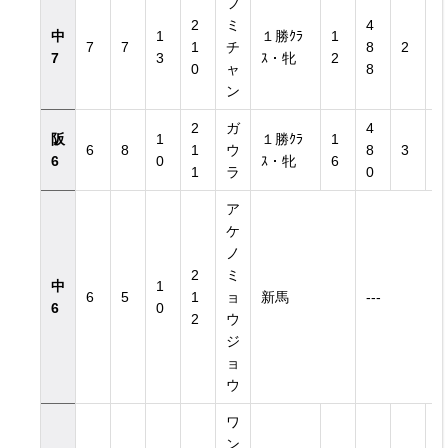
フ
2
ミ
4
中
1
１勝ｸﾗ
1
7
7
1
チ
8
2
7
3
ｽ・牝
2
0
ャ
8
ン
2
ガ
4
阪
1
１勝ｸﾗ
1
6
8
1
ウ
8
3
6
0
ｽ・牝
6
1
ラ
0
ア
ケ
ノ
2
ミ
中
1
6
5
1
ョ
新馬
---
6
0
2
ウ
ジ
ョ
ウ
ワ
ン