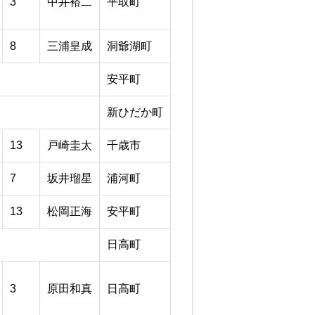
3
中井裕二
平取町
8
三浦皇成
洞爺湖町
安平町
新ひだか町
13
戸崎圭太
千歳市
7
坂井瑠星
浦河町
13
松岡正海
安平町
日高町
3
原田和真
日高町