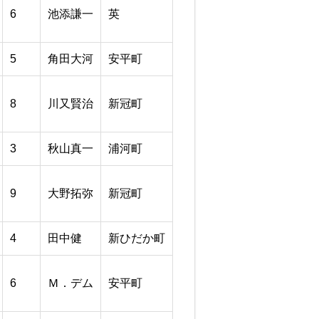
6
池添謙一
英
5
角田大河
安平町
8
川又賢治
新冠町
3
秋山真一
浦河町
9
大野拓弥
新冠町
4
田中健
新ひだか町
6
Ｍ．デム
安平町