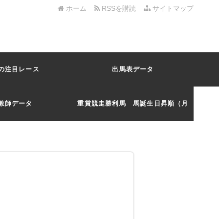
ホーム
RSSを購読
サイトマップ
の注目レース
出馬表データ
教師データ
重賞競走勝利馬 馬誕生日昇順（月
日）