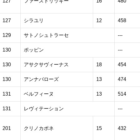
127
ファーストリッキー
16
480
127
シラユリ
12
458
129
サトノシュトラーセ
---
130
ポッピン
---
130
アサクサヴィーナス
18
454
130
アンナバローズ
13
474
131
ベルフィーヌ
13
514
131
レヴィテーション
---
201
クリノカポネ
15
432