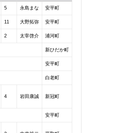
5
永島まな
安平町
11
大野拓弥
安平町
2
太宰啓介
浦河町
新ひだか町
安平町
白老町
4
岩田康誠
新冠町
安平町