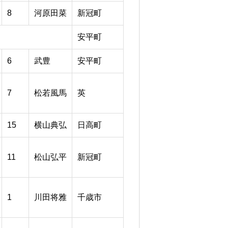
8
河原田菜
新冠町
安平町
6
武豊
安平町
7
松若風馬
英
15
横山典弘
日高町
11
松山弘平
新冠町
1
川田将雅
千歳市