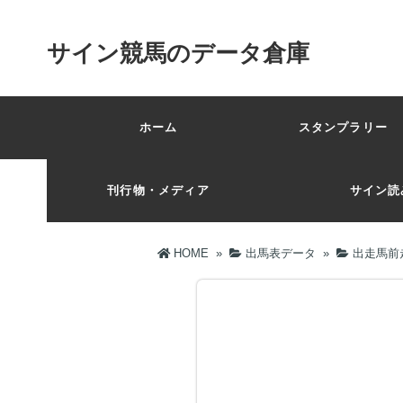
サイン競馬のデータ倉庫
ホーム
スタンプラリー 
刊行物・メディア
サイン読
HOME
»
出馬表データ
»
出走馬前