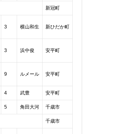
新冠町
3
横山和生
新ひだか町
3
浜中俊
安平町
9
ルメール
安平町
4
武豊
安平町
5
角田大河
千歳市
千歳市