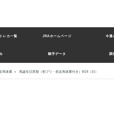
トレカ一覧
JRAホームページ
今週
み
騎手データ
調
走馬体重
»
馬誕生日昇順（初ブリ・前走馬体重付き）9/24（日）