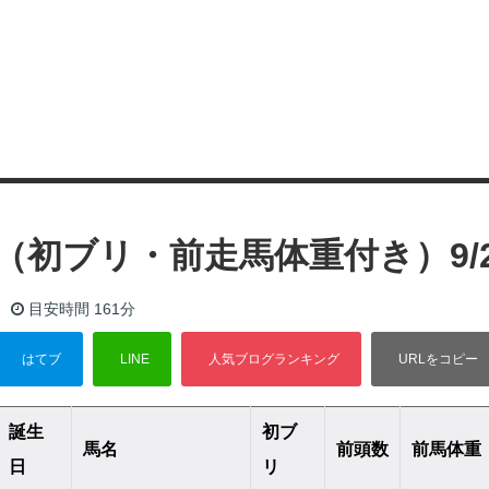
（初ブリ・前走馬体重付き）9/
目安時間
161分
誕生
初ブ
馬名
前頭数
前馬体重
日
リ