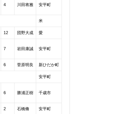
4
川田将雅
安平町
米
12
団野大成
愛
7
岩田康誠
安平町
6
菅原明良
新ひだか町
安平町
6
勝浦正樹
千歳市
2
石橋脩
安平町