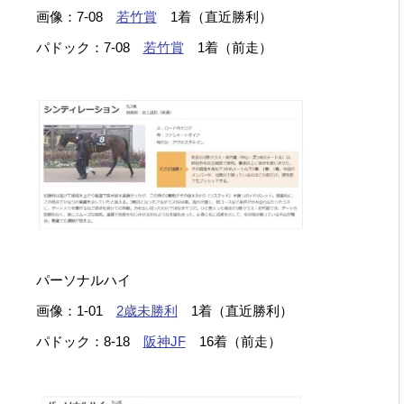
画像：7-08
若竹賞
1着（直近勝利）
パドック：7-08
若竹賞
1着（前走）
覧
パーソナルハイ
画像：1-01
2歳未勝利
1着（直近勝利）
パドック：8-18
阪神JF
16着（前走）