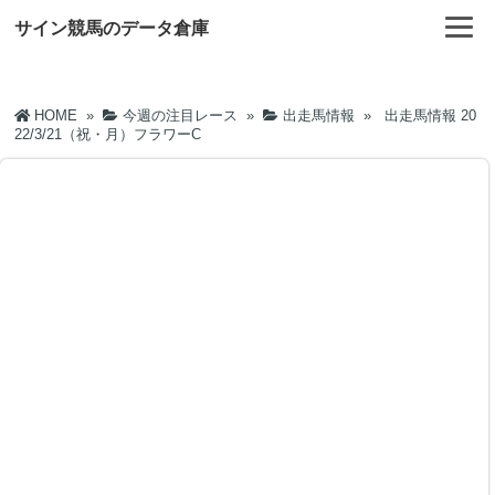
サイン競馬のデータ倉庫
HOME
»
今週の注目レース
»
出走馬情報
»
出走馬情報 20
22/3/21（祝・月）フラワーC