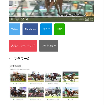
フラワーC