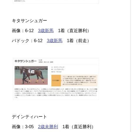
キタサンシュガー
画像：6-12
3歳新馬
1着（直近勝利）
パドック：6-12
3歳新馬
1着（前走）
デインティハート
画像：3-05
2歳未勝利
1着（直近勝利）