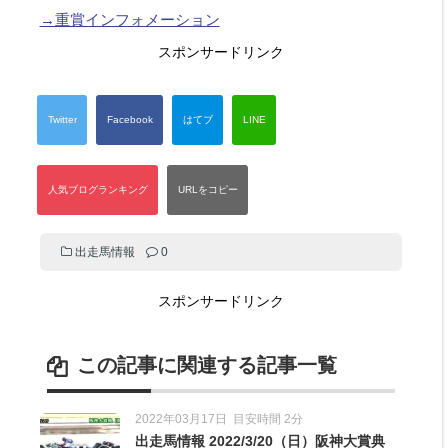
→重賞インフォメーション
スポンサードリンク
日付き）
出走馬情報
0
日付き）
スポンサードリンク
この記事に関連する記事一覧
2022年03月17日
目安時間 2分
出走馬情報 2022/3/20（日）阪神大賞典