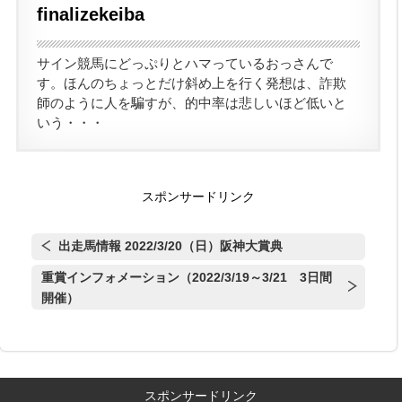
finalizekeiba
サイン競馬にどっぷりとハマっているおっさんで
す。ほんのちょっとだけ斜め上を行く発想は、詐欺
師のように人を騙すが、的中率は悲しいほど低いと
いう・・・
スポンサードリンク
出走馬情報 2022/3/20（日）阪神大賞典
重賞インフォメーション（2022/3/19～3/21 3日間
開催）
スポンサードリンク