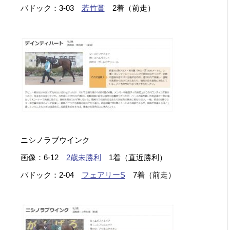
パドック：3-03
若竹賞
2着（前走）
ニシノラブウインク
画像：6-12
2歳未勝利
1着（直近勝利）
パドック：2-04
フェアリーS
7着（前走）